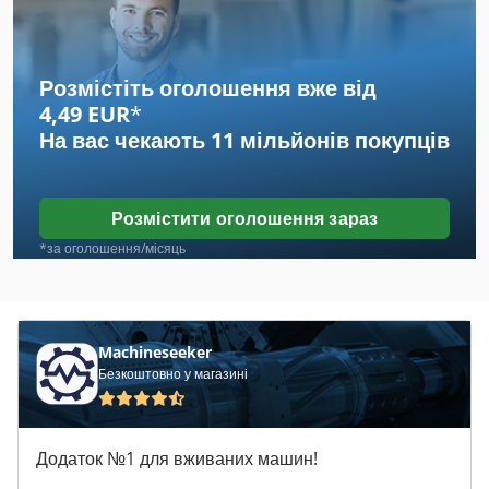
Heidenreich
Hensel
Розмістіть оголошення вже від
4,49 EUR
*
Herkules
На вас чекають
11 мільйонів покупців
Jakobsen
Karstens
Розмістити оголошення зараз
Kieserling
*за оголошення/місяць
Kneissler
Reckermann
Machineseeker
Безкоштовно у магазині
Reinecker
Spaleck
Додаток №1 для вживаних машин!
Stenhoj