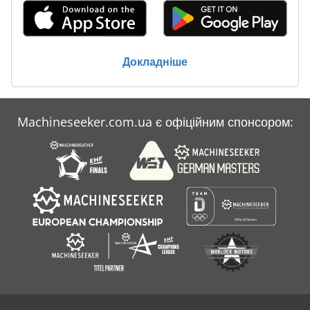
Thiel
Wendt
Докладніше
Wotan
Горизонтальні Христина Бейкер
Machineseeker.com.ua є офіційним спонсором:
Кліше
Німеччина