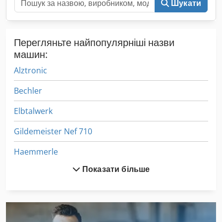
Шукати
Перегляньте найпопулярніші назви
машин:
Alztronic
Bechler
Elbtalwerk
Gildemeister Nef 710
Haemmerle
Показати більше
Handte
Handtmann
Hanseatic