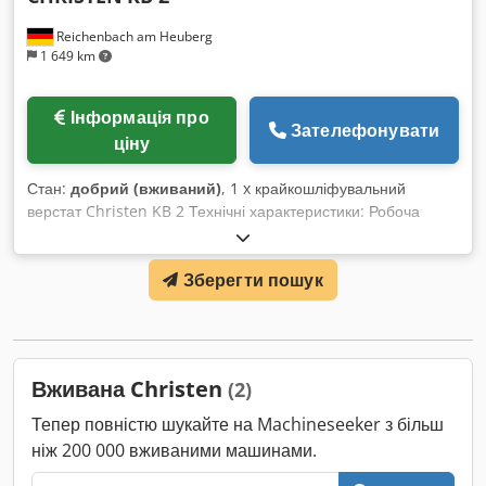
Reichenbach am Heuberg
1 649 km
Інформація про
Зателефонувати
ціну
Стан:
добрий (вживаний)
, 1 x крайкошліфувальний
верстат Christen KB 2 Технічні характеристики: Робоча
зона: Crjdpfofwx Daex Adyof Довжина лінійки: 370 мм
Товщина листа: від 0 до 2 мм, максимальний прохід кромки
Зберегти пошук
при повністю відкритих лінійках: 3 мм Обертів: 3400 об/хв
Шліфувальний круг: 150 x 125 x 42 мм + 125 x 90 x 42 мм
Комплектація: 2 x шліфувальний круг з фланцем 1 x
додатковий фланець 1 x ключ для заміни шліфувального
круга Можливий огляд машини під напругою.
Вживана Christen
(2)
Тепер повністю шукайте на Machineseeker з більш
ніж 200 000 вживаними машинами.