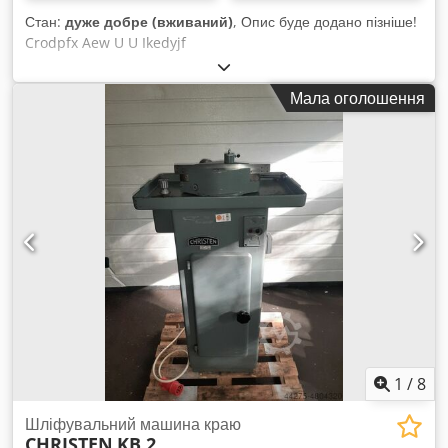
Стан:
дуже добре (вживаний)
, Опис буде додано пізніше!
Crodpfx Aew U U Ikedyjf
Мала оголошення
1
/
8
Шліфувальний машина краю
CHRISTEN
KB 2