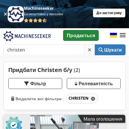
Machineseeker
До застосунку
Безкоштовно у магазині
Продається
Шукати
Придбати Christen б/у
(2)
Фільтр
Релевантність
CHRISTEN
Видалити всі фільтри
Мала оголошення