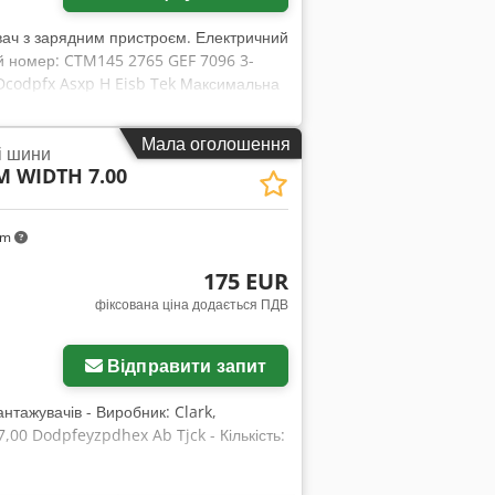
вач з зарядним пристроєм. Електричний
ий номер: CTM145 2765 GEF 7096 3-
 Dcodpfx Asxp H Eisb Tek Максимальна
 3138 кг З зарядним пристроєм Онлайн-
 у Емскірхені/Нюрнберзі — доступний
Мала оголошення
і шини
IM WIDTH 7.00
km
175 EUR
фіксована ціна додається ПДВ
Відправити запит
нтажувачів - Виробник: Clark,
7,00 Dodpfeyzpdhex Ab Tjck - Кількість: