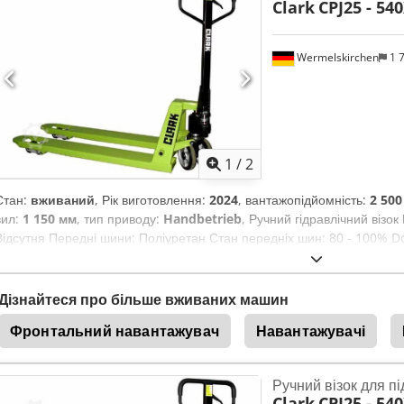
Clark
CPJ25 - 5
Wermelskirchen
1 
1
/
2
Стан:
вживаний
, Рік виготовлення:
2024
, вантажопідйомність:
2 500
вил:
1 150 мм
, тип приводу:
Handbetrieb
, Ручний гідравлічний візо
Відсутня Передні шини: Поліуретан Стан передніх шин: 80 - 100% D
Поліуретан Стан задніх шин: 80 - 100%
Дізнайтеся про більше вживаних машин
Фронтальний навантажувач
Навантажувачі
Ручний візок для пі
Clark
CPJ25 - 5