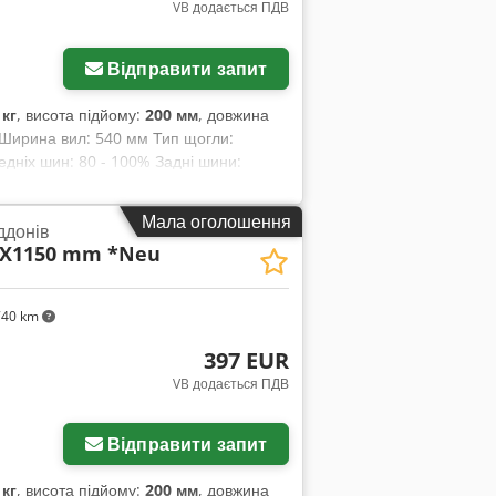
VB додається ПДВ
Запросити більше
зображень
Відправити запит
 кг
, висота підйому:
200 мм
, довжина
к Ширина вил: 540 мм Тип щогли:
едніх шин: 80 - 100% Задні шини:
Мала оголошення
ддонів
40X1150 mm *Neu
740 km
397 EUR
VB додається ПДВ
Запросити більше
зображень
Відправити запит
 кг
, висота підйому:
200 мм
, довжина