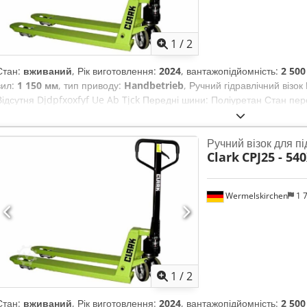
1
/
2
Стан:
вживаний
, Рік виготовлення:
2024
, вантажопідйомність:
2 500
вил:
1 150 мм
, тип приводу:
Handbetrieb
, Ручний гідравлічний візо
Відсутня Djdpfxoxfyf Ue Ab Tjck Передні шини: Поліуретан Стан пер
Поліуретан Стан задніх шин: 80 - 100%
Ручний візок для пі
Clark
CPJ25 - 5
Wermelskirchen
1 
1
/
2
Стан:
вживаний
, Рік виготовлення:
2024
, вантажопідйомність:
2 500