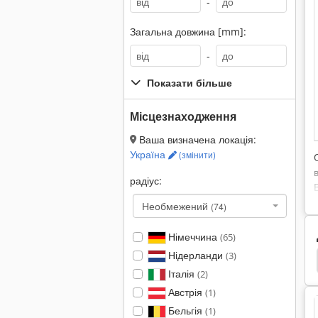
-
Загальна довжина [mm]:
-
Показати більше
Місцезнаходження
Ваша визначена локація:
Україна
(змінити)
радіус:
Необмежений
(74)
Німеччина
(65)
Нідерланди
(3)
 Візок
Сітка Прокатки Візок
Таблиця Візок
Італія
(2)
Австрія
(1)
Бельгія
(1)