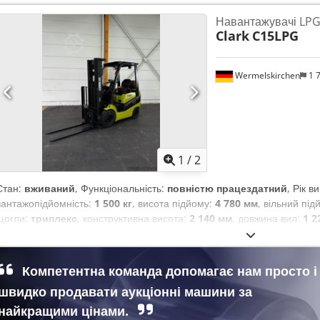
Навантажувачі LP
Clark
C15LPG
Wermelskirchen
1 
1
/
2
Стан:
вживаний
, Функціональність:
повністю працездатний
, Рік 
вантажопідйомність:
1 500 кг
, висота підйому:
4 780 мм
, вільний пі
щогли:
триплекс
, конструктивна висота:
2 140 мм
, довжина вил:
1 2
Газобалонний навантажувач Dcjdpfx Absukrpio Tjk ISO клас: ISO клас
Триплекс Коробка передач: Гідротрансформатор Технічний стан: Но
Передні шини стан: 80 – 100 % Задні шини тип: Супереластик Задні 
Компетентна команда допомагає нам просто і
подібне до STVZO, сигнал заднього ходу, жовтий проблисковий маяк
швидко продавати аукціонні машини за
найкращими цінами.