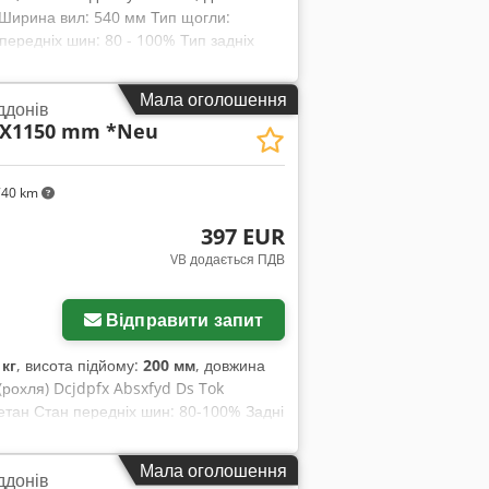
к Ширина вил: 540 мм Тип щогли:
передніх шин: 80 - 100% Тип задніх
Мала оголошення
ддонів
40X1150 mm *Neu
740 km
397 EUR
VB додається ПДВ
Запросити більше
зображень
Відправити запит
 кг
, висота підйому:
200 мм
, довжина
 (рохля) Dcjdpfx Absxfyd Ds Tok
етан Стан передніх шин: 80-100% Задні
Мала оголошення
ддонів