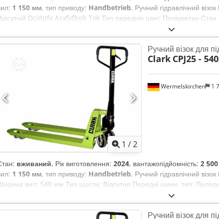
вил:
1 150 мм
, тип приводу:
Handbetrieb
, Ручний гідравлічний візо
Відсутній Dcjdpfx Asxfyfbsb Tok Тип передніх шин: Поліуретан Стан 
шин: Поліуретан Стан задніх шин: 80 - 100%
Ручний візок для пі
Clark
CPJ25 - 5
Wermelskirchen
1 
1
/
2
Стан:
вживаний
, Рік виготовлення:
2024
, вантажопідйомність:
2 500
вил:
1 150 мм
, тип приводу:
Handbetrieb
, Ручний гідравлічний візок
Ширина вил: 540 мм Тип щогли: Відсутня Передні шини, тип: Поліур
шини, тип: Поліуретан Стан задніх шин: 80-100%
Ручний візок для пі