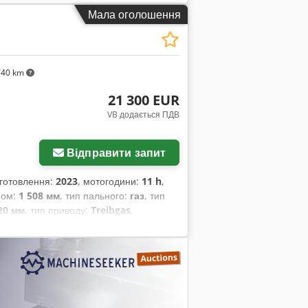
Мала оголошення
G
740 km
21 300 EUR
VB додається ПДВ
Запросити більше
зображень
Відправити запит
виготовлення:
2023
, мотогодини:
11 h
,
дйом:
1 508 мм
, тип пального:
газ
, тип
20 мм
, тип приводу:
Treibgas
,
 2 = 1 000 – 2 500 кг Тип щогли:
вий Передні шини тип: Супереластик
шини стан: 80 – 100 % Освітлення,