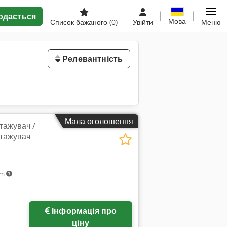
одається
Мова
Список бажаного
(0)
Увійти
Меню
Релевантність
Мала оголошення
тажувач /
тажувач
km
Інформація про
ціну