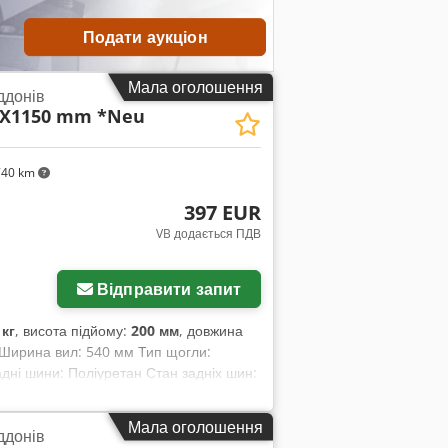
Подати аукціон
Мала оголошення
ддонів
40X1150 mm *Neu
740 km
397 EUR
VB додається ПДВ
Запросити більше
зображень
Відправити запит
 кг
, висота підйому:
200 мм
, довжина
к Ширина вил: 540 мм Тип щогли:
дні шини: Поліуретан Стан задніх шин:
Мала оголошення
ддонів