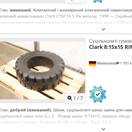
Стан:
вживаний
, Компактний і маневрений електричний навантажу
вилковий навантажувач Clark CTM 16 S Рік випуску: 1998 — Серійн
колісний вилковий навантажувач Вантажопідйомність: макс. 1600 кг
висота підйому: 3300 мм Точка навантаження: 500 мм Власна вага:
відео-огляд через WhatsApp, MS Zoom або Telegram. Є в наявності
Суцільнолиті гумов
негайно — можливість тестування.
Clark
8:15x15 R
Wiefelstede
1 701 
1
/
7
Стан:
добрий (вживаний)
, Шини, суцільнолиті шини, шини для нава
суцільнолиті шини типу G.L.E - Розмір шини: 8:15x15, ширина обода 
в наявності 1 штука - Розміри: Ø 690 x 225 мм - Вага: 63 кг