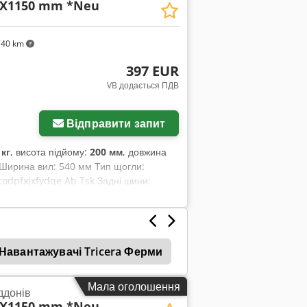
40X1150 mm *Neu
740 km
397 EUR
VB додається ПДВ
Запросити більше
зображень
Відправити запит
 кг
, висота підйому:
200 мм
, довжина
к Ширина вил: 540 мм Тип щогли:
codpfxjxfydqe Ab Tsk Задні шини:
Навантажувачі Tricera Ферми
Навантажувачі Гусен
Мала оголошення
ддонів
40X1150 mm *Neu