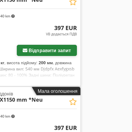
740 km
397 EUR
VB додається ПДВ
Запросити більше
зображень
Відправити запит
 кг
, висота підйому:
200 мм
, довжина
к Ширина вил: 540 мм Djdpfx Aexfygxsb
шин: 80 - 100% Задні шини: Поліуретан
Мала оголошення
ддонів
40X1150 mm *Neu
740 km
397 EUR