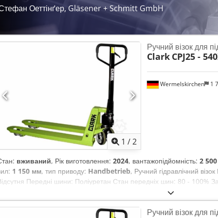
Стефан Оеттінґер, Gläsener + Schmitt GmbH
Ручний візок для пі
Clark
CPJ25 - 5
Wermelskirchen
1 
1
/
2
Стан:
вживаний
, Рік виготовлення:
2024
, вантажопідйомність:
2 500
вил:
1 150 мм
, тип приводу:
Handbetrieb
, Ручний гідравлічний візо
Відсутня Передні шини: Поліуретан Стан передніх шин: 80 - 100% За
80 - 100% Dodpoxfydkjfx Ab Teck
Ручний візок для пі