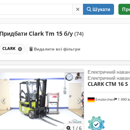
Шукати
Пр
Придбати Clark Tm 15 б/у
(74)
CLARK
Видалити всі фільтри
Електричний наван
Електричний наван
CLARK
CTM 16 S
Emskirchen
1 490 
1
/
6