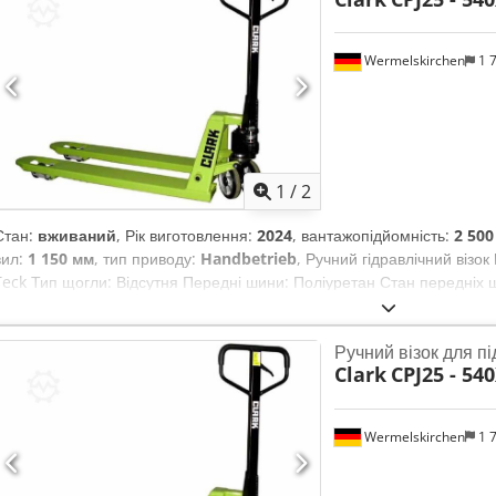
Wermelskirchen
1 
1
/
2
Стан:
вживаний
, Рік виготовлення:
2024
, вантажопідйомність:
2 500
вил:
1 150 мм
, тип приводу:
Handbetrieb
, Ручний гідравлічний візо
Teck Тип щогли: Відсутня Передні шини: Поліуретан Стан передніх 
Стан задніх шин: 80 - 100%
Ручний візок для пі
Clark
CPJ25 - 5
Wermelskirchen
1 