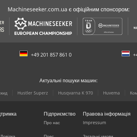
Machineseeker.com.ua є офіційним спонсором:
+49 201 857 861 0
+
Актуальні пошуки машин:
скид
Hustler Superz
Husqvarna K 970
Huvema
Ком
дтримка
Підприємство
Правова інформація
Про нас
Impressum
/Довідка
Прес
Загальні умови