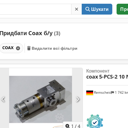
Шукати
Пр
Придбати Coax б/у
(3)
COAX
Видалити всі фільтри
Компонент
coax
5-PCS-2 10 
Remscheid
1 742 
1
/
4