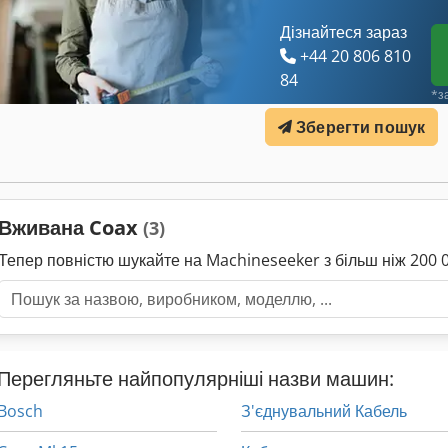
Дізнайтеся зараз
+44 20 806 810
84
*з
Зберегти пошук
Вживана Coax
(3)
Тепер повністю шукайте на Machineseeker з більш ніж 20
Перегляньте найпопулярніші назви машин:
Bosch
З'єднувальний Кабель