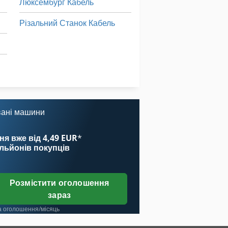
Люксембург Кабель
Різальний Станок Кабель
вані машини
ня вже від 4,49 EUR
*
ільйонів покупців
Розмістити оголошення
зараз
а оголошення/місяць