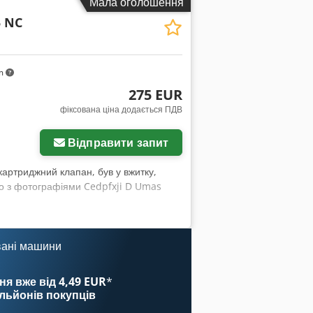
Мала оголошення
5 NC
km
275 EUR
фіксована ціна додається ПДВ
Відправити запит
картриджний клапан, був у вжитку,
дно з фотографіями Cedpfxji D Umas
вані машини
ня вже від 4,49 EUR
*
ільйонів покупців