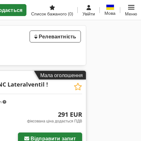
одається
Мова
Список бажаного
(0)
Увійти
Меню
Релевантність
Мала оголошення
NC Lateralventil !
km
291 EUR
фіксована ціна додається ПДВ
Відправити запит