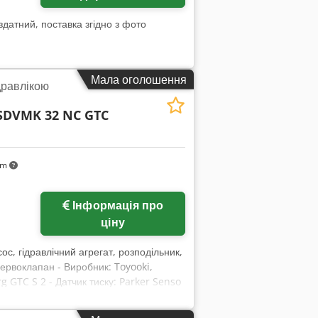
здатний, поставка згідно з фото
Мала оголошення
дравлікою
SDVMK 32 NC GTC
km
Інформація про
ціну
сос, гідравлічний агрегат, розподільник,
сервоклапан - Виробник: Toyooki,
g GTC S 2 - Датчик тиску: Parker Senso
 - Окремі компоненти: див. фото -
0/145/H510 мм - Загальна вага: 14,7 кг