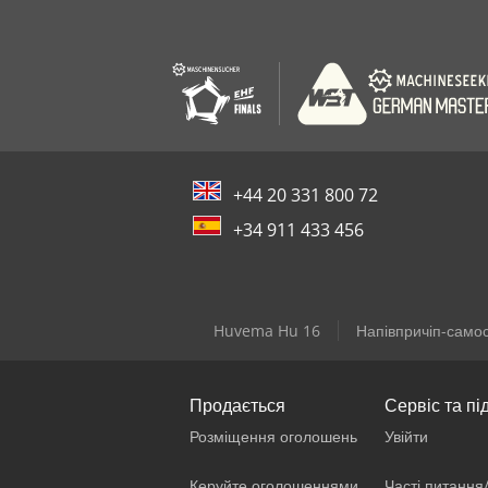
+44 20 331 800 72
+34 911 433 456
Huvema Hu 16
Напівпричіп-само
Продається
Сервіс та пі
Розміщення оголошень
Увійти
Керуйте оголошеннями
Часті питання