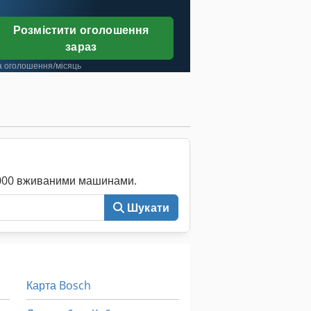
Розмістити оголошення
зараз
а оголошення/місяць
0 000 вживаними машинами.
Шукати
Карта Bosch