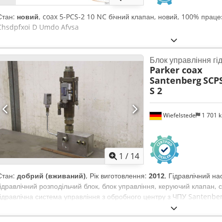
Стан:
новий
, coax 5-PCS-2 10 NC бічний клапан, новий, 100% праце
Chsdpfxoi D Umdo Afvsa
Блок управління гі
Parker coax
Santenberg
SCP
S 2
Wiefelstede
1 701 
1
/
14
Стан:
добрий (вживаний)
, Рік виготовлення:
2012
, Гідравлічний на
гідравлічний розподільчий блок, блок управління, керуючий клапан, 
гідравлічна система управління з обробного центру з ЧПУ Santenber
Control SCPSD - Керуючі клапани: coax 5-VMK 32 NC / 1 824 210 291
Відвантаження/ціна: комплект Chedpfx Aektm Dujfvea - Габарити: 34