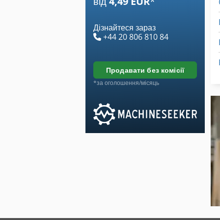
від
4,49 EUR
*
Дізнайтеся зараз
+44 20 806 810 84
продавати без комісії
*за оголошення/місяць