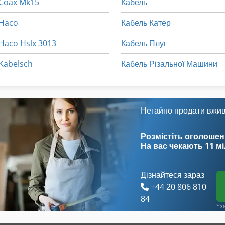
Coax Mk15
Кабель
Haco
Кабель Катер
Haco Hslx 3013
Кабель Плуг
Kabelsch
Кабель Різальної Машини
Негайно продати вжи
Розмістіть оголошен
На вас чекають
11 м
Дізнайтеся зараз
+44 20 806 810
84
*з