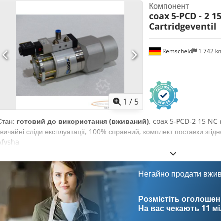
Компонент
coax
5-PCD - 2 1
Cartridgeventil
Remscheid
1 742 
1
/
5
Стан:
готовий до використання (вживаний)
, coax 5-PCD-2 15 NC 
звичайні сліди експлуатації, 100% справний, комплект поставки згі
Afvsha
Негайно продати вжи
Розмістіть оголошен
На вас чекають
11 м