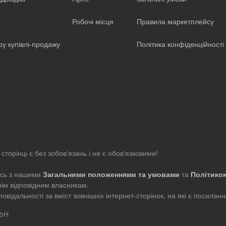
Робочі місця
Правила маркетплейсу
ру купівлі-продажу
Політика конфіденційності
сторінці є без зобов'язань і не є обов'язковими!
есь з нашими
Загальними положеннями та умовами
та
Політико
нім відповідним власникам.
ідальності за вміст зовнішніх інтернет-сторінок, на які є посиланн
mbH