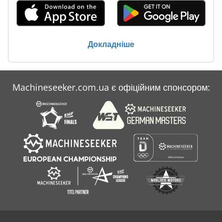
Кельтські Верстат
Металоконструкції
Докладніше
Поворотною Головкою
Стенд Прес
Machineseeker.com.ua є офіційним спонсором:
Столи Обробні
Центр