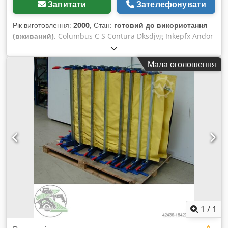
Запитати
Зателефонувати
Hjfx Andekr Місцезнаходження: Ріт
Рік виготовлення:
2000
, Стан:
готовий до використання
(вживаний)
, Columbus C S Contura Dksdjvg Inkepfx Andor
постійно еластична пресова подушка для будь-якого
шпонового преса 2200 x 1000 мм
Мала оголошення
1
/
1