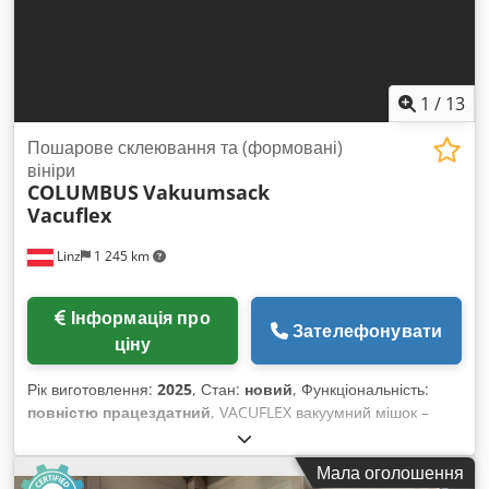
використовувати цінний простір майстерні. COLUMBUS
розробляє професійну вакуумну техніку для деревообробки
вже майже 50 років. Огляд та індивідуальна консультація за
попередньою домовленістю.
1
/
13
Пошарове склеювання та (формовані)
вініри
COLUMBUS
Vakuumsack
Vacuflex
Linz
1 245 km
Інформація про
Зателефонувати
ціну
Рік виготовлення:
2025
, Стан:
новий
, Функціональність:
повністю працездатний
, VACUFLEX вакуумний мішок –
більше можливостей без великих інвестицій Ви бажаєте
виконувати роботи з облицювання чи формове склеювання
Мала оголошення
– але без значних витрат на прес? Тоді цей вакуумний