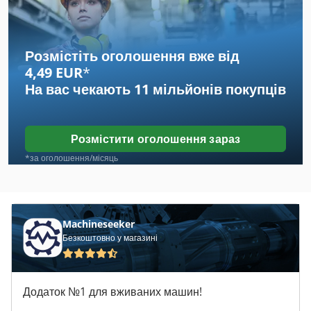
Cnc Центр
Colombo
Розмістіть оголошення вже від
4,49 EUR
*
Ctx
На вас чекають
11 мільйонів покупців
Gildemeister Ct 40
Holzman
Розмістити оголошення зараз
Klopp Cnc
*за оголошення/місяць
Maka Cnc
Selco
Machineseeker
Безкоштовно у магазині
Selco Biesse
Важіль Прес
Додаток №1 для вживаних машин!
Виробничий Центр