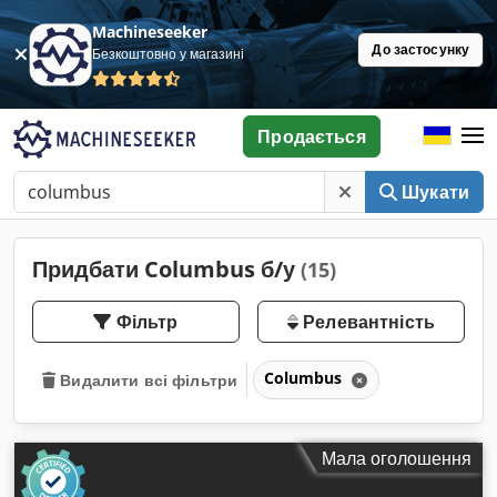
Machineseeker
До застосунку
Безкоштовно у магазині
Продається
Шукати
Придбати Columbus б/у
(15)
Фільтр
Релевантність
Columbus
Видалити всі фільтри
Мала оголошення