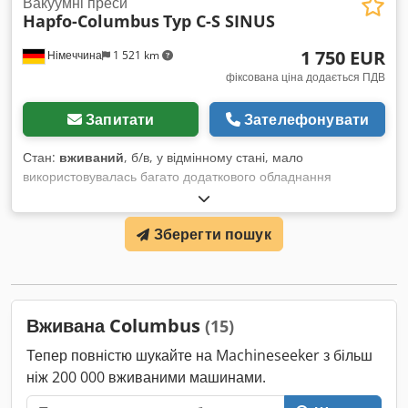
Вакуумні преси
Hapfo-Columbus
Typ C-S SINUS
1 750 EUR
Німеччина
1 521 km
фіксована ціна додається ПДВ
Запитати
Зателефонувати
Стан:
вживаний
, б/в, у відмінному стані, мало
використовувалась багато додаткового обладнання
очищена, перевірена на працездатність Виробник: Hapfo-
Columbus Модель: C-S SINUS - Вакуумна технологія для
Зберегти пошук
індивідуального формованого склеювання та формованого
шпонування - C-S SINUS ідеально підходить для простого й
безпечного формованого склеювання круглих меблевих
деталей за допомогою лише однієї основної шаблони (без
контр-шаблони) - Ідеальний для формованого шпонування
Вживана Columbus
(15)
простих профілів і вигинів із використанням стандартних
шпонів або пластикових покриттів - За допомогою C-S
Тепер повністю шукайте на Machineseeker з більш
SINUS можна швидко й ефективно склеювати великі
ніж 200 000 вживаними машинами.
формовані деталі, такі як барні стійки, прилавки, без
необхідності виготовлення шаблонів - З C-S SINUS можна