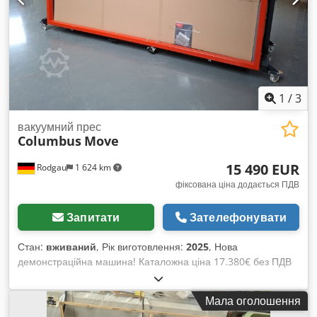
міцна промислова конструкція мембрана в наявності
(вживаний, але функціонально справний стан) зручне
управління ідеально підходить для обробки деревини,
меблів або пластику Сфери застосування: Фанерування
Dodjy I Uguepfx Andekr Покриття плівкою Виготовлення
форм / обробка пластику Виготовлення прототипів Огляд
можливий — машина готова до запуску.
1
/
3
вакуумний прес
Columbus
Move
15 490 EUR
Rodgau
1 624 km
фіксована ціна додається ПДВ
Запитати
Зателефонувати
Стан:
вживаний
, Рік виготовлення:
2025
, Нова
демонстраційна машина! Каталожна ціна 17.380€ без ПДВ
MOVE — високоточний вакуумний прес із величезною
корисною площею для вакуумного гнуття та вакуумного
Мала оголошення
фанерування вигнутих заготовок. Відзначається