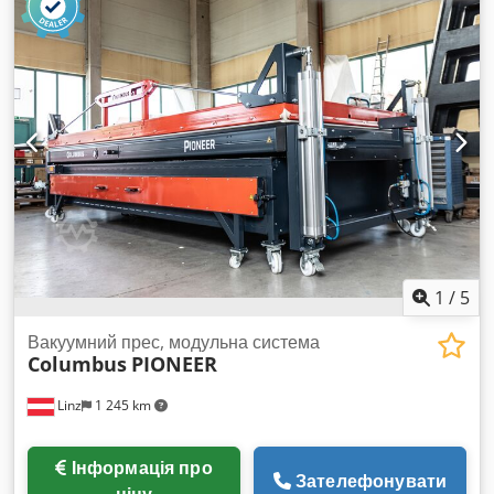
мішок VacuFlex – саме те рішення, що вам потрібно.
Завдяки йому ви можете: - просто склеювати шари та
облицьовувати (у тому числі формувати покриття) -
працювати гнучко й ефективно - брати нові замовлення -
вигідно виготовляти навіть поодинокі вироби Це означає
для вас: Більше можливостей у цеху – без потреби в
додатковому просторі та високих постійних витратах. Стан:
готовий до негайного використання Особливо цікаво для:
Djdpfx Anjzqtm Asdokr - малих підприємств - початку
роботи з вакуумною технікою - доповнення наявного
обладнання
1
/
5
Вакуумний прес, модульна система
Columbus
PIONEER
Linz
1 245 km
Інформація про
Зателефонувати