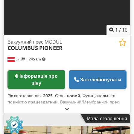
смоли Dkedezqtl Sepfx Ander * Легкохідні поворотні колеса
Доступні розміри: * L: 3.050 x 1.350 мм * XL: 4.050 x 1.350
мм * XXL: 4.050 x 1.700 мм COLUMBUS вже 50 років
розробляє вакуумне обладнання для професійних
користувачів. Огляд машини та консультація — за
1
/
16
домовленістю.
Вакуумний прес MODUL
COLUMBUS
PIONEER
Linz
1 245 km
Інформація про
Зателефонувати
ціну
Рік виготовлення:
2025
, Стан:
новий
, Функціональність:
повністю працездатний
, Вакуумний/Мембранний прес
«Columbus Pioneer» – доступний для негайної доставки!
(Модульна система з різними версіями та робочими
Мала оголошення
поверхнями) – зараз включає цифровий Master Manual та
підтримку ШІ на планшеті для безпечного старту і
відтворюваних результатів. Dsdpfx Anszqtnysdekr