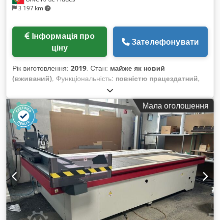
3 197 km
Інформація про
Зателефонувати
ціну
Рік виготовлення:
2019
, Стан:
майже як новий
(вживаний)
, Функціональність:
повністю працездатний
,
Технічні характеристики * Тип машини: прес Cortazar
Chjdpfjyt Rf Aox Am Asa * Тиск: 5000 т/м² * Корисні
Мала оголошення
розміри: 4700 × 1820 мм * Кількість циліндрів: 10 * Тип
пластин: попередньо просвердлені пластини з нержавіючої
сталі з вакуумною системою * Відкриття преса: 300 мм *
Діаметр циліндрів: 500 / 480 мм * Кількість пластин: 2 *
Початкова висота: 1370 мм * Кінцева висота: 1570 мм *
Загальна сила: 5000 т * Фільтраційна стрічка: так *
Вбудований резервуар для води: так * Система
завантаження і розвантаження: автоматична * Загальні
розміри: 5355 × 2500 мм * Використання: 546 пресувальних
циклів