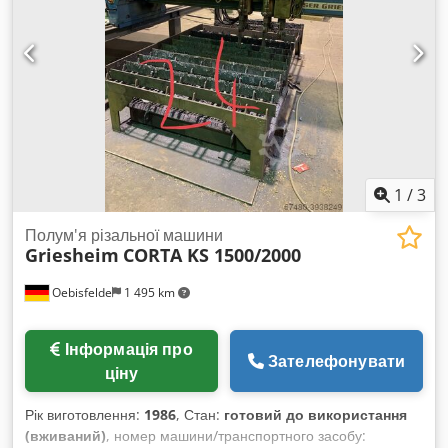
1
/
3
Полум'я різальної машини
Griesheim
CORTA KS 1500/2000
Oebisfelde
1 495 km
Інформація про
Зателефонувати
ціну
Рік виготовлення:
1986
, Стан:
готовий до використання
(вживаний)
, номер машини/транспортного засобу: