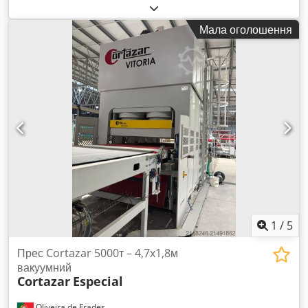
1602097
, Вживаний верстат для газокисневого різання
(3000 x1800 Corta) виробника Messer Griesheim. Тип:
Мала оголошення
CORTA KS 1500/2000 Chedpod Eg Tljfx Am Asa Заводський
номер: 1602097 Рік випуску: 1986 Підключення машини:
220 В, 50/60 Гц, 1,0 кВА
1
/
5
Прес Cortazar 5000т – 4,7x1,8м
вакуумний
Cortazar
Especial
Oliveira de Frades