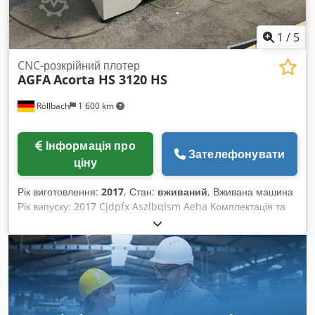
1
/
5
CNC-розкрійний плотер
AGFA
Acorta HS 3120 HS
Röllbach
1 600 km
Інформація про
Зателефонувати
ціну
Рік виготовлення:
2017
, Стан:
вживаний
, Вживана машина
Рік випуску: 2017 Cjdpfx Aszlbqlsm Aeha Комплектація та
технічні характеристики: - Автоматичний ріжучий плотер із
всмоктувальними секторами на робочій поверхні -
Автоматичний ріжучий стіл з автоматичним розпізнаванням
друкованих зображень і референсних точок - Робоча
поверхня складається з 40 окремих вакуумних секторів, які
автоматично активуються за потребою -
Багатофункціональна ріжуча головка для різання, біговки та