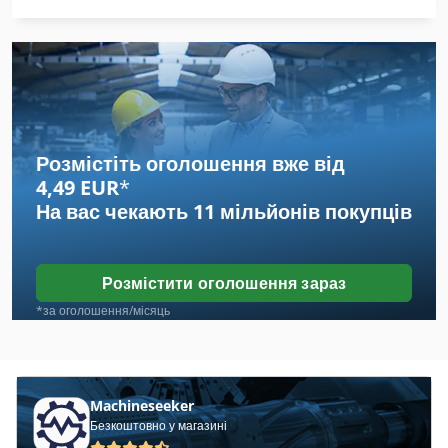
Dmg Ctx 410
Dts
Econo Cut
Emcoturn 342
Розмістіть оголошення вже від
4,49 EUR
*
Gbs 185 Eco Autocut
На вас чекають
11 мільйонів покупців
Gbs 218 Eco Autocut
Schuler
Розмістити оголошення зараз
Sxe P
*за оголошення/місяць
T45
Tai Cut
Machineseeker
Безкоштовно у магазині
Вирізати До