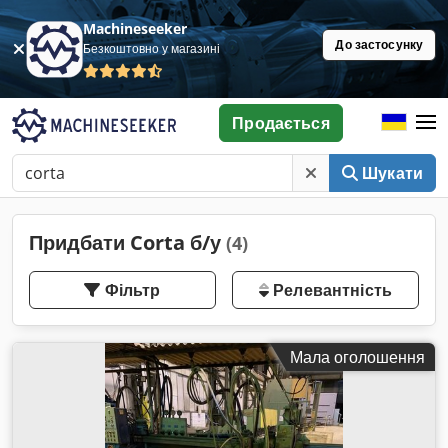
Machineseeker
До застосунку
Безкоштовно у магазині
Продається
Шукати
Придбати Corta б/у
(4)
Фільтр
Релевантність
Мала оголошення