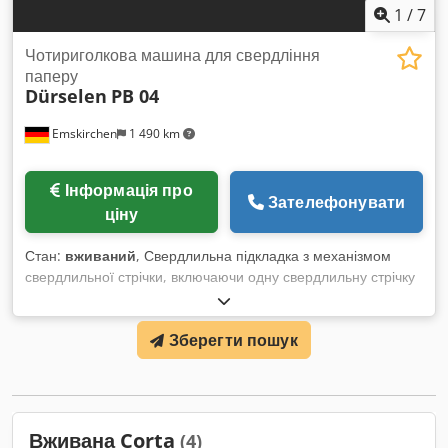
1
/
7
Чотириголкова машина для свердління
паперу
Dürselen
PB 04
Emskirchen
1 490 km
Інформація про
Зателефонувати
ціну
Стан:
вживаний
, Свердлильна підкладка з механізмом
свердлильної стрічки, включаючи одну свердлильну стрічку
Паперосвердлильна машина Dürselen Corta PB 04 N Рік
випуску: 2013 - серійний номер: PB04.01.03.1629 4
Зберегти пошук
свердлильні головки Chedpfoxn S Itsx Am Aja Максимальна
висота стопи: 50 мм Глибина вкладення за свердлильними
головками: 42 мм Відстань між отворами: 31,7 - 293 мм
Онлайн-відеоінспекція через WhatsApp, MS Zoom,
Telegram У наявності на складі Emskirchen/Nürnberg -
Вживана Corta
(4)
доступно одразу - можливий тест