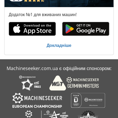
Для Дезінфекції
Додаток №1 для вживаних машин!
Для Передпосівного Обробітку
Довгий Отвір
Закрити Кадру
Докладніше
Запчастини Для Обприскувачів
Категорії
Machineseeker.com.ua є офіційним спонсором:
Обладнання Для Професійної Кухні
Оформити Замовлення