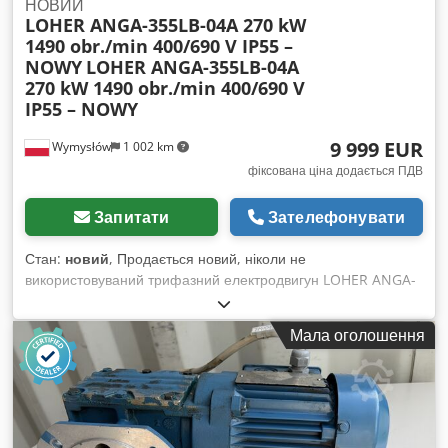
НОВИЙ
LOHER ANGA-355LB-04A 270 kW
1490 obr./min 400/690 V IP55 –
NOWY
LOHER ANGA-355LB-04A
270 kW 1490 obr./min 400/690 V
IP55 – NOWY
9 999 EUR
Wymysłów
1 002 km
фіксована ціна додається ПДВ
Запитати
Зателефонувати
Стан:
новий
, Продається новий, ніколи не
використовуваний трифазний електродвигун LOHER ANGA-
355LB-04A потужністю 270 кВт. Codjzn Awxepfx Amverf
Двигун є частиною складських запасів (NOS – New Old
Мала оголошення
Stock). Він не встановлювався та не експлуатувався.
Технічний та візуальний стан дуже добрий, можуть бути
лише незначні сліди зберігання. Виготовлений у Німеччині,
вирізняється надійною, промисловою конструкцією. Чудово
підходить для приводу насосів, вентиляторів, компресорів,
дробарок, конвеєрів та іншого промислового обладнання.