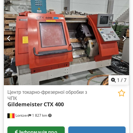
конвеєром З приводним інструментом З документацією
Cedoy A Imqepfx Amvsrf
1
/
7
Центр токарно-фрезерної обробки з
ЧПК
Gildemeister
CTX 400
Lontzen
1 827 km
Інформація про