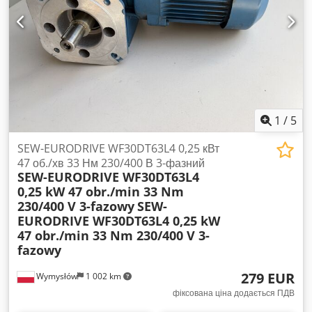
Технічні характеристики: Виробник: LOHER Модель: ANGA-
355LB-04A Потужність: 270 кВт Швидкість обертання: 1490
об/хв Частота: 50 Гц Напруга: 400/690 В (Δ/Y) Діапазон
напруги: 380–420 В Δ / 655–725 В Y Коефіцієнт потужності
(cos φ): 0,85 Ступінь захисту: IP55 Клас ізоляції: F Тип
монтажу: IM B3 Стандарт: EN 60034 / IEC 38 Країна
виробництва: Німеччина
1
/
5
SEW-EURODRIVE WF30DT63L4 0,25 кВт
47 об./хв 33 Нм 230/400 В 3-фазний
SEW-EURODRIVE WF30DT63L4
0,25 kW 47 obr./min 33 Nm
230/400 V 3-fazowy
SEW-
EURODRIVE WF30DT63L4 0,25 kW
47 obr./min 33 Nm 230/400 V 3-
fazowy
279 EUR
Wymysłów
1 002 km
фіксована ціна додається ПДВ