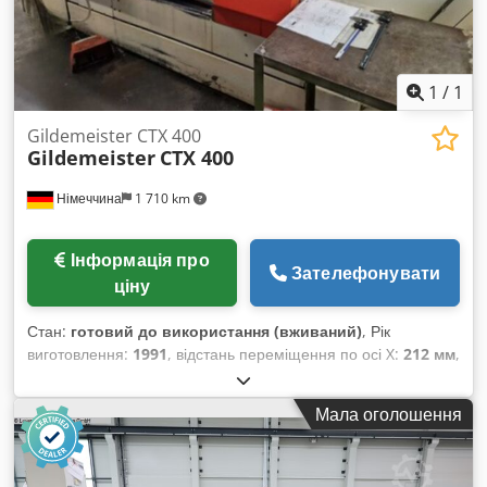
підключений до бічного корпусу Technical Specification
Counter Spindle No Cjdpfx Aszb E E Tsmvjrf Driven Tools
No
1
/
1
Gildemeister CTX 400
Gildemeister
CTX 400
Німеччина
1 710 km
Інформація про
Зателефонувати
ціну
Стан:
готовий до використання (вживаний)
, Рік
виготовлення:
1991
, відстань переміщення по осі X:
212 мм
,
відстань переміщення осі Z:
640 мм
, кількість осей:
2
,
Горизонтальний токарний верстат 1991 року випуску.
Мала оголошення
Токарний верстат Gildemeister CTX 400 оснащений
надійною системою управління EPL 2, що забезпечує
ефективну роботу. Якщо ви хочете отримати високоякісні