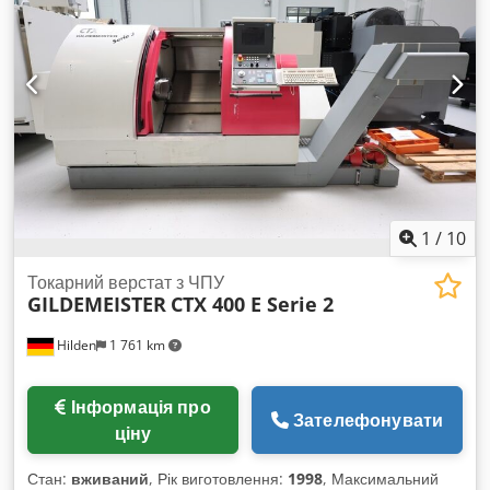
можливості токарної обробки, зверніть увагу на токарний
верстат Gildemeister CTX 400, який ми пропонуємо до
продажу. Зв'яжіться з нами для отримання додаткової
інформації. - Виробник: Gildemeister- Модель: CTX 400- Рік
випуску 1991- Стан Хороший / Повністю функціональний-
Система управління: EPL 2 Technical Specification
Cjdpfxezb Ewce Amvsrf Counter Spindle No Driven Tools
No
1
/
10
Токарний верстат з ЧПУ
GILDEMEISTER
CTX 400 E Serie 2
Hilden
1 761 km
Інформація про
Зателефонувати
ціну
Стан:
вживаний
, Рік виготовлення:
1998
, Максимальний