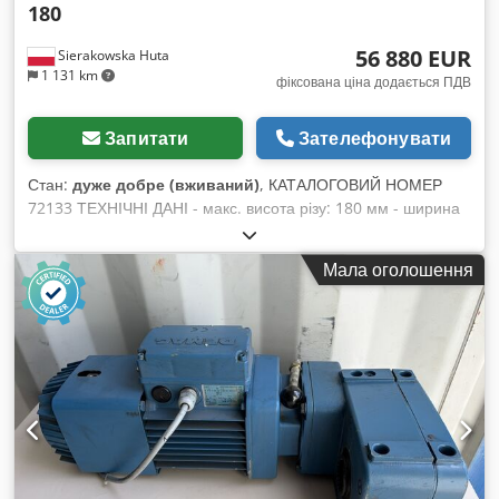
180
56 880 EUR
Sierakowska Huta
1 131 km
фіксована ціна додається ПДВ
Запитати
Зателефонувати
Стан:
дуже добре (вживаний)
, КАТАЛОГОВИЙ НОМЕР
72133 ТЕХНІЧНІ ДАНІ - макс. висота різу: 180 мм - ширина
гусениці: 400 мм - ширина вала: 370 мм - діаметр вала: 60
мм - макс. діаметр диска: 300 мм - діаметр отвору диска: 80
Мала оголошення
мм - мін. довжина елемента: 630 мм - макс. ширина
елемента: 600 мм зверху: - пневматичний притиск -
храповики - притискний вал, металевий, 2 шт. - храповики -
вал з пилами - притискний вал, гладкий - храповики -
притискний вал, гладкий знизу: - металевий вал, тяговий,
зубчастий, 2 шт. - храповики - гусениця - вал з пилами -
гусениця - плавне регулювання швидкості подачі на
частотному перетворювачі - головні двигуни 2x55 кВт -
двигун подачі 4 кВт - гідравлічне підняття корпусу вгору/
вниз - гідравлічне регулювання валів з пилами - двигун