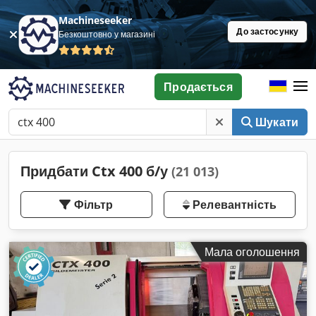
Machineseeker
До застосунку
Безкоштовно у магазині
Продається
Шукати
Придбати Ctx 400 б/у
(21 013)
Фільтр
Релевантність
Мала оголошення