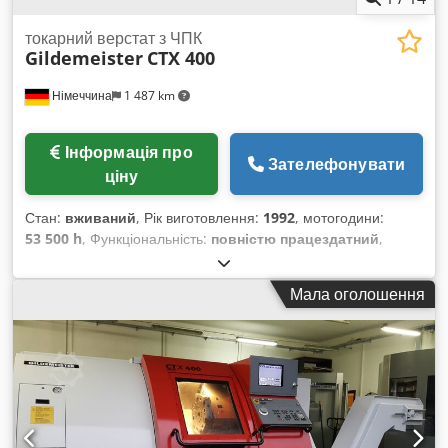
токарний верстат з ЧПК
Gildemeister
CTX 400
Німеччина
1 487 km
Інформація про
Зателефонувати
ціну
Стан:
вживаний
, Рік виготовлення:
1992
, мотогодини:
53 500 h
, Функціональність:
повністю працездатний
,
Верстат з ЧПК (токарний) Виробник: GILDEMEISTER Модель:
CTX-400 Рік випуску: 1992 Управління: EPL-2
Мала оголошення
Напрацювання: близько 53 500 год Серійний номер: 310549
Технічні дані: - Револьверна головка: 12 позицій VDI-30, з
них 6 позицій привідні - Діапазон обертів: 25 - 5 000 об/хв -
Привідна потужність: 27,5 кВт при 60% ПВ - Отвір
шпинделя: Ø 72 мм - Хід по осі X: 212 мм - Хід по осі Z: 640
мм - Макс. діаметр обертання: 500 мм - Діаметр обертання
над напрямними: 290 мм - Гідравлічний задній центр (з