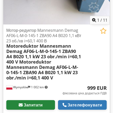
насоса 0,37 кВт - центральне змащення - діаметр
витяжного патрубка: 1x300 мм, 1x380 мм - розміри (Д/Ш/В):
3200x2350x2000 мм - вага близько 5500 кг Codezrmn Aopfx
Amverf ПЕРЕВАГИ – італійського виробництва – двовальний
1
/
11
– вживана багатопильна, у дуже гарному стані Ціна без
ПДВ: 238 900 PLN Ціна без ПДВ: 56 880 EUR Ціна без ПДВ
Мотор-редуктор Mannesmann Demag
розрахована за курсом 4,2 PLN/EUR (при значних
AF06-L-M-0-145-1 ZBA90 A4 B020 1,1 кВт
коливаннях курсу ціна може змінюватися)
23 об./хв i=60,1 400 В
Motoreduktor Mannesmann
Demag AF06-L-M-0-145-1 ZBA90
A4 B020 1,1 kW 23 obr./min i=60,1
400 V
Motoreduktor
Mannesmann Demag AF06-L-M-
0-145-1 ZBA90 A4 B020 1,1 kW 23
obr./min i=60,1 400 V
999 EUR
Wymysłów
1 002 km
фіксована ціна додається ПДВ
Запитати
Зателефонувати