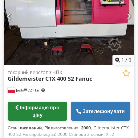
1
/
9
токарний верстат з ЧПК
Gildemeister
CTX 400 S2 Fanuc
Jasło
721 km
Інформація про
Зателефонувати
ціну
Стан:
вживаний
, Рік виготовлення:
2000
, Gildemeister CTX
400 S2 Рік виробництва: 2000 Станок з 2 осями: X і Z