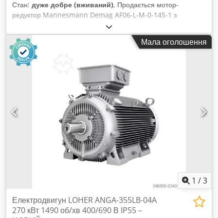
Стан:
дуже добре (вживаний)
, Продається мотор-
редуктор Mannesmann Demag AF06-L-M-0-145-1 з
трифазним двигуном Demag ZBA90 A4 B020. Пристрій
повністю справний, протестований і готовий до роботи.
Мала оголошення
Зовнішній стан хороший, є звичайні ознаки використання.
Примітки: одне монтажне вухо було обрізано – це не
впливає на роботу чи правильне встановлення мотор-
редуктора, на пластиковому кожусі двигуна є невелика
тріщина, яка не впливає на роботу пристрою. Технічні
характеристики: Виробник: Mannesmann Demag AG
Модель редуктора: AF06-L-M-0-145-1 Модель двигуна:
Demag ZBA90 A4 B020 Потужність: 1,1 кВт Живлення:
3×400 В змінного струму, 50 Гц Напруга гальма: 180 В
постійного струму Crodszpbufopfx Amvof Номінальний
струм: 2,80 А Швидкість обертання двигуна: 1400 об/хв
Вихідна швидкість: приблизно 23 об/хв Передавальне
число: i = 60,1 Гальмівний момент: 20 Нм Cos φ: 0,75
Ступінь захисту: IP54 Клас ізоляції: F Маса: 21,2 кг
1
/
3
Електродвигун LOHER ANGA-355LB-04A
270 кВт 1490 об/хв 400/690 В IP55 –