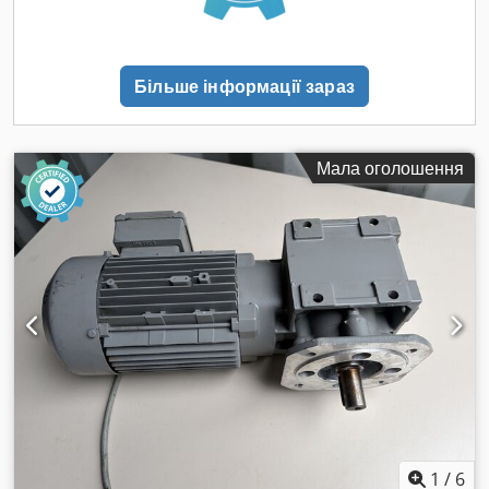
1380 об/хв Вихідна швидкість: 71 об/хв Передаточне число:
i = 19,44 Крутний момент: 36 Нм Номінальний струм:
2,15/1,24 А Ступінь захисту: IP54 Клас ізоляції: B Режим
Більше інформації зараз
роботи: S1 Виконання: Universal Маса: 8,685 кг Країна
виробництва: Німеччина
Мала оголошення
1
/
6