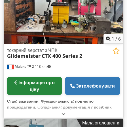
Хід по осі Z: 645 мм Діапазон обертів: 25–5000 об/хв Тип
револьверної головки: універсальна дискова револьверна
головка Кількість позицій для інструменту: 12 Кріплення
інструменту: 30 мм (DIN 69 880) Crsdpfsqcu Uvsx Amvsf
1
/
6
токарний верстат з ЧПК
Gildemeister
CTX 400 Series 2
Malakoff
2 113 km
Інформація про
Зателефонувати
ціну
Стан:
вживаний
, Функціональність:
повністю
працездатний
, Обладнання:
документація / посібник,
обертальна швидкість безступінчасто регульована
,
Токарний верстат Gildemeister Колір: рожево-рожевий 3
Мала оголошення
осі: X, Z, C Тип: CTX 400 Серія 2 ЧПУ: Heidenhain З