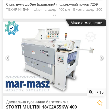
Стан:
дуже добре (вживаний)
, Каталожний номер 7259
ТЕХНІЧНІ ДАНІ - Ширина входу: 400 мм - Висота входу: 200
мм - Ширина вала: 530 мм - Діаметр вала: 550 мм -
Довжина ножа: 530 мм - Кількість ножів: 2 шт. - Розміри
Мала оголошення
сита: 50x50 мм - 2 нижніх зубчастих тягових вали - Двигун
нижнього вала: 2,2 кВт - Верхній зубчастий тяговий вал -
Двигун верхнього вала: 2,2 кВт - Стрічковий подавач: 0,55
кВт - Довжина подаючої стрічки: 3000 мм - Ширина
подаючої стрічки: 410 мм Credpfxszrug Ts Amvsf -
Головний двигун: 45 кВт - Автоматичне реверсування -
Задній хід - Розміри машини (довж/шир/вис):
2900x1600x1600 мм - Розміри подавача (довж/шир/вис):
3070x720x670 мм - Вага: приблизно 3500 кг ПЕРЕВАГИ –
Виробництво Німеччини – Автоматичний реверс (з
можливістю регулювання) – Задній хід – Б/в подрібнювач, у
дуже доброму стані Нетто ціна: 85 900 PLN Нетто ціна: 20
450 EUR за курсом 4,2 EUR (Ціни можуть змінюватися при
значних коливаннях)
1
/
15
Двовальна гусенична багатопилка
STORTI MULTIBI 18/C2X55KW 400