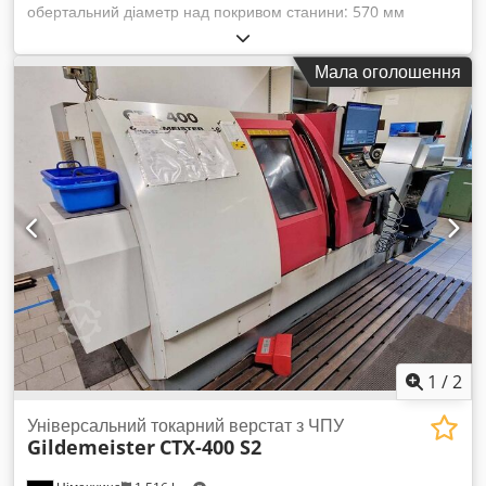
обертальний діаметр над покривом станини: 570 мм
Максимальний обертальний діаметр над поперечкою: 420
мм Управління: Heidenhain CNC PILOT Поздовжній хід: 635
Мала оголошення
мм Поперечний хід: 220 мм Codpfxozcfc Io Amvorf Отвір
шпинделя: 79 мм Відстань між центрами: 1000 мм Діаметр
патрона: 250 мм Конус задньої бабки: MK 4 Швидкість
поздовжньої подачі: 0,025-24.000 мм/хв. Швидкість
поперечної подачі: 0,025-20.000 мм/хв. Поздовжня
подаюча сила: 7.000 Н Поперечна подаюча сила: 3.500 Н
Загальна потужність: 44 кВт Вага верстата: близько 5,7 т
Площа, що займається: близько 7,5 x 4,0 x 1,7 м Аксесуари:
- 3-кулачковий патрон - різні тримачі інструменту
1
/
2
Універсальний токарний верстат з ЧПУ
Gildemeister
CTX-400 S2