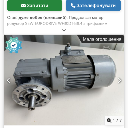
Запитати
Зателефонувати
Стан:
дуже добре (вживаний)
, Продається мотор-
редуктор SEW-EURODRIVE WF30DT63L4 з трифазним
електродвигуном потужністю 0,25 кВт. Пристрій повністю
справний, протестований і готовий до роботи. Технічний і
Мала оголошення
візуальний стан – добрий. Присутні звичайні сліди
використання, що є наслідком експлуатації. Міцна
редукторна передача SEW-EURODRIVE забезпечує надійну
роботу і чудово підійде для конвеєрів, дозаторів,
пакувальних машин, виробничих ліній та інших
промислових застосувань. Технічні характеристики:
Виробник: SEW-EURODRIVE Тип: WF30DT63L4 Потужність
двигуна: 0,25 кВт Живлення: 3× 230Δ / 400Y В Швидкість
двигуна: 1300 об/хв Вихідна швидкість: 47 об/хв Крутний
момент: 33 Нм Режим роботи: S1 Струм: 1,19 / 0,68 А
Частота: 50 Гц Коефіцієнт потужності: cos φ 0,81 Cedpfx
Ajznw Ewjmvorf Ступінь захисту: IP54 Клас ізоляції: B
Виконання: IM B5A Маса: 10,63 кг Змащування: синтетична
олива SEW PG460 Країна виробництва: Німеччина
1
/
7