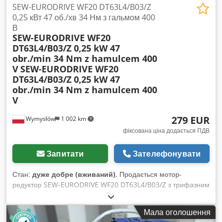
SEW-EURODRIVE WF20 DT63L4/B03/Z
0,25 кВт 47 об./хв 34 Нм з гальмом 400
В
SEW-EURODRIVE WF20
DT63L4/B03/Z 0,25 kW 47
obr./min 34 Nm z hamulcem 400
V
SEW-EURODRIVE WF20
DT63L4/B03/Z 0,25 kW 47
obr./min 34 Nm z hamulcem 400
V
279 EUR
Wymysłów
1 002 km
фіксована ціна додається ПДВ
Запитати
Зателефонувати
Стан:
дуже добре (вживаний)
, Продається мотор-
редуктор SEW-EURODRIVE WF20 DT63L4/B03/Z з трифазним
двигуном потужністю 0,25 кВт і електромагнітним гальмом
400 В змінного струму. Пристрій повністю справний,
Мала оголошення
протестований і готовий до роботи. Технічний і візуальний