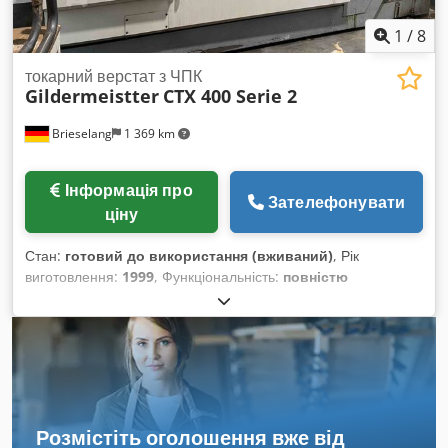
інструментами Стружкоконвеєр Документація 2 приводні
тримачі інструментів Зовнішнє посилання: 598
1
/
8
токарний верстат з ЧПК
Gildermeistter
CTX 400 Serie 2
Brieselang
1 369 km
Інформація про
Зателефонувати
ціну
Стан:
готовий до використання (вживаний)
, Рік
виготовлення:
1999
, Функціональність:
повністю
працездатний
, діаметр точіння над поперечним супортом:
470 мм
, довжина точіння:
600 мм
, діаметр точіння:
570 мм
,
отвір шпинделя:
79 мм
, Повідомлення про помилку:
Виконавчий механізм не готовий до роботи. Багато
додаткового оснащення. Crodpfx Aox Sw Uvomvsf
Розмістіть оголошення вже від