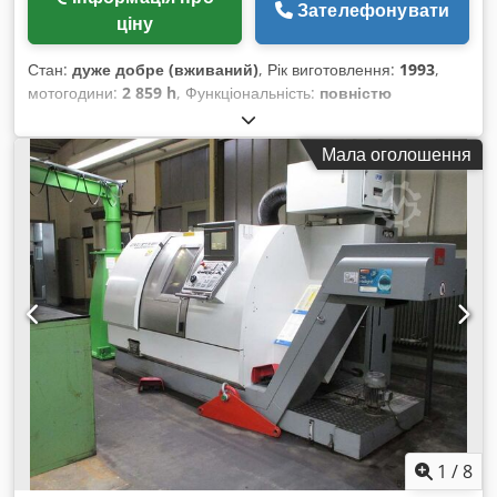
Зателефонувати
ціну
Стан:
дуже добре (вживаний)
, Рік виготовлення:
1993
,
мотогодини:
2 859 h
, Функціональність:
повністю
працездатний
, довжина точіння:
600 мм
, діаметр точіння:
290 мм
, Універсальний токарний верстат – GILDEMEISTER
Мала оголошення
CTX Рік випуску: 1993 Напрацювання: 2 859 год •
Револьверний інструментальний тримач на 12 позицій •
Максимальна швидкість обертання шпинделя: 5 000 об/хв •
Максимальний діаметр обробки (вісь X): 290 мм •
Максимальна довжина обробки (вісь Z): 600 мм •
Гідравлічний 3-кулачковий патрон, Ø 200 мм • Отвір у
шпинделі: Ø 66 мм Cedpfxjyxgi No Amvorf • Включає
транспортер стружки Стан верстата — дуже добрий. Раніше
використовувався у технічному навчальному закладі.
1
/
8