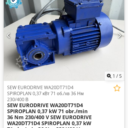
стан дуже хороший, є звичайні сліди експлуатації. Міцна
черв’ячна передача забезпечує тиху роботу та високий
крутний момент, завдяки чому мотор-редуктор ідеально
підходить для конвеєрів, живильників, виробничих машин та
інших промислових застосувань. Технічні характеристики:
Виробник: SEW-EURODRIVE Модель: WF20 DT63L4/B03/Z
Потужність: 0,25 кВт Вихідна швидкість: 47 об/хв Крутний
момент: 34 Нм Передавальне число: 27,50:1 Csdpfx
Asznnrhomverf Живлення: 230/400 В, 50 Гц Ступінь
захисту: IP54 Клас ізоляції: F Гальмо: 400 В змінного струму,
3,2 Нм Маса: 11,09 кг Країна виробництва: Німеччина
1
/
5
SEW EURODRIVE WA20DT71D4
SPIROPLAN 0,37 кВт 71 об./хв 36 Нм
230/400 В
SEW EURODRIVE WA20DT71D4
SPIROPLAN 0,37 kW 71 obr./min
36 Nm 230/400 V
SEW EURODRIVE
WA20DT71D4 SPIROPLAN 0,37 kW