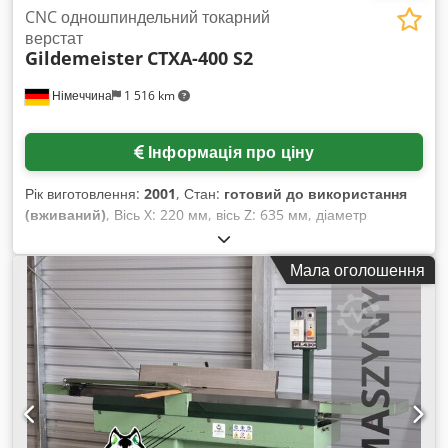
CNC одношпиндельний токарний
верстат
Gildemeister
CTXA-400 S2
Німеччина
1 516 km
Інформація про ціну
Рік виготовлення:
2001
, Стан:
готовий до використання
(вживаний)
, Вісь X: 220 мм, вісь Z: 635 мм, діаметр
обертання над захисним кожухом станини: 570 мм, діаметр
обертання над захисним кожухом направляючої: 420 мм,
Мала оголошення
діапазон швидкостей: 25–5000 об/хв, діаметр отвору
шпинделя: 65 мм, діаметр патрона: 250 мм, хід центра: 550
мм, потужність головного шпинделя при 100% коефіцієнті
використання: 21 кВт, максимальний крутний момент: 240
Нм, утримуюча сила осі C: 200 Нм, система управління:
Heidenhain EP 4290 TP, підключена потужність: 44 кВА,
довжина: 3250 мм, ширина: 1750 мм, висота: 2300 мм, вага
без транспортера стружки: 5,3 т, загальний час роботи: 16
930 год. Комплектація: трьохкулачковий патрон з