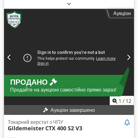
Револьверна головка на 12 інструментів VDI30 Управління
Fanuc 21iT Задня бабка Вивантажувач стружки разом зі
Аукціон
станком Дуже добрий стан, станок зі школи Cjdpszgupkofx
Amvjrf Напрацювання під напругою: 14 000 годин
ПРОДАНО
Продайте на аукціоні самостійно прямо зараз!
1
/
12
Аукціон завершено
Токарний верстат з ЧПУ
Gildemeister
CTX 400 S2 V3