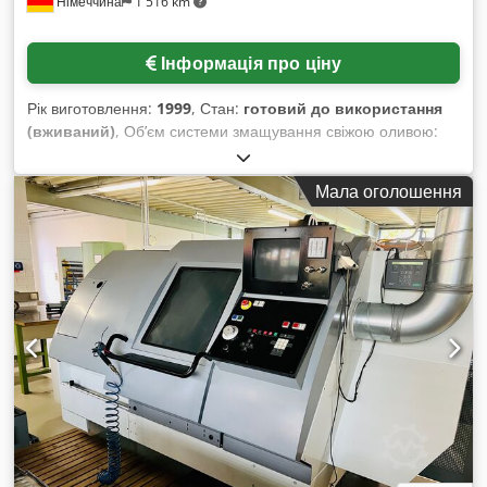
Німеччина
1 516 km
Інформація про ціну
Рік виготовлення:
1999
, Стан:
готовий до використання
(вживаний)
, Об’єм системи змащування свіжою оливою:
приблизно 3 л, напруга: 400 В, частота: 50 Гц, запобіжник
(повільної дії) згідно VDE 0100: 80 А, допустиме коливання
Мала оголошення
напруги при 400 В: +/-10%, підключена потужність: 44 кВА,
довжина: 3210 мм, ширина: 1750 мм, висота: 1750 мм,
вага: близько 4,6 т, у комплекті зі стружко-транспортером.
Огляд на місці можливий. Credpfx Ameza E Sqevof