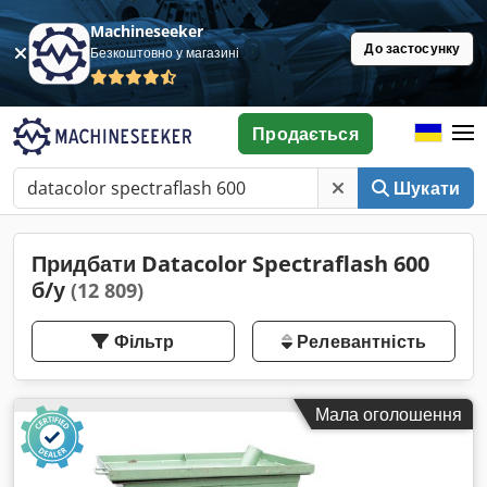
Machineseeker
До застосунку
Безкоштовно у магазині
Продається
Шукати
Придбати Datacolor Spectraflash 600
б/у
(12 809)
Фільтр
Релевантність
Мала оголошення