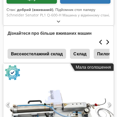
Стан:
добрий (вживаний)
, Підйомник стоп паперу
Schneider Senator PL1 Q-600-H Машина у відмінному стані,
практично нова. Гідравлічний привід, сучасний гідравлічний
блок. Живлення: 400В. Dodpozc Rwwofx Aayekr
Автоматичні та ручні цикли підйому, швидка робота.
Дізнайтеся про більше вживаних машин
Вантажопідйомність: 600 кг. Розміри палети/аркуша: 760 x
1090 мм.
d
Високостелажний склад
Склад
Пиломате
Мала оголошення