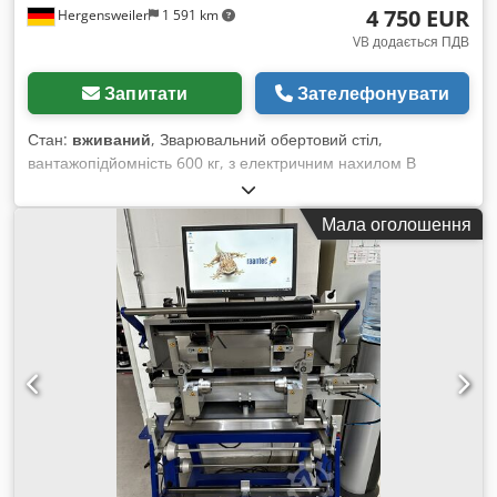
4 750 EUR
Hergensweiler
1 591 km
VB додається ПДВ
Запитати
Зателефонувати
Стан:
вживаний
, Зварювальний обертовий стіл,
вантажопідйомність 600 кг, з електричним нахилом В
наявності, швидка доставка Модель KT 600 / 380 В
Підключення: змінний струм 380В, частотне регулювання
Мала оголошення
Вантажопідйомність (горизонтально/вертикально): 600 кг /
300 кг Розрахункова відстань до центру ваги: 250 мм
Dkedpfx Aaj Tic Rjyor Допустимий ексцентриситет: 150 мм
Діаметр столу: 1000 мм Швидкість обертання: від 0,1 до 1,2
об/хв Двигун обертання: 370 Вт Двигун нахилу: 550 Вт
Габаритні розміри: 1200×1100×850 мм