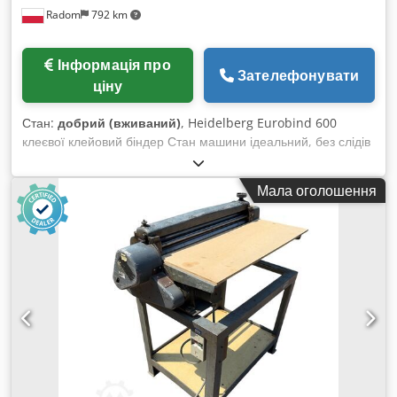
Radom
792 km
Інформація про
Зателефонувати
ціну
Стан:
добрий (вживаний)
, Heidelberg Eurobind 600
клеєвої клейовий біндер Стан машини ідеальний, без слідів
використання. Готова до роботи. Дуже малий пробіг. Опис
виробника: Професійний біндер для ідеального клейового
Мала оголошення
скріплення книг у м’якій обкладинці. Цей повністю
автоматичний біндер має надзвичайно міцну конструкцію та
оснащений гарячим клеєвим аплікатором, що забезпечує
ефективність навіть для малих або дуже малих тиражів
обкладинок чи сторінок. Heidelberg Eurobind 600 — це
одножахвовий біндер з автоматичним подаванням
обкладинки, що керується однією особою та забезпечує
бездоганне скріплення книг стабільно високої якості.
Підходить для книг товщиною від 2 до 50 мм та довжиною
корінця від 120 до 320 мм. Максимальна продуктивність —
до 500 книг на годину. Заводський обрізувач з додатковими