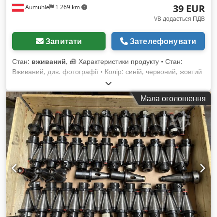
39 EUR
Aumühle
1 269 km
VB додається ПДВ
Запитати
Зателефонувати
Стан:
вживаний
, 🧰 Характеристики продукту • Стан:
Вживаний, див. фотографії • Колір: синій, червоний, жовтий
• Зовнішні розміри без труб: 145 × 145 × 16 см • Внутрішні
розміри: 128 × 128 см • Висота з трубами: приблизно 140 см
Мала оголошення
і 160 см • Довжина труб: приблизно 130 см і 150 см •
Діаметр труб: 35 мм • Максимальне навантаження: 500 кг •
Можливість штабелювання: Так 💰 Ціна: 39 євро нетто, без
ПДВ • Знижки при великих обсягах: за запитом • Вартість
доставки: по всій Європі, за запитом • Термін доставки: В
наявності • Огляд та самовивіз: можливий в будь-який час
за попередньою домовленістю Dkjdpfjwz I Tnex Aaysr
Постійно в наявності понад 5000 метрів погонних стелажів
для палет від численних виробників (Зміни та помилки в
технічних даних, характеристиках і цінах, а також
попередній продаж допускаються! Див. наші загальні умови,
усі ціни без ПДВ, з нашого складу.) Lenox Trading –