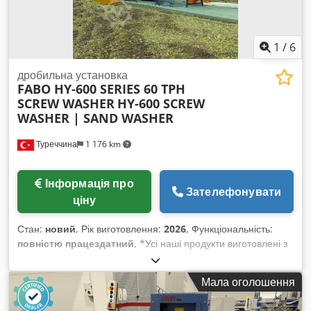
1
/
6
дробильна установка
FABO HY-600 SERIES 60 TPH
SCREW WASHER
HY-600 SCREW
WASHER | SAND WASHER
Туреччина
1 176 km
Інформація про
Зателефонувати
ціну
Стан:
новий
, Рік виготовлення:
2026
, Функціональність:
повністю працездатний
, *Усі наші продукти виготовлені з
турботою та мають гарантію 1 рік! *Монтаж і навчання
оператора БЕЗКОШТОВНО • Модель: FABO HY-600 • Тип:
Мала оголошення
Подвійна гвинтова мийка (Double Helix Screw Washer) •
Продуктивність: 60 тонн на годину • Габарити: 1400 x 6650 x