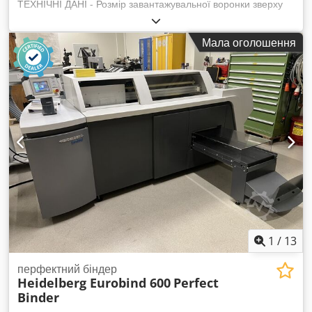
ТЕХНІЧНІ ДАНІ - Розмір завантажувальної воронки зверху
(довж/шир): 1000x600 мм - Розмір завантажувальної
воронки знизу (довж/шир): 650x600 мм - Ширина ротора:
Мала оголошення
570 мм - Двигун: 15 кВт - Сито: 16x12 мм - Розмір ножа:
40x70 мм - Кількість ножів: 18 шт. - Автореверс
Dkjdpfezmgkgsx Aayer - Притискна шухляда - Двигун
насоса: 0,75 кВт - Габарити (довж/шир/вис):
1900x1450x1450 мм - Вага: 1040 кг ПЕРЕВАГИ –
Виробництво Німеччини – Не фарбований – Дуже гарний
стан – Б/у рубильна машина Оригінальні фото Відео
запуску машини: youtube.com/watch?v=fSKMkMPlp-8 Ціна
нетто: 29 900 PLN Ціна нетто: 7 120 EUR (за курсом 4,2 EUR)
(Ціни можуть змінюватися при значних коливаннях курсу)
1
/
13
перфектний біндер
Heidelberg Eurobind 600
Perfect
Binder