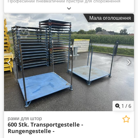
Професійний пневматичний пристрій для спорожнення
картриджів та контейнерів SEMCO 600 мл, призначений для
промислового використання (клеї, герметики, пасти,
Мала оголошення
матеріали з високою в'язкістю). Дані виробника: - Виробник:
axiss GmbH (Німеччина) - Тип: 9110 / B-SEMCO600-PN-KM-
F - Рік випуску: 2023 - Серійний номер: 514 - Стандарт
якості: DIN EN ISO 9001:2015 - Маркування CE Технічний
опис: - Пневматичне спорожнення картриджів SEMCO 600
мл Dodpfsyc Nzuex Aayokr - Міцна конструкція на
монтажній плиті з алюмінієвого профілю - Поршневий вузол
з прозорою гільзою (контроль положення) - Регулятор тиску
з манометром - Керуючий клапан напрямку роботи -
Пневматичні швидкороз’ємні з’єднання - Запірний клапан
(безпека) - Можливість вертикального або горизонтального
монтажу - Плавна та контрольована робота
1
/
6
рами для штор
600 Stk. Transportgestelle -
Rungengestelle -