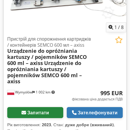
1
/
8
Пристрій для спорожнення картриджів
/ контейнерів SEMCO 600 мл – axiss
Urządzenie do opróżniania
kartuszy / pojemników SEMCO
600 ml – axiss
Urządzenie do
opróżniania kartuszy /
pojemników SEMCO 600 ml –
axiss
995 EUR
Wymysłów
1 002 km
фіксована ціна додається ПДВ
Запитати
Зателефонувати
Рік виготовлення:
2023
, Стан:
дуже добре (вживаний)
,