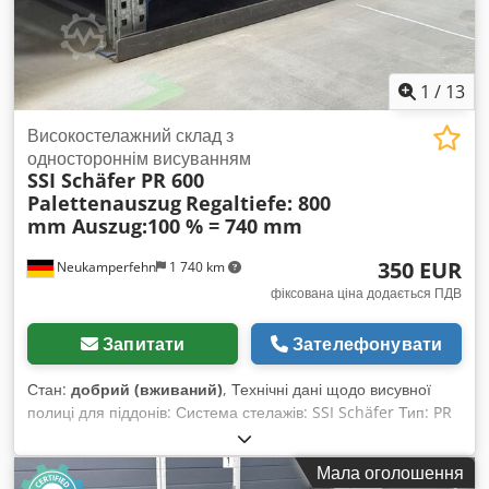
1
/
13
Високостелажний склад з
одностороннім висуванням
SSI Schäfer PR 600
Palettenauszug
Regaltiefe: 800
mm Auszug:100 % = 740 mm
350 EUR
Neukamperfehn
1 740 km
фіксована ціна додається ПДВ
Запитати
Зателефонувати
Стан:
добрий (вживаний)
, Технічні дані щодо висувної
полиці для піддонів: Система стелажів: SSI Schäfer Тип: PR
600 У комплект поставки входить: 01x висувна полиця для
піддонів, б/в для глибини стелажа: 800 мм Колір матеріалу:
Мала оголошення
синій Загальна глибина: приблизно 810 мм Загальна