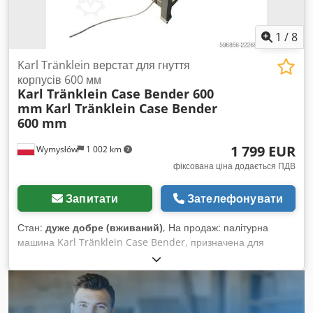
біговками і чистячими щітками. Djdpfx Aaozgc Tkjyskr
Автоматична подача обкладинки та біговка. У комплект
входить документація, система відведення відходів, витяжка
1
/
8
для пари від клеєвого пістолета та компресор Abac.
Karl Tränklein верстат для гнуття
корпусів 600 мм
Karl Tränklein Case Bender 600
mm
Karl Tränklein Case Bender
600 mm
1 799 EUR
Wymysłów
1 002 km
фіксована ціна додається ПДВ
Запитати
Зателефонувати
Стан:
дуже добре (вживаний)
, На продаж: палітурна
машина Karl Tränklein Case Bender, призначена для
формування та вигинання корінців обкладинок книг у
твердій палітурці. Пристрій надає обкладинкам відповідний
радіус, завдяки чому вони ідеально прилягають до
книжкового блоку. Машина оснащена регульованими