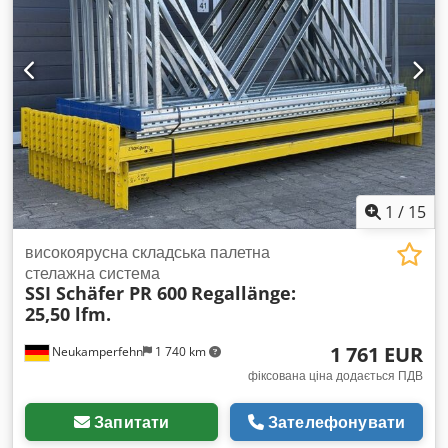
лінійно по прецизійній направляючій. Синхронізація
здійснюється по центру, а для різних ширин друку
положення кожної камери налаштовується окремо за
допомогою ручного колеса.  Макс. діаметр: 227 мм  Мін.
діаметр: 60 мм Dkedpol Ax Uwefx Aayjr  Ширина: 620 мм
1
/
15
високоярусна складська палетна
стелажна система
SSI Schäfer PR 600
Regallänge:
25,50 lfm.
1 761 EUR
Neukamperfehn
1 740 km
фіксована ціна додається ПДВ
Запитати
Зателефонувати