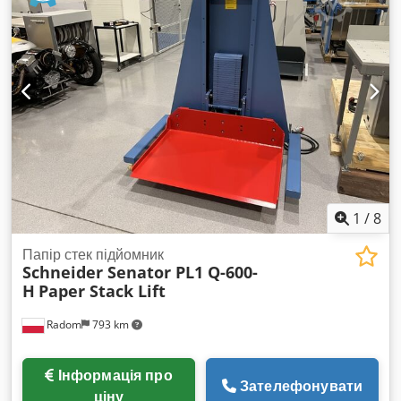
1800 мм • Розмір гвинта: Ø 600x6000 мм • Швидкість: 22 об/
хв • Двигун: 2 x 5,5 кВт, підвищеної міцності Gamak •
Споживання води: 55-205 м³ Dkodpfxjy H Aizj Aayor • В
комплекті шасі, двигун та захисні кожухи. ЗА ДОДАТКОВОЮ
ІНФОРМАЦІЄЮ ЗВЕРТАЙТЕСЯ ДО НАС ТЕЛЕФОНОМ!
1
/
8
Папір стек підйомник
Schneider Senator PL1 Q-600-
H
Paper Stack Lift
Radom
793 km
Інформація про
Зателефонувати
ціну