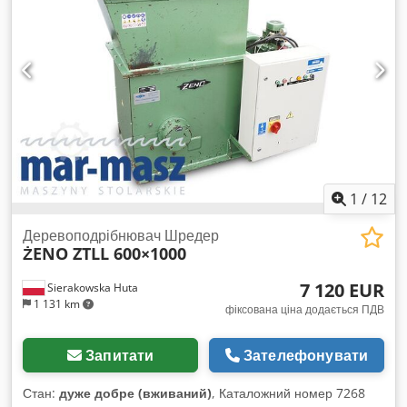
1
/
12
Деревоподрібнювач Шредер
ŻENO ZTLL 600×1000
7 120 EUR
Sierakowska Huta
1 131 km
фіксована ціна додається ПДВ
Запитати
Зателефонувати
Стан:
дуже добре (вживаний)
, Каталожний номер 7268