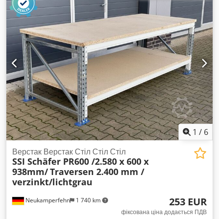
ширина: приблизно 1.295 мм Висота: приблизно 265 мм
Висування: 100 % = 740 мм Вага / шт.: приблизно 100 кг
Ваші контактні особи в нашій компанії: Пан: Andre Evering
Пан: Mario Klöver Пан: Falk Deutsch Загальна інформація
щодо товару: Цей товар доступний лише для самовивозу.
Доставка або пересилання цього товару можлива за
додаткову плату, яку можна уточнити окремо залежно від
місця доставки або обсягу поставки. Dodpjww Im Hofx
Aayjkr
1
/
6
Верстак Верстак Стіл Стіл Стіл
SSI Schäfer PR600 /2.580 x 600 x
938mm/
Traversen 2.400 mm /
verzinkt/lichtgrau
253 EUR
Neukamperfehn
1 740 km
фіксована ціна додається ПДВ