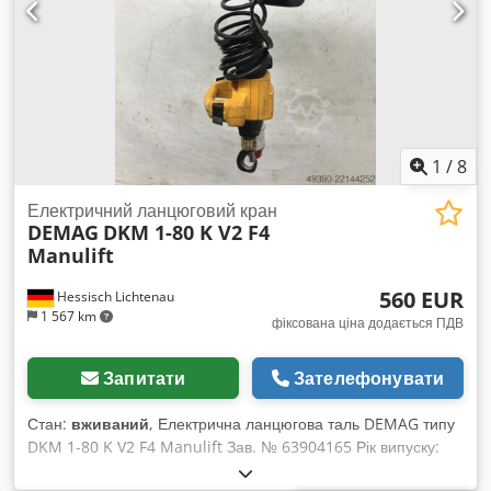
круїз-контроль, ретардер, центральний замок
,
1
/
8
Електричний ланцюговий кран
DEMAG
DKM 1-80 K V2 F4
Manulift
560 EUR
Hessisch Lichtenau
1 567 km
фіксована ціна додається ПДВ
Запитати
Зателефонувати
Стан:
вживаний
, Електрична ланцюгова таль DEMAG типу
DKM 1-80 K V2 F4 Manulift Зав. № 63904165 Рік випуску:
1998 Djdozd Hi Ropfx Aixekr Вантажопідйомність: 80 кг Хід