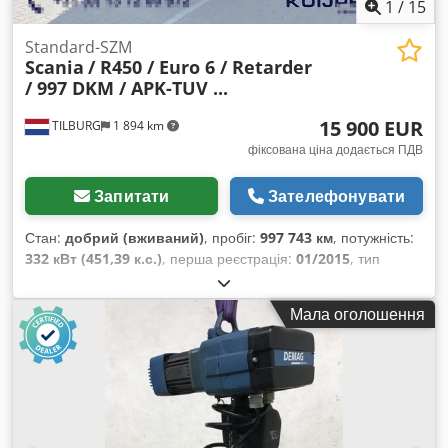
1
/
15
Standard-SZM
Scania
/ R450 / Euro 6 / Retarder
/ 997 DKM / APK-TUV ...
15 900 EUR
TILBURG
1 894 km
фіксована ціна додається ПДВ
Запитати
Зателефонувати
Стан:
добрий (вживаний)
, пробіг:
997 743 км
, потужність:
332 кВт (451,39 к.с.)
, перша реєстрація:
01/2015
, тип
пального:
дизель
, розмір шини:
385/65R22,5
, конфігурація
осей:
4x2
, паливо:
дизель
, гальма:
ретардер
, колір:
Мала оголошення
червоний
, водійська кабіна:
спальне відділення (кабіна)
,
тип передачі:
автоматичний
, кількість передач:
14
, клас
викидів:
Євро 6
, підвіска:
сталь-повітря
, загальна
довжина:
12 000 мм
, загальна ширина:
2 550 мм
, загальна
висота:
4 000 мм
, допустиме навантаження на вісь (вісь 1):
7 500 кг
, допустиме навантаження на вісь (вісь 2):
13 000 кг
,
Рік виготовлення:
2015
, Обладнання:
ABS, кондиціонер,