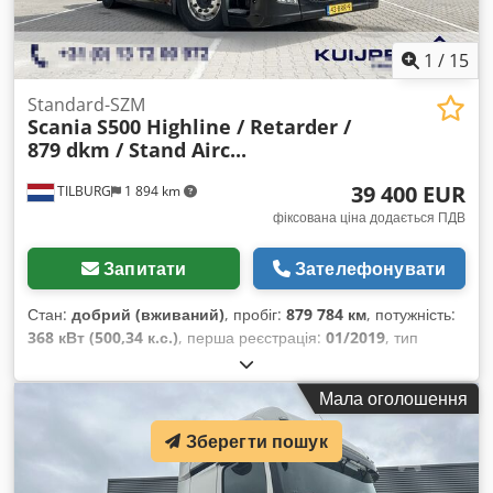
1
/
15
Standard-SZM
Scania
S500 Highline / Retarder /
879 dkm / Stand Airc...
39 400 EUR
TILBURG
1 894 km
фіксована ціна додається ПДВ
Запитати
Зателефонувати
Стан:
добрий (вживаний)
, пробіг:
879 784 км
, потужність:
368 кВт (500,34 к.с.)
, перша реєстрація:
01/2019
, тип
пального:
дизель
, розмір шини:
385 / 65 / R22.5
,
конфігурація осей:
4x2
, колісна база:
3 750 мм
, паливо:
Мала оголошення
дизель
, гальма:
ретардер
, колір:
чорний
, водійська
кабіна:
спальне відділення (кабіна)
, тип передачі:
Зберегти пошук
автоматичний
, кількість передач:
12
, підвіска:
сталь-
повітря
, загальна довжина:
5 960 мм
, загальна ширина: