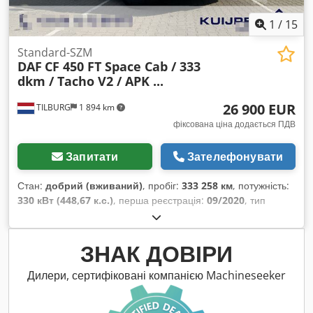
1
/
15
Standard-SZM
DAF
CF 450 FT Space Cab / 333
dkm / Tacho V2 / APK ...
26 900 EUR
TILBURG
1 894 km
фіксована ціна додається ПДВ
Запитати
Зателефонувати
Стан:
добрий (вживаний)
, пробіг:
333 258 км
, потужність:
330 кВт (448,67 к.с.)
, перша реєстрація:
09/2020
, тип
пального:
дизель
, розмір шини:
385 / 65 / R22.5
,
конфігурація осей:
4x2
, колісна база:
3 800 мм
, паливо:
дизель
, колір:
білий
, водійська кабіна:
спальне
ЗНАК ДОВІРИ
відділення (кабіна)
, тип передачі:
автоматичний
, кількість
передач:
12
, підвіска:
сталь-повітря
, загальна довжина:
Дилери, сертифіковані компанією Machineseeker
5 920 мм
, загальна ширина:
2 550 мм
, загальна висота:
4 000 мм
, допустиме навантаження на вісь (вісь 1):
8 000 кг
,