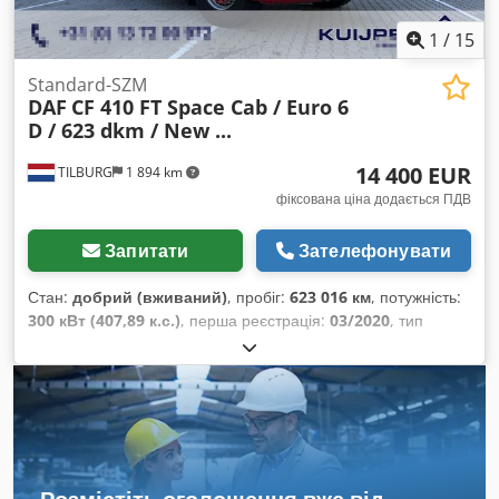
1
/
15
Standard-SZM
DAF
CF 410 FT Space Cab / Euro 6
D / 623 dkm / New ...
14 400 EUR
TILBURG
1 894 km
фіксована ціна додається ПДВ
Запитати
Зателефонувати
Стан:
добрий (вживаний)
, пробіг:
623 016 км
, потужність:
300 кВт (407,89 к.с.)
, перша реєстрація:
03/2020
, тип
пального:
дизель
, розмір шини:
385 / 65 / R22.5
,
конфігурація осей:
4x2
, колісна база:
3 800 мм
, паливо:
дизель
, колір:
червоний
, водійська кабіна:
спальне
відділення (кабіна)
, тип передачі:
автоматичний
, кількість
передач:
12
, підвіска:
сталь-повітря
, загальна довжина:
6 160 мм
, загальна ширина:
2 550 мм
, загальна висота:
4 000 мм
, допустиме навантаження на вісь (вісь 1):
8 000 кг
,