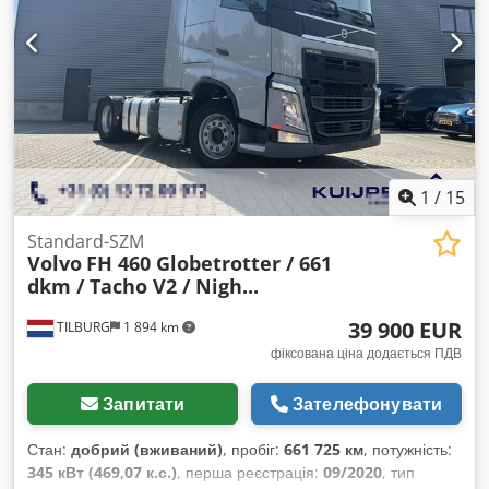
(вісь 1):
8 000 кг
, допустиме навантаження на вісь (вісь 2):
11 500 кг
, Рік виготовлення:
2021
, Обладнання:
ABS,
блокування диференціала, електричне регулювання
вікон, електрорегульоване дзеркало, кондиціонер,
круїз-контроль, навігаційна система, протитуманні
фари, стояночний кондиціонер, фільтр сажі,
холодильник, центральний замок
,
1
/
15
Standard-SZM
Volvo
FH 460 Globetrotter / 661
dkm / Tacho V2 / Nigh...
39 900 EUR
TILBURG
1 894 km
фіксована ціна додається ПДВ
Запитати
Зателефонувати
Стан:
добрий (вживаний)
, пробіг:
661 725 км
, потужність:
345 кВт (469,07 к.с.)
, перша реєстрація:
09/2020
, тип