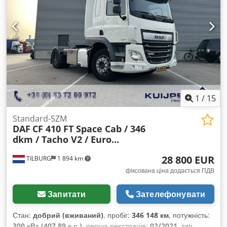
допустиме навантаження на вісь (вісь 2):
11 500 кг
, Рік
виготовлення:
2022
, Обладнання:
ABS, блокування
диференціала, другий паливний бак, електричне
регулювання вікон, електрорегульоване дзеркало,
кондиціонер, круїз-контроль, повна історія
обслуговування, протитуманні фари, спойлер, фільтр
сажі, холодильник, центральний замок
,
1
/
15
Standard-SZM
DAF
CF 410 FT Space Cab / 346
dkm / Tacho V2 / Euro...
28 800 EUR
TILBURG
1 894 km
фіксована ціна додається ПДВ
Запитати
Зателефонувати
Стан:
добрий (вживаний)
, пробіг:
346 148 км
, потужність:
300 кВт (407,89 к.с.)
, перша реєстрація:
02/2021
, тип