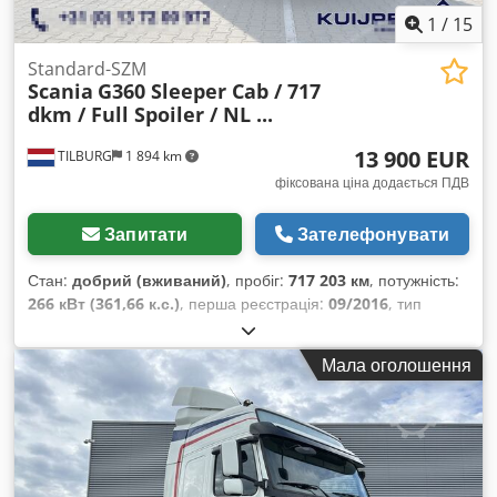
1
/
15
Standard-SZM
Scania
G360 Sleeper Cab / 717
dkm / Full Spoiler / NL ...
13 900 EUR
TILBURG
1 894 km
фіксована ціна додається ПДВ
Запитати
Зателефонувати
Стан:
добрий (вживаний)
, пробіг:
717 203 км
, потужність:
266 кВт (361,66 к.с.)
, перша реєстрація:
09/2016
, тип
пального:
дизель
, розмір шини:
315 / 70 / R22.5
,
конфігурація осей:
4x2
, колісна база:
3 700 мм
, паливо:
Мала оголошення
дизель
, колір:
червоний
, водійська кабіна:
спальне
відділення (кабіна)
, тип передачі:
автоматичний
, кількість
передач:
12
, підвіска:
сталь-повітря
, загальна довжина:
5 900 мм
, загальна ширина:
2 550 мм
, загальна висота:
3 850 мм
, допустиме навантаження на вісь (вісь 1):
7 100 кг
,
допустиме навантаження на вісь (вісь 2):
11 500 кг
, Рік