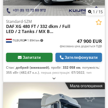
холодильник, центральний замок
,
1
/
15
Standard-SZM
DAF
XG 480 FT / 332 dkm / Full
LED / 2 Tanks / MX B...
47 900 EUR
TILBURG
1 894 km
фіксована ціна додається ПДВ
Запитати
Зателефонувати
Стан:
добрий (вживаний)
, пробіг:
332 058 км
, потужність:
355 кВт (482,67 к.с.)
, перша реєстрація:
07/2022
, тип
пального:
дизель
, розмір шини:
385 / 65 / R22.5
,
конфігурація осей:
4x2
, колісна база:
4 000 мм
, паливо:
Мала оголошення
дизель
, колір:
білий
, водійська кабіна:
спальне
відділення (кабіна)
, тип передачі:
автоматичний
, кількість
передач:
12
, підвіска:
сталь-повітря
, загальна довжина:
6 520 мм
, загальна ширина:
2 550 мм
, загальна висота:
4 000 мм
, допустиме навантаження на вісь (вісь 1):
8 000 кг
,