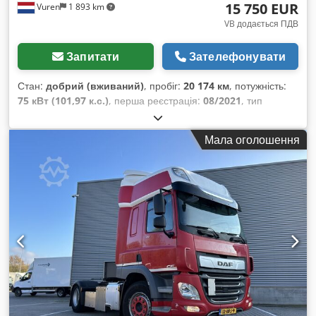
15 750 EUR
Vuren
1 893 km
VB додається ПДВ
Запитати
Зателефонувати
Стан:
добрий (вживаний)
, пробіг:
20 174 км
, потужність:
75 кВт (101,97 к.с.)
, перша реєстрація:
08/2021
, тип
пального:
дизель
, розмір шини:
215/65R16
, конфігурація
осей:
4x2
, колісна база:
3 280 мм
, паливо:
дизель
, колір:
Мала оголошення
білий
, водійська кабіна:
денна кабіна
, тип передачі:
механічний
, кількість передач:
6
, клас викидів:
Євро 6
,
кількість місць:
3
, загальна довжина:
4 950 мм
, загальна
ширина:
1 850 мм
, загальна висота:
1 950 мм
, довжина
вантажного відсіку:
2 120 мм
, ширина вантажного відсіку:
1 590 мм
, висота вантажного відсіку:
1 310 мм
, Рік
виготовлення:
2021
, Обладнання:
ABS, Блютуз,
електричне регулювання вікон, електрорегульоване
дзеркало, кондиціонер, круїз-контроль, система
контролю тяги, центральний замок
,