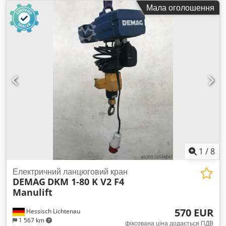
гака: 2,8 метра Швидкість підйому: 14 м/хв Швидкість
Мала оголошення
точного підйому: 3,5 м/хв Потужність двигуна: 0,34 / 0,09
кВт Підключення до мережі: 400 Вольт, 50 Гц 1 вантажна
лінія = 80 кг Ручне керування Manulift безпосередньо на
гаку крана Вага: 18 кг Гарний стан
1
/
8
Електричний ланцюговий кран
DEMAG
DKM 1-80 K V2 F4
Manulift
570 EUR
Hessisch Lichtenau
1 567 km
фіксована ціна додається ПДВ