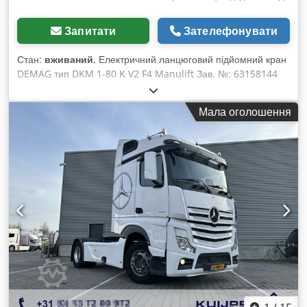
Запитати
Зателефонувати
Стан:
вживаний
, Електричний ланцюговий підйомний кран
DEMAG тип DKM 1-80 K V2 F4 Manulift Зав. №: 63158144
Рік випуску: 2000 Dkodpjzd Hi Dofx Aixor
Вантажопідйомність: 80 кг Хід гака: 3 метри Швидкість
Мала оголошення
підйому: 14 м/хв Швидкість точного підйому: 3,5 м/хв
Потужність двигуна: 0,34 / 0,09 кВт Підключення до мережі:
400 В, 50 Гц 1 вантажний ланцюг = 80 кг Ручне керування
Manulift безпосередньо на гаку крана Вага: 18 кг Гарний
стан