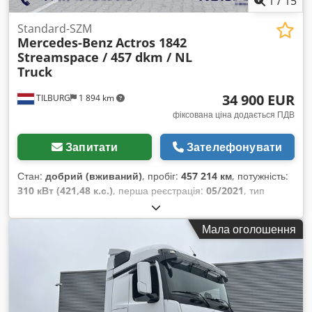
1
/
15
Standard-SZM
Mercedes-Benz
Actros 1842
Streamspace / 457 dkm / NL
Truck
34 900 EUR
TILBURG
1 894 km
фіксована ціна додається ПДВ
Запитати
Зателефонувати
Стан:
добрий (вживаний)
, пробіг:
457 214 км
, потужність:
310 кВт (421,48 к.с.)
, перша реєстрація:
05/2021
, тип
пального:
дизель
, розмір шини:
315 / 70 / R22.5
,
конфігурація осей:
4x2
, колісна база:
3 850 мм
, паливо:
Мала оголошення
дизель
, колір:
білий
, водійська кабіна:
спальне
відділення (кабіна)
, тип передачі:
автоматичний
, кількість
передач:
12
, підвіска:
сталь-повітря
, загальна довжина:
6 310 мм
, загальна ширина:
2 550 мм
, загальна висота:
3 850 мм
, допустиме навантаження на вісь (вісь 1):
7 500 кг
,
допустиме навантаження на вісь (вісь 2):
11 500 кг
, Рік