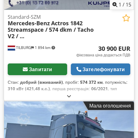
1
/
15
Standard-SZM
Mercedes-Benz
Actros 1842
Streamspace / 574 dkm / Tacho
V2 / ...
30 900 EUR
TILBURG
1 894 km
фіксована ціна додається ПДВ
Запитати
Зателефонувати
Стан:
добрий (вживаний)
, пробіг:
574 372 км
, потужність:
310 кВт (421,48 к.с.)
, перша реєстрація:
06/2021
, тип
пального:
дизель
, розмір шини:
385 / 65 / R22.5
,
конфігурація осей:
4x2
, колісна база:
4 000 мм
, паливо:
Мала оголошення
дизель
, колір:
білий
, водійська кабіна:
спальне
відділення (кабіна)
, тип передачі:
автоматичний
, кількість
передач:
12
, клас викидів:
Євро 6
, підвіска:
сталь-повітря
,
загальна довжина:
6 460 мм
, загальна ширина:
2 500 мм
,
загальна висота:
3 800 мм
, допустиме навантаження на вісь