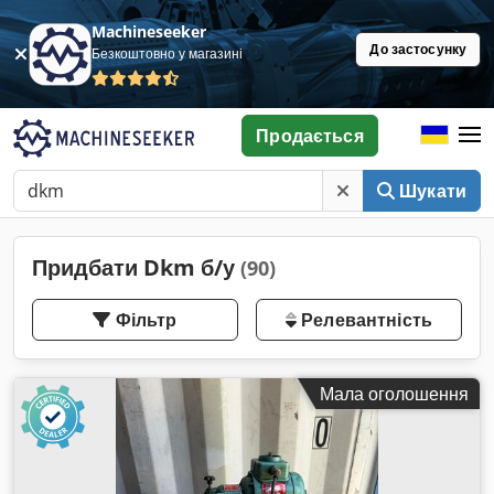
Machineseeker
До застосунку
Безкоштовно у магазині
Продається
Шукати
Придбати Dkm б/у
(90)
Фільтр
Релевантність
Мала оголошення