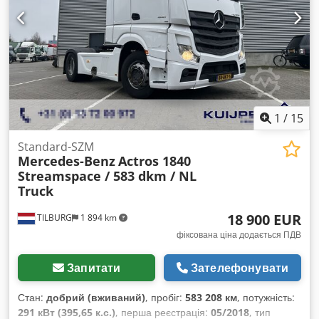
виготовлення:
2021
, Обладнання:
ABS, блокування
диференціала, електричне регулювання вікон,
електрорегульоване дзеркало, кондиціонер, круїз-
контроль, повна історія обслуговування, протитуманні
фари, спойлер, фільтр сажі, холодильник,
центральний замок
,
1
/
15
Standard-SZM
Mercedes-Benz
Actros 1840
Streamspace / 583 dkm / NL
Truck
18 900 EUR
TILBURG
1 894 km
фіксована ціна додається ПДВ
Запитати
Зателефонувати
Стан:
добрий (вживаний)
, пробіг:
583 208 км
, потужність:
291 кВт (395,65 к.с.)
, перша реєстрація:
05/2018
, тип