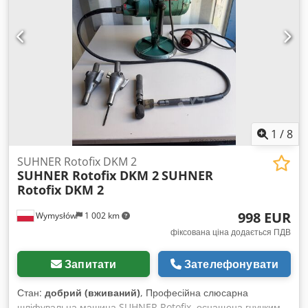
1
/
8
SUHNER Rotofix DKM 2
SUHNER Rotofix DKM 2
SUHNER
Rotofix DKM 2
998 EUR
Wymysłów
1 002 km
фіксована ціна додається ПДВ
Запитати
Зателефонувати
Стан:
добрий (вживаний)
, Професійна слюсарна
шліфувальна машина SUHNER Rotofix, оснащена гнучким