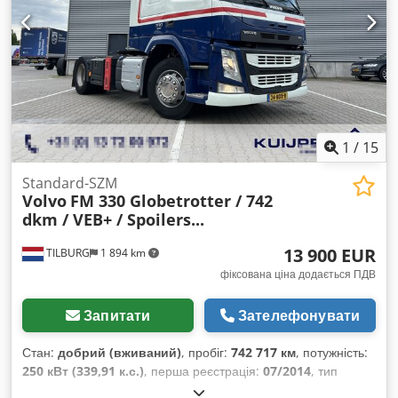
виготовлення:
2016
, Обладнання:
ABS, блокування
диференціала, електричне регулювання вікон,
електрорегульоване дзеркало, кондиціонер, круїз-
контроль, спойлер, фільтр сажі, центральний замок
,
1
/
15
Standard-SZM
Volvo
FM 330 Globetrotter / 742
dkm / VEB+ / Spoilers...
13 900 EUR
TILBURG
1 894 km
фіксована ціна додається ПДВ
Запитати
Зателефонувати
Стан:
добрий (вживаний)
, пробіг:
742 717 км
, потужність:
250 кВт (339,91 к.с.)
, перша реєстрація:
07/2014
, тип
пального:
дизель
, розмір шини:
315 / 70 / R22.5
,