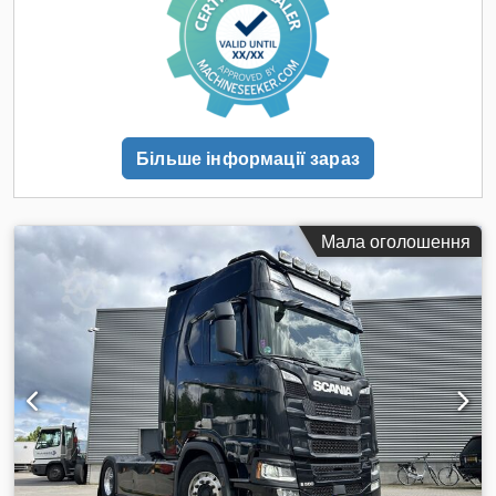
допустиме навантаження на вісь (вісь 2):
11 500 кг
, Рік
виготовлення:
2020
, Обладнання:
ABS, блокування
диференціала, електричне регулювання вікон,
електрорегульоване дзеркало, кондиціонер, круїз-
контроль, протитуманні фари, спойлер, фільтр сажі,
холодильник, центральний замок
,
Більше інформації зараз
Мала оголошення