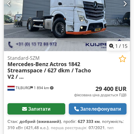
1
/
15
Standard-SZM
Mercedes-Benz
Actros 1842
Streamspace / 627 dkm / Tacho
V2 / ...
29 400 EUR
TILBURG
1 894 km
фіксована ціна додається ПДВ
Запитати
Зателефонувати
Стан:
добрий (вживаний)
, пробіг:
627 333 км
, потужність:
310 кВт (421,48 к.с.)
, перша реєстрація:
07/2021
, тип
пального:
дизель
, розмір шини:
385 / 65 / R22.5
,