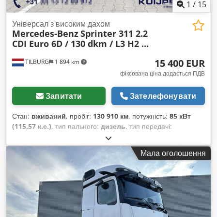
1
/
15
Універсал з високим дахом
Mercedes-Benz
Sprinter 311 2.2
CDI Euro 6D / 130 dkm / L3 H2 ...
15 400 EUR
TILBURG
1 894 km
фіксована ціна додається ПДВ
Запитати
Зателефонувати
Стан:
вживаний
, пробіг:
130 910 км
, потужність:
85 кВт
(115,57 к.с.)
, тип пального:
дизель
, тип передачі:
автоматичний
, конфігурація осей:
4x2
, колісна база:
4 320
мм
, перша реєстрація:
10/2021
, обʼєм паливного бака:
71 л
,
Мала оголошення
Викиди CO₂:
266 г/км
, колір:
білий
, кількість місць:
2
,
кількість попередніх власників:
2
, Рік виготовлення:
2021
,
Обладнання:
ABS, бортовий комп’ютер, кондиціонер,
розсувні двері, система іммобілайзера, центральний
замок
,