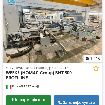
1
/
15
ЧПУ гнучкі через канал дриль центр
WEEKE (HOMAG Group)
BHT 500
PROFILINE
Roreto
1 827 km
Інформація про
Зателефонувати