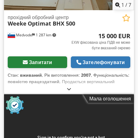
1
/
7
прохідний обробний центр
Weeke
Optimat BHX 500
15 000 EUR
Medvode
1 287 km
EXW фіксована ціна ПДВ не може
бути вказаний окремо
Запитати
Зателефонувати
Стан:
вживаний
, Рік виготовлення:
2007
, Функціональність:
повністю працездатний
, Продається вертикальний
обробний центр з ЧПК Weeke Optimat BHX 500, рік випуску
2007, призначений для свердління, фрезерування і
Мала оголошення
прорізування плитних матеріалів у меблевій промисловості.
Верстат забезпечує швидку та точну обробку деталей і
підходить як для серійного, так і для індивідуального
виробництва меблів. Технічні характеристики: Модель:
Weeke Optimat BHX 500 Рік випуску: 2007 Тип верстата: 3-
осьовий безперервний обробний центр з ЧПК Система ЧПК: