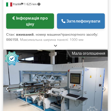
Італія
1 625 km
Інформація про
Зателефонувати
ціну
Стан:
вживаний
, номер машини/транспортного засобу:
006158
, Максимальна ширина панелі: 1000 мм
Максимальна довжина панелі: 2500 мм Кількість інжекторів:
14 Codpfxsiwptus Aqvjha Позиціонування через NC-
Мала оголошення
управління: так