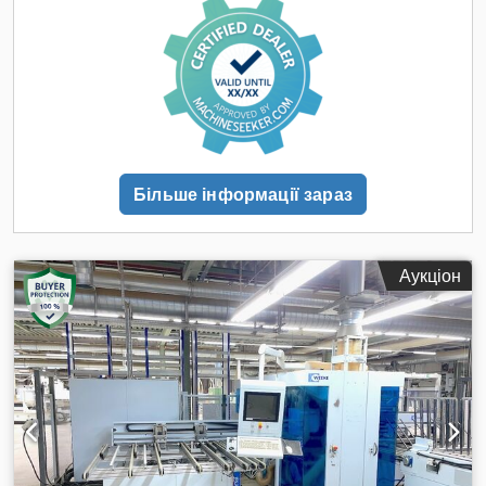
повороту деталі (90° ВЗДОВЖ-ВПОПЕРЕК) «HOMAG» Мод.
TDR31/25/12 X04004C) Відрізна пилка (спліттер) «HOMAG»
Мод. FPR620/04/15/PS/LQ (для фінішного різу) X04004D)
Станція розділення «BARGSTEDT» Cedpfx Aqelikvhevjha
X04004E) Двосторонній форматний і крайколичкувальний
автомат «HOMAG» Мод. KFR 620/19/QA/25 X04004F) 1-а
свердлильна машина «WEEKE» Мод. BST 500 D X04004G) 2-
а свердлильна машина «WEEKE» Мод. BST 500 D X04004H)
Пристрій повороту деталі (90° ВПОПЕРЕК-ВЗДОВЖ)
Більше інформації зараз
«HOMAG» Мод. TDR 51/25/12 X04004I) Моторизована
транспортувальна стрічка «HOMAG» TR 10/70/12 X04004L)
Відрізна пилка (спліттер) «HOMAG» Мод.
FPR620/04/15/PS/LQ (для фінішного різу) X04004M)
Аукціон
Вивантажувальний портал (з 2 позиціями для
вивантаження) «BARGSTEDT» Мод. TSP 420/40/30/12 BA