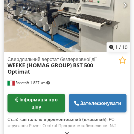
ширина (мм): 250 Нижні вертикальні свердлильні супорти
(кількість): 6 Свердлильних головок на кожен нижній супорт:
2 Шпинделів на кожну головку нижніх супортів: різна
кількість Верхні вертикальні свердлильні супорти (кількість):
2 Шпинделів на кожну головку верхніх супортів: 2 Верхні
вертикальні притискні елементи для заготовок (кількість): 6
Стрічковий конвеєр для відведення стружки Цифрова
індикація позиційних даних (вісь) Загальна встановлена
1
/
10
потужність (кВт): 26
Свердлильний верстат безперервної дії
WEEKE (HOMAG GROUP)
BST 500
Optimat
Roreto
1 827 km
Інформація про
Зателефонувати
ціну
Стан:
капітально відремонтований (вживаний)
, PC-
керування Power Control Програмне забезпечення №2
Привідні конвеєрні стрічки №2 Горизонтальні свердлильні