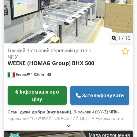
1
/
10
Гнучкий 3-осьовий обробний центр з
ЧПУ
WEEKE (HOMAG Group)
BHX 500
Roreto
1 826 km
Інформація про
Зателефонувати
ціну
Стан:
дуже добре (вживаний)
, 3-осьовий (X-Y-Z) ЧПК-
керований "ГНУЧКИЙ" ОБРОБНИЙ ЦЕНТР Рухома плита
(заготовка), статична робоча головка – горизонтальна плита
(заготовка) Управління: PowerControl PC86 power Touch
Мала оголошення