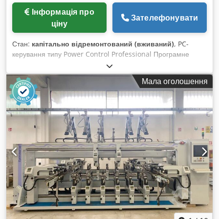
діаметр 125 мм) 1 вертикальний головний шпиндель
Інформація про
Зателефонувати
(фрезерний модуль) ETP (потужність 6 кВт)
ціну
Стан:
капітально відремонтований (вживаний)
, PC-
керування типу Power Control Professional Програмне
забезпечення woodWOP / TopDrill BST Chjdpedz Uk Tofx
Aqvoa № 2 Прохідних моторизованих конвеєрних стрічок (4
Мала оголошення
x кВт?) № 2 Горизонтальні свердлильні супорти (цифровий
дисплей позиційних даних по осях) № 1 Свердлильна
голова для кожного горизонтального свердлильного
супорта (1 x 1,5 кВт) № 21 Шпиндель для кожної
горизонтальної свердлильної головки Макс. робоча ширина
(мм) 2500 Мін. робоча ширина (мм) 250 № 4 Нижніх
вертикальних свердлильних супортів (цифровий дисплей
позиційних даних по осях) № 2 Свердлильна голова для
кожного нижнього вертикального свердлильного супорта (2
x 1,5 кВт) Різні шпинделі для кожної свердлильної головки
нижніх супортів № 2 Верхніх вертикальних свердлильних
супорти (цифровий дисплей позиційних даних по осях) № 2
Свердлильна голова для кожного верхнього вертикального
свердлильного супорта (2 x 1,5 кВт) Різні шпинделі для