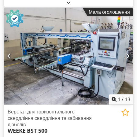
1320 мм Робочий стіл: з вакуумними консолями Потужність
головного шпинделя: 11 кВт Кількість керованих осей: 4 осі
Мала оголошення
Кількість свердлильних шпинделів: 31 Кількість позицій для
інструментів: 22 Chedpfsx A Th Rjx Aqvoa
1
/
13
Верстат для горизонтального
свердління свердління та забивання
дюбелів
WEEKE
BST 500