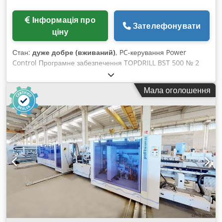
Інформація про
Зателефонувати
ціну
Стан:
дуже добре (вживаний)
, PC-керування Power
Control Програмне забезпечення TOPDRILL BST 500 № 2
прохідних моторизованих транспортерних стрічки № 2
горизонтальних свердлильних супортів (цифрова індикація
Мала оголошення
позиційних даних по осях) № 1 свердлильний вузол для
кожного горизонтального свердлильного супорта (1 x 1,5
кВт) № 21 шпиндель для кожного горизонтального
свердлильного вузла Chsdpfx Aqeivawpevea Максимальна
робоча ширина (мм): 2500 Мінімальна робоча ширина (мм):
250 № 4 нижніх вертикальних свердлильних супортів
(цифрова індикація позиційних даних по осях) № 2
свердлильних вузлів для кожного нижнього вертикального
свердлильного супорта (2 x 1,5 кВт) № 11 шпиндель для
кожного свердлильного вузла нижніх супортів № 4 верхніх
вертикальних затискачів для заготовок Транспортер для
видалення стружки Загальна встановлена потужність (кВт):
20