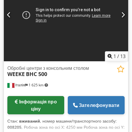
1
/
13
Обробні центри з консольним столом
WEEKE
BHC 500
Італія
1 625 km
Інформація про
Зателефонувати
ціну
Стан:
вживаний
, номер машини/транспортного засобу:
008205
, Робоча зона по осі X: 4250 мм Робоча зона по осі Y: