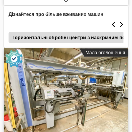
Chodjwuckhepfx Aqvsa Кількість контрольованих осей: 3 осі
Кількість свердлильних шпинделів: 84
Дізнайтеся про більше вживаних машин
н
Горизонтальні обробні центри з наскрізним пода
Мала оголошення