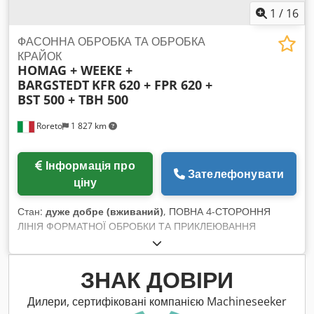
1
/
16
ФАСОННА ОБРОБКА ТА ОБРОБКА
КРАЙОК
HOMAG + WEEKE +
BARGSTEDT
KFR 620 + FPR 620 +
BST 500 + TBH 500
Roreto
1 827 km
Інформація про
Зателефонувати
ціну
Стан:
дуже добре (вживаний)
, ПОВНА 4-СТОРОННЯ
ЛІНІЯ ФОРМАТНОЇ ОБРОБКИ ТА ПРИКЛЕЮВАННЯ
КРОМОК, макс. робоча ширина 2500 мм, обладнана
автоматичною системою подачі та штабелювання,
складається з наступних машин: X04004A) Станція
ЗНАК ДОВІРИ
завантаження (з 2 позиціями для завантаження)
«BARGSTEDT» TBH 500/D/30/14 X04004B) Пристрій
Дилери, сертифіковані компанією Machineseeker