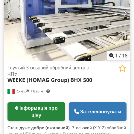
1
/
16
Гнучкий 3-осьовий обробний центр з
ЧПУ
WEEKE (HOMAG Group)
BHX 500
Roreto
1 826 km
Інформація про
Зателефонувати
ціну
Стан:
дуже добре (вживаний)
, 3-осьовий (X-Y-Z) обробний
центр з ЧПК типу «Гнучкий» Рухома плита (заготівка),