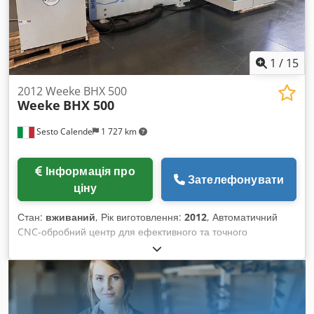
1
/
15
2012 Weeke BHX 500
Weeke
BHX 500
Sesto Calende
1 727 km
Інформація про
Зателефонувати
ціну
Стан:
вживаний
, Рік виготовлення:
2012
, Автоматичний
CNC-обробний центр для ефективного та точного
свердління й фрезерування дерев'яних деталей корпусних
меблів. Числове програмне управління PC 85, програмне
забезпечення woodWOP 6. Захисна кабіна для робочої
головки. 2 затискачі для фіксації й переміщення заготовки
під час обробки. Стіл для завантаження із повітряною