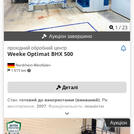
1
/
23
Аукціон завершено
прохідний обробний центр
Weeke
Optimat BHX 500
Nordrhein-Westfalen
1 615 km
Деталі
Стан:
готовий до використання (вживаний)
, Рік
виготовлення:
2007
, Функціональність:
повністю
працездатний
, ТЕХНІЧНІ ДЕТАЛІ Довжина заготовки: мін.
250 - макс. 2500 мм Ширина заготовки: мін. 70 - макс. 1000
Аукціон
мм Товщина заготовки: мін. 4 мм - макс. 80 мм Складання
заготовок: макс. 2 шт. Вертикальний свердлильний агрегат