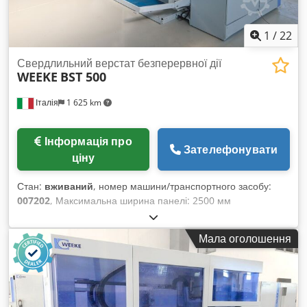
1
/
22
Свердлильний верстат безперервної дії
WEEKE
BST 500
Італія
1 625 km
Інформація про
Зателефонувати
ціну
Стан:
вживаний
, номер машини/транспортного засобу:
007202
, Максимальна ширина панелі: 2500 мм
Максимальна довжина панелі: 1000 мм Csdpfx Aqsu Rv
Uksvoha Кількість агрегатів: 3
Мала оголошення