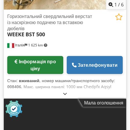
1
/
6
Горизонтальний свердлильний верстат
із наскрізною подачею та вставкою
дюбелів
WEEKE
BST 500
Італія
1 625 km
Інформація про
Зателефонувати
ціну
Стан:
вживаний
, номер машини/транспортного засобу:
008406
, Макс. ширина панелі: 1000 мм Chedpfx Aqsyl
Ihxovoa Макс. довжина панелі: 2500 мм Кількість інжекторів:
12
Мала оголошення