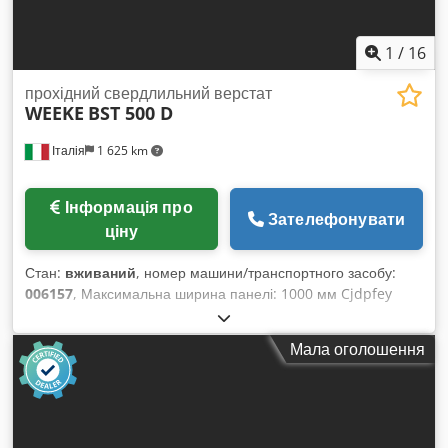
1
/
16
прохідний свердлильний верстат
WEEKE
BST 500 D
Італія
1 625 km
Інформація про
Зателефонувати
ціну
Стан:
вживаний
, номер машини/транспортного засобу:
006157
, Максимальна ширина панелі: 1000 мм Cjdpfey
Nkyasx Aqveha Максимальна довжина панелі: 2500 мм
Кількість агрегатів: 5 Кількість агрегатів: 1 Позиціонування
Мала оголошення
через NC-управління: так Бічні горизонтальні групи: так