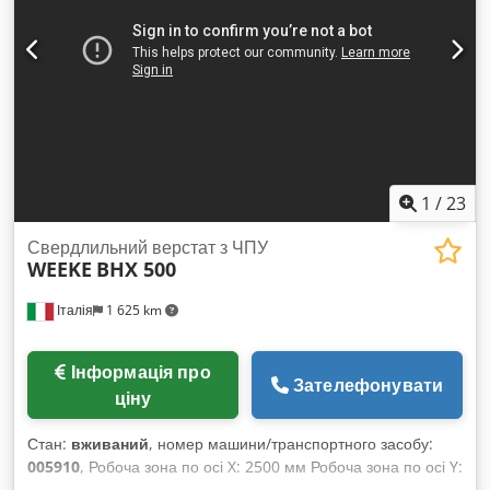
1
/
23
Свердлильний верстат з ЧПУ
WEEKE
BHX 500
Італія
1 625 km
Інформація про
Зателефонувати
ціну
Стан:
вживаний
, номер машини/транспортного засобу:
005910
, Робоча зона по осі X: 2500 мм Робоча зона по осі Y:
1300 мм Потужність головного шпинделя: 6 кВт