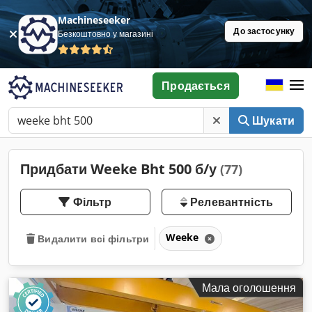
Machineseeker
До застосунку
Безкоштовно у магазині
Продається
Шукати
Придбати Weeke Bht 500 б/у
(77)
Фільтр
Релевантність
Weeke
Видалити всі фільтри
Мала оголошення