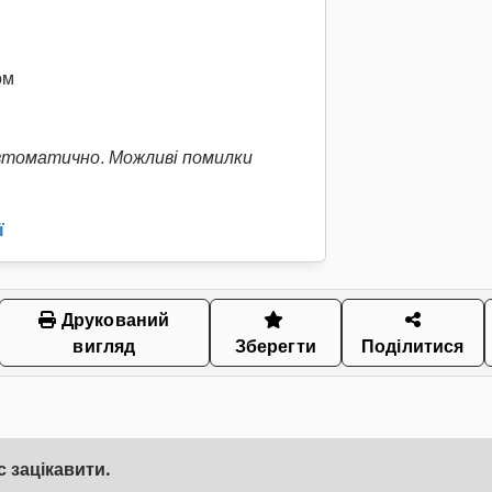
ом
втоматично. Можливі помилки
ї
Друкований
вигляд
Зберегти
Поділитися
 зацікавити.