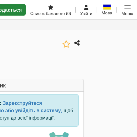
одається
Мова
Список бажаного
(0)
Увійти
Меню
ик
:
Зареєструйтеся
о або увійдіть в систему,
щоб
туп до всієї інформації.