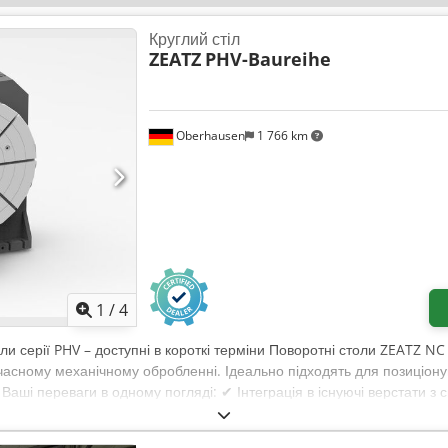
Круглий стіл
ZEATZ
PHV-Baureihe
Oberhausen
1 766 km
1
/
4
ли серії PHV – доступні в короткі терміни Поворотні столи ZEATZ N
сучасному механічному обробленні. Ідеально підходять для позиціон
 Ваші переваги в одному погляді: ✔ Інтеграція в існуючі верстати
 безпосередньо від JMT ✔ Індивідуальні виконання та рішення, ада
ок Чому ZEATZ: Chodpfxom Tvz Ds Aphja ZEATZ – це інноваційні ріш