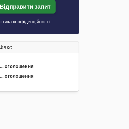
Відправити запит
ітика конфіденційності
Факс
 ... оголошення
... оголошення