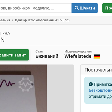
Шукати
Пр
авління
Ідентифікатор оголошення: A1795726
1 кВА
PN
Стан
Місцезнаходження
равити запит
Вживаний
Wiefelstede
Постачальн
Примітка
безкоштовн
отримати дос