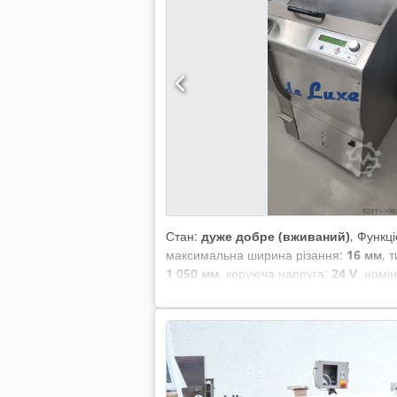
Стан:
дуже добре (вживаний)
, Функц
максимальна ширина різання:
16 мм
, 
1 050 мм
, керуюча напруга:
24 V
, номі
довжина:
700 мм
, необхідна ширина:
1
Ножі відновлені: відшліфовані та покр
перевірено згідно DGUV V3 Підключенн
та перевірена SAB Опції: Договір на с
Tjpfx Apheha Ще більше відмінних хліб