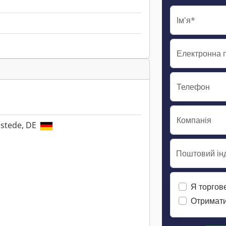
Ім'я*
Електронна 
Телефон
Компанія
lstede, DE
Поштовий інд
Я торгов
Отримати