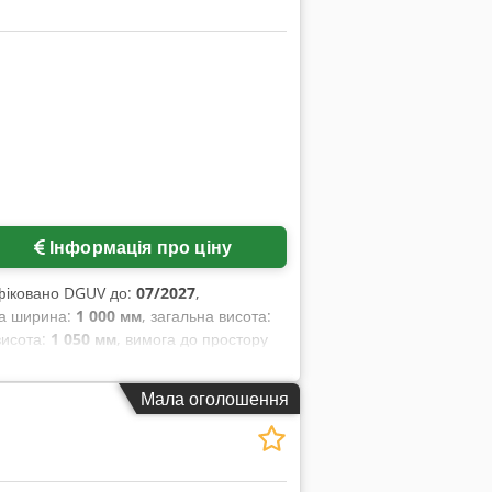
Інформація про ціну
фіковано DGUV до:
07/2027
,
на ширина:
1 000 мм
, загальна висота:
висота:
1 050 мм
, вимога до простору
глоріз) Виконання з нержавіючої сталі
ізки: 3 - 16 мм Тільки у нас
Мала оголошення
 Вживана машина, професійно очищена
 в експлуатацію та інструктаж Cedemfnz