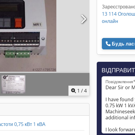
Зареєстровано
13 114 Оголо
онлайн
Будь ласк
ВІДПРАВИТ
Повідомлення
1
/
4
тоти 0,75 кВт 1 кВА