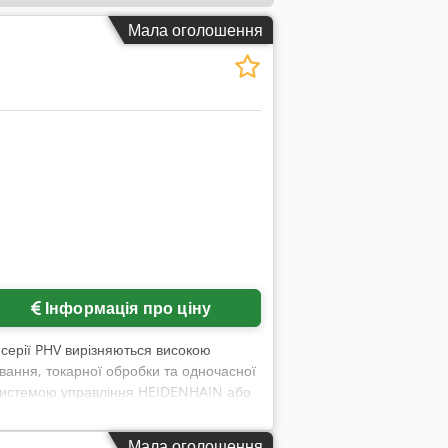
Мала оголошення
Інформація про ціну
C серії PHV вирізняються високою
ування, токарної обробки та одночасної
 з системою управління HEIDENHAIN або
птовані до потреб замовника ✔ Висока
ення для поворотних столів NC з
Мала оголошення