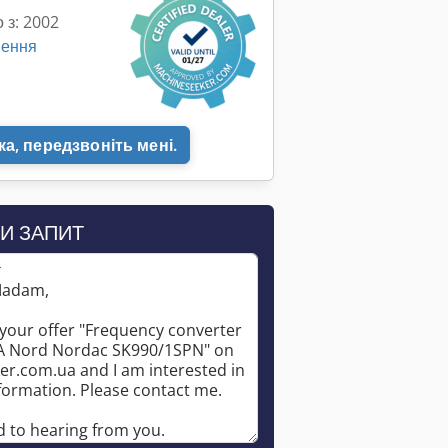
 з: 2002
шення
а, передзвоніть мені.
И ЗАПИТ
*