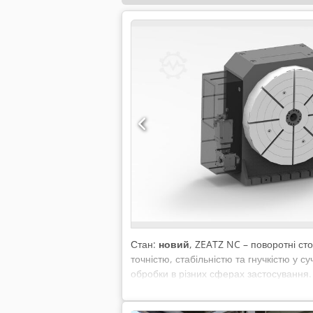
Стан:
новий
, ZEATZ NC – поворотні сто
точністю, стабільністю та гнучкістю у 
обробки в різних сферах застосування.
SIEMENS ✔ Сервіс і технічна підтримка
вантажопідйомність для важких заготов