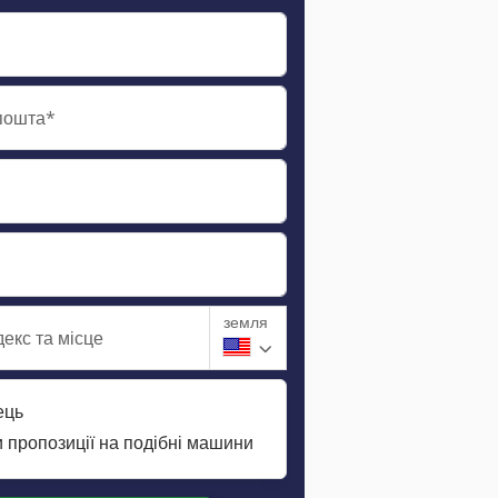
пошта*
земля
екс та місце
ець
 пропозиції на подібні машини