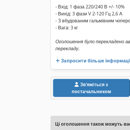
- Вхід: 1 фаза 220/240 В +/- 10%
- Вихід: 3 фази V 2-120 Гц 2,6 А
- З вбудованим гальмівним чопер
- Вага: 3 кг
Оголошення було перекладено а
перекладу.
Запросити більше інформаці
Звʼяжіться з
постачальником
Ці оголошення також можуть вас