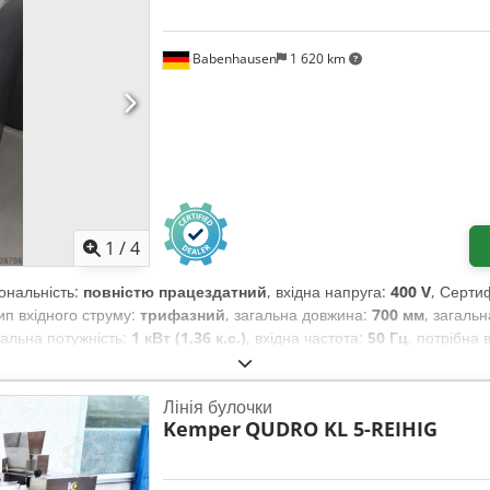
Babenhausen
1 620 km
1
/
4
іональність:
повністю працездатний
, вхідна напруга:
400 V
, Серти
тип вхідного струму:
трифазний
, загальна довжина:
700 мм
, загаль
нальна потужність:
1 кВт (1,36 к.с.)
, вхідна частота:
50 Гц
, потрібна 
 000 мм
, Rego Herlitzius Roto Shop DL Дискова різаьна машина (кру
иті Ручне керування за допомогою поворотного регулятора Ширина нар
Лінія булочки
я: 400 В, штекер 16A-CEE Розміри: 1000 x 700 x 1050 мм (ШxГxВ)
Kemper
QUDRO KL 5-REIHIG
ервісне обслуговування Сервісний пакет Послуга доставки Введення
опекарських машин в наявності!