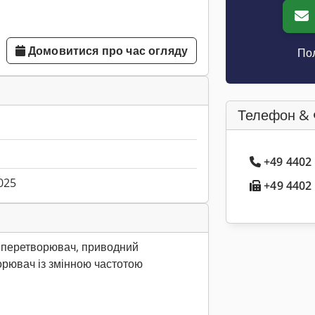
Домовитися про час огляду
Пол
Телефон & 
+49 4402
025
+49 4402 
 перетворювач, приводний
орювач із змінною частотою