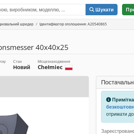
Шукати
Пр
дновальний шредер
Ідентифікатор оголошення: A20540865
onsmesser 40x40x25
уску
Стан
Місцезнаходження
Новий
Chełmiec
Постачальн
Примітка
безкоштовн
отримати дос
Зареєстровано