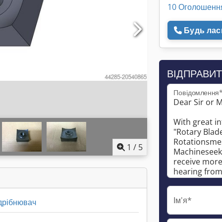
10 Оголошенн
Будь ласк
ВІДПРАВИТ
Повідомлення
1
/
5
Ім'я*
дрібнювач