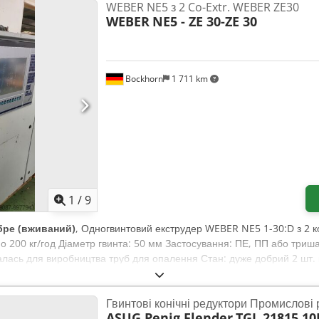
WEBER NE5 з 2 Co-Extr. WEBER ZE30
WEBER
NE5 - ZE 30-ZE 30
Bockhorn
1 711 km
1
/
9
бре (вживаний)
, Одногвинтовий екструдер WEBER NE5 1-30:D з 2 
о 200 кг/год Діаметр гвинта: 50 мм Застосування: ПЕ, ПП або триша
валась для виробництва труб для опалення Стан: дуже добрий 2 шт.
 Лінія для виробництва тришарових труб є моєю власністю Місцезн
rn/Grabstede, Німеччина
Гвинтові конічні редуктори Промислові
ASUG Penig Flender
TGL 21815 10