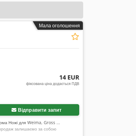
Мала оголошення
14 EUR
фіксована ціна додається ПДВ
Відправити запит
рма Ножі для Weima, Gross ...
й продаж залишаємо за собою