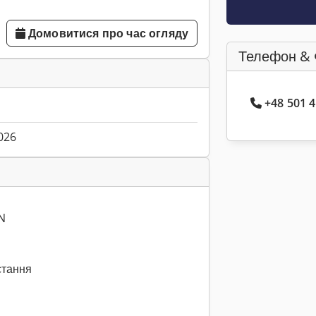
Домовитися про час огляду
Телефон & 
+48 501 
026
N
стання