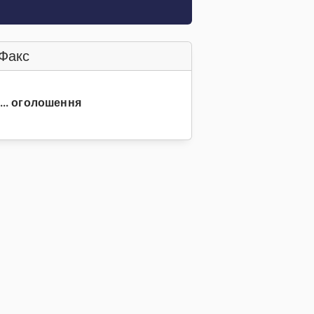
Факс
4... оголошення