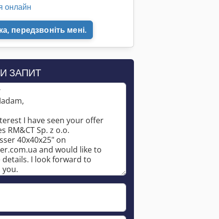
я онлайн
а, передзвоніть мені.
И ЗАПИТ
*