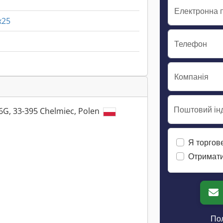
Електронна 
x25
Телефон
Компанія
Поштовий інд
36G, 33-395 Chelmiec, Polen
Я торгов
Отримати
Пол