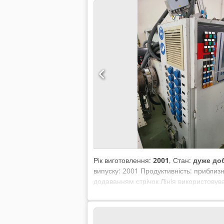
Рік виготовлення:
2001
, Стан:
дуже до
випуску: 2001 Продуктивність: приблизн
додаванням стрічок Лінія використову
гвинта: 30 мм Codpfx Aehy Tp Dobzoha
EXTRUSIONSMACHINEN D-26345 Bockho