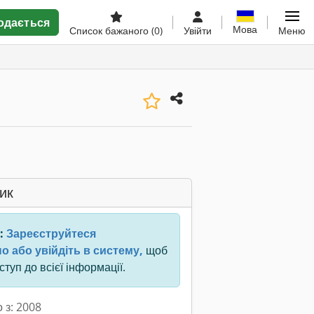
одається
Мова
Список бажаного
(0)
Увійти
Меню
ик
:
Зареєструйтеся
о або увійдіть в систему,
щоб
туп до всієї інформації.
 з: 2008