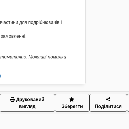
пчастини для подрібнювачів і
 замовленні.
втоматично. Можливі помилки
ї
Друкований
вигляд
Зберегти
Поділитися