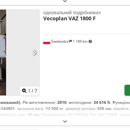
одновальний подрібнювач
Vecoplan
VAZ 1800 F
Świebodzin
1 189 km
1
/
7
вживаний)
, Рік виготовлення:
2010
, мотогодини:
34 616 h
, Функціон
1244801
, загальна вага:
13 500 кг
, діаметр ротора:
500 мм
, кількіст
рфорація сита:
30 мм
, Подрібнювач VECOPLAN Тип VAZ 1800F, після 
 замінено: ріжучу систему (основи ножів, ножі, контрножі, наплавле
лектричну, гідравлічну та пневматичну системи. Chodpsvx Rtaefx Ab