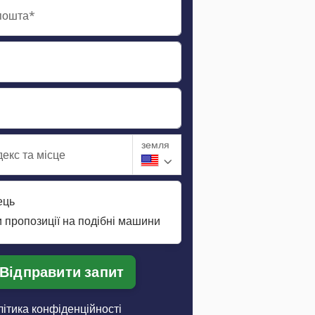
пошта*
земля
екс та місце
ець
 пропозиції на подібні машини
Відправити запит
ітика конфіденційності