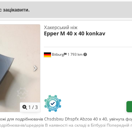
 зацікавити.
Хакерський ніж
Epper
M 40 x 40 konkav
Bitburg
1 793 km
1
/
3
Ножі для подрібнювачів Chsdsbxu Dhspfx Abzoa 40 x 40, увігнута фо
дрібнювачів/шредерів В наявності на складі в Бітбурзі Попередні