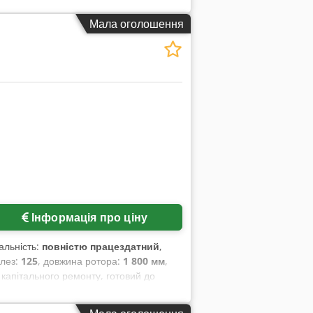
Мала оголошення
Інформація про ціну
альність:
повністю працездатний
,
ь лез:
125
, довжина ротора:
1 800 мм
,
капітального ремонту, готовий до
ння ротора), віброгасники, напрямні
zsa