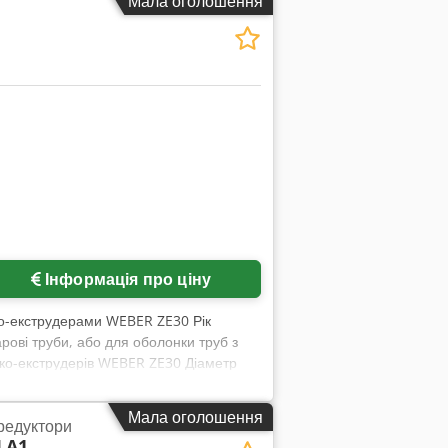
Мала оголошення
Інформація про ціну
ко-екструдерами WEBER ZE30 Рік
рові труби, або для оболонки труб з
 ко-екструдерів WEBER ZE30 Діаметр
аходження: Sachal
Мала оголошення
 редуктори
LA1