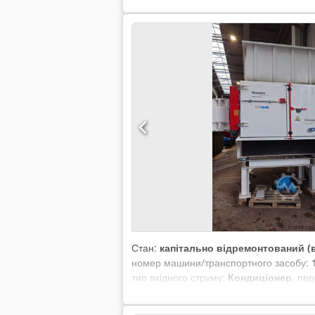
Стан:
капітально відремонтований (
номер машини/транспортного засобу:
тип вхідного струму:
Кондиціонер
, пе
роботи. Машина повністю справна, було
планки, сито, мастила в редукторах, е