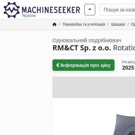
Україна
Переробка та утилізація
Шредер
О
Одновальний подрібнювач
RM&CT Sp. z o.o.
Rotati
Рік вип
Інформація про ціну
2025