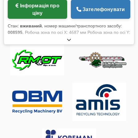
Інформація про
Зателефонувати
ціну
Стан:
вживаний
, номер машини/транспортного засобу:
008595
, Робоча зона по осі X: 4687 мм Робоча зона по осі Y:
260 мм Робоча поверхня: з вакуумними консолями-
підставками Cedpfx Aey Stvvjqisha Потужність головного
шпинделя: 19 кВт Кількість керованих осей: 4 осі Кількість
позицій для інструментів: 44