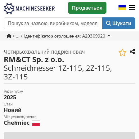
Продається
Шукати
/ ... / Ідентифікатор оголошення: A20309920
Чотирьохвальний подрібнювач
RM&CT Sp. z o.o.
Schneidmesser 1Z-115, 2Z-115,
3Z-115
Рік випуску
2025
Стан
Новий
Місцезнаходження
Chełmiec