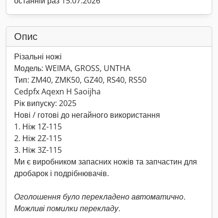
останній раз 15.07.2026
Опис
Різальні ножі
Модель: WEIMA, GROSS, UNTHA
Тип: ZM40, ZMK50, GZ40, RS40, RS50
Cedpfx Aqexn H Saoijha
Рік випуску: 2025
Нові / готові до негайного використання
1. Ніж 1Z-115
2. Ніж 2Z-115
3. Ніж 3Z-115
Ми є виробником запасних ножів та запчастин для
дробарок і подрібнювачів.
Оголошення було перекладено автоматично.
Можливі помилки перекладу.