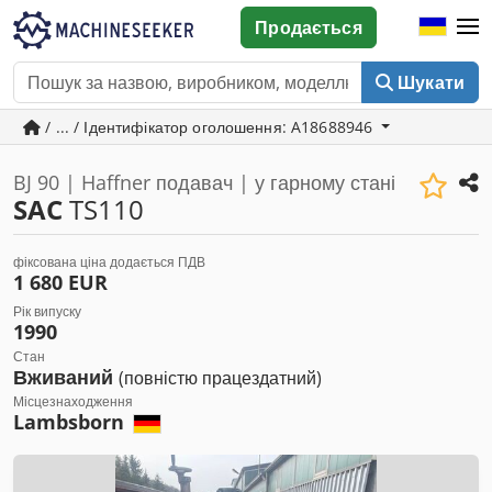
Продається
Шукати
/ ... / Ідентифікатор оголошення: A18688946
BJ 90 | Haffner подавач | у гарному стані
SAC
TS110
фіксована ціна додається ПДВ
1 680 EUR
Рік випуску
1990
Стан
Вживаний
(повністю працездатний)
Місцезнаходження
Lambsborn