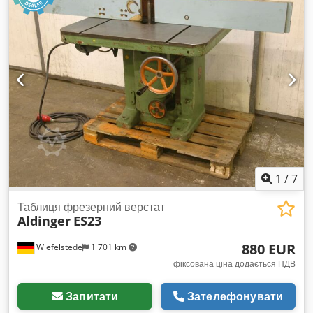
регулювання кута нахилу пили Довжина каретки: 3200 мм
Фіксація каретки Робочий стіл: 1450 мм x 1030 мм Висота
столу: 920 мм Подовжувачі столу: 2 шт. Обмежувач
Захисний кожух Аварійний вимикач Живлення: 380 В
Потужність головного двигуна: 7 кВт Габаритні розміри:
Довжина: 3430 мм Ширина: 1900 мм Висота: 1560 мм
1
/
7
Таблиця фрезерний верстат
Aldinger
ES23
880 EUR
Wiefelstede
1 701 km
фіксована ціна додається ПДВ
Запитати
Зателефонувати