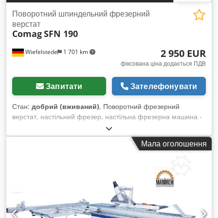
Поворотний шпиндельний фрезерний
верстат
Comag
SFN 190
2 950 EUR
Wiefelstede
1 701 km
фіксована ціна додається ПДВ
Запитати
Зателефонувати
Стан:
добрий (вживаний)
, Поворотний фрезерний
верстат, настільний фрезер, настільна фрезерна машина -
Регулювання шпинделя: по висоті та куту - Кут повороту: від
-3° до 45° - Привід: 4,5/5,5 кВт - Обороти:
Мала оголошення
3000/4500/6000/9000/12000 об/хв Dedjh Nvyzspfx Al Rock -
Подавальний пристрій Holz-Her, 3 ролики - Корисна
довжина шпинделя: 100 мм - Шпиндель: Ø 30 мм - Макс.
діаметр фрези: Ø 220 мм - Габаритні розміри: 1540/1100/
В1520 мм - Вага: 962 кг