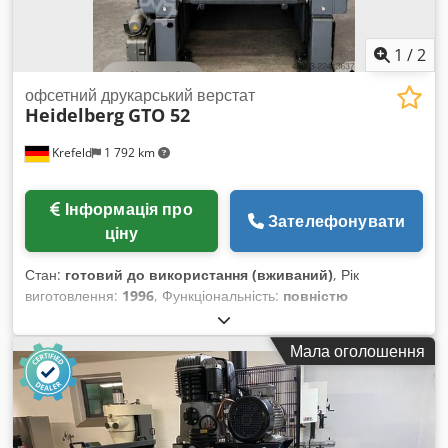
1
/
2
офсетний друкарський верстат
Heidelberg
GTO 52
Krefeld
1 792 km
Інформація про
Зателефонувати
ціну
Стан:
готовий до використання (вживаний)
, Рік
виготовлення:
1996
, Функціональність:
повністю
працездатний
, Heidelberg GTO 52 Рік випуску 1996
Порошкове напилення Система зволоження Varn Kompac
Мала оголошення
Dcjdezpamgepfx Al Rsk