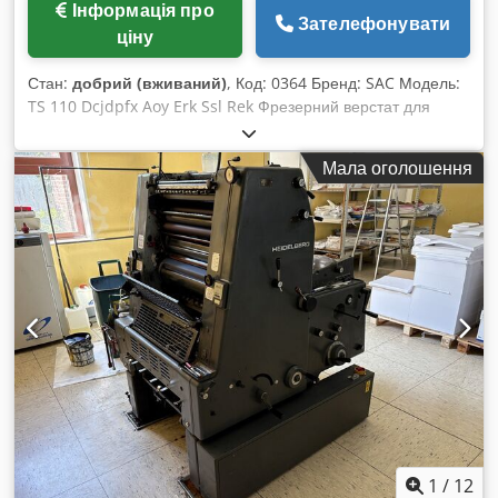
Інформація про
Зателефонувати
ціну
Стан:
добрий (вживаний)
, Код: 0364 Бренд: SAC Модель:
TS 110 Dcjdpfx Aoy Erk Ssl Rek Фрезерний верстат для
фугування та обробки деревини, пластмас, композитних
матеріалів та різних інших матеріалів. Технічні
Мала оголошення
характеристики: Розміри стола: 1100 x 900 мм Висота
стола: 860 мм Діаметр шпинделя: 40 мм Максимальний
діаметр встановлюваного інструмента: 240 мм Частота
обертання шпинделя: 2900-4500-6000-10000 об/хв
Потужність двигуна: 5,5 к.с. Габаритні розміри: 1100 x 900 x
1100 мм (В) Вага: 780 кг
1
/
12