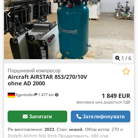
1
/
6
Поршневий компресор
Aircraft
AIRSTAR 853/270/10V
ohne AD 2000
1 849 EUR
Egenhofen
1 477 km
фіксована ціна додається ПДВ
Запитати
Зателефонувати
Рік виготовлення:
2023
, Стан:
новий
, Об’єм котла: 270 л
Dsdpfx Alshmi Nqj Reck Продуктивність: 680 л/хв