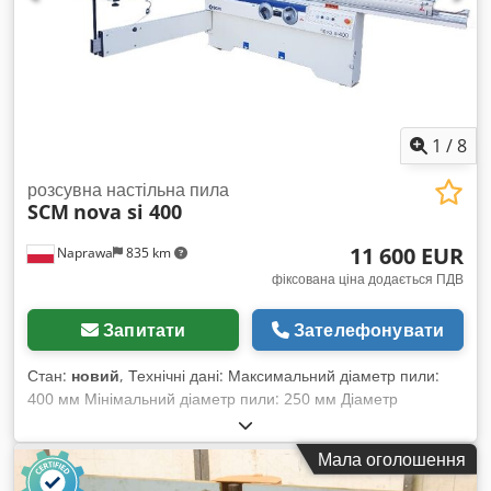
1
/
8
розсувна настільна пила
SCM
nova si 400
11 600 EUR
Naprawa
835 km
фіксована ціна додається ПДВ
Запитати
Зателефонувати
Стан:
новий
, Технічні дані: Максимальний діаметр пили:
400 мм Мінімальний діаметр пили: 250 мм Діаметр
шпинделя пили: 30 мм Діаметр підрізного диска: 120 мм
Діаметр шпинделя підрізного диска: 20 мм Підрізний диск
Мала оголошення
на окремому двигуні Ручне регулювання висоти пили Нахил
пили від 0° до 45° Dcsdpfx Alov S Uz Ij Rjk Ручне