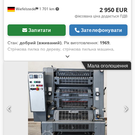
2 950 EUR
Wiefelstede
1 701 km
фіксована ціна додається ПДВ
Запитати
Зателефонувати
Стан:
добрий (вживаний)
, Рік виготовлення:
1969
,
Стрічкова пилка по дереву, стрічкова пильна машина,
вертикальна стрічкова пилка - Виробник: Hema Paul &
Gotthilf Heermann, вертикальна стрічкова пилка Dodpfx
Мала оголошення
Aloh N Thwe Rock - Модель: на жаль, без позначення
моделі - Привід: 4 кВт - Максимальна ширина різу: 785 мм -
Максимальна висота різу: 475 мм - Довжина пильного
полотна: 5600 мм - Робочий стіл: поворотний - Двигун з
гальмом - Габаритні розміри: 1600/1020/В2430 мм -
Загальна вага: 794 кг