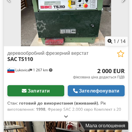
1
/
14
деревообробний фрезерний верстат
SAC
TS110
2 000 EUR
Lukovica
1 267 km
фіксована ціна додається ПДВ
Запитати
Зателефонувати
Стан:
готовий до використання (вживаний)
, Рік
виготовлення:
1998
, Фрезер SAC 2.000 євро Комплект з 20
фрез 2.000 євро Dcedpfx Alox Av Aqe Rok
Мала оголошення