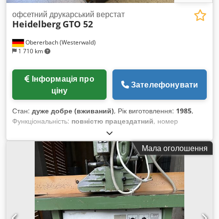
офсетний друкарський верстат
Heidelberg
GTO 52
Obererbach (Westerwald)
1 710 km
Інформація про
Зателефонувати
ціну
Стан:
дуже добре (вживаний)
, Рік виготовлення:
1985
,
Функціональність:
повністю працездатний
, номер
машини/транспортного засобу:
683188
, STC-Ref: G-022-
7717 Heidelberg GTO-52, рік випуску: 1985, наклад: прибл.
Мала оголошення
20 млн. Формат: 360x520 мм, 1 колір Dsdszfimnspfx Al Rsck
Оснащення: - Пристрій для нанесення пудри - Varn
Compac III - Версія Minus --> Доступний з: 08/2026