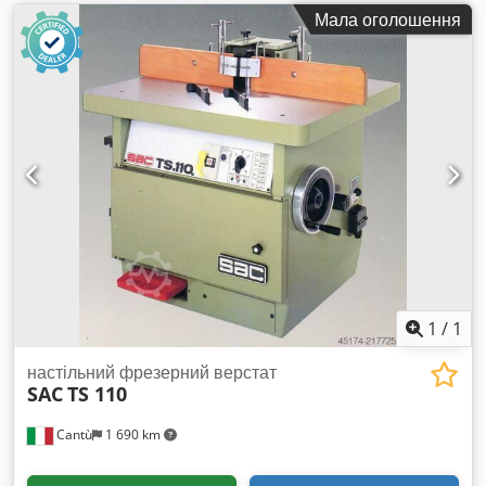
Мала оголошення
1
/
1
настільний фрезерний верстат
SAC
TS 110
Cantù
1 690 km