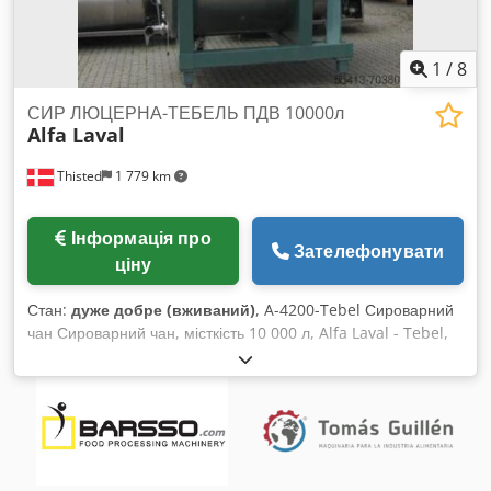
1
/
8
СИР ЛЮЦЕРНА-ТЕБЕЛЬ ПДВ 10000л
Alfa Laval
Thisted
1 779 km
Інформація про
Зателефонувати
ціну
Стан:
дуже добре (вживаний)
, A-4200-Tebel Сироварний
чан Сироварний чан, місткість 10 000 л, Alfa Laval - Tebel,
гарний стан, 1 одиниця, закритого типу з мішалкою,
подвійна оболонка, з ізоляцією. Обігріваюча оболонка на
нижній половині циліндричної частини • Довжина циліндра:
1 750 мм • Діаметр циліндра: 2 860 мм • Внутрішнє
освітлення • Люк із розсувними дверима у верхній частині •
Підключення CIP • Відведення: 4" Висота відведення: 400