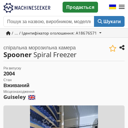
Продається
Шукати
/ ... / Ідентифікатор оголошення: A18676571
спіральна морозильна камера
Spooner
Spiral Freezer
Рік випуску
2004
Стан
Вживаний
Місцезнаходження
Guiseley