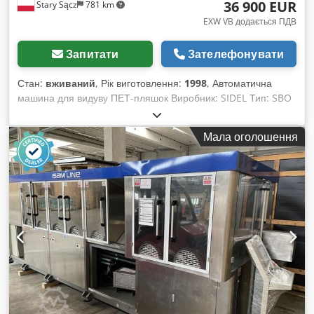
36 900 EUR
Stary Sącz
781 km
EXW VB додається ПДВ
Запитати
Зателефонувати
Стан:
вживаний
, Рік виготовлення:
1998
, Автоматична
машина для видуву ПЕТ-пляшок Виробник: SIDEL Тип: SBO
16/16 S1 Dcodpfxeutni Ro Abtek Рік випуску: 1998
Продуктивність: 16 000 пляшок 1,5 л або до 19 000 пляшок/
Мала оголошення
год для пляшок 0,5 л Встановлена потужність: 347 кВт У
комплекті: - Форми для 1,5 л - Подавач преформ - Чилер
(агрегат охолодження) Технічний стан: вживана машина,
була справною до моменту демонтажу. Наразі машина
демонтована, складена по елементах і підготовлена до
транспортування. Повна і оригінальна технічна
документація.