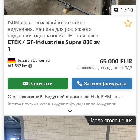
1
/
10
ISBM лінія = інжекційно-розтяжне
видування, машина для розтяжного
видування одноразових ПЕТ пляшок з
ETEK / GF-Industries
Supra 800 sv
1
65 000 EUR
Hessisch Lichtenau
1 567 km
фіксована ціна додається ПДВ
Запитати
Зателефонувати
Стан:
вживаний
, Видувний автомат від Etek ISBM Line =
Інжекційно-розтяжне видувне формування Видувний
автомат для одноразових ПЕТ-пляшок з ПЕТ-преформ
Видувна машина для виробництва з круговим циклом
Мала оголошення
Виробник: ETEK / GF-Industries, модель Supra 800 sv 1
Серійний номер: 22000225 Djdpfjkucxlox Abteck Рік
випуску: 2012 Потужність: 90 кВт Підключення до мережі: