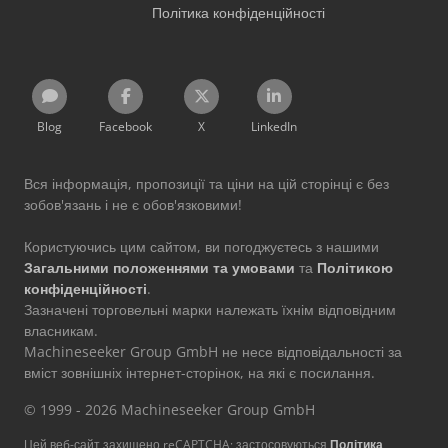
Політика конфіденційності
Blog
Facebook
X
LinkedIn
Вся інформація, пропозиції та ціни на цій сторінці є без
зобов'язань і не є обов'язковими!
Користуючись цим сайтом, ви погоджуєтесь з нашими
Загальними положеннями та умовами
та
Політикою
конфіденційності
.
Зазначені торговельні марки належать їхнім відповідним
власникам.
Machineseeker Group GmbH не несе відповідальності за
вміст зовнішніх інтернет-сторінок, на які є посилання.
© 1999 - 2026 Machineseeker Group GmbH
Цей веб-сайт захищено reCAPTCHA; застосовуються
Політика