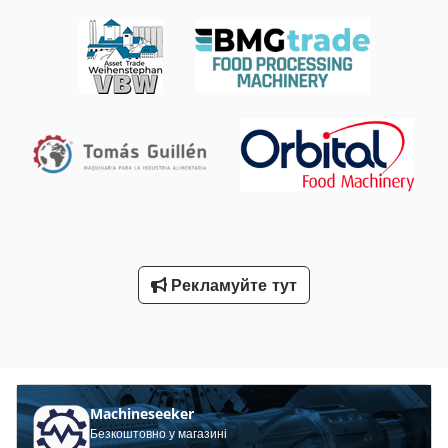
мм Dodpfx Ash A Hb Usbtjck Мінімальний рівень Вага: 2
800 кг (Д x Ш x В): 3 350 x 3 000 x 3 200 мм
Рекламуйте тут
Machineseeker
Безкоштовно у магазині