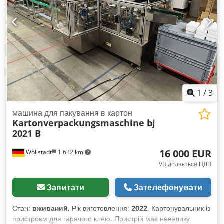
1
/
3
машина для пакування в картон
Kartonverpackungsmaschine bj
2021 B
16 000 EUR
Wöllstadt
1 632 km
VB додається ПДВ
Запитати
Зателефонувати
Стан:
вживаний
, Рік виготовлення:
2022
, Картонувальник із
пристроєм для гарячого клею. Пристрій має невелику