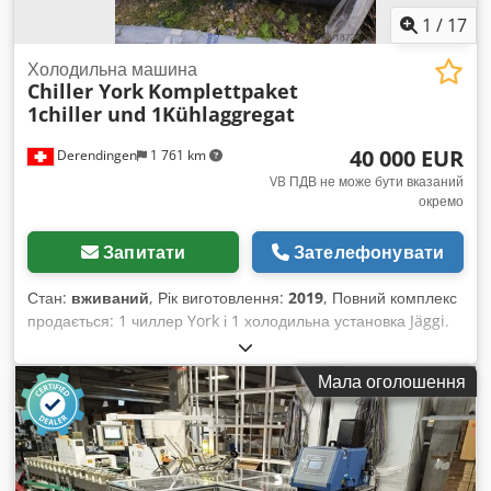
1
/
17
Холодильна машина
Chiller York
Komplettpaket
1chiller und 1Kühlaggregat
40 000 EUR
Derendingen
1 761 km
VB ПДВ не може бути вказаний
окремо
Запитати
Зателефонувати
Стан:
вживаний
, Рік виготовлення:
2019
, Повний комплекс
продається: 1 чиллер York і 1 холодильна установка Jäggi.
Dcodev Npgmspfx Abtjk
Мала оголошення