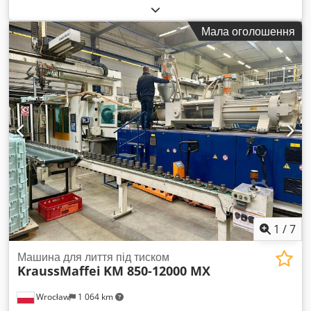
кількість напрацьованих годин. Особливо підходить для
продуктів, які можна подавати в коробку з боку. Dodpfx
Мала оголошення
Aevb E Evjbtsck
1
/
7
Машина для лиття під тиском
KraussMaffei
KM 850-12000 MX
Wrocław
1 064 km