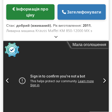
Інформація про
Зателефонувати
ціну
Стан:
добрий (вживаний)
, Рік виготовлення:
2011
,
Ливарна машина Krauss Maffei KM 850-12000 MX з
роботом Krauss Maffei. Рік випуску – 2011. Гідравлічно-
механічна двоплитна система закривання з 4-ма тисковими
Мала оголошення
подушками і 4-ма блокувальними вузлами на рухомій плиті.
PV – регулювання інжекційного агрегату. Система
управління MC 5 з кольоровим монітором, вбудованим
пультом керування та USB-носієм даних. Пластифікаційний
вузол: – повний пластифікаційний вузол для термопластів із
діаметром гвинта 135 мм, зворотним клапаном і відкритою
форсункою – радіус форсунки: 25 мм, отвір форсунки: 9 мм
ТЕХНІЧНІ ДАНІ Установка замикання – зусилля замикання
форми: 8500 kN – зусилля відкривання форми: 560 kN –
розміри монтажної плити (ш x в): 1600 x 1600 мм – відстань
між колонами (ш x в): 1140 x 1140 мм – хід відкривання
форми: 1600 мм Djdpetrya Rofx Abtock – висота форми
(мін – макс): 500 – 1100 мм – ширина відкривання: 2100 мм