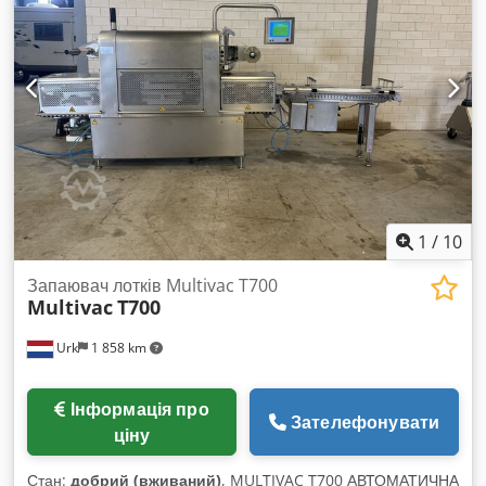
400 В, 50 Гц Власна вага прибл. 6000 кг Стан як новий
1
/
10
Запаювач лотків Multivac T700
Multivac
T700
Urk
1 858 km
Інформація про
Зателефонувати
ціну
Стан:
добрий (вживаний)
, MULTIVAC T700 АВТОМАТИЧНА