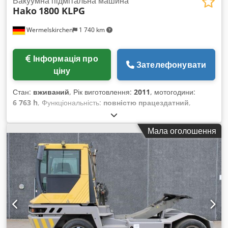
Вакуумна підмітальна машина
Hako
1800 KLPG
Wermelskirchen
1 740 km
Інформація про
Зателефонувати
ціну
Стан:
вживаний
, Рік виготовлення:
2011
, мотогодини:
6 763 h
, Функціональність:
повністю працездатний
,
Машина для підмітання та всмоктування Dodpeukrcpjfx Ah
Hjck Технічний стан: добрий Трансмісія: гідростатична;
Мала оголошення
Передні шини: 2 x супереластичні; Задня шина: 1 x цілісна
шина; Гідропідсилювач керма; Лобове скло; 2 x дорожній
просвіт/приблизно відповідно до StVZO, всесезонні шини;
Висота: 2300 мм у готовому до руху стані