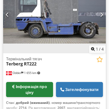
Heck Розмір колеса – ведуче колесо: 315/60-22.5 Розмір
колеса – кермове колесо: 315/60-22.5
1
/
4
Термінальний тягач
Terberg
RT222
Odder
1 655 km
Інформація про
Зателефонувати
ціну
Стан:
добрий (вживаний)
, номер машини/транспортного
засобу:
2714
, Рік виготовлення:
2007
, вантажопідйомність: