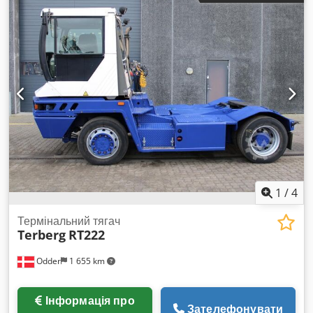
1
/
4
Термінальний тягач
Terberg
RT222
Odder
1 655 km
Інформація про
Зателефонувати