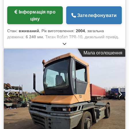
Інформація про
Зателефонувати
ціну
Стан:
вживаний
, Рік виготовлення:
2004
, загальна
довжина:
6 240 мм
, Тягач Rofan TPR-10, дизельний привід,
рік випуску 2004. Dcedpfx Asxyalkoh Hok
Мала оголошення