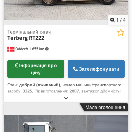
гідравлічного агрегату, кВт: 5,5 Манометр контролю тиску
Автоматичне скидання тиску Таймер відкривання Габаритні
розміри, мм: 3300 x 1400 x 2400 (висота) Вага, кг: 8100
1
/
4
Термінальний тягач
Terberg
RT222
Odder
1 655 km
Інформація про
Зателефонувати
ціну
Стан:
добрий (вживаний)
, номер машини/транспортного
засобу:
3325
, Рік виготовлення:
2007
, вантажопідйомність:
41 000 кг
, загальна довжина:
5 400 мм
, загальна ширина:
2 520 мм
, додаткові характеристики обладнання:
Мала оголошення
Centralized greasing system, Particle filter, Dual tread,
Warning triangle
, Обладнання:
освітлення
, Terberg RT222
від Uniktruck Тип колеса – ведуче колесо: пневматичне Тип
колеса – кермове колесо: пневматичне Dedpfjyuibxex Ah