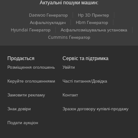
Актуальні пошуки машин:
Daewoo Генератор
Hp 3D Принтер
Асфальтоукладач
Hbm Генератор
Hyundai Генератор
Асфальтозмішувальна установка
Cummins Генератор
Продається
Сервіс та підтримка
Розміщення оголошень
Увійти
Керуйте оголошеннями
Часті питання/Довідка
Замовити рекламу
Контакт
Знак довіри
Зразок договору купівлі-продажу
Подати аукціон