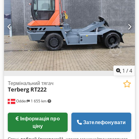
пневматичне Dcodpfxsyuh D Ee Ah Hok Розмір колеса –
ведуче колесо: 315/60-22.5 Розмір колеса – кермове
колесо: 315/60-22.5
1
/
4
Термінальний тягач
Terberg
RT222
Odder
1 655 km
Інформація про
Зателефонувати
ціну
Стан:
добрий (вживаний)
, номер машини/транспортного