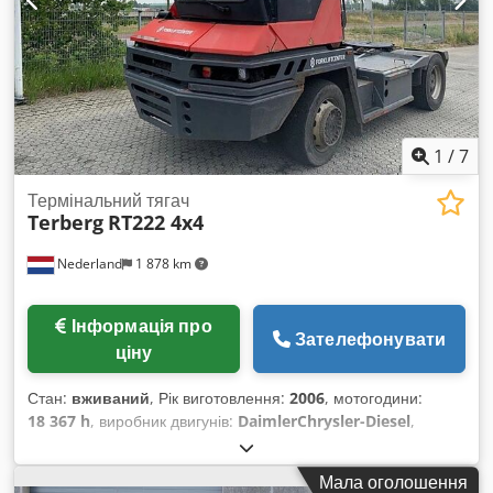
1
/
7
Термінальний тягач
Terberg
RT222 4x4
Nederland
1 878 km
Інформація про
Зателефонувати
ціну
Стан:
вживаний
, Рік виготовлення:
2006
, мотогодини:
18 367 h
, виробник двигунів:
DaimlerChrysler-Diesel
,
Вантажопідйомність: 25 000 кг Dcodpfx Ahjznw Ixj Hok
Зверніться до відділу продажу для отримання додаткової
Мала оголошення
інформації.