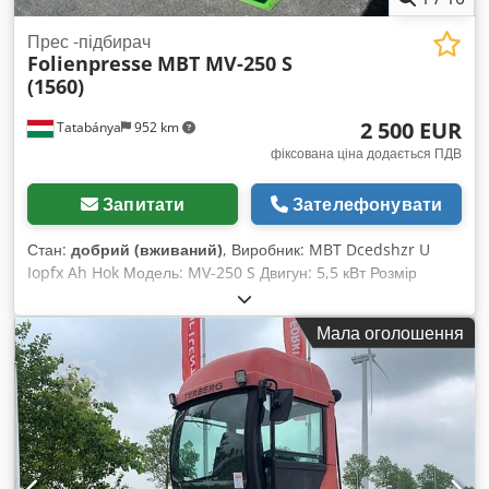
Прес -підбирач
Folienpresse
MBT MV-250 S
(1560)
2 500 EUR
Tatabánya
952 km
фіксована ціна додається ПДВ
Запитати
Зателефонувати
Стан:
добрий (вживаний)
, Виробник: MBT Dcedshzr U
Iopfx Ah Hok Модель: MV-250 S Двигун: 5,5 кВт Розмір
бункера: 780 x 600 мм Розмір корпусу: 3500 x 1000 x 2200
мм
Мала оголошення