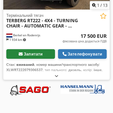
1
/
13
Термінальний тягач
TERBERG
RT222 - 4X4 - TURNING
CHAIR - AUTOMATIC GEAR - ...
17 500 EUR
Berkel en Rodenrijs
1 934 km
фіксована ціна додається ПДВ
Запитати
Зателефонувати
Стан:
вживаний
, номер машини/транспортного засобу:
XLWRT222079306537
, тип пального:
дизель
, колір:
інше
,
тип передачі:
автоматичний
, Рік виготовлення:
2007
,
мотогодини:
21 826 h
, Рік виробництва: травень 2007 Вісь 1:
ліва 18 мм, права 18 мм Dcedpfx Ahoy T H Are Hek Вісь 2:
ліва 6-6 мм, права 6-6 мм Вісь 3: ліва мм, права мм