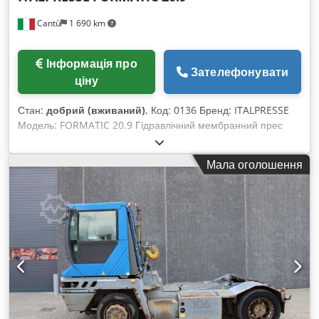
Cantù
1 690 km
Інформація про
Зателефонувати
ціну
Стан:
добрий (вживаний)
, Код: 0136 Бренд: ITALPRESSE
Модель: FORMATIC 20.9 Гідравлічний мембранний прес
Двостороннє ламінування шпоном плит, профільованих або
фігурних з одного боку та плоских з іншого, для
Мала оголошення
виготовлення фільонок дверей для меблів, фасадів шухляд,
стільниць, кухонних поверхонь тощо. 3D-ламінування
пластиковими плівками (ПВХ, PPE, ABS, трансферна плівка)
плит, що мають профілювання або фігурну форму з одного
боку, для виробництва: фасадів меблів, шухляд, стільниць,
столів, кухонних поверхонь, елементів торговельного
обладнання, міжкімнатних дверей тощо. Розмір плити, мм:
2000 x 900 Просвіт (daylight), мм: 325 Dcedpfx Aspbvqveh
Hok Хід циліндра, мм: 325 Нагрівальний електрокотел, кВт:
27 Тиск: 300 т Кількість тягових циліндрів: 3 Потужність