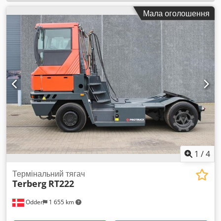
Мала оголошення
1
/
4
Термінальний тягач
Terberg
RT222
Odder
1 655 km