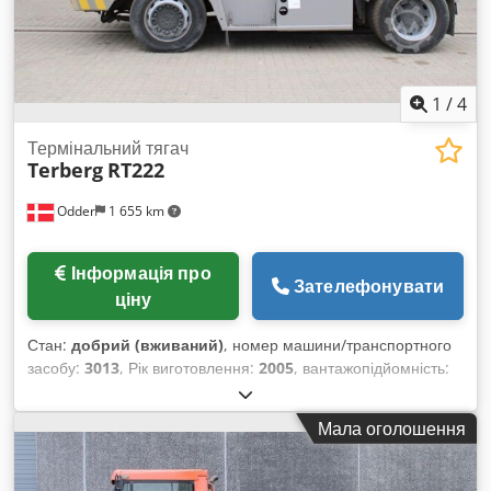
1
/
4
Термінальний тягач
Terberg
RT222
Odder
1 655 km
Інформація про
Зателефонувати
ціну
Стан:
добрий (вживаний)
, номер машини/транспортного
засобу:
3013
, Рік виготовлення:
2005
, вантажопідйомність:
41 000 кг
, загальна довжина:
5 530 мм
, загальна ширина:
2 520 мм
, додаткові характеристики обладнання:
Dual
Мала оголошення
tread, Front mud guards, Rear mud guards
, Обладнання:
освітлення
, Terberg RT222 від Uniktruck Тип колеса –
ведуче колесо: пневматичне Тип колеса – кермове колесо: