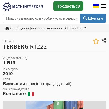
Продається
Шукати
/ ... / Ідентифікатор оголошення: A18677186
тягач
TERBERG
RT222
VB додається ПДВ
1 EUR
Рік випуску
2010
Стан
Вживаний
(повністю працездатний)
Місцезнаходження
Romanore