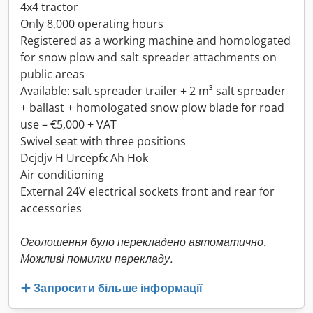
4x4 tractor
Only 8,000 operating hours
Registered as a working machine and homologated
for snow plow and salt spreader attachments on
public areas
Available: salt spreader trailer + 2 m³ salt spreader
+ ballast + homologated snow plow blade for road
use – €5,000 + VAT
Swivel seat with three positions
Dcjdjv H Urcepfx Ah Hok
Air conditioning
External 24V electrical sockets front and rear for
accessories
Оголошення було перекладено автоматично.
Можливі помилки перекладу.
Запросити більше інформації