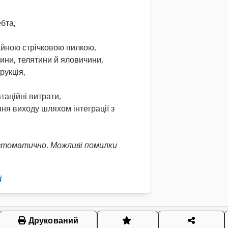
ебта,
чайною стрічковою пилкою,
нини, телятини й яловичини,
рукція,
таційні витрати,
ня виходу шляхом інтеграції з
втоматично. Можливі помилки
ї
Друкований