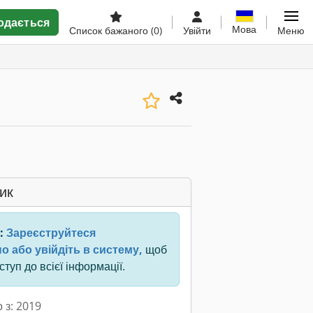
одається
Мова
Список бажаного
(0)
Увійти
Меню
ик
:
Зареєструйтеся
о або увійдіть в систему,
щоб
туп до всієї інформації.
 з: 2019