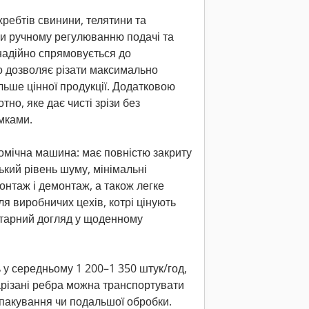
ребтів свинини, телятини та
ки ручному регулюванню подачі та
надійно спрямовується до
що дозволяє різати максимально
ільше цінної продукції. Додатковою
но, яке дає чисті зрізи без
мками.
мічна машина: має повністю закриту
ький рівень шуму, мінімальні
онтаж і демонтаж, а також легке
я виробничих цехів, котрі цінують
ітарний догляд у щоденному
у середньому 1 200–1 350 штук/год,
арізані ребра можна транспортувати
пакування чи подальшої обробки.