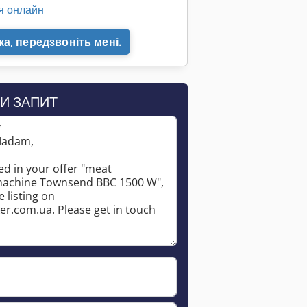
я онлайн
а, передзвоніть мені.
И ЗАПИТ
*