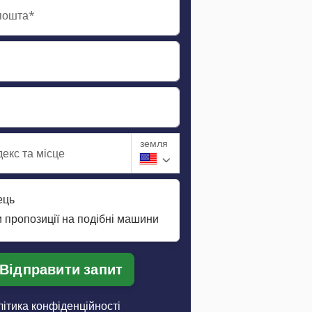
пошта*
земля
екс та місце
ець
 пропозиції на подібні машини
Відправити запит
ітика конфіденційності