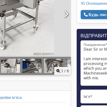
95 Оголошенн
Будь ласк
ВІДПРАВИТ
Повідомлення
1
/
8
Ім'я*
робки м'яса