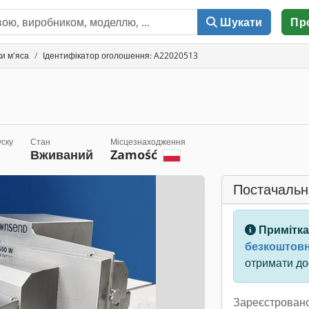
Шукати
Пр
и м'яса
Ідентифікатор оголошення: A22020513
уску
Стан
Місцезнаходження
Вживаний
Zamość
Постачальн
Примітка
безкоштовн
отримати дос
Зареєстровано