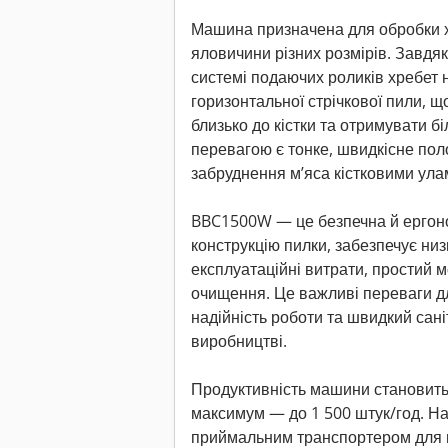
Машина призначена для обробки х
яловичини різних розмірів. Завдя
системі подаючих роликів хребет 
горизонтальної стрічкової пили, 
близько до кістки та отримувати б
перевагою є тонке, швидкісне полот
забруднення м’яса кістковими ула
BBC1500W — це безпечна й ергоно
конструкцію пилки, забезпечує низ
експлуатаційні витрати, простий м
очищення. Це важливі переваги дл
надійність роботи та швидкий сан
виробництві.
Продуктивність машини становить 
максимум — до 1 500 штук/год. Н
приймальним транспортером для 