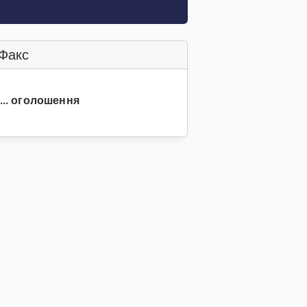
Факс
0... оголошення