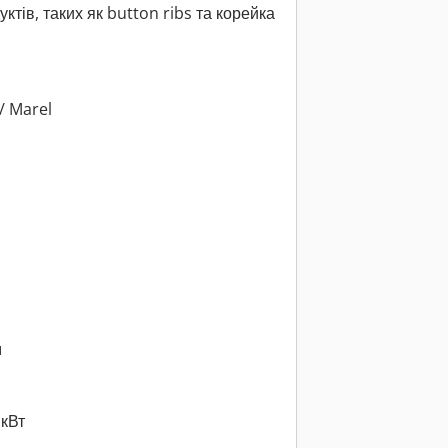
тів, таких як button ribs та корейка
/ Marel
м
 кВт