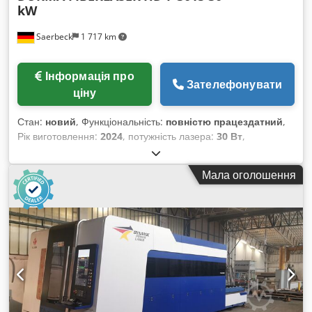
kW
Saerbeck
1 717 km
Інформація про
Зателефонувати
ціну
Стан:
новий
, Функціональність:
повністю працездатний
,
Рік виготовлення:
2024
, потужність лазера:
30 Вт
,
максимальна товщина сталевого листа:
80 мм
,
максимальна товщина алюмінієвого листа:
50 мм
,
Мала оголошення
Волоконно-лазерний різальний комплекс Durma HD-F 3015
потужністю 30 кВт, представлений компанією Durma
Maschinen GmbH, є висококласною машиною для
лазерного різання металу, розробленою для максимальної
точності й ефективності обробки. Як виробник з
представництвами у Мюнстері та Штауфенберзі, компанія
Durma Maschinen GmbH гарантує якість, надійність і
відмінний сервіс для клієнтів. Особливості: 30 кВт / 80 мм
звичайна сталь, 50 мм нержавіюча сталь Автоматичне
центрування сопла Автоматична станція зміни сопел на 26