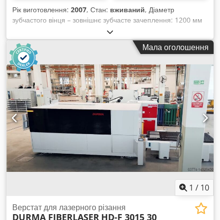
Рік виготовлення:
2007
, Стан:
вживаний
, Діаметр
зубчастого вінця – зовнішнє зубчасте зачеплення: 1200 мм
Діаметр зубчастого вінця – внутрішнє зубчасте зачеплення:
1200 мм Максимальна ширина зубчастого вінця: 260 мм
Мала оголошення
Система керування: Liebherr PC-NC Максимальний діаметр
оброблюваної деталі: 1500 мм Діаметр стола: 900 мм
Діаметр отвору в столі: 320 мм Максимальне навантаження
на стіл: 95 кН Потужність приводу: 30 кВт Помпа для
охолоджувача: 120 л/хв Dcjdpfow Rf S Eex Adhek Відстань
між ходовим шпинделем і столом деталі: 0–820 мм Діаметр
ходового шпинделя: 125 мм Кріплення інструменту: SK 45
DIN Вага верстата: приблизно 26 т Габарити (Д x Ш x В):
приблизно 8,073 x 6,183 x 4,375 м Ходи: - Мін./макс.
довжина ходу: 0 мм / 270 мм - Регулювання довжини ходу:
270 мм - Кількість подвійних ходів: 10–270 DH/хв
Оснащення/додаткове обладнання: - Транспортер стружки
- Тримач фрези SK 45 DIN - Охолоджувач - Технічна
документація
1
/
10
Верстат для лазерного різання
DURMA FIBERLASER
HD-F 3015 30