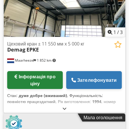
1
/
3
Цеховий кран ± 11 550 мм x 5 000 кг
Demag
EPKE
Maarheeze
1 852 km
Інформація про
Зателефонувати
ціну
Стан:
дуже добре (вживаний)
, Функціональність:
повністю працездатний
, Рік виготовлення:
1994
, номер
машини/транспортного засобу:
SN1744271
, Мостовий кран
± 11 550 мм x 5 000 кг Djdjv Ipvxspfx Adhsck
Мала оголошення