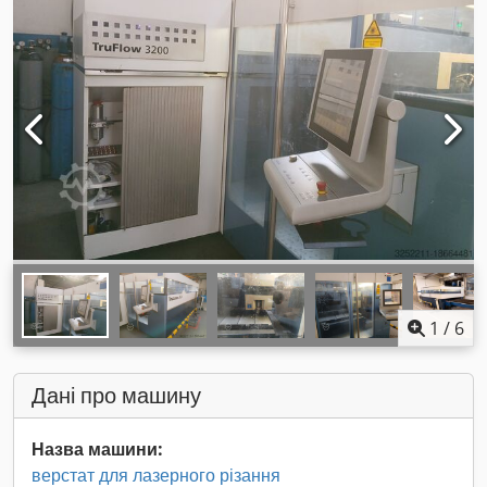
1
/
6
Дані про машину
Назва машини:
верстат для лазерного різання