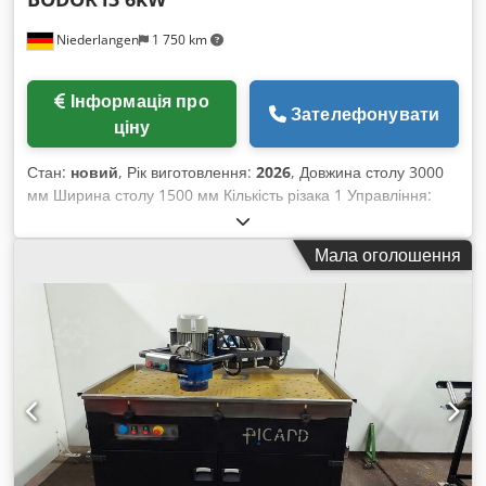
Пневматичне переміщення матриць • Ножний педаль •
Niederlangen
1 750 km
Дуже великий комплект інструментів відповідно до фото •
Система вимірювання кутів LCB (2 спереду, 2 ззаду) Вся
інформація без гарантій.
Інформація про
Зателефонувати
ціну
Стан:
новий
, Рік виготовлення:
2026
, Довжина столу 3000
мм Ширина столу 1500 мм Кількість різака 1 Управління:
ЧПУ Вага заготовки: 900 кг Швидкість позиціонування: 91 м/
хв Потрібна площа прибл. 5562 x 2270 x 2388 мм Лазерна
Мала оголошення
різальна установка з ручним змінним столом Конфігурація
1. Лазерний джерело BodorPower 6 кВт 2. Лазерна ріжуча
головка Bodor Genius з автофокусом 3. Система керування
Bodor Thinker 3.0 4. Стіл із з'єднанням паз-шип 5.
Серводвигун і драйвер Bodor 6. Клапан регулювання азоту
7. Технологія Bodor Lightning для швидкого пробивання 8.
Автоматичне розташування залишків матеріалу 9. Монітор
21,5 дюйма з сенсорним екраном Djdjwh Ulqepfx Adheck
10. Автоматичне регулювання тиску робочого газу 11.
Активна функція захисту від зіткнень 12. Інтелектуальний