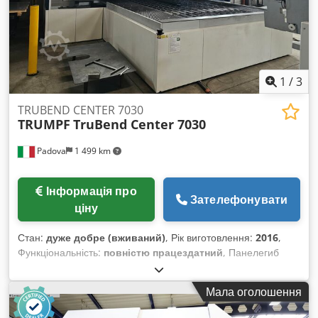
1
/
3
TRUBEND CENTER 7030
TRUMPF
TruBend Center 7030
Padova
1 499 km
Інформація про
Зателефонувати
ціну
Стан:
дуже добре (вживаний)
, Рік виготовлення:
2016
,
Функціональність:
повністю працездатний
, Панелегиб
Trumpf модель 7030, рік виготовлення 2016, встановлена у
травні 2017. Машина у повній комплектації з усіма опціями,
Мала оголошення
включаючи лазерну систему вимірювання кута згину ACB та
систему програмування Tec Zone. Доступна негайно.