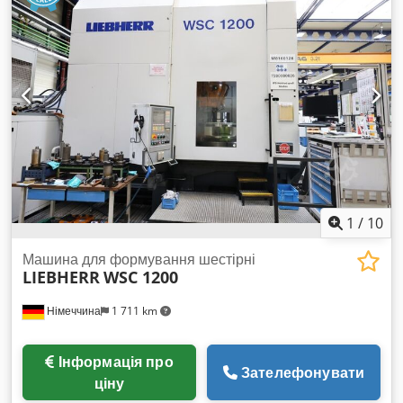
Dcodpfx Ajyw Uggjdhek
1
/
10
Машина для формування шестірні
LIEBHERR
WSC 1200
Німеччина
1 711 km
Інформація про
Зателефонувати
ціну