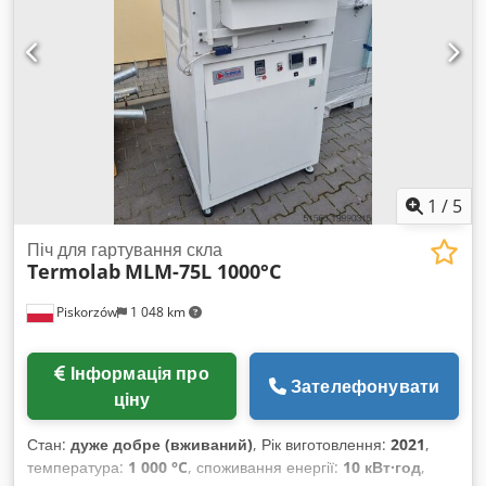
1
/
5
Піч для гартування скла
Termolab
MLM-75L 1000°C
Piskorzów
1 048 km
Інформація про
Зателефонувати
ціну
Стан:
дуже добре (вживаний)
, Рік виготовлення:
2021
,
температура:
1 000 °C
, споживання енергії:
10 кВт·год
,