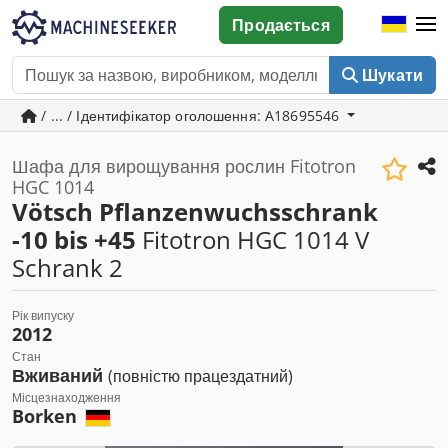
Продається
Шукати
/ ... / Ідентифікатор оголошення: A18695546
Шафа для вирощування рослин Fitotron
HGC 1014
Vötsch Pflanzenwuchsschrank
-10 bis +45
Fitotron HGC 1014 V
Schrank 2
Рік випуску
2012
Стан
Вживаний
(повністю працездатний)
Місцезнаходження
Borken