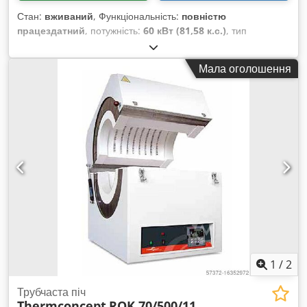
Стан:
вживаний
, Функціональність:
повністю
працездатний
, потужність:
60 кВт (81,58 к.с.)
, тип
пального:
електричний
, експлуатаційна маса:
500 кг
,
максимальна вага навантаження:
500 кг
, Рік виготовлення:
Мала оголошення
2020
, мотогодини:
400 h
, номер машини/транспортного
засобу:
2020-2704-0001
, Піч для плазмового азотування з
вакуумним керуванням Cedpfx Ajxz Diveatsha
1
/
2
Трубчаста піч
Thermconcept
ROK 70/500/11