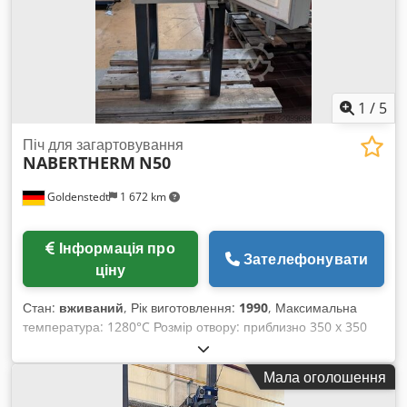
1
/
5
Піч для загартовування
NABERTHERM
N50
Goldenstedt
1 672 km
Інформація про
Зателефонувати
ціну
Стан:
вживаний
, Рік виготовлення:
1990
, Максимальна
температура: 1280°C Розмір отвору: приблизно 350 x 350
мм Глибина камери: близько 400 мм Потужність нагріву: 3,3
кВт Загальні розміри: 830 x 700 x 600 мм Вага машини:
Мала оголошення
близько 120 кг Chjdpozcq Dkjfx Aatja Управління: "Program
Controller S8" У цій печі випалювалась виключно кераміка.