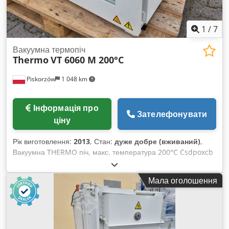
1
/
7
Вакуумна термопіч
Thermo
VT 6060 M 200°C
Piskorzów
1 048 km
Інформація про
Зателефонувати
ціну
Рік виготовлення:
2013
, Стан:
дуже добре (вживаний)
,
Вакуумна THERMO піч, макс. температура 200°C Csdpoxcb
H Ujfx Aateha
Мала оголошення