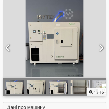
1
/
15
Дані про машину