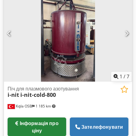
Піч має дуже низьке споживання електроенергії. Підставка у
вартість не входить.
1
/
7
Піч для плазмового азотування
i-nit
i-nit-cold-800
Kışla OSB
1 185 km
Інформація про
Зателефонувати
ціну