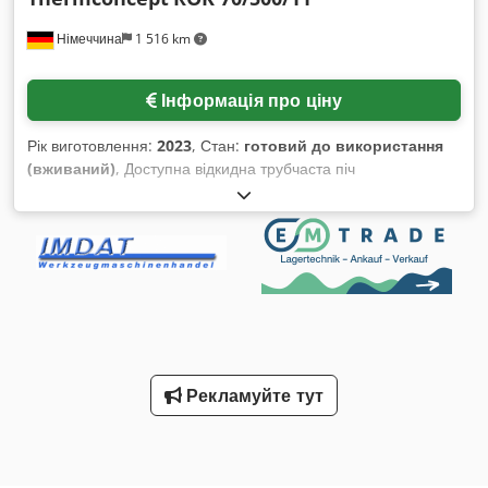
Німеччина
1 516 km
Інформація про ціну
Рік виготовлення:
2023
, Стан:
готовий до використання
(вживаний)
, Доступна відкидна трубчаста піч
Thermconcept. Максимальна температура: 1100°C,
довжина зони нагріву: 500 мм, постійна зона: 160 мм,
рекомендований діаметр/довжина труби: 70 мм/750 мм,
потужність: 3 кВт, габарити (Д/Ш/В): 650 мм/500 мм/510 мм.
Документація наявна. Cjdpfx Aastxb Apsteha
Рекламуйте тут