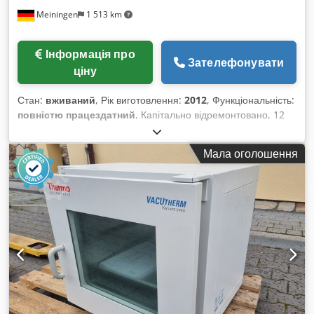
Meiningen
1 513 km
Інформація про
Зателефонувати
ціну
Стан:
вживаний
, Рік виготовлення:
2012
, Функціональність:
повністю працездатний
, Капітально відремонтовано, 12
місяців гарантії -Апарат на підставці -Макс. температура:
1300 °C -Об’єм печі: 120 літрів -Камера печі: 500 x 500 x 500
Мала оголошення
мм (Ш x Г x В) -Шафа керування окремо -Eurotherm 3504
-Паралельно-орні двері для відкривання у гарячому стані
-Щілина в комірі печі знизу справа (для дооснащення
подачею газу CO2 і N2 у газовому боксі, не входить у
комплект!) -Потужність: 15 кВт -Підключення: 400V 3/N/PE
50 Hz Codpfxeyn Emqs Aateha -Власна вага: 410 кг
-Документація, декларація CE Піч, печі, промислова піч,
відпалювальна піч, піч для термообробки, камерна піч,