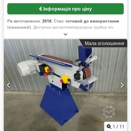
Інформація про ціну
Рік виготовлення:
2018
, Стан:
готовий до використання
(вживаний)
, Доступна високотемпературна трубна піч
Thermconcept. Макс. температура: 1700°C, довжина зони
нагріву: 200 мм, діаметр/довжина труби: 60 мм/600 мм,
Мала оголошення
потужність: 3,3 кВт, габарити (Д/Ш/В): 460 мм/530 мм/830
мм. Документація в наявності. Chjdpfx Aaetxb Avetja
1
/
11