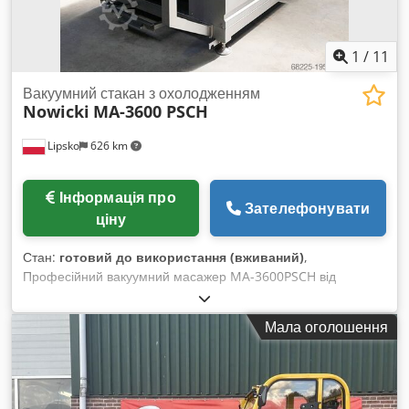
1
/
11
Вакуумний стакан з охолодженням
Nowicki
MA-3600 PSCH
Lipsko
626 km
Інформація про
Зателефонувати
ціну
Стан:
готовий до використання (вживаний)
,
Професійний вакуумний масажер MA-3600PSCH від
визнаної компанії Metalbud Nowicki — це обладнання,
розроблене для інтенсивної експлуатації в м’ясній
Мала оголошення
промисловості. Дана модель ідеально підходить для
масажування, маринування й засолювання м’яса, а також
для покращення структури й підвищення виходу готової
продукції. Застосування вакуумної технології забезпечує