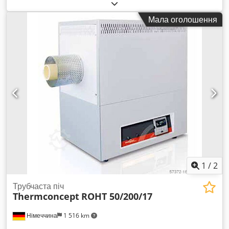
Лабораторна піч / Піч для гартування скла Chedjxcb Hnjpfx
Aatoa Максимальна температура: 1000°C
Мала оголошення
1
/
2
Трубчаста піч
Thermconcept
ROHT 50/200/17
Німеччина
1 516 km