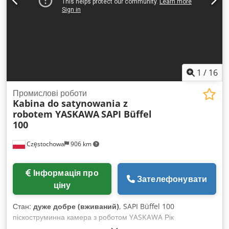
1
/
16
Промислові роботи
Kabina do satynowania z
robotem YASKAWA
SAPI Büffel
100
Częstochowa
906 km
Інформація про
Зателефонувати
ціну
Стан:
дуже добре (вживаний)
, SAPI Büffel 100
піскоструминна камера з роботом YASKAWA Рік
виробництва: 2020 Серійний номер: 20648 з промисловим