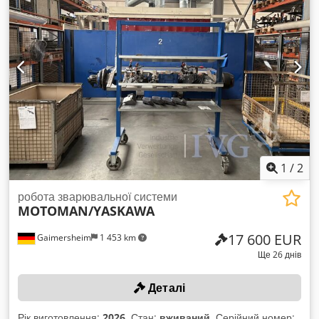
металева полиця, приблизно 100x100x150 см, 1 робочий
стіл, приблизно 100x100x100 см. Dedpfx Aozqzdcjbvokr
1
/
2
робота зварювальної системи
MOTOMAN/YASKAWA
17 600 EUR
Gaimersheim
1 453 km
Ще 26 днів
Деталі
Рік виготовлення:
2026
, Стан:
вживаний
, Серійний номер: