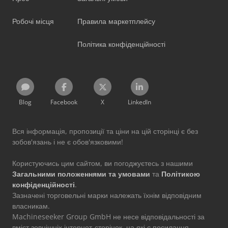
Робочі місця
Правила маркетплейсу
Політика конфіденційності
Blog
Facebook
X
LinkedIn
Вся інформація, пропозиції та ціни на цій сторінці є без
зобов'язань і не є обов'язковими!
Користуючись цим сайтом, ви погоджуєтесь з нашими
Загальними положеннями та умовами
та
Політикою
конфіденційності
.
Зазначені торговельні марки належать їхнім відповідним
власникам.
Machineseeker Group GmbH не несе відповідальності за
вміст зовнішніх інтернет-сторінок, на які є посилання.