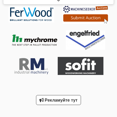
роботом YASKAWA YR-1-06VX-A00, серійний номер:
K18777-473-1 Dsdpfxjvyh Dls Abvjkr Управління: YASKAWA
Eras-1000-06VX8-E10 Осередок використовувався для
сатинування пластикових елементів.
Рекламуйте тут