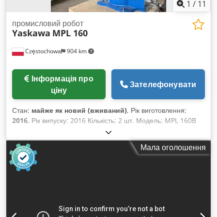
1
/
11
промисловий робот
Yaskawa
MPL 160
Częstochowa
904 km
Інформація про
Зателефонувати
ціну
Стан:
майже як новий (вживаний)
, Рік виготовлення:
2016
, Рік випуску: 2016 Кількість: 2 шт. Модель: MPL 160B
Тип: YR-MPL 0160D Виробник: Yaskawa Motoman Кількість
осей: 4 Вантажопідйомність: 160 кг Радіус дії: 3159 мм
Мала оголошення
Dkedpfx Asywyv Tobvor Управління: DX200 (2017)
Операторська панель: JZRCR-YPP21 Колір: синій
Комплектація: контролер, операторська панель, кабелі.