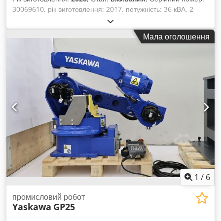
30069610, рік виготовлення: 2017, потужність: 36 кВА, 2
зварювальні роботи YASKAWA, кожен з блоком керування
DX200, серійний номер: 17170585, рік виготовлення: 2017,
Мала оголошення
серійний номер: 202289, рік виготовлення: 2020,
зварювальна головка MIG/MAG, автоматична подача дроту,
змінна платформа з поворотним пристроєм, завіса з
пластиковою вставкою, решітчастий захисний кожух,
система світлових бар’єрів SICK, централізована система
керування SIEMENS SIMATIC HMI, сенсорна панель,
система контролю зварювання SKS Q80. Dedpfxszqzdpe
Abvekr
1
/
6
промисловий робот
Yaskawa
GP25