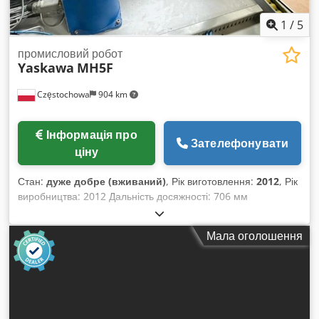
1
/
5
промисловий робот
Yaskawa
MH5F
Częstochowa
904 km
Інформація про
Зателефонувати
ціну
Стан:
дуже добре (вживаний)
, Рік виготовлення:
2012
, Рік
виробництва: 2012 Дальність досяжності: 706 мм
Dkodpfxoyu Icns Abvsr Вантажопідйомність: 5 кг
Мала оголошення