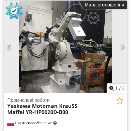
кПа Живлення: AC 400V, 3-фазне, 50/60 Гц Dkedpew E H
Мала оголошення
Irjfx Abvjr Управління: DX200
1
/
3
Промислові роботи
Yaskawa Motoman KrauSS
Maffei
YR-HP0020D-B00
Częstochowa
906 km