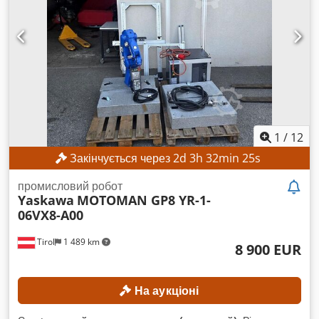
1
/
12
Закінчується через
2
d
3
h
32
min
24
s
промисловий робот
Yaskawa
MOTOMAN GP8 YR-1-
06VX8-A00
Tirol
1 489 km
8 900 EUR
На аукціоні