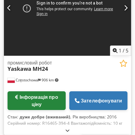
1
/
5
промисловий робот
Yaskawa
MH24
Częstochowa
906 km
Інформація про
Зателефонувати
ціну
Стан:
дуже добре (вживаний)
, Рік виробництва: 2016
Серійний номер: R16465-394-4 Вантажопідйомність: 10 кг
Маса робота: 280 кг Максимальний пневматичний тиск: 490