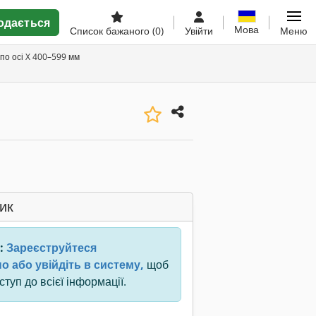
одається
Мова
Список бажаного
(0)
Увійти
Меню
 по осі X 400–599 мм
ик
:
Зареєструйтеся
о або увійдіть в систему,
щоб
туп до всієї інформації.