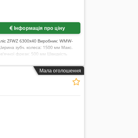
Інформація про ціну
 коліс ZFWZ 6300x40 Виробник: WMW-
Ширина зубч. колеса: 1500 мм Макс.
рв'ячної фрези: 500 мм Швидкість
вка для зубонарізання, тангенціальна
Мала оголошення