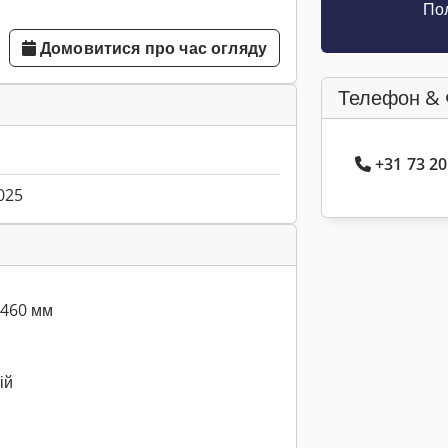
Пол
Домовитися про час огляду
Телефон & 
+31 73 2
025
x460 мм
ій