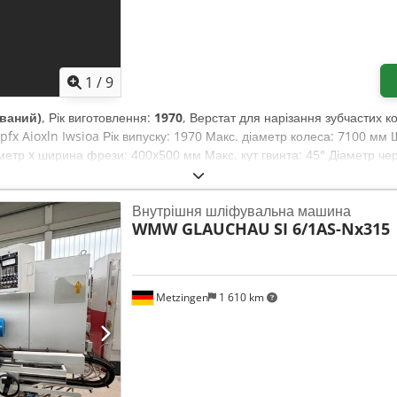
1
/
9
ваний)
, Рік виготовлення:
1970
, Верстат для нарізання зубчастих
 Aioxln Iwsioa Рік випуску: 1970 Макс. діаметр колеса: 7100 мм 
метр x ширина фрези: 400x500 мм Макс. кут гвинта: 45° Діаметр че
потужність: 47 кВт Вага станка: 160 т Обладнання: стандартна голо
ерування, змінні шестерні, упори. Відео доступне.
Внутрішня шліфувальна машина
WMW GLAUCHAU
SI 6/1AS-Nx315
Metzingen
1 610 km