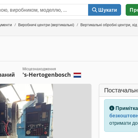
Шукати
Пр
рументи
Виробничі центри (вертикальні)
Вертикальні обробні центри, хід
Місцезнаходження
ваний
's-Hertogenbosch
Постачальн
Примітка
безкоштовн
отримати дос