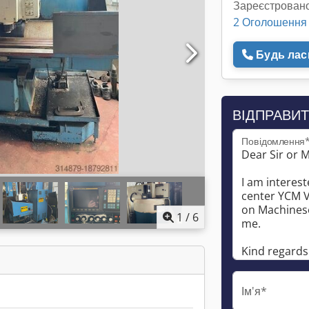
Зареєстровано
2 Оголошення
Будь ласк
ВІДПРАВИТ
Повідомлення
1
/
6
Ім'я*