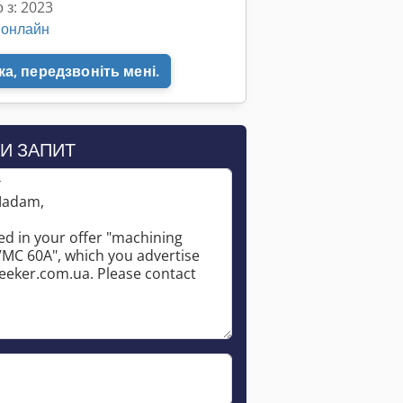
 з: 2023
 онлайн
а, передзвоніть мені.
И ЗАПИТ
*