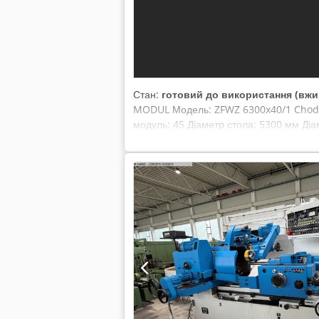
Стан:
готовий до використання (вжи
MODUL Модель: ZFWZ 6300x40/1 Chodpfx
модуль: 45 Діаметр стола: 5300 мм Діа
обертання фрези: 9–63 об/хв Загальна 
головка, головка для внутрішнього фрез