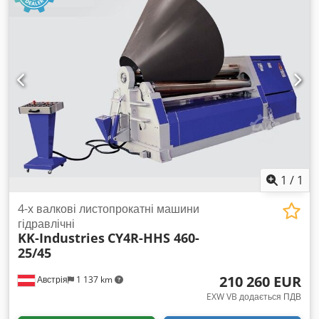
верхнього вала: Ø445 мм Діаметр нижнього вала: Ø330 мм
Рік випуску: 1972
1
/
1
4-х валкові листопрокатні машини
гідравлічні
KK-Industries
CY4R-HHS 460-
25/45
210 260 EUR
Австрія
1 137 km
EXW VB додається ПДВ