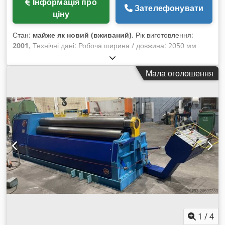
Інформація про
Зателефонувати
ціну
Стан:
майже як новий (вживаний)
, Рік виготовлення:
2001
, Технічні дані: Робоча ширина / довжина: 2050 мм
макс. потужність згинання (чорна сталь St40): 4,0 мм макс.
підгін/згинання (чорна сталь St40): 2,0 мм CNC-управління:
Мала оголошення
MG Діаметр верхнього валу: 140 мм Діаметр бокових нижніх
валів: 105 мм Dkjdpfoza D U Djx Aa Djr Діаметр середнього
нижнього валу: 130 мм Пристрій для згинання конусів
Робоча висота: 800 мм Мобільний пульт керування
Гідравлічні відкидні опори Маркування CE Потужність
двигуна: 3 кВт Габаритні розміри (Д x Ш x В): прибл. 3400 x
1200 x 1200 мм Власна вага: прибл. 2,5 т Стан: Дуже гарний
стан, дуже мало використовувалася Продавець не несе
відповідальності за помилки при написанні або передачі
даних. Машина відповідає віку за зовнішнім виглядом,
технічним станом і ступенем зносу; вживані машини
продаються без будь-якої гарантії.
1
/
4