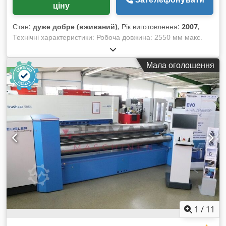
ціну
Стан:
дуже добре (вживаний)
, Рік виготовлення:
2007
,
Технічні характеристики: Робоча довжина: 2550 мм макс.
згинальна сила при малому діаметрі: 12,0 мм згинальна
сила при діаметрі від 900 мм: 18 мм кут згину: 10 / 12,0 мм
Мала оголошення
Dodpfxoztckis Aa Dekr діаметр валів: 310 мм гідравлічний
складаний підшипник потужність приводу: 11 кВт бічна
допоміжна приставка для згинання пристрій для утримання
листового металу цифровий дисплей габаритні розміри
(довжина x ширина x висота): прибл. 4200 x 1500 x 1650 мм
вага: прибл. 10 тонн Стан: загалом дуже хороший стан,
використовувався небагато Продавець не несе
відповідальності за друкарські або помилки передачі даних.
Зовнішній вигляд, технічний стан та знос машини
відповідають її віку; вживані машини продаються без будь-
яких гарантій.
1
/
11