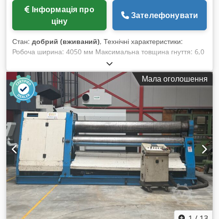
Інформація про
Зателефонувати
ціну
Стан:
добрий (вживаний)
, Технічні характеристики:
Робоча ширина: 4050 мм Максимальна товщина гнуття: 6,0
мм Максимальна товщина попереднього гнуття: 4,0 мм
Діаметр верхнього валу: 210 мм Діаметр бокових нижніх
Мала оголошення
валів: 210 мм Діаметр центрального нижнього валу: 210 мм
Конусне гнуття досягається шляхом нахилу обох бокових
валів Гідравлічні відкидні підшипникові опори Dkjdpfx
Aaowkaalj Djr Поворотна панель керування з цифровим
дисплеєм Габарити (Довжина х Ширина х Висота): близько
6900 x 2300 x 1800 мм Власна вага: близько 14 тонн
Продавець не несе відповідальності за помилки в написанні
або передачі даних. Стан машини з врахуванням віку:
зовнішній вигляд, технічний стан та знос відповідають віку;
вживані машини продаються без жодних гарантій.
1
/
13