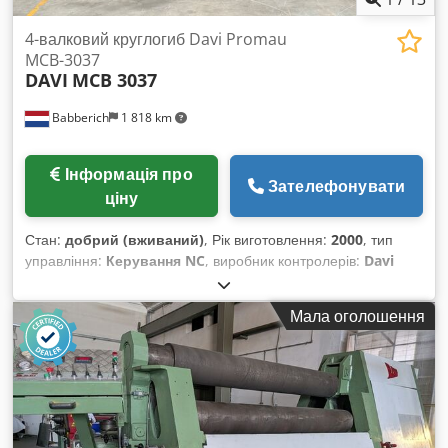
4-валковий круглогиб Davi Promau
MCB-3037
DAVI
MCB 3037
Babberich
1 818 km
Інформація про
Зателефонувати
ціну
Стан:
добрий (вживаний)
, Рік виготовлення:
2000
, тип
управління:
Керування NC
, виробник контролерів:
Davi
Smart
, кількість валків:
4
, діаметр нижнього ролика:
340 мм
,
діаметр верхнього вала:
370 мм
, діаметр бічного валика:
Мала оголошення
320 мм
, довжина вала:
3 100 мм
, максимальна товщина
листа:
25 мм
, загальна вага:
18 500 кг
, загальна довжина:
5 900 мм
, загальна ширина:
2 200 мм
, загальна висота:
2 300 мм
, потужність:
30 кВт (40,79 к.с.)
, Обладнання:
конічний пристрій для згинання
, 4-валковий
круглопрофільний згинальний верстат Davi Promau - MCB-