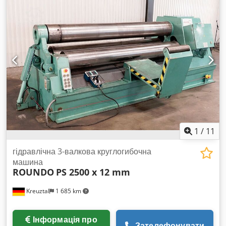
400 мм
, довжина вала:
3 000 мм
, максимальна товщина
листа:
15 мм
, Продається вживана вальцювальна машина
HAEUSLER KRMA 3000 x 15. Виробник: CHR. HAEUSLER AG,
Швейцарія. Робоча ширина 3000 мм, номінальна товщина
15 мм, 380 В. Серійний номер 971W01002. На табличці
вказано рік 1963, а також ревізія/маркування CE — 2003.
Машина призначена для вальцювання та гнуття листової
сталі. Продається в наявному стані, огляд на місці
рекомендується. Машина також обладнана для гнуття
профілів. Dodszil Hfepfx Aa Dskr
1
/
11
гідравлічна 3-валкова круглогибочна
машина
ROUNDO
PS 2500 x 12 mm
Kreuztal
1 685 km
Інформація про
Зателефонувати