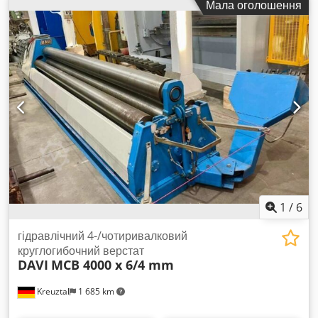
Мала оголошення
бічних валків: 240 мм Конусний пристрій для гнуття шляхом
нахилу обох бічних валків Пересувний пульт керування з
цифровим дисплеєм Потужність двигуна: 11 кВт
Маркування CE Розміри (Д x Ш x В): приблизно 5800 x 2300
x 1900 мм Вага: приблизно 11 т Додаткове оснащення:
Пристрій для допомоги при гнутті зверху Dkodpox Ii Hvsfx
Aa Dor Продавець не несе відповідальності за друкарські
або передавальні помилки. Стан машини по зовнішньому
вигляду, технічному стану та ступеню зносу відповідає її
віку; б/у машини продаються без будь-яких гарантій.
1
/
6
гідравлічний 4-/чотиривалковий
круглогибочний верстат
DAVI
MCB 4000 x 6/4 mm
Kreuztal
1 685 km