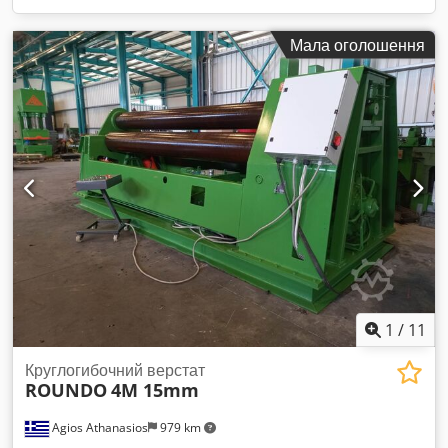
Мала оголошення
1
/
11
Круглогибочний верстат
ROUNDO
4M 15mm
Agios Athanasios
979 km