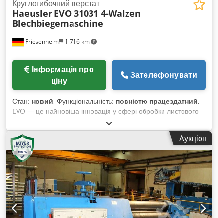
Круглогибочний верстат
Haeusler
EVO 31031 4-Walzen
Blechbiegemaschine
Friesenheim
1 716 km
Інформація про
Зателефонувати
ціну
Стан:
новий
, Функціональність:
повністю працездатний
,
EVO — це найновіша інновація у сфері обробки листового
металу. Вона оснащена численними інноваційними та
запатентованими функціями, які підвищують вашу
Аукціон
виробничу потужність і продуктивність, водночас
забезпечуючи найнижчі загальні експлуатаційні витрати.
Якісні компоненти, використані в цій машині, а також
найновіша версія керування BENDtronic®, яка
встановлюється на всі машини EVO як стандартна опція, є
особливими перевагами цієї серії. Доступно зі складу:
HAEUSLER EVO 31031 чотиривалкова вальцювальна
машина для згинання листового металу / листозгинальна