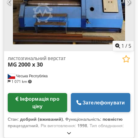
1
/
5
листозгинальний верстат
MG
2000 x 30
Чеська Республіка
1 071 km
Інформація про
Зателефонувати
ціну
Стан:
добрий (вживаний)
, Функціональність:
повністю
працездатний
, Рік виготовлення:
1998
, Тип обладнання:
гідравлічний чотиривальцовий листозгинальний верстат