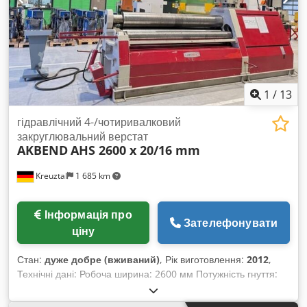
або передачі даних. Стан машини відповідає її віку за
зовнішнім виглядом, технікою та ступенем зносу; вживані
машини продаються без будь-яких гарантій.
1
/
13
гідравлічний 4-/чотиривалковий
закруглювальний верстат
AKBEND
AHS 2600 x 20/16 mm
Kreuztal
1 685 km
Інформація про
Зателефонувати
ціну
Стан:
дуже добре (вживаний)
, Рік виготовлення:
2012
,
Технічні дані: Робоча ширина: 2600 мм Потужність гнуття:
20,0 мм Попереднє гнуття: 16,0 мм Діаметр верхнього
валка: 330 мм Діаметр середнього валка: 300 мм Діаметр