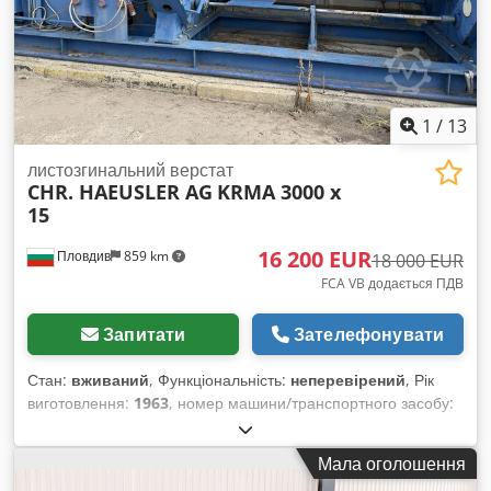
Dkedpfx Aaod Ab Rho Djr Маємо багато референцій!
1
/
13
листозгинальний верстат
CHR. HAEUSLER AG
KRMA 3000 x
15
16 200 EUR
Пловдив
859 km
18 000 EUR
FCA VB додається ПДВ
Запитати
Зателефонувати
Стан:
вживаний
, Функціональність:
неперевірений
, Рік
виготовлення:
1963
, номер машини/транспортного засобу:
971W01002
, тип управління:
ручний
, ступінь автоматизації:
ручний
, тип приводу:
електричний
, кількість валків:
3
,
Мала оголошення
діаметр верхнього вала:
400 мм
, діаметр бічного валика: