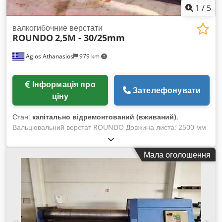
1
/
5
валкогибочние верстати
ROUNDO
2,5M - 30/25mm
Agios Athanasios
979 km
Інформація про
Зателефонувати
ціну
Стан:
капітально відремонтований (вживаний)
,
Вальцювальний верстат ROUNDO Довжина листа: 2500 мм
Товщина листа: 30/25 мм 3 вальці Вага: 19 000 кг Dkjdehx
N Ukepfx Aa Djr
Мала оголошення