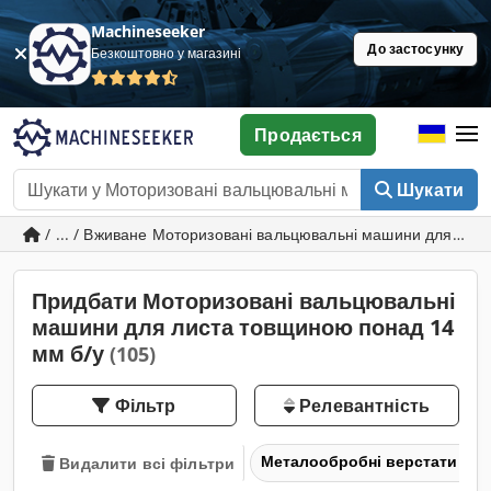
Machineseeker
До застосунку
Безкоштовно у магазині
Продається
Шукати
/ ... / Вживане Моторизовані вальцювальні машини для ли
Придбати Моторизовані вальцювальні
машини для листа товщиною понад 14
мм б/у
(105)
Фільтр
Релевантність
Металообробні верстати і в
Видалити всі фільтри