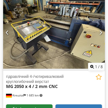
загальна вага:
14 200 кг
, робоча довжина:
2 000 мм
,
ТЕХНІЧНІ ХАРАКТЕРИСТИКИ Довжина згину: 2000 мм
Максимальна товщина листа: 20 мм Продуктивність
згинання: 15/11 мм Діаметр нижнього валка: 280 мм Dedjzi
D Saspfx Aa Dekr Діаметр верхнього валка: 300 мм
ТЕХНІЧНІ ХАРАКТЕРИСТИКИ ОБЛАДНАННЯ Потужність
головного приводу: 16,2 кВт Потужність приводу верхнього
валка: 4,8 кВт Потужність приводу нижнього валка: 3,7 кВт
Вага: 14 200 кг
1
/
8
гідравлічний 4-/чотиривалковий
круглогибочний верстат
MG
2050 x 4 / 2 mm CNC
Kreuztal
1 685 km