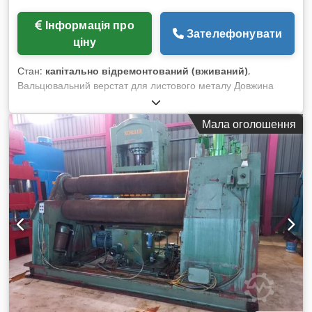
Інформація про
Зателефонувати
ціну
Стан:
капітально відремонтований (вживаний)
,
Вальцювальний верстат для листового металу Довжина
листа: 4000 мм Dsdehxyilepfx Aa Djkr Товщина листа: 15
мм 3 вальці Попереднє згинання Вага: 23 000 кг Верстат у
Мала оголошення
відмінному стані, як новий Нова електрична панель, нова
електрошкаф, нові кабелі, нові ущільнення, відновлені
двигун і насос