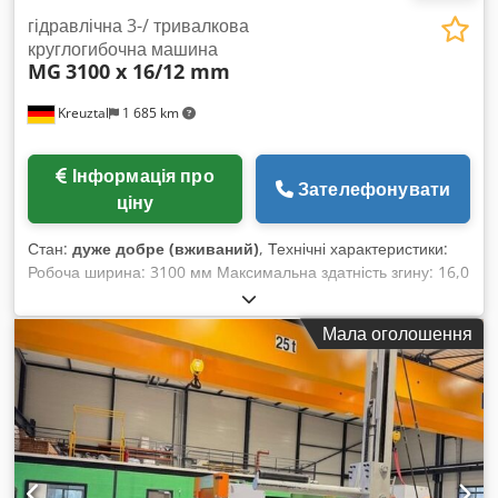
гідравлічна 3-/ тривалкова
круглогибочна машина
MG
3100 x 16/12 mm
Kreuztal
1 685 km
Інформація про
Зателефонувати
ціну
Стан:
дуже добре (вживаний)
, Технічні характеристики:
Робоча ширина: 3100 мм Максимальна здатність згину: 16,0
мм Максимальний вигин: 12,0 мм Діаметр верхнього вала:
300 мм Діаметр бічних валів: 270 мм Усі три вали
Мала оголошення
приводяться в рух Загартовані вали Dkedpfjxyvx Tox Aa Djr
Конусне пристосування для згинання шляхом нахилу бічних
валів Поворотна панель керування з цифровим дисплеєм
Гідравлічні підшипники з відкидною кришкою Потужність
двигуна: 7,5 кВт Габарити (Довжина x Ширина x Висота):
приблизно 5800 x 1700 x 1500 мм Вага: приблизно 8,5 тонн
Продавець не несе відповідальності за помилки у написанні