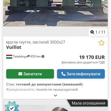
1
/
11
кругле гнуття, листогиб 3000x27
Vuillot
19 170 EUR
Tatabánya
955 km
фіксована ціна додається ПДВ
Запитати
Зателефонувати
Стан:
готовий до використання (вживаний)
,
Функціональність:
повністю працездатний
,
Вальцювальний верстат для листового металу, довжина
згину 3000 мм, H. Vuillot 3000 мм, вживана машина
Мала оголошення
Dodswcqpnopfx Aa Dokr Виробник: H. Vuillot
Максимальний розмір листа: 3000 x 27 мм Діаметр