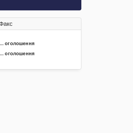
Факс
3... оголошення
... оголошення