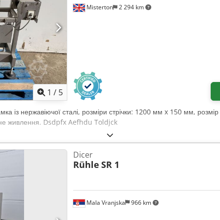
 • Виробник: Process Agro • Об’єм: 400 літрів • Рік виготовлення: 2
Misterton
2 294 km
1
/
5
амка із нержавіючої сталі, розміри стрічки: 1200 мм x 150 мм, розмі
зне живлення. Dsdpfx Aefhdu Toldjck
Dicer
Rühle
SR 1
Mala Vranjska
966 km