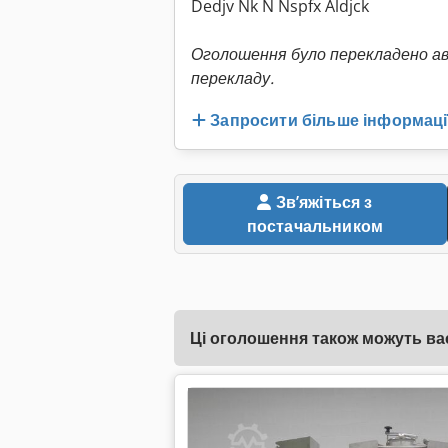
Dedjv Nk N Nspfx Aldjck
Оголошення було перекладено а
перекладу.
Запросити більше інформаці
Звʼяжіться з
постачальником
Ці оголошення також можуть вас