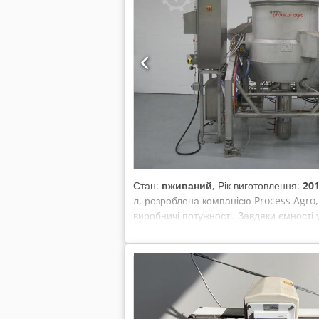
Стан:
вживаний
, Рік виготовлення:
20
л, розроблена компанією Process Agro,
виробничі потужності. Завдяки ємності 
Застосування пари забезпечує рівномірн
приготування страв, що потребують точ
навіть у умовах інтенсивного виробницт
економічність, що робить його вигідним 
виробничі лінії дозволяє підвищити про
харчових підприємств, які цінують ефект