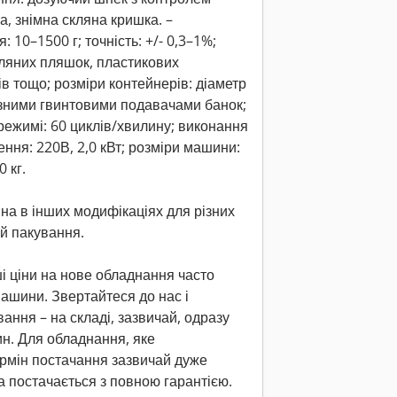
а, знімна скляна кришка. –
 10–1500 г; точність: +/- 0,3–1%;
кляних пляшок, пластикових
в тощо; розміри контейнерів: діаметр
ізними гвинтовими подавачами банок;
режимі: 60 циклів/хвилину; виконання
ення: 220В, 2,0 кВт; розміри машини:
 кг.
а в інших модифікаціях для різних
й пакування.
ші ціни на нове обладнання часто
машини. Звертайтеся до нас і
ання – на складі, зазвичай, одразу
н. Для обладнання, яке
ермін постачання зазвичай дуже
ка постачається з повною гарантією.