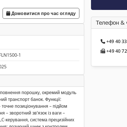
Домовитися про час огляду
Телефон & 
+49 40 3
+49 40 72
FLN1500-1
025
аповнення порошку, окремий модуль
ий транспорт банок. Функції:
 точне позиціонування – підйом
я – зворотний зв’язок із ваги –
PLC-керування, система прецизійних
ння: дозуючий шнек з контролем