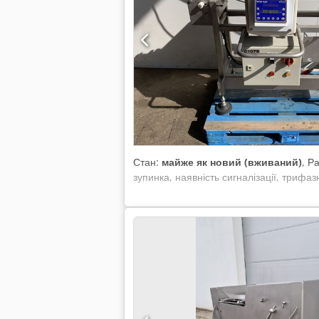
кутерка 400 л • Вживана парова кутерка
Стан:
майже як новий (вживаний)
, Р
зупинка, наявність сигналізації, трифа