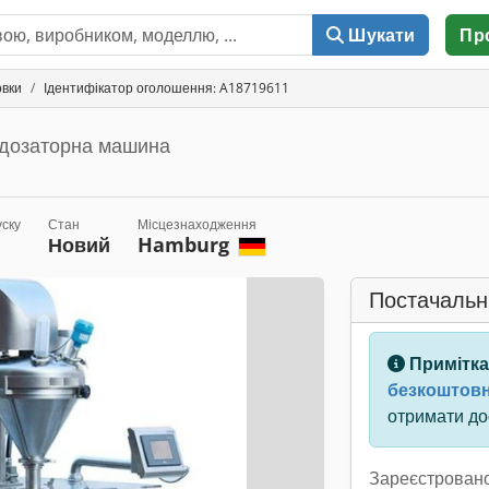
Шукати
Пр
овки
Ідентифікатор оголошення: A18719611
 дозаторна машина
уску
Стан
Місцезнаходження
Новий
Hamburg
Постачальн
Примітка
безкоштовн
отримати дос
Зареєстровано