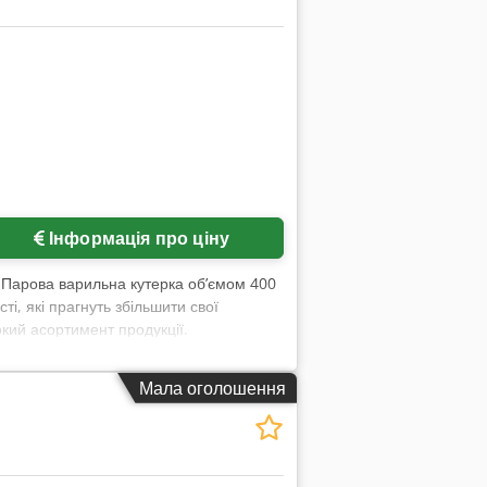
Інформація про ціну
, Парова варильна кутерка об’ємом 400
, які прагнуть збільшити свої
окий асортимент продукції.
ом, пристрій ідеально підходить для
я гарантує тривалий термін служби
Мала оголошення
оєднує високу продуктивність і
процеси. Легкість інтеграції у різні
ерка 400 л — це ефективне рішення для
характеристики: • Парова варильна