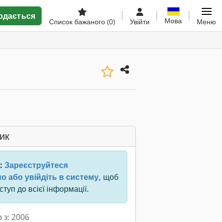
одається
Мова
Список бажаного
(0)
Увійти
Меню
ик
:
Зареєструйтеся
о або увійдіть в систему,
щоб
туп до всієї інформації.
 з: 2006