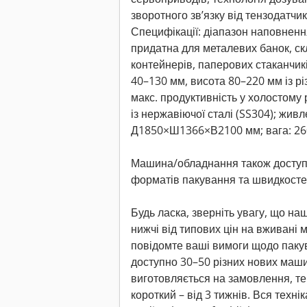
зворотного зв’язку від тензодатчик
Специфікації: діапазон наповнення:
придатна для металевих банок, с
контейнерів, паперових стаканчикі
40–130 мм, висота 80–220 мм із р
макс. продуктивність у холостому 
із нержавіючої сталі (SS304); живл
Д1850×Ш1366×В2100 мм; вага: 260
Машина/обладнання також доступн
форматів пакування та швидкосте
Будь ласка, зверніть увагу, що на
нижчі від типових цін на вживані 
повідомте ваші вимоги щодо пакув
доступно 30–50 різних нових маши
виготовляється на замовлення, т
короткий – від 3 тижнів. Вся техні