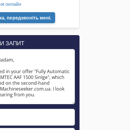
ня онлайн
а, передзвоніть мені.
Запросити більше зображень
И ЗАПИТ
*