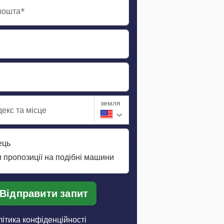
пошта*
земля
екс та місце
ець
 пропозиції на подібні машини
Відправити запит
ітика конфіденційності