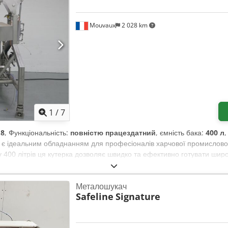
Mouvaux
2 028 km
1
/
7
18
, Функціональність:
повністю працездатний
, ємність бака:
400 л
 є ідеальним обладнанням для професіоналів харчової промисловості
у 400 літрів ця кутерка дозволяє швидко та ефективно готувати шир
е приготування, зберігаючи смак і текстуру інгредієнтів. Таким чин
ного контролю температури. Крім того, міцна та надійна конструкці
Металошукач
ва. Оскільки це модель, що була у використанні, дане обладнання п
Safeline
Signature
вибором для підприємств, які бажають оптимізувати свої технологічні 
дуктивність без втрати якості продукції. Підсумовуючи, парова кут
ивність, якість і надійність у процесах приготування їжі. Технічні 