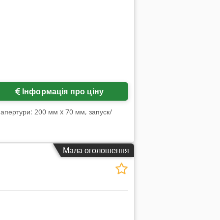
018 Dcjdpfxeu H Uzns Aldok
Інформація про ціну
р апертури: 200 мм x 70 мм, запуск/
Мала оголошення