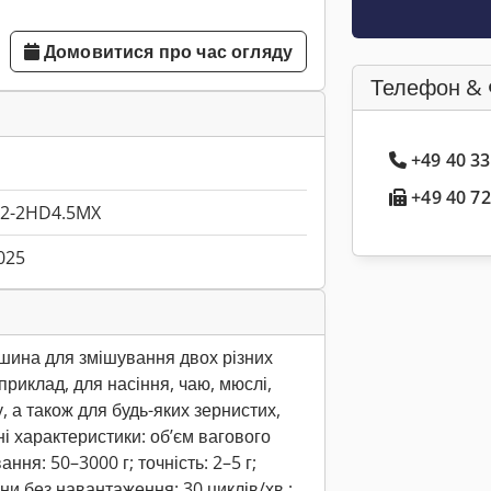
Домовитися про час огляду
Телефон & 
+49 40 3
+49 40 72
2-2HD4.5MX
025
ашина для змішування двох різних
приклад, для насіння, чаю, мюслі,
су, а також для будь-яких зернистих,
ні характеристики: об’єм вагового
ння: 50–3000 г; точність: 2–5 г;
и без навантаження: 30 циклів/хв.;