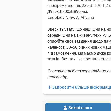
електроживлення: 220 В, 6 А, 1,2 
Д920xШ800xВ890 мм.
Cedpfxev Nmw Aj Ahysha
Зверніть увагу, що наші ціни на н
середні ціни на вживану техніку. Б
описуйте своє завдання щодо паку
наявності 30–50 різних нових ма
під замовлення, ми маємо дуже кор
тижнів. Вся техніка поставляється
Оголошення було перекладено а
перекладу.
Запросити більше інформаці
Звʼяжіться з