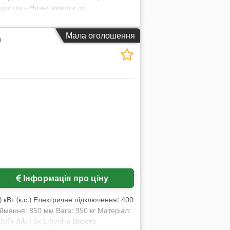
дуктом - Низькі вимоги до
- Плавна вібраційна система для
 10 - Вагові контейнери: 2,5 л -
Мала оголошення
0
кетів/хв (залежно від продукту) - Панель
 1110 мм - Вага машини: 380 кг
Інформація про ціну
 кВт (к.с.) Електричне підключення: 400
ймання: 850 мм Вага: 350 кг Матеріал:
dpfx Ajb I Sx Ejhyoha Висота