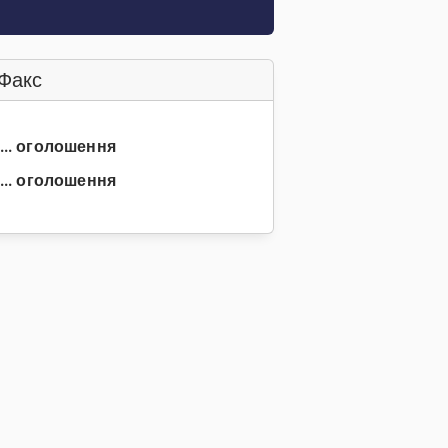
Факс
3... оголошення
... оголошення