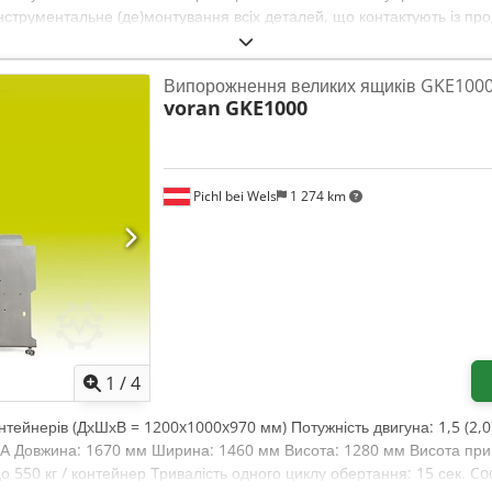
нструментальне (де)монтування всіх деталей, що контактують із про
сталі (1.4301) - Повністю інтегроване керування в корпусі машини 
очність завдяки комбінації Технічні дані - Кількість вагових головок:
Випорожнення великих ящиків GKE100
0 г Csdpfx Aheq T R Sbeyjha - Точність: ±0,2-1,5 г - Швидкість: 60 па
voran
GKE1000
жність: 1 кВт / 230В / 50Гц - Розміри (ДxШxВ): 1620 мм x 1100 мм x
Pichl bei Wels
1 274 km
1
/
4
нтейнерів (ДхШхВ = 1200x1000x970 мм) Потужність двигуна: 1,5 (2,0)
6 А Довжина: 1670 мм Ширина: 1460 мм Висота: 1280 мм Висота при
до 550 кг / контейнер Тривалість одного циклу обертання: 15 сек. Co