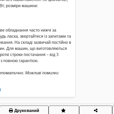
кВт; розміри машини:
ове обладнання часто нижчі за
удь ласка, звертайтеся із запитами та
вання. На складі зазвичай постійно в
шин. Для машин, що виготовляються
откі строки постачання – від 3
 з повною гарантією.
втоматично. Можливі помилки
ї
Друкований