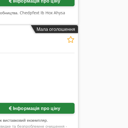
Інформація про ціну
обництва. Chedpfext Ib Hox Ahysa
Мала оголошення
Інформація про ціну
як виставковий екземпляр.
 Швидке та безпроблемне очищення -