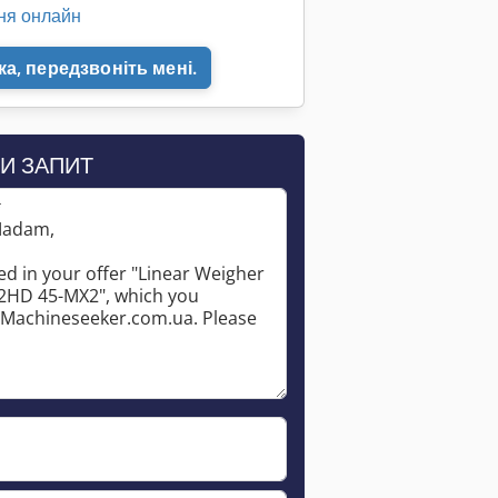
ня онлайн
а, передзвоніть мені.
Запросити більше зображень
И ЗАПИТ
*