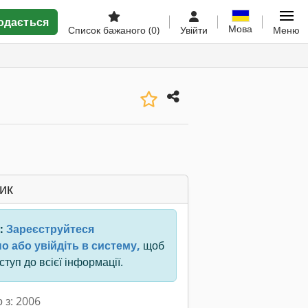
одається
Мова
Список бажаного
(0)
Увійти
Меню
ик
:
Зареєструйтеся
о або увійдіть в систему,
щоб
туп до всієї інформації.
 з: 2006