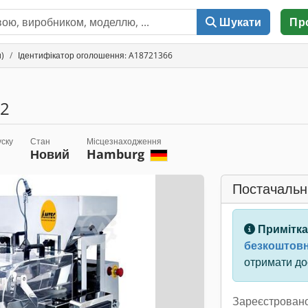
Шукати
Пр
и)
Ідентифікатор оголошення: A18721366
2
уску
Стан
Місцезнаходження
Новий
Hamburg
Постачальн
Примітка
безкоштовн
отримати дос
Зареєстровано