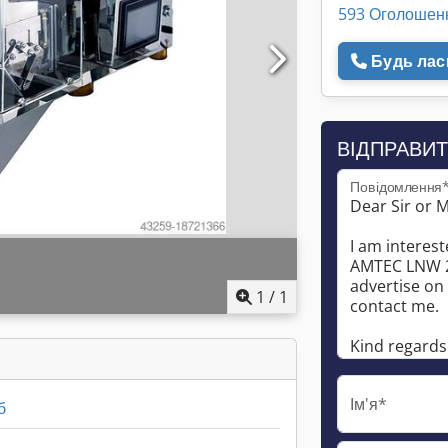
593 Оголошен
Будь ласк
ВІДПРАВИТ
Повідомлення
1
/
1
Ім'я*
б