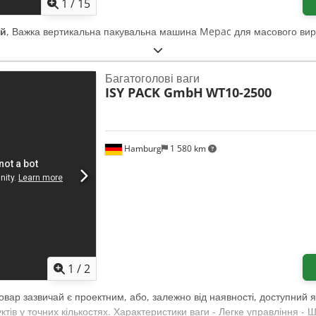
1
/
15
ий
, Важка вертикальна пакувальна машина Mepac для масового вир
Багатоголові ваги
ISY PACK GmbH
WT10-2500
Hamburg
1 580 km
1
/
2
Товар зазвичай є проектним, або, залежно від наявності, доступний 
тів у точних кількостях. Характеристики ваги - Легке управління -