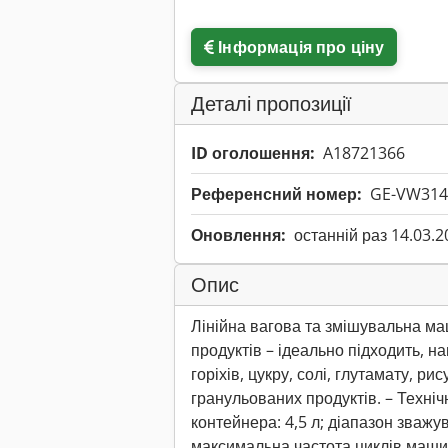
Інформація про ціну
Деталі пропозиції
ID оголошення:
A18721366
Референсний номер:
GE-VW314
Оновлення:
останній раз 14.03.2
Опис
Лінійна вагова та змішувальна м
продуктів – ідеально підходить, на
горіхів, цукру, солі, глутамату, ри
гранульованих продуктів. – Техніч
контейнера: 4,5 л; діапазон зважува
максимальна частота циклів машин