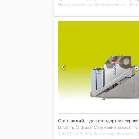
Низькі вимоги до обслуговування - Безі
обслуговування - Корпус з нержавіючої 
оптимального потоку продукції - Висока т
Діапазон зважування: 10 – 1000 г / 2 50
керування: 7" сенсорний дисплей - Поту
Стан:
новий
, - для стандартних євроко
В, 50 Гц (3 фази) Струмовий захист: 1
1.4301 / AISI 304 Вантажопідйомність: 