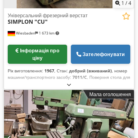
1
/
4
Універсальний фрезерний верстат
SIMPLON
"CU"
Wiesbaden
1 673 km
Інформація про
Зателефонувати
ціну
Рік виготовлення:
1967
, Стан:
добрий (вживаний)
, номер
машини/транспортного засобу:
7011/C
, Поверхня стола для
закріплення: 310 x 1400 мм Переміщення столу по осі X:
приблизно 950 мм Переміщення столу по осі Y: 325/345 мм
Мала оголошення
Переміщення столу по осі Z: приблизно 500 мм Швидкість
обертання шпинделя: 20 - 1500 об/хв Подача повздовж та
поперек: 18 - 620 мм/хв Подача вертикально: 18 - 620 мм/
хв Chedsd Rxw Hopfx Apmsa Електричне підключення: 380
В Розміри (ДxШxВ): 1900 x 1600 x 1750 мм Вага: близько
1500 кг