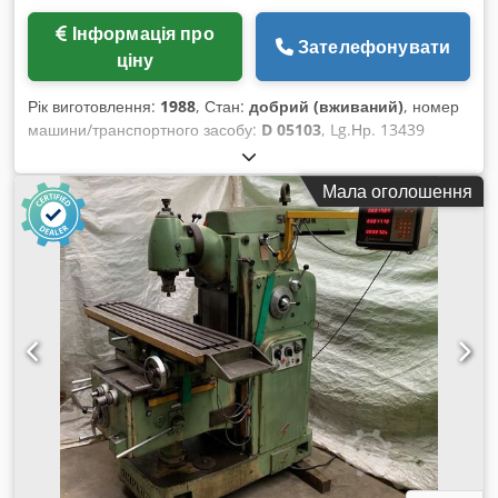
Інформація про
Зателефонувати
ціну
Рік виготовлення:
1988
, Стан:
добрий (вживаний)
, номер
машини/транспортного засобу:
D 05103
, Lg.Нр. 13439
Технічні характеристики: - Розміри полірувальних/
шліфувальних кругів: приблизно 300 x 40 x 76 мм Cjdpfx
Мала оголошення
Apjk D Ewgomoha - Розміри шліфувальної стрічки:
приблизно 3500 x 50 мм - Розміри контактних кругів:
приблизно 400 x 50 мм - Швидкість обертання приводу:
1450 об/хв - Привід: 400 В / 1,8 кВт - Габаритні розміри,
приблизно: Ш 1100 x В 2450 x Г 800 мм - Вага, приблизно:
300 кг