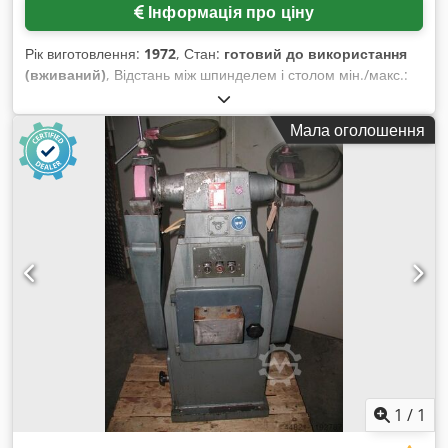
Інформація про ціну
Рік виготовлення:
1972
, Стан:
готовий до використання
(вживаний)
, Відстань між шпинделем і столом мін./макс.:
81 мм/481 мм, відстань між центрами шпинделя та
противаги: 195 мм, поворот головки шпинделя: 360°,
Мала оголошення
діаметр фрезерного шпинделя: 70 мм, регулювання
шпинделя: 100 мм, регулювання шпиндельної бабки: 300
мм, розміри столу X/Y: 480 мм/820 мм, хід по осях X/Y/Z:
500 мм/200 мм/400 мм, макс. довжина заготовки: 400 мм,
оберти шпинделя: 1600 об/хв, подача X/Y: 500 мм/хв,
подача Z: 250 мм/хв, поворот головки шпинделя: +/-30°,
розміри машини X/Y/Z: прибл. 1600 мм/2550 мм/1700 мм,
вага: прибл. 2300 кг. Машину було електрично перевірено
наприкінці 2025 року, виявлено несправність аварійного
вимикача. Документація наявна. Можливий огляд на місці.
Chsdpfx Asx S Rcmopmja
1
/
1