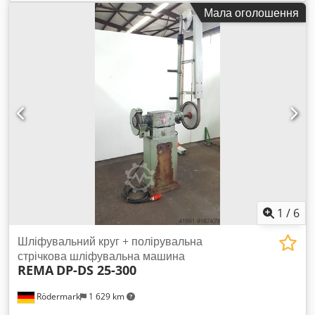
близько 200 мм - Ширина шліфувального круга: близько 25
Мала оголошення
мм - Отвір шліфувального круга: близько 51 мм - Швидкість
обертання круга: 1450 об/хв - Привід: 400 В / 0,7 кВт -
Необхідний простір: прибл. Ш 600 x В 400 x Г 350 мм - Вага:
прибл. 30 кг - Консоль для настінного монтажу Csdpfxsiba R
No Apmeha
1
/
6
Шліфувальний круг + полірувальна
стрічкова шліфувальна машина
REMA
DP-DS 25-300
Rödermark
1 629 km