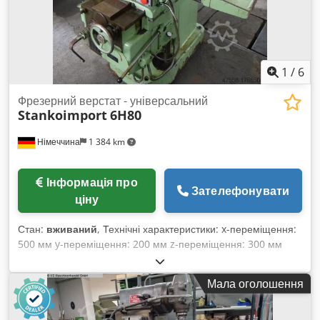
1
/
6
Фрезерний верстат - універсальний
Stankoimport
6H80
Німеччина
1 384 km
Інформація про
Зателефонувати
ціну
Стан:
вживаний
, Технічні характеристики: x-переміщення:
500 мм y-переміщення: 200 мм z-переміщення: 300 мм
Кріплення шпинделя ISO: MK 4 Вертикальний хід пінолі: 60
мм Голова шпинделя нахиляється вліво і вправо: 45°
Мала оголошення
Відстань від носика шпинделя до монтажної поверхні (мін./
макс.): 50 / 350 мм (вертикально) Виліт (вертикально): 250
мм Монтажна поверхня столу: 710 x 200 мм Стіл