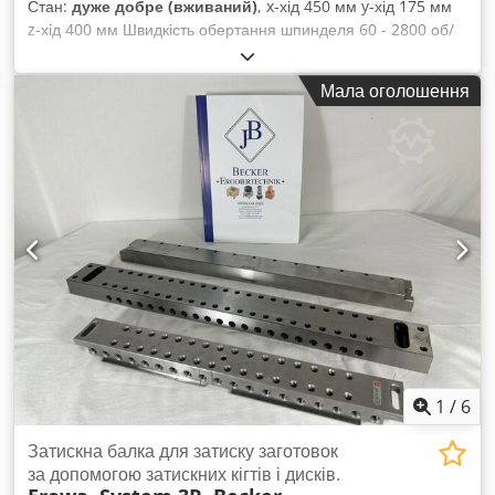
Стан:
дуже добре (вживаний)
, x-хід 450 мм y-хід 175 мм
z-хід 400 мм Швидкість обертання шпинделя 60 - 2800 об/
хв Кріплення інструмента ISO SK-30 Вага верстата
приблизно 1 т Chodpovwgn Defx Apmsa Необхідний простір
Мала оголошення
приблизно 1,1 x 1 x 1,5 м Фрезерний верстат знаходиться у
дуже гарному доглянутому стані
1
/
6
Затискна балка для затиску заготовок
за допомогою затискних кігтів і дисків.