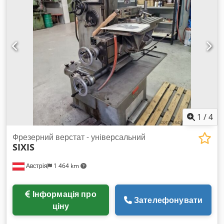
обертається приблизно: 45° вправо/вліво Діапазон обертів:
50 - 2 240 / 24 ступеня об/хв Подача: 25 - 1 120 / 24
ступеня мм/хв Загальна потужність: 3,2 кВт Chsdju Nc
Uujpfx Apmoa Вага приблизно: 1390 кг Габарити верстата
ДхШхВ: 1,7 x 1,5 x 1,7 м - Відстань між віссю шпинделя /
монтажною поверхнею вертикально: мін/макс: 50 / 350 мм -
Відстань між носиком шпинделя / монтажною поверхнею
горизонтально: мін/макс: 0 / 350 мм - Робочий хід
фрезерної балки: 600 мм - без контрпідпору - включає
машинні лещата *
1
/
4
Фрезерний верстат - універсальний
SIXIS
Австрія
1 464 km
Інформація про
Зателефонувати
ціну