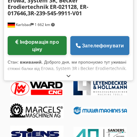
Erowa, System 3R, Becker
Erodiertechnik
ER-021128, ER-
017646,3R-239-545-9911-V01
Karlsbad
1 662 km
Інформація про
Зателефонувати
ціну
Стан:
вживаний
, Доброго дня, ми пропонуємо тут уживані
стяжні балки від Erowa, System 3R і Becker Erodiertechnik.
Ці стяжні балки підходять для дротової ерозії. Доступні
наступні позиції: ER-017646 ER-017647 ER-017648 ER-
021128 ER-021127 System 3R 3R-239-545-9911-V01 Becker
Erodiertechnik SB430-SB680 Затискні пристрої мають сліди
використання, але технічно знаходяться у дуже доброму
стані. Можливий також продаж окремих одиниць. Запасні
частини та аксесуари в наявності. Є питання? Ми з радістю
надамо консультацію. Chedetk N E Aepfx Apmea