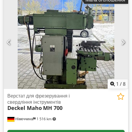
зверніть увагу на наші інші оголошення. Coder Dvqpepfx
Apmoha
1
/
8
Верстат для фрезерування і
свердління інструментів
Deckel Maho
MH 700
Німеччина
1 516 km