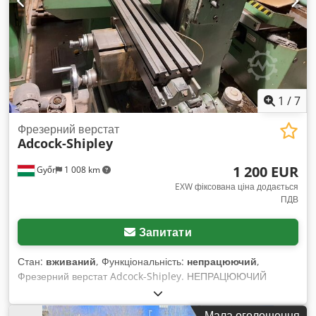
1
/
7
Фрезерний верстат
Adcock-Shipley
1 200 EUR
Győr
1 008 km
EXW фіксована ціна додається
ПДВ
Запитати
Стан:
вживаний
, Функціональність:
непрацюючий
,
Фрезерний верстат Adcock-Shipley. НЕПРАЦЮЮЧИЙ
вузол!!! Хороший механічний стан, відсутня електроніка.
Можемо відновити верстат за додаткову плату. Також
Мала оголошення