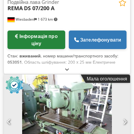
Подвійна лава Grinder
REMA
DS 07/200 A
Wiesbaden
1 673 km
Інформація про
Зателефонувати
ціну
Стан:
вживаний
, номер машини/транспортного засобу:
053051
, Область шліфування: 200 x 25 мм Електричне
підключення: 380 В, 0,5 кВт Необхідний простір: 550 x 450 x
1100 мм Вага: 95 кг Csdpfx Apobfp Ixjmjha
Мала оголошення