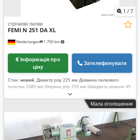
1
/
7
стрічкові пилки
FEMI
N 251 DA XL
Niederlangen
1 750 km
Інформація про
Зателефонувати
ціну
Стан:
новий
, Діаметр різу 225 мм Довжина пилкового
полотна 2480 мм Ширина різу 250 мм Швидкість різання 45
/ 90 м/хв Розміри пилкового полотна 2480 x 27 x 0,9 мм
Область різу під кутом 45°: плоский 135 x 185 - 145 x 150
Мала оголошення
мм Область різу під кутом 45°: круглий 150 мм Область різу
під кутом 45°: квадратний 145 мм Область різу під кутом
60°: плоский 63 x 107 - 69 x 90 мм Область різу під кутом
60°: круглий 70 мм Область різу під кутом 60°: квадратний
70 мм Область різу під кутом 90°: плоский 240 x 160 - 250 x
110 мм Область різу під кутом 90°: круглий 225 мм Область