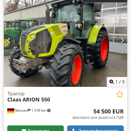
— Шини 710/75 R42 175D, 172E Trelleborg — Інше
Стандартні ключі запалювання — Технічні дані та
обслуговування Довжина: 7 593 мм Висота: 3 791–3 941 мм
Колісна база: 3 600 мм
1
/
9
Трактор
Claas
ARION 550
54 500 EUR
Marxen
1 578 km
фіксована ціна додається ПДВ
Запитати
Зателефонувати