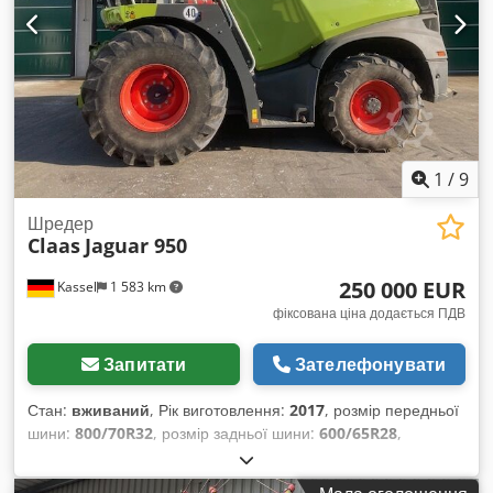
1
/
9
Шредер
Claas
Jaguar 950
250 000 EUR
Kassel
1 583 km
фіксована ціна додається ПДВ
Запитати
Зателефонувати
Стан:
вживаний
, Рік виготовлення:
2017
, розмір передньої
шини:
800/70R32
, розмір задньої шини:
600/65R28
,