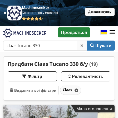
Machineseeker
До застосунку
Безкоштовно у магазині
Продається
Шукати
Придбати Claas Tucano 330 б/у
(19)
Фільтр
Релевантність
Claas
Видалити всі фільтри
Мала оголошення