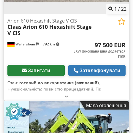
1
/
22
Arion 610 Hexashift Stage V CIS
Claas
Arion 610 Hexashift Stage
V CIS
97 500 EUR
Wallersheim
1 792 km
EXW фіксована ціна додається
ПДВ
Запитати
Зателефонувати
Стан:
готовий до використання (вживаний)
,
Функціональність:
повністю працездатний
, Рік
виготовлення:
2022
, мотогодини:
930 h
, тип пального:
дизель
, максимальна швидкість:
40 км/год
, колір:
Мала оголошення
зелений
, Продається: сільськогосподарський трактор Claas
Arion 610 Hexashift Stage V (CIS), тип A96 100 Dkjdpfxszmv
Tws Ah Ner Рік виготовлення: 2022 Напрацювання: 939
годин Трактор у відмінному стані, майже як новий, з дуже
незначним напрацюванням, повністю справний і готовий до