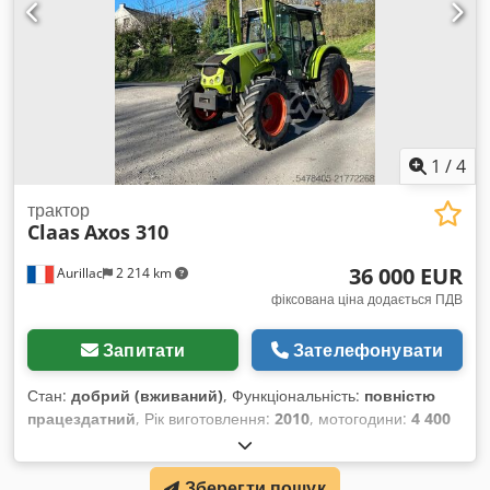
1
/
4
трактор
Claas
Axos 310
36 000 EUR
Aurillac
2 214 km
фіксована ціна додається ПДВ
Запитати
Зателефонувати
Стан:
добрий (вживаний)
, Функціональність:
повністю
працездатний
, Рік виготовлення:
2010
, мотогодини:
4 400
h
, потужність:
55,16 кВт (75,00 к.с.)
, номер машини/
транспортного засобу:
A2204DAA2203584
, Обладнання:
Зберегти пошук
кабіна
, Гідравлічний реверсор, без кондиціонера,