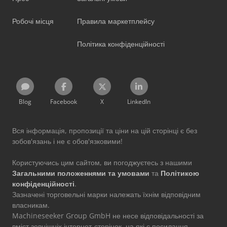
Робочі місця
Правила маркетплейсу
Політика конфіденційності
Blog
Facebook
X
LinkedIn
Вся інформація, пропозиції та ціни на цій сторінці є без
зобов'язань і не є обов'язковими!
Користуючись цим сайтом, ви погоджуєтесь з нашими
Загальними положеннями та умовами
та
Політикою
конфіденційності
.
Зазначені торговельні марки належать їхнім відповідним
власникам.
Machineseeker Group GmbH не несе відповідальності за
вміст зовнішніх інтернет-сторінок, на які є посилання.