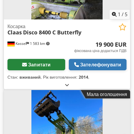
1
/
5
Косарка
Claas
Disco 8400 C Butterfly
19 900 EUR
Kassel
1 583 km
фіксована ціна додається ПДВ
Запитати
Зателефонувати
Стан:
вживаний
, Рік виготовлення:
2014
,
Мала оголошення