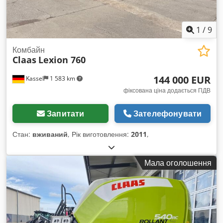
1
/
9
Комбайн
Claas
Lexion 760
144 000 EUR
Kassel
1 583 km
фіксована ціна додається ПДВ
Запитати
Зателефонувати
Стан:
вживаний
, Рік виготовлення:
2011
,
Мала оголошення