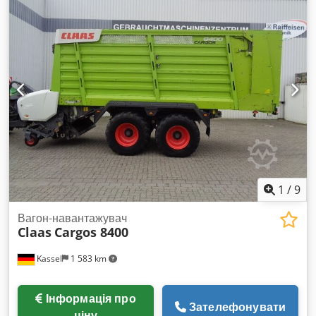
1
/
9
Вагон-навантажувач
Claas
Cargos 8400
Kassel
1 583 km
Інформація про
Зателефонувати
ціну