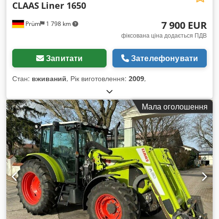
CLAAS
Liner 1650
7 900 EUR
Prüm
1 798 km
фіксована ціна додається ПДВ
Запитати
Зателефонувати
Стан:
вживаний
, Рік виготовлення:
2009
,
Мала оголошення