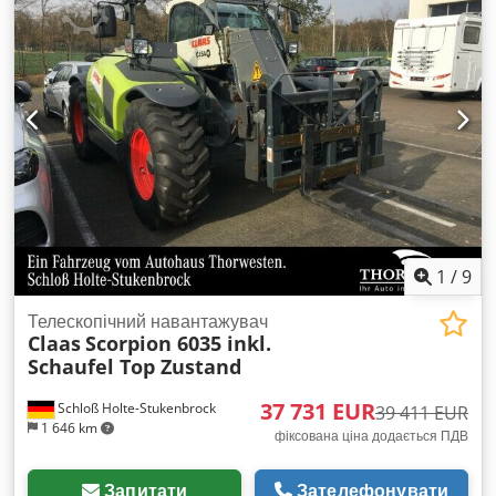
1
/
9
Телескопічний навантажувач
Claas
Scorpion 6035 inkl.
Schaufel Top Zustand
37 731 EUR
Schloß Holte-Stukenbrock
39 411 EUR
1 646 km
фіксована ціна додається ПДВ
Запитати
Зателефонувати