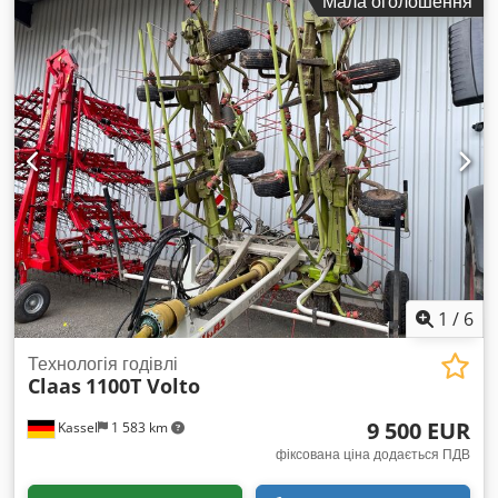
Мала оголошення
1
/
6
Технологія годівлі
Claas
1100T Volto
9 500 EUR
Kassel
1 583 km
фіксована ціна додається ПДВ