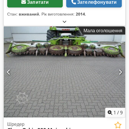
Запитати
Зателефонувати
Стан:
вживаний
, Рік виготовлення:
2014
,
Мала оголошення
1
/
9
Шредер