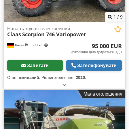
1
/
9
Навантажувач телескопічний
Claas
Scorpion 746 Variopower
95 000 EUR
Kassel
1 583 km
фіксована ціна додається ПДВ
Запитати
Зателефонувати
Стан:
вживаний
, Рік виготовлення:
2020
,
Мала оголошення