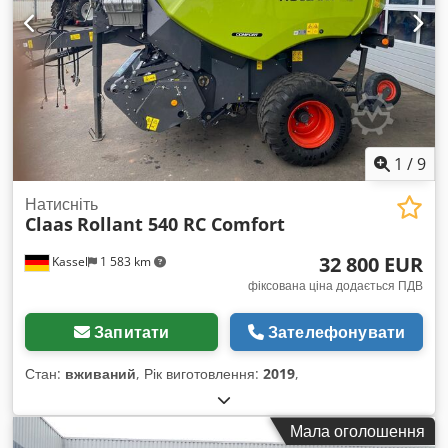
1
/
9
Натисніть
Claas
Rollant 540 RC Comfort
32 800 EUR
Kassel
1 583 km
фіксована ціна додається ПДВ
Запитати
Зателефонувати
Стан:
вживаний
, Рік виготовлення:
2019
,
Мала оголошення