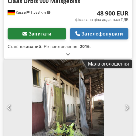
Claas
Orbis 900 Maisgebiss
48 900 EUR
Kassel
1 583 km
фіксована ціна додається ПДВ
Запитати
Зателефонувати
Стан:
вживаний
, Рік виготовлення:
2016
,
Мала оголошення