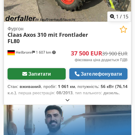
1
/
15
Фургон
Claas
Axos 310 mit Frontlader
FL80
37 500 EUR
Heilbronn
1 607 km
39 900 EUR
фіксована ціна додається ПДВ
Запитати
Зателефонувати
Стан:
вживаний
, пробіг:
1 061 км
, потужність:
56 кВт (76,14
к.с.)
, перша реєстрація:
08/2013
, тип пального:
дизель
,
загальна вага:
7 500 кг
, колір:
зелений
, тип передачі:
механічний
, підвіска:
інше
, кількість місць:
2
, мотогодини:
1 061 h
, Обладнання:
кабіна, повний привід
,