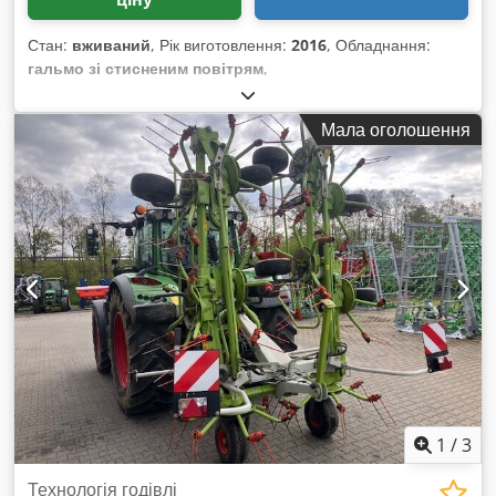
Стан:
вживаний
, Рік виготовлення:
2016
, Обладнання:
гальмо зі стисненим повітрям
,
Мала оголошення
1
/
3
Технологія годівлі