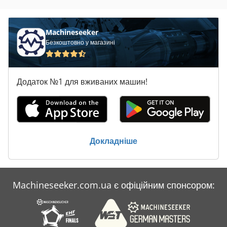
Claas Disco 3050 Fc
Claas Disco 3100
Machineseeker
Безкоштовно у магазині
Claas Disco 3100 F
Claas Disco 3100 Fc
Додаток №1 для вживаних машин!
Claas Disco 3200
Claas Disco 3900
Claas Pu 300
Докладніше
Claas Tucano 440
Claas Tucano 470
Machineseeker.com.ua є офіційним спонсором:
Claas Tucano 480
Claas Tucano 570