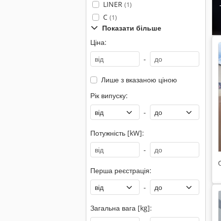
LINER
(1)
C
(1)
Показати більше
Ціна:
-
Лише з вказаною ціною
Рік випуску:
-
Потужність [kW]:
-
Перша реєстрація:
-
Загальна вага [kg]: