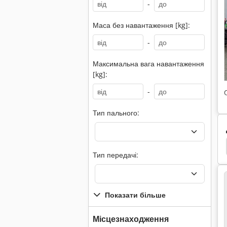
-
Маса без навантаження [kg]:
-
Максимальна вага навантаження
[kg]:
-
Тип пального:
ч Телескопічний
Jcb 408
Jcb 360
Jcb 225
Тип передачі:
Показати більше
Місцезнаходження