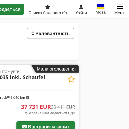
одається
Мова
Список бажаного
(0)
Увійти
Меню
Релевантність
Мала оголошення
антажувач
035 inkl. Schaufel
rock
1 646 km
37 731 EUR
39 411 EUR
фіксована ціна додається ПДВ
Відправити запит