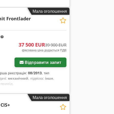
Мала оголошення
it Frontlader
m
37 500 EUR
39 900 EUR
фіксована ціна додається ПДВ
Відправити запит
ерша реєстрація:
08/2013
, тип
дачі:
механічний
, підвіска:
інше
,
 привід
,
Мала оголошення
 CIS+