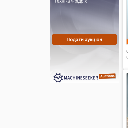
Техніка Фрідріх
Подати аукціон