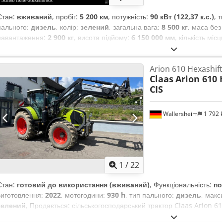
Стан:
вживаний
, пробіг:
5 200 км
, потужність:
90 кВт (122,37 к.с.)
, 
пального:
дизель
, колір:
зелений
, загальна вага:
8 500 кг
, маса бе
навантаження:
2 900 кг
, висота підйому:
6 150 000 мм
, кількість міс
мотогодини:
5 200 h
, загальна висота:
46 800 мм
, водійська кабіна:
Arion 610 Hexashift
Claas
Arion 610 
CIS
Wallersheim
1 792
1
/
22
Стан:
готовий до використання (вживаний)
, Функціональність:
по
виготовлення:
2022
, мотогодини:
930 h
, тип пального:
дизель
, мак
зелений
, Продається: сільськогосподарський трактор Claas Arion 610
Рік виготовлення: 2022 Напрацювання: 939 годин Трактор у відмінно