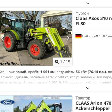
Фургон
Claas
Axos 310 m
FL80
Heilbronn
1 607 k
1
/
15
Стан:
вживаний
, пробіг:
1 061 км
, потужність:
56 кВт (76,14 к.с.)
, п
пального:
дизель
, загальна вага:
7 500 кг
, колір:
зелений
, тип пере
кількість місць:
2
, мотогодини:
1 061 h
, Обладнання:
кабіна, повний
Трактор
CLAAS
Arion 470
Ackerschlepper