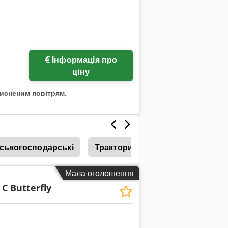
Інформація про
ціну
тисненим повітрям
,
ськогосподарські
Трактори Гусеничні
Тракто
Мала оголошення
 C Butterfly