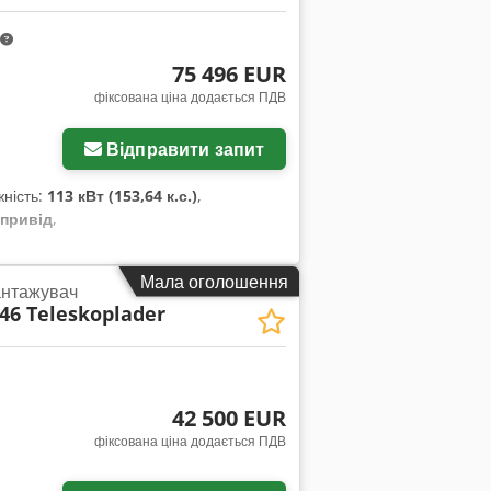
75 496 EUR
фіксована ціна додається ПДВ
Відправити запит
жність:
113 кВт (153,64 к.с.)
,
 привід
,
Мала оголошення
антажувач
46 Teleskoplader
42 500 EUR
фіксована ціна додається ПДВ