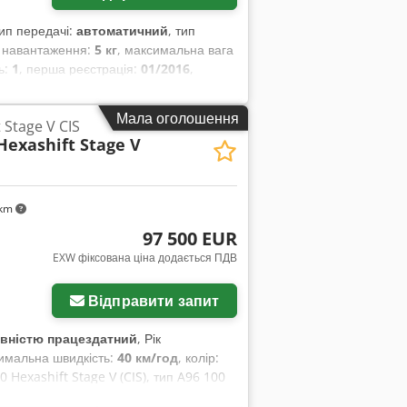
тип передачі:
автоматичний
, тип
з навантаження:
5 кг
, максимальна вага
ць:
1
, перша реєстрація:
01/2016
,
інше
, колісна база:
2 850 мм
,
Мала оголошення
 Stage V CIS
Hexashift Stage V
 km
97 500 EUR
EXW фіксована ціна додається ПДВ
Відправити запит
вністю працездатний
, Рік
симальна швидкість:
40 км/год
, колір:
 Hexashift Stage V (CIS), тип A96 100
му стані, майже як новий, з дуже