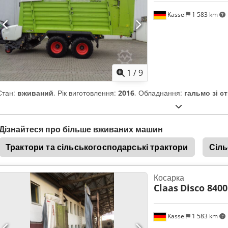
Kassel
1 583 km
1
/
9
Стан:
вживаний
, Рік виготовлення:
2016
, Обладнання:
гальмо зі с
Дізнайтеся про більше вживаних машин
Трактори та сільськогосподарські трактори
Сіль
Косарка
Claas
Disco 8400
Kassel
1 583 km