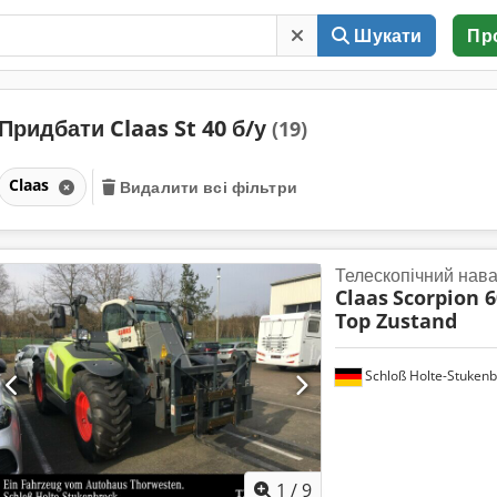
Шукати
Пр
Придбати Claas St 40 б/у
(19)
Claas
Видалити всі фільтри
Телескопічний нав
Claas
Scorpion 6
Top Zustand
Schloß Holte-Stukenb
1
/
9