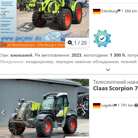
Eilenburg
1 366 km
1
/
20
Стан:
вживаний
, Рік виготовлення:
2023
, мотогодини:
1 300 h
, поту
Обладнання:
кондиціонер, переднє навісне обладнання, повний
Телескопічний нав
Claas
Scorpion 7
Legden
1 791 km