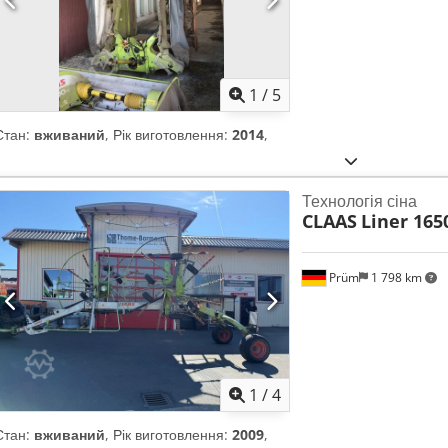
1
/
5
Стан:
вживаний
, Рік виготовлення:
2014
,
Технологія сіна
CLAAS
Liner 165
Prüm
1 798 km
1
/
4
Стан:
вживаний
, Рік виготовлення:
2009
,