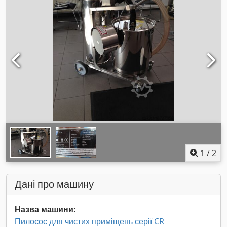
1
/
2
Дані про машину
Назва машини:
Пилосос для чистих приміщень серії CR