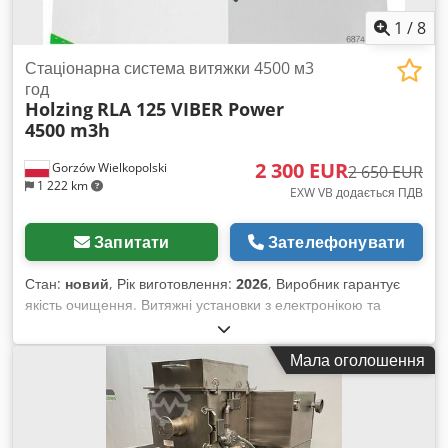
1
/
8
Стаціонарна система витяжки 4500 м3
год
Holzing
RLA 125 VIBER Power
4500 m3h
2 300 EUR
Gorzów Wielkopolski
2 650 EUR
1 222 km
EXW VB додається ПДВ
Запитати
Зателефонувати
Стан:
новий
, Рік виготовлення:
2026
, Виробник гарантує
якість очищення. Витяжні установки з електронікою та
двигунами VIBER Power дозволяють здійснювати постійний
контроль за фільтрами. Технічні характеристики: •
Мала оголошення
Відповідає нормі H-2 • Продуктивність витяжки ~ 4500 м3/
год • Потужність двигуна 3,0 кВт • Оберти 3000 хв⁻¹ •
Напруга 400 В, 50 Гц • Діаметр витяжного підключення 200
мм • Матеріал фільтра поліестер, 5 мікрон • Площа