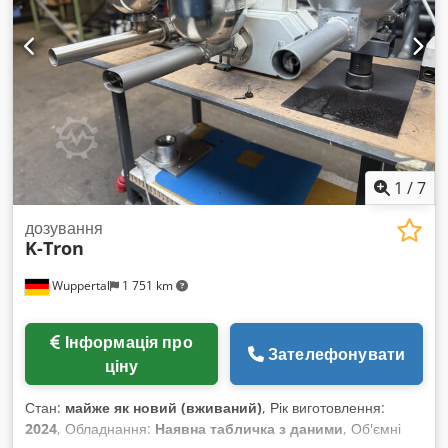
1
/
7
дозування
K-Tron
Wuppertal
1 751 km
Інформація про
Зателефонувати
ціну
Стан:
майже як новий (вживаний)
, Рік виготовлення:
2024
, Обладнання:
Наявна табличка з даними
, Об'ємні