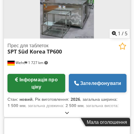
1
/
5
Прес для таблеток
SPT Süd Korea
TP600
Wehr
1 727 km
Інформація про
Зателефонувати
ціну
Стан:
новий
, Рік виготовлення:
2026
, загальна ширина:
1 500 мм
, загальна довжина:
2 500 мм
, загальна висота:
3 200 мм
, Ротаційний таблетковий прес SPT-TP600 2-
шарове виробництво; Сенсорний екран, панель керування
Мала оголошення
PLC; HMI (людино-машинний інтерфейс); Chodpfxsuac Sfe
Ak Uoa SPT-TP 600 Кількість станцій (макс.) – 16 станцій 1.