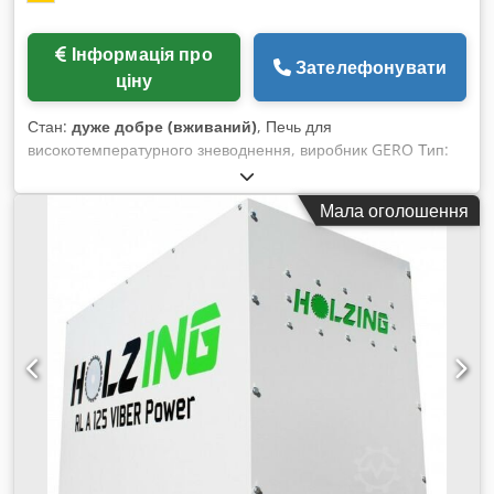
Інформація про
Зателефонувати
ціну
Стан:
дуже добре (вживаний)
, Печь для
високотемпературного зневоднення, виробник GERO Тип:
HBO 50/13-3 2G Нагрів: електричний Корисний об’єм: Ø400
x 400 мм Cjdpfx Akohgiz Ie Ueha Температура: макс.
Мала оголошення
1300°C Вентиляція: витяжний вентилятор під час
охолодження та додатковий вентилятор охолодження
Кінцевий вакуум: 10 мбар Час відкачки: приблизно 5 хв Азот:
попередній тиск мін. 3 бар Кисень: попередній тиск мін. 3
бар