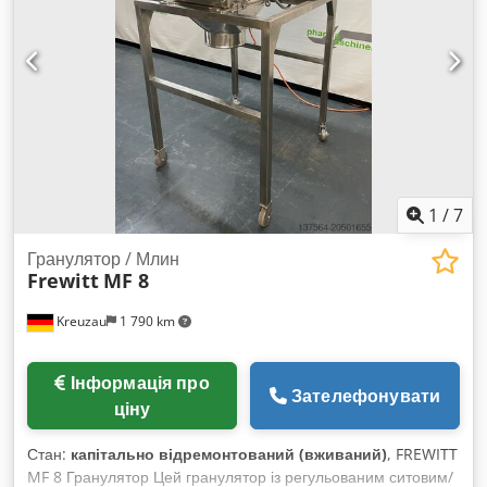
фільтрації 8,8 м2 • Швидкість потоку 28 м/с • Кількість
фільтрів 18 • Розміри 752 х 1502 х 2144 мм Csdpfegyfmasx
Ak Usha • Вага 180 кг • Категорія фільтра G • Матеріал
фільтра поліестер • Рівень шуму 80 дБ без підключення, 65
дБ при підключенні до машини через трубопровід
Комплектація: Поліестеровий фільтр, 5 мікрон 2 контейнери
Шасі Очищення фільтра за допомогою вібраційної системи
з керуванням Вогнегасник + 850 євро для моделей з
вогнегасником (Safe System)
1
/
7
Гранулятор / Млин
Frewitt
MF 8
Kreuzau
1 790 km
Інформація про
Зателефонувати
ціну
Стан:
капітально відремонтований (вживаний)
, FREWITT
MF 8 Гранулятор Цей гранулятор із регульованим ситовим/