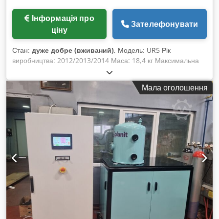
Інформація про
Зателефонувати
ціну
Стан:
дуже добре (вживаний)
, Модель: UR5 Рік
виробництва: 2012/2013/2014 Маса: 18,4 кг Максимальна
вантажопідйомність: 5 кг Радіус дії: 850 мм Chsdpfxowu Dr
Ts Ak Uja Кількість: 4 одиниці
Мала оголошення