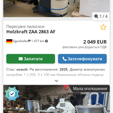
1
/
4
Пересувні пилососи
Holzkraft
ZAA 2863 AF
2 049 EUR
Egenhofen
1 477 km
фіксована ціна додається ПДВ
Запитати
Зателефонувати
Стан:
новий
, Рік виготовлення:
2025
, Діаметр всмоктуючих
патрубків: 1 x 200, 3 x 100 мм Номінальна об'ємна подача:
1760 м³/год Залишковий вміст пилу: 0,1 мг/м³ Об'єм
контейнера для збору стружки: 240 л Очищення фільтра:
Мала оголошення
моторизоване Потужність двигуна: 3 кВт Рівень шуму: 78
дБ(А) Csdjhpmawspfx Ak Uoha Довжина машини: 1340 мм
Ширина машини: 900 мм Висота машини: 2170 мм Вага:
178 кг