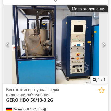
дозувальні установки – гранулят, порошок і подрібнений
матеріал Ми пропонуємо вибір повністю справних об'ємних
Мала оголошення
дозувальних установок, які ідеально підходять для
транспортування грануляту, порошків і подрібненого
матеріалу. • Доступні різні моделі: у нас на складі є різні
дозувальні установки, які можуть бути адаптовані в
залежності від матеріалу та сфери застосування. •
Можливість тестування: за бажанням ми протестуємо
дозувальні пристрої з вашим матеріалом, щоб гарантувати
відповідність вашим вимогам. • Надійна робота: усі
установки перевірені та готові до негайного використання.
Звʼяжіться з нами, і ми допоможемо вам знайти відповідний
дозатор під ваші потреби. Ми з радістю допоможемо вам з
усіма питаннями та консультаціями! Codjvmylzspfx Ak Usha
1
/
1
Високотемпературна піч для
видалення зв'язування
GERO
HBO 50/13-3 2G
Dortmund
1 727 km