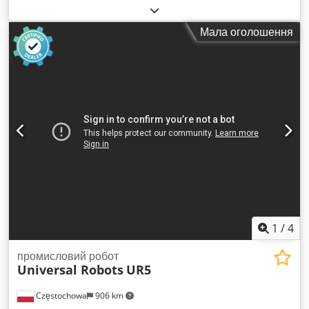
опорним лотком (що запобігає надмірному зносу сита та
ротора) універсально застосовується для сухої грануляції,
Мала оголошення
просіювання, дроблення, вологої грануляції тощо з
продуктивністю до 2 000 кг/год залежно від властивостей
продукту. Chsdpfoxvzf Dsx Ak Uoa - Плавно регульований
мотор-редуктор (43–248 осц./хв) - Відкриття гранулювальної
камери: 380 x 490 мм - Активна площа сита: 775 см² -
Висота випускного отвору над підлогою: прибл. 100 см -
Потужність двигуна: 2,2 кВт Виробник: Frewitt Рік випуску:
2002 Габарити: 110 x 120 x 190 см
1
/
4
промисловий робот
Universal Robots
UR5
Częstochowa
906 km