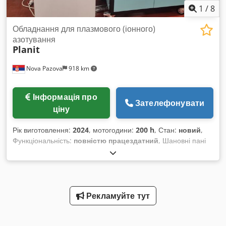
1
/
8
Обладнання для плазмового (іонного)
азотування
Planit
Nova Pazova
918 km
Інформація про
Зателефонувати
ціну
Рік виготовлення:
2024
, мотогодини:
200 h
, Стан:
новий
,
Функціональність:
повністю працездатний
, Шановні пані
та панове, Компанія Planit має можливість запропонувати
Вам нове обладнання для плазмового азотування.
Обладнання є новим, власного виробництва, типу "холодна
стінка", використовувалося лише для 10 тестових циклів.
Характеристики обладнання: - Габаритні розміри:
Рекламуйте тут
1400×800×2000 мм - Розміри камери: D500×600 мм -
Максимальні розміри деталі: D400×500 мм - Присутній
власний підіймальний пристрій - Габарити електричної