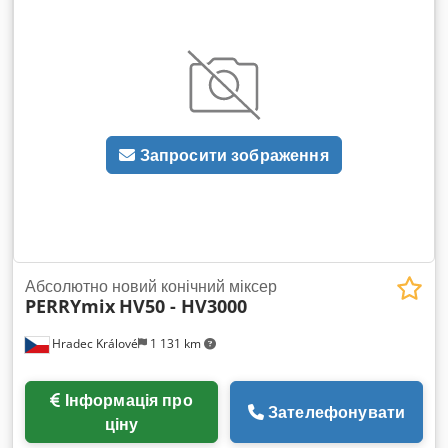
Максимальний викид таблеток – 3000–18000 шт/год 2.
Максимальний діаметр таблетки (круглої), мм – 50 3.
Максимальна товщина таблетки, мм – 15 4. Максимальне
основне зусилля пресування, т – 30 5. Габаритні розміри,
мм – 1500 x 2500 x 3200
Запросити зображення
Абсолютно новий конічний міксер
PERRYmix
HV50 - HV3000
Hradec Králové
1 131 km
Інформація про
Зателефонувати
ціну