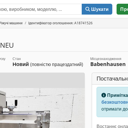
Шукати
Пр
Ріжучі машини
Ідентифікатор оголошення: A18741526
 NEU
уску
Стан
Місцезнаходження
Новий
Babenhausen
(повністю працездатний)
Постачальн
Примітка
безкоштовн
отримати дос
Востаннє онла