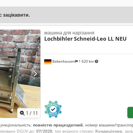
 зацікавити.
машина для нарізання
Lochbihler
Schneid-Leo LL NEU
Babenhausen
1 620 km
1
/
11
Функціональність:
повністю працездатний
, номер машини/транспор
фіковано DGUV до:
07/2028
, тип вхідного струму:
Кондиціонер
, заг