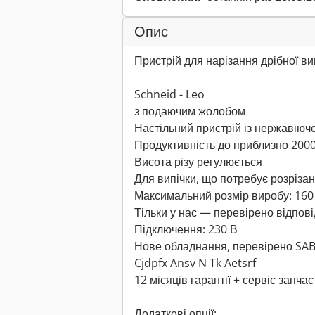
Опис
Пристрій для нарізання дрібної ви
Schneid - Leo
з подаючим жолобом
Настільний пристрій із нержавіючо
Продуктивність до приблизно 200
Висота різу регулюється
Для випічки, що потребує розріза
Максимальний розмір виробу: 160 
Тільки у нас — перевірено відпов
Підключення: 230 В
Нове обладнання, перевірено SA
Cjdpfx Ansv N Tk Aetsrf
12 місяців гарантії + сервіс запча
Додаткові опції: