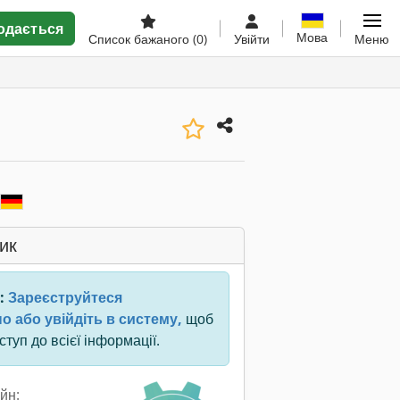
одається
Мова
Список бажаного
(0)
Увійти
Меню
ик
:
Зареєструйтеся
о або увійдіть в систему,
щоб
туп до всієї інформації.
йн: