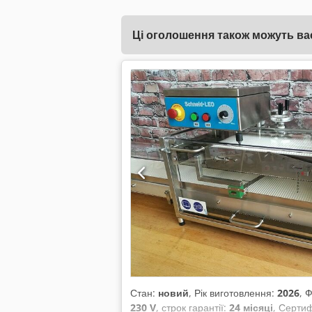
Ці оголошення також можуть вас
Стан:
новий
, Рік виготовлення:
2026
, 
230 V
, строк гарантії:
24 місяці
, Серти