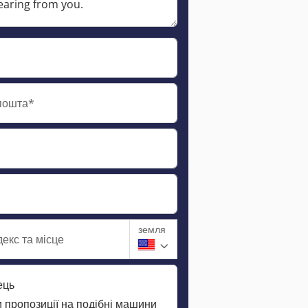
пошта*
земля
екс та місце
ець
 пропозиції на подібні машини