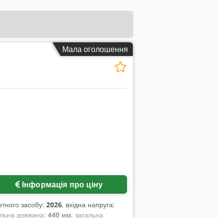
Мала оголошення
Інформація про ціну
тного засобу:
2026
, вхідна напруга:
альна довжина:
440 мм
, загальна