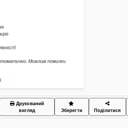
ня
ацію
явності!
втоматично. Можливі помилки
ї
Друкований
вигляд
Зберегти
Поділитися