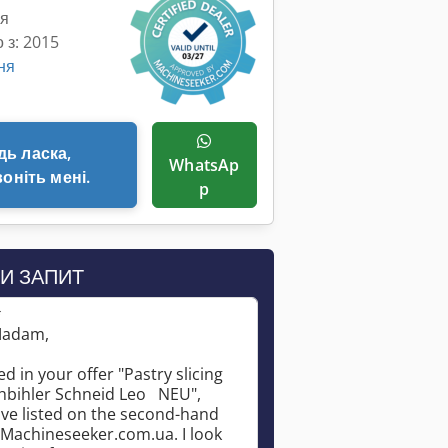
ня
 з: 2015
ня
WhatsAp
оніть мені.
p
И ЗАПИТ
*