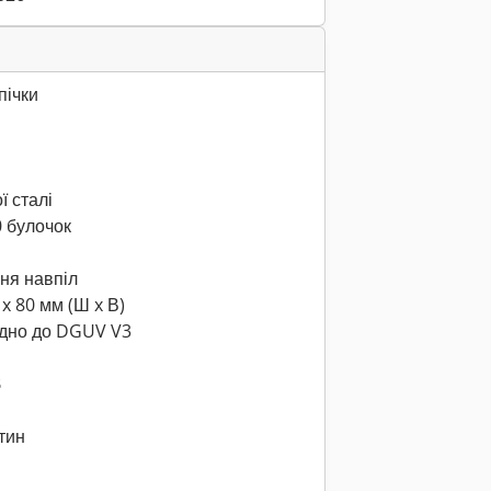
пічки
ї сталі
0 булочок
ння навпіл
x 80 мм (Ш x В)
ідно до DGUV V3
B
стин