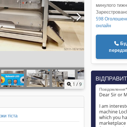
минулого тиж
Зареєстровано
598 Оголошен
онлайн
Будь ласка,
передзв
ВІДПРАВИТ
1
/
9
Повідомлення
ки тіста