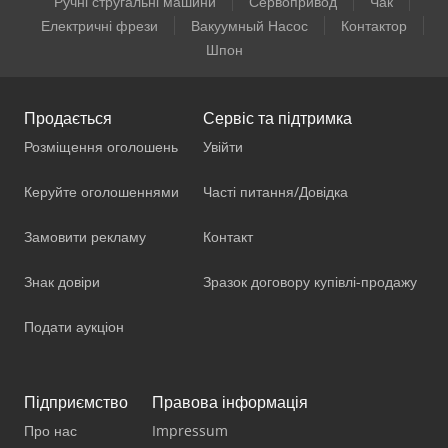
Ручні стругальні машини
Сервопривод
Чак
Електричні фрези
Вакуумный Насос
Контактор
Шпон
Продається
Сервіс та підтримка
Розміщення оголошень
Увійти
Керуйте оголошеннями
Часті питання/Довідка
Замовити рекламу
Контакт
Знак довіри
Зразок договору купівлі-продажу
Подати аукціон
Підприємство
Правова інформація
Про нас
Impressum