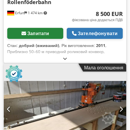
Rollenföderbahn
8 500 EUR
Erfurt
1 474 km
фіксована ціна додається ПДВ
Запитати
Зателефонувати
Стан:
добрий (вживаний)
, Рік виготовлення:
2011
,
Приблизно 50–60 м приводний роликовий конвеєр,
виробник Blum, з поворотом на 180 градусів – вживаний.
Ціна на місці розташування (без ПДВ): лише 8 500 євро,
Мала оголошення
демонтований, упакований і готовий до завантаження!
Виробник: Blum Рік випуску: 2011 Тип: Роликовий конвеєр з
приводом Діаметр роликів: приблизно 5 см Відстань між
роликами: приблизно 5 см Cjdpfxozpf N Ho Aclorf Довжина
роликів: приблизно 59 см Ширина елемента: приблизно 61
см Приблизно 50–60 м (точну довжину потрібно виміряти) 1
поворот роликового конвеєра на 180 градусів Продається
разом із опорами тощо. Поточна висота: приблизно 80 см
230 В/400 В Стан: добрий Наявність: в наявності
Місцезнаходження: район Ерфурта