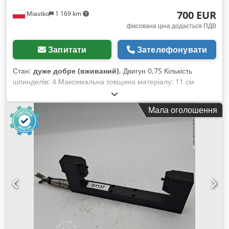
700 EUR
Miastko
1 169 km
фіксована ціна додається ПДВ
Запитати
Зателефонувати
Стан:
дуже добре (вживаний)
, Двигун 0,75 Кількість
шпинделів: 4 Максимальна товщина матеріалу: 11 см
Credpjtrtz Tjfx Acljf Кількість храповиків: 3
Мала оголошення