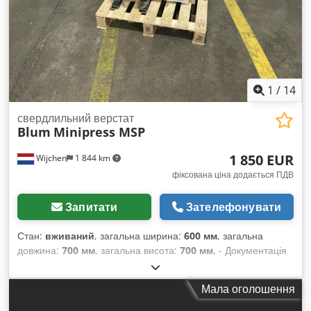
1
/
14
свердлильний верстат
Blum
Minipress MSP
1 850 EUR
Wijchen
1 844 km
фіксована ціна додається ПДВ
Запитати
Зателефонувати
Стан:
вживаний
, загальна ширина:
600 мм
, загальна
довжина:
700 мм
, загальна висота:
700 мм
, - Документація
доступна: Ні - CE-сертифікат наявний: Ні - Потужність
головного двигуна [кВт]: 0,75 - Свердло у комплекті: Так -
Мала оголошення
Ключ для інструменту у комплекті: Так - Напруга [В]: 400 -
Потужність [кВт]: 0,8 - Транспортні розміри: 700мм x 600мм