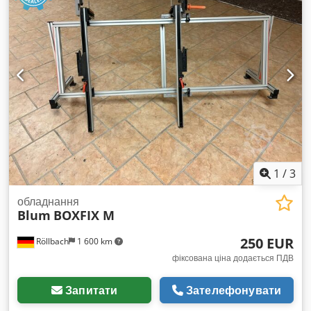
1
/
3
обладнання
Blum
BOXFIX M
250 EUR
Röllbach
1 600 km
фіксована ціна додається ПДВ
Запитати
Зателефонувати