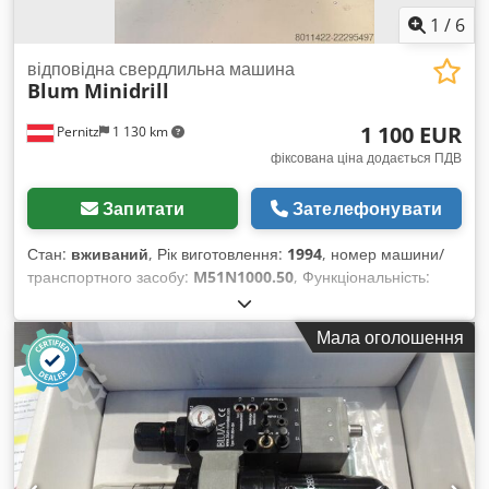
1
/
6
відповідна свердлильна машина
Blum
Minidrill
1 100 EUR
Pernitz
1 130 km
фіксована ціна додається ПДВ
Запитати
Зателефонувати
Стан:
вживаний
, Рік виготовлення:
1994
, номер машини/
транспортного засобу:
M51N1000.50
, Функціональність:
повністю працездатний
, потужність:
0,75 кВт (1,02 к.с.)
,
вхідна напруга:
220 V
, вхідна частота:
50 Гц
, Blum Minidrill
Мала оголошення
– свердлильний верстат із розмічальною лінійкою та
тумбою. Crodpfxjzkp Tlj Acljf Розміри тумби: довжина x
ширина x висота в см: 210 x 60 x 86 см.