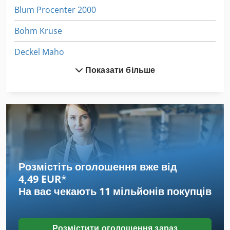
Blum Procenter 2000
Bohm Kruse
Deckel Maho
Показати більше
Gubisch
Hettich Bluemax
Monoblock
Muehl
Nolting
Розмістіть оголошення вже від
4,49 EUR
*
Protec Boxer 111
На вас чекають
11 мільйонів покупців
Schleicher Bohrfix
Блістер Машини
Розмістити оголошення зараз