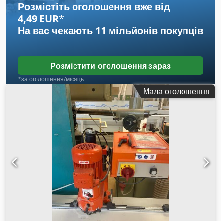
Розмістіть оголошення вже від
фотографіях Інструкція з експлуатації Огляд/тестовий
4,49 EUR
*
запуск можливий за домовленістю.
На вас чекають
11 мільйонів покупців
Розмістити оголошення зараз
*за оголошення/місяць
Мала оголошення