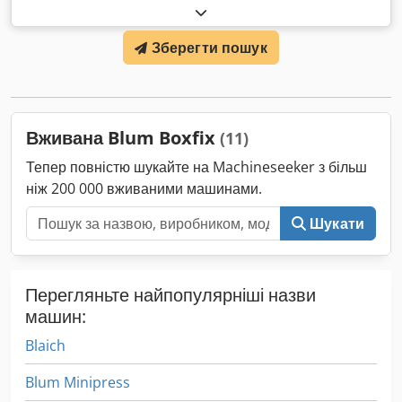
випуску: 1995 Серійний номер: AA77 Cedpfx Acsfgrgrjlorf
Довжина бігунка: мін. 270 мм, макс. 650 мм Ширина
Зберегти пошук
корпусу: мін. 300 мм, макс. 1200 мм Товщина дна: мін. 13
мм, макс. 16 мм Пневматичний прес горизонтальний та
вертикальний для систем BLUM Metabox Габарити станка
(ДxШxВ): прибл. 2000x1200x2000 мм Дуже добрий стан
Вага: 700 кг
Вживана Blum Boxfix
(11)
Тепер повністю шукайте на Machineseeker з більш
ніж 200 000 вживаними машинами.
Шукати
Перегляньте найпопулярніші назви
машин:
Blaich
Blum Minipress