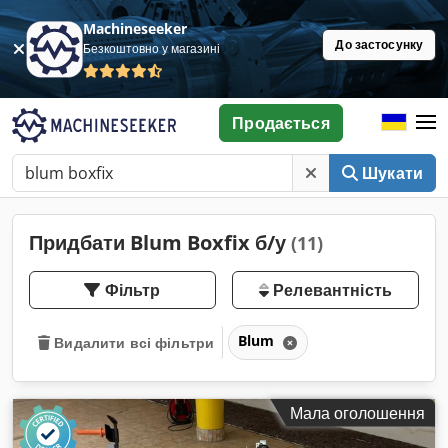
Machineseeker
До застосунку
Безкоштовно у магазині
Продається
Шукати
Придбати Blum Boxfix б/у
(11)
Фільтр
Релевантність
Blum
Видалити всі фільтри
Мала оголошення