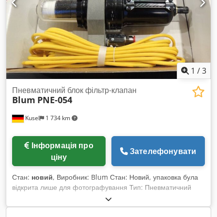
1
/
3
Пневматичний блок фільтр-клапан
Blum
PNE-054
Kusel
1 734 km
Інформація про
Зателефонувати
ціну
Стан:
новий
, Виробник: Blum Стан: Новий, упаковка була
відкрита лише для фотографування Тип: Пневматичний
блок Модель: PNE-054 Вузол: блок фільтр-клапан
Середовище: стиснене повітря Виконання: блок технічного