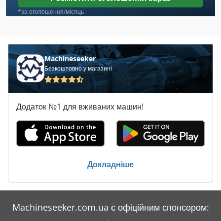
Блістерна Упаковка
*за оголошення/місяць
Вікно Будівельний ' Інструмент
Вікно Фрезерування Інструмент
Machineseeker
Безкоштовно у магазині
Клей Блоку
Мобільні Lackierbox
Додаток №1 для вживаних машин!
Скло Машина
Скло Обробний Стіл
Слот Інструмент
Докладніше
Стрічка Блинчик Машини
Хрест Складку
Machineseeker.com.ua є офіційним спонсором:
Шліфувальний Блок