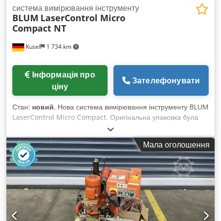
система вимірювання інструменту
BLUM
LaserControl Micro
Compact NT
Kusel
1 734 km
Інформація про
Зателефонувати
ціну
Стан:
новий
, Нова система вимірювання інструменту BLUM
LaserControl Micro Compact. Оригінальна упаковка була
відкрита виключно для створення фотографій.
Crjdpjzcgzfefx Aclsf Виробник: BLUM-Novotest Серія
Мала оголошення
продукту: LaserControl Micro Compact NT Тип: 87.0634-
014-NT-A6365/32-5/S1,6 Тип пристрою: лазерна система
вимірювання інструменту Модель: Micro Compact NT
Доступна кількість: 3 шт.