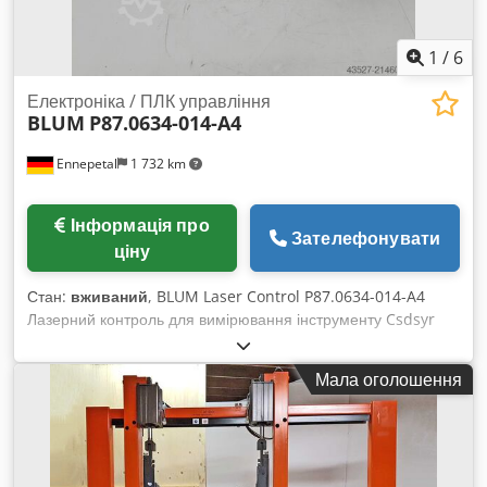
1
/
6
Електроніка / ПЛК управління
BLUM
P87.0634-014-A4
Ennepetal
1 732 km
Інформація про
Зателефонувати
ціну
Стан:
вживаний
, BLUM Laser Control P87.0634-014-A4
Лазерний контроль для вимірювання інструменту Csdsyr
Smljpfx Aclsrf
Мала оголошення