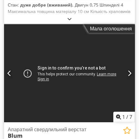
Стан:
дуже добре (вживаний)
, Двигун 0,75 Шпинделі 4
Максимальна товщина матеріалу 10 см Кількість храповиків
4 Пневматичні затискачі 2 Crjdpfx Ajtrt Aqoclof
Мала оголошення
1
/
7
Апаратний свердлильний верстат
Blum