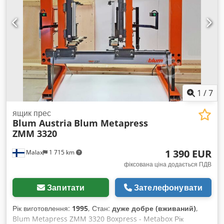
1
/
7
ящик прес
Blum Austria
Blum Metapress
ZMM 3320
1 390 EUR
Malax
1 715 km
фіксована ціна додається ПДВ
Запитати
Зателефонувати
Рік виготовлення:
1995
, Стан:
дуже добре (вживаний)
,
Blum Metapress ZMM 3320 Boxpress - Metabox Рік