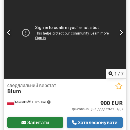
x 700мм (д x ш x в) - Кількість транспортних пакунків [шт.]: 1
Фінансова інформація ПДВ: Зазначена ціна без ПДВ ПДВ/
диференційоване оподаткування: ПДВ підлягає
відшкодуванню для підприємців Доставка й викуп можливі у
будь-який час для всього з промислового сектора Yorick
Diebels Crsdpfow N Nq Aox Aclef
1
/
7
свердлильний верстат
Blum
900 EUR
Miastko
1 169 km
фіксована ціна додається ПДВ
Запитати
Зателефонувати