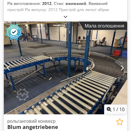
Рік виготовлення:
2012
, Стан:
вживаний
, Вживаний
пристрій Рік випуску: 2012 Пристрій для легкої збірки
висувних шухляд Crjdpfx Aozk Nxuoclef Доступність: у
короткий термін Місце знаходження: Флерсгайм
Мала оголошення
1
/
10
рольганговий конвеєр
Blum
angetriebene