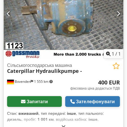
1
/
1
Сільськогосподарська машина
Caterpillar
Hydraulikpumpe -
400 EUR
Bovenden
1 555 km
фіксована ціна додається ПДВ
Запитати
Зателефонувати
Стан:
вживаний
, тип передачі:
інше
, тип пального:
дизель
, пробіг:
1 001 км
, водійська кабіна:
інше
,