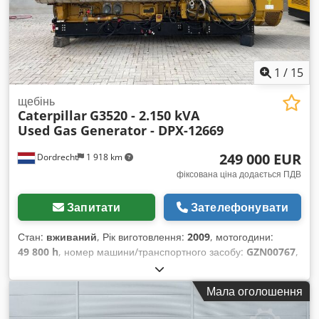
1
/
15
щебінь
Caterpillar
G3520 - 2.150 kVA
Used Gas Generator - DPX-12669
249 000 EUR
Dordrecht
1 918 km
фіксована ціна додається ПДВ
Запитати
Зателефонувати
Стан:
вживаний
, Рік виготовлення:
2009
, мотогодини:
49 800 h
, номер машини/транспортного засобу:
GZN00767
,
тип пального:
газ
, виробник двигунів:
Caterpillar G3520C
,
Призначення: Будівництво Власна вага: 17 500 кг
Мала оголошення
Потужність генератора: 2150 кВА Розміри вантажного
відсіку: 7 x 2 x 27 см Зверніться до команди DPX для