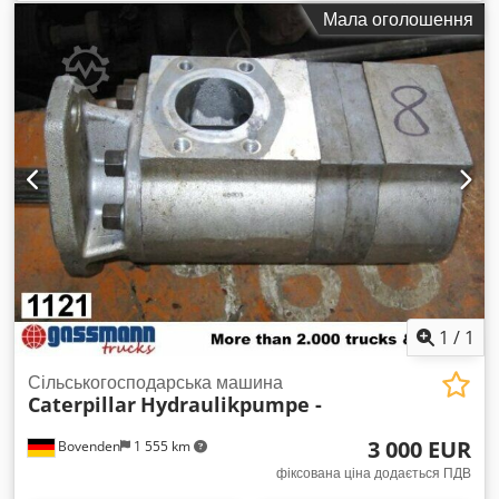
Мала оголошення
1
/
1
Сільськогосподарська машина
Caterpillar
Hydraulikpumpe -
3 000 EUR
Bovenden
1 555 km
фіксована ціна додається ПДВ