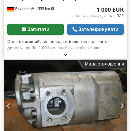
1 000 EUR
Bovenden
1 555 km
фіксована ціна додається ПДВ
Запитати
Зателефонувати
Стан:
вживаний
, тип передачі:
інше
, тип пального:
дизель
, пробіг:
1 001 км
, водійська кабіна:
інше
,
Мала оголошення