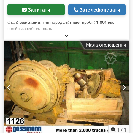
Запитати
Зателефонувати
Стан:
вживаний
, тип передачі:
інше
, пробіг:
1 001 км
,
водійська кабіна:
інше
,
Мала оголошення
1
/
1