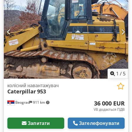
1
/
5
колісний навантажувач
Caterpillar
953
36 000 EUR
Beograd
911 km
VB додається ПДВ
Запитати
Зателефонувати