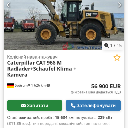
1
/
15
Колісний навантажувач
Caterpillar
CAT 966 M
Radlader+Schaufel Klima +
Kamera
56 900 EUR
Sottrum
1 626 km
фіксована ціна додається ПДВ
Запитати
Зателефонувати
Стан:
вживаний
, пробіг:
15 634 км
, потужність:
229 кВт
(311,35 к.с.)
, тип передачі:
механічний
, тип пального: