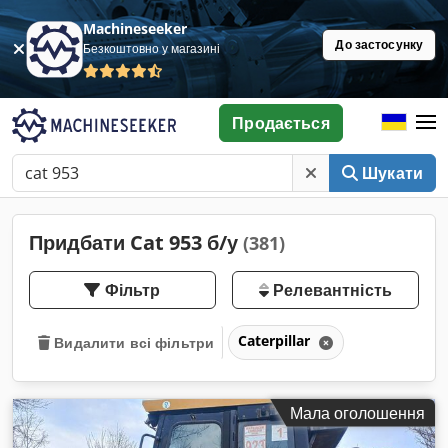
Machineseeker
До застосунку
Безкоштовно у магазині
Продається
Шукати
Придбати Cat 953 б/у
(381)
Фільтр
Релевантність
Caterpillar
Видалити всі фільтри
Мала оголошення