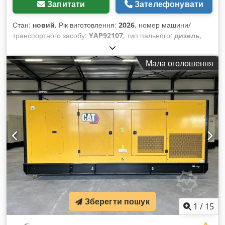
Запитати
Зателефонувати
Стан:
новий
, Рік виготовлення:
2026
, номер машини/
транспортного засобу:
YAP92107
, тип пального:
дизель
,
виробник двигунів:
Caterpillar 3516B HD
, Призначення:
будівництво Власна вага: 18 290 кг Потужність генератора:
Мала оголошення
2 500 кВА Розміри вантажного відсіку: 638 x 229 x 237 см
CE-маркування: так Для отримання додаткової інформації
звертайтеся до команди DPX. Dkjdpfx Aoy R I D Seb Dor =
Додаткові опції та оснащення = - Панель керування
Зберегти пошук
1
/
15