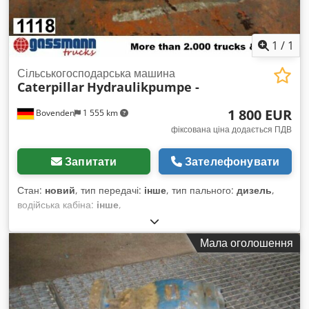
1
/
1
Сільськогосподарська машина
Caterpillar
Hydraulikpumpe -
1 800 EUR
Bovenden
1 555 km
фіксована ціна додається ПДВ
Запитати
Зателефонувати
Стан:
новий
, тип передачі:
інше
, тип пального:
дизель
,
водійська кабіна:
інше
,
Мала оголошення