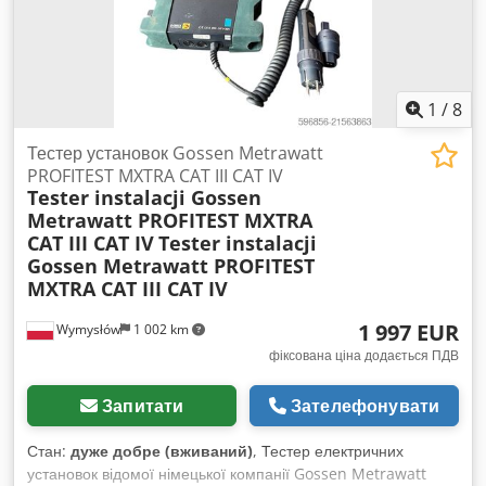
та електроенергією 70 квартир. У березні 2026 року було
проведено контроль викидів, див. протокол вимірювань. За
бажанням можна організувати огляд на місці. Демонтаж та
транспортування має здійснювати покупець. Вартість,
розрахована нами, становить приблизно 40 000 євро.
1
/
8
Розташування об’єкта: CH-8620, Ветцікон, кантон Цюрих.
Тестер установок Gossen Metrawatt
PROFITEST MXTRA CAT III CAT IV
Tester instalacji Gossen
Metrawatt PROFITEST MXTRA
CAT III CAT IV
Tester instalacji
Gossen Metrawatt PROFITEST
MXTRA CAT III CAT IV
1 997 EUR
Wymysłów
1 002 km
фіксована ціна додається ПДВ
Запитати
Зателефонувати
Стан:
дуже добре (вживаний)
, Тестер електричних
установок відомої німецької компанії Gossen Metrawatt