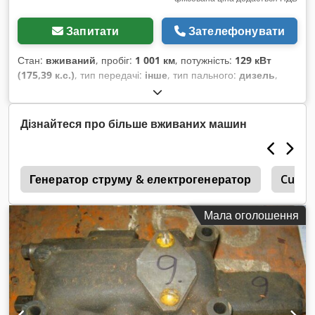
Запитати
Зателефонувати
Стан:
вживаний
, пробіг:
1 001 км
, потужність:
129 кВт
(175,39 к.с.)
, тип передачі:
інше
, тип пального:
дизель
,
колір:
помаранчевий
, загальна вага:
20 000 кг
,
конфігурація осей:
4x4
, перша реєстрація:
01/2011
, Рік
виготовлення:
2011
, мотогодини:
12 200 h
, водійська кабіна:
Дізнайтеся про більше вживаних машин
інше
, колісна база:
2 600 мм
, Обладнання:
повний привід
,
3
Генератор струму & електрогенератор
Cumm
Мала оголошення