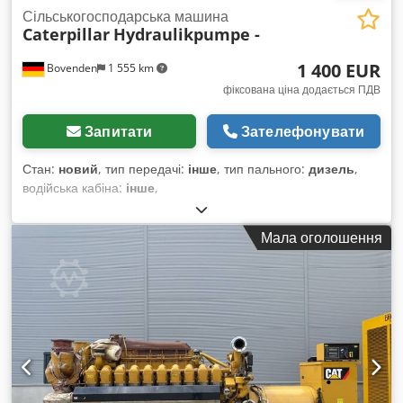
Сільськогосподарська машина
Caterpillar
Hydraulikpumpe -
1 400 EUR
Bovenden
1 555 km
фіксована ціна додається ПДВ
Запитати
Зателефонувати
Стан:
новий
, тип передачі:
інше
, тип пального:
дизель
,
водійська кабіна:
інше
,
Мала оголошення