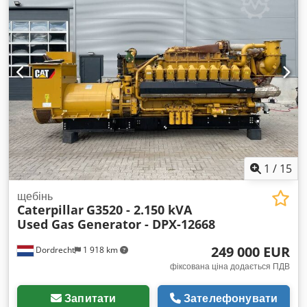
отримання додаткової інформації. Dkjdpfxjzpdn Uj Ab Dor
= Додаткові опції та аксесуари = - Панель керування
1
/
15
щебінь
Caterpillar
G3520 - 2.150 kVA
Used Gas Generator - DPX-12668
249 000 EUR
Dordrecht
1 918 km
фіксована ціна додається ПДВ
Запитати
Зателефонувати