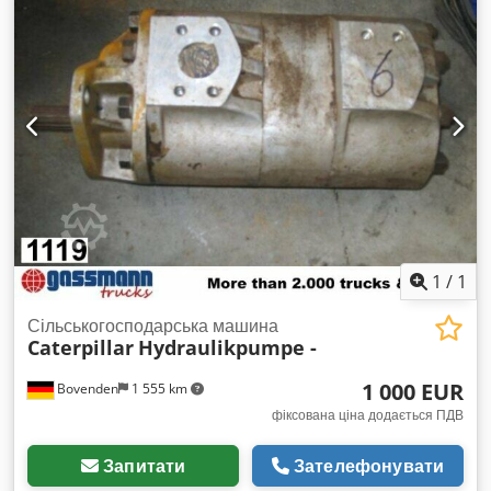
1
/
1
Сільськогосподарська машина
Caterpillar
Hydraulikpumpe -
1 000 EUR
Bovenden
1 555 km
фіксована ціна додається ПДВ
Запитати
Зателефонувати