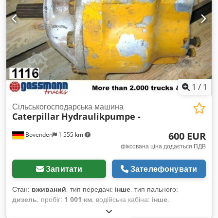
1
/
1
Сільськогосподарська машина
Caterpillar
Hydraulikpumpe -
600 EUR
Bovenden
1 555 km
фіксована ціна додається ПДВ
Запитати
Зателефонувати
Стан:
вживаний
, тип передачі:
інше
, тип пального:
дизель
, пробіг:
1 001 км
, водійська кабіна:
інше
,