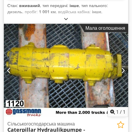
Стан:
вживаний
, тип передачі:
інше
, тип пального:
дизель
, пробіг:
1 001 км
, водійська кабіна:
інше
,
Мала оголошення
1
/
1
Сільськогосподарська машина
Caterpillar
Hydraulikpumpe -