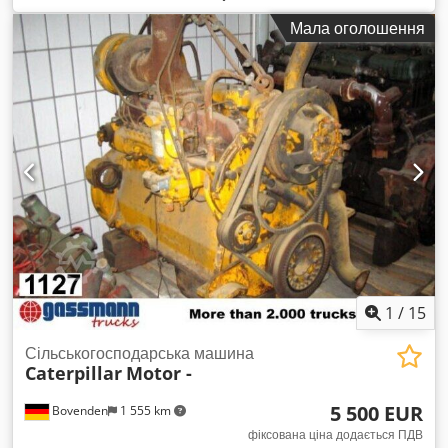
Мала оголошення
1
/
15
Сільськогосподарська машина
Caterpillar
Motor -
5 500 EUR
Bovenden
1 555 km
фіксована ціна додається ПДВ