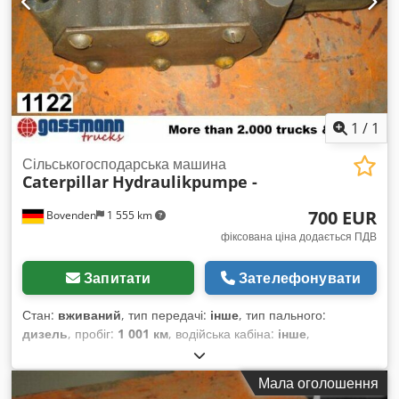
1
/
1
Сільськогосподарська машина
Caterpillar
Hydraulikpumpe -
700 EUR
Bovenden
1 555 km
фіксована ціна додається ПДВ
Запитати
Зателефонувати
Стан:
вживаний
, тип передачі:
інше
, тип пального:
дизель
, пробіг:
1 001 км
, водійська кабіна:
інше
,
Мала оголошення