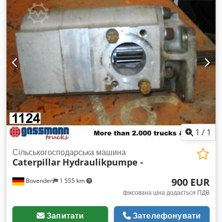
1
/
1
Сільськогосподарська машина
Caterpillar
Hydraulikpumpe -
900 EUR
Bovenden
1 555 km
фіксована ціна додається ПДВ
Запитати
Зателефонувати