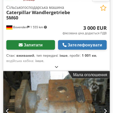
Сільськогосподарська машина
Caterpillar
Wandlergetriebe
5M60
3 000 EUR
Bovenden
1 555 km
фіксована ціна додається ПДВ
Запитати
Зателефонувати
Стан:
вживаний
, тип передачі:
інше
, пробіг:
1 001 км
,
водійська кабіна:
інше
,
Мала оголошення