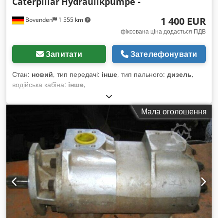
Caterpillar
Hydraulikpumpe -
1 400 EUR
Bovenden
1 555 km
фіксована ціна додається ПДВ
Запитати
Зателефонувати
Стан:
новий
, тип передачі:
інше
, тип пального:
дизель
,
водійська кабіна:
інше
,
Мала оголошення