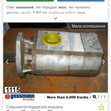
Стан:
вживаний
, тип передачі:
інше
, тип пального:
дизель
, пробіг:
1 001 км
, водійська кабіна:
інше
,
Мала оголошення
1
/
1
Сільськогосподарська машина