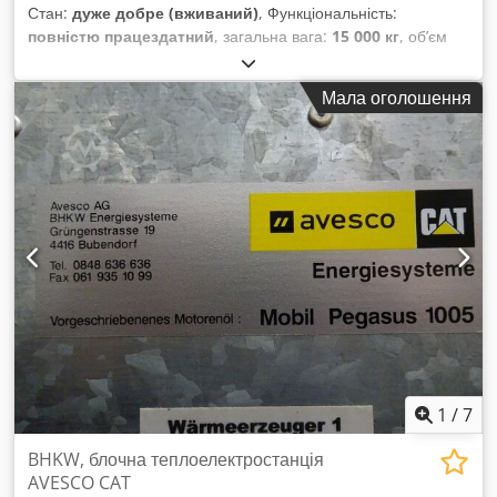
Стан:
дуже добре (вживаний)
, Функціональність:
повністю працездатний
, загальна вага:
15 000 кг
, об’єм
ковша:
2,2 м³
, Рік виготовлення:
2006
, номер машини/
транспортного засобу:
CAT 0953CKBBX02626
, повністю
Мала оголошення
функціональний Dksdpfsyl Il Rsx Ab Der
1
/
7
BHKW, блочна теплоелектростанція
AVESCO CAT