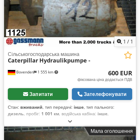
1
/
1
Сільськогосподарська машина
Caterpillar
Hydraulikpumpe -
600 EUR
Bovenden
1 555 km
фіксована ціна додається ПДВ
Запитати
Зателефонувати
Стан:
вживаний
, тип передачі:
інше
, тип пального:
дизель
, пробіг:
1 001 км
, водійська кабіна:
інше
,
Мала оголошення