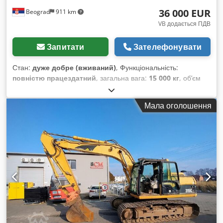
van den Boom
36 000 EUR
Beograd
911 km
VB додається ПДВ
Запитати
Зателефонувати
Стан:
дуже добре (вживаний)
, Функціональність:
повністю працездатний
, загальна вага:
15 000 кг
, об’єм
ковша:
2,2 м³
, Рік виготовлення:
2006
, номер машини/
транспортного засобу:
CAT 0953CKBBX02626
, повністю
Мала оголошення
функціональний Dsdpfsyl Il Rsx Amyjkr