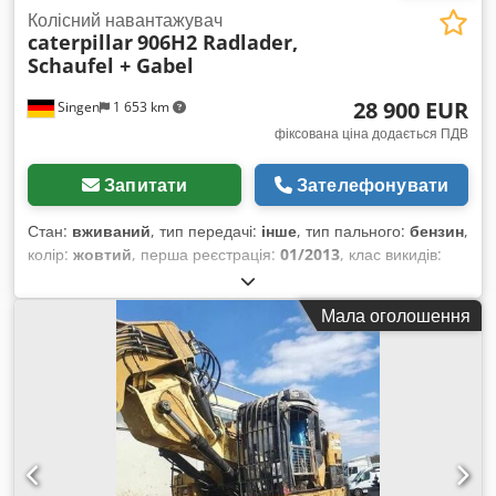
Колісний навантажувач
caterpillar
906H2 Radlader,
Schaufel + Gabel
28 900 EUR
Singen
1 653 km
фіксована ціна додається ПДВ
Запитати
Зателефонувати
Стан:
вживаний
, тип передачі:
інше
, тип пального:
бензин
,
колір:
жовтий
, перша реєстрація:
01/2013
, клас викидів:
жоден
, підвіска:
інше
, Рік виготовлення:
2013
, мотогодини:
3 700 h
, водійська кабіна:
інше
,
Мала оголошення