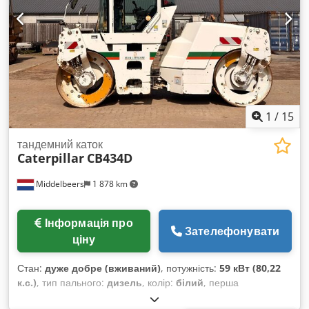
1
/
15
тандемний каток
Caterpillar
CB434D
Middelbeers
1 878 km
Інформація про
Зателефонувати
ціну
Стан:
дуже добре (вживаний)
, потужність:
59 кВт (80,22
к.с.)
, тип пального:
дизель
, колір:
білий
, перша
реєстрація:
04/2005
, Рік виготовлення:
2005
, мотогодини: