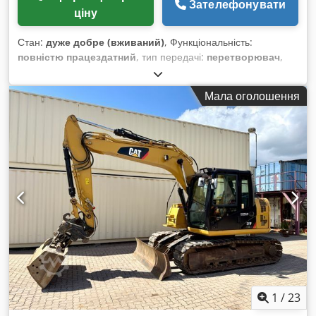
Зателефонувати
ціну
Стан:
дуже добре (вживаний)
, Функціональність:
повністю працездатний
, тип передачі:
перетворювач
,
тип пального:
дизель
, загальна вага:
19 020 кг
, перша
реєстрація:
01/2022
, Рік виготовлення:
2021
, Обладнання:
Мала оголошення
кондиціонер
,
1
/
23