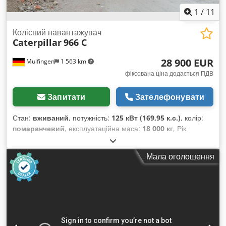
1
/
11
Колісний навантажувач
Caterpillar
966 C
28 900 EUR
Mulfingen
1 563 km
фіксована ціна додається ПДВ
Запитати
Зателефонувати
Стан:
вживаний
, потужність:
125 кВт (169,95 к.с.)
, колір:
помаранчевий
, експлуатаційна маса:
18 000 кг
, Рік
виготовлення:
1975
, Обладнання:
кабіна
,
Мала оголошення