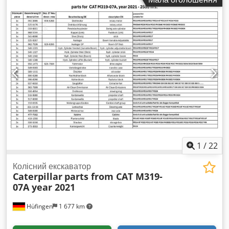
водійська кабіна:
інше
, паливо:
дизель
, Обладнання:
кондиціонер, повний привід
,
1
/
22
Колісний екскаватор
Caterpillar
parts from CAT M319-
07A year 2021
Hüfingen
1 677 km