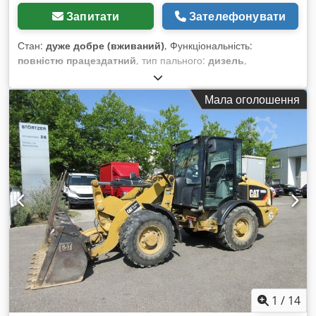
Запитати
Зателефонувати
Стан:
дуже добре (вживаний)
, Функціональність:
повністю працездатний
, тип пального:
дизель
,
експлуатаційна маса:
3 580 кг
, Рік виготовлення:
2020
,
мотогодини:
2 434 h
, Обладнання:
гусеничні гумові
Мала оголошення
стрічки
, * 2434 години * Двигун: Cat C1.7 * Потужність
двигуна: 24,8 кВт * Клас викидів: EU Stage V Dkodpjzrthvjfx
Amyer * Робоча вага: 3580 кг * Габаритні розміри
(транспортна довжина: 4800 мм – транспортна ширина:
1780 мм – транспортна висота: 2480 мм) * Короткий задній
звис (ECR – Extended Compact Radius) * Пропорційна
додаткова гідравліка * Система швидкої заміни насадок
1
/
14