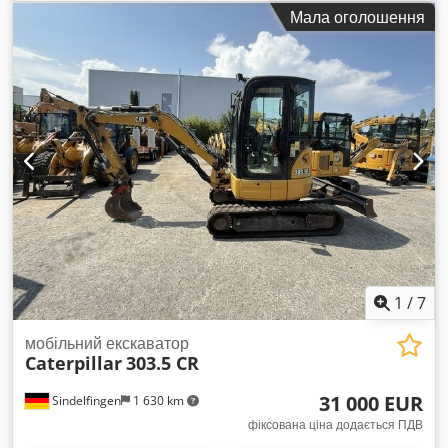
3 310 h
, Загальна інформація Рік випуску: 2005 Серійний
Мала оголошення
номер: CATCB434LCNH00390 Технічна інформація Кількість
циліндрів: 4 Об’єм двигуна: 4 400 куб. см Привід: колісний
Власна вага: 7 500 кг Функціональність Робоча ширина: 150
см Стан Технічний стан: дуже добрий Візуальний стан: дуже
добрий Пошкодження: відсутні Фінансова інформація Ціна:
за запитом Додаткова інформація Dkjdpfeyzz E Rjx Amysr
Для отримання додаткової інформації звертайтесь до
Ернста ван Гека.
1
/
7
мобільний екскаватор
Caterpillar
303.5 CR
31 000 EUR
Sindelfingen
1 630 km
фіксована ціна додається ПДВ