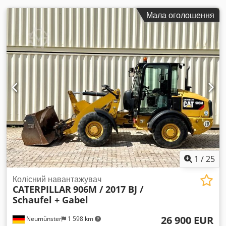
2x ящик для інструментів 556-5556 1x противага 573-3553
Мала оголошення
1
/
25
Колісний навантажувач
CATERPILLAR
906M / 2017 BJ /
Schaufel + Gabel
26 900 EUR
Neumünster
1 598 km