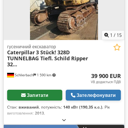
1
/
15
гусеничний екскаватор
Caterpillar
3 Stück! 328D
TUNNELBAG Tiefl. Schild Ripper
32...
39 900 EUR
Schlierbach
1 590 km
VB додається ПДВ
Запитати
Зателефонувати
Стан:
вживаний
, потужність:
140 кВт (190,35 к.с.)
, Рік
виготовлення:
2013
,