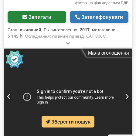
фіксована ціна додається ПДВ
Запитати
Зателефонувати
Стан:
вживаний
, Рік виготовлення:
2017
, мотогодини:
5 145 h
, Обладнання:
повний привід
, CAT 906M,
фронтальний навантажувач, рік випуску 2017,
укомплектований ковшем та вилами! ----* Виробник: CAT *
Мала оголошення
Модель: 906M * Рік випуску: 2017 * Напрацьовано:
приблизно 5145 годин * Укомплектовано ковшем та вилами
* Німецька машина, перший власник * Гідравлічний
механізм швидкої заміни * Наявна сертифікація CE та
підтвердження даних * Додаткові фотографії та відео
надаються за запитом (WhatsApp, Ерік) * Ціна: 26 900 євро,
без ПДВ + 19% ПДВ Dkedpjzp Ayisfx Amyer ----Для
отримання додаткової інформації, будь ласка,
телефонуйте: Ерік Кортум: WhatsApp ?Уся інформація
надається без гарантії та відповідальності, можливі помилки
та попередній продаж.
Зберегти пошук