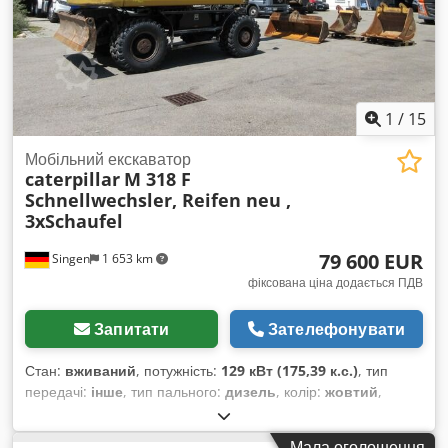
запитом (WhatsApp Ерік) * Ціна: 45 900 євро, без ПДВ +
19% ПДВ. ---- З будь-якими запитаннями звертайтеся за
телефоном: Ерік Кортум: WhatsApp ?Уся інформація
надається без гарантій, можливі помилки та продаж третьій
особі.?
1
/
15
Мобільний екскаватор
caterpillar
M 318 F
Schnellwechsler, Reifen neu ,
3xSchaufel
79 600 EUR
Singen
1 653 km
фіксована ціна додається ПДВ
Запитати
Зателефонувати
Стан:
вживаний
, потужність:
129 кВт (175,39 к.с.)
, тип
передачі:
інше
, тип пального:
дизель
, колір:
жовтий
,
перша реєстрація:
01/2019
, клас викидів:
жоден
, підвіска:
інше
, Рік виготовлення:
2019
, мотогодини:
7 162 h
,
Мала оголошення