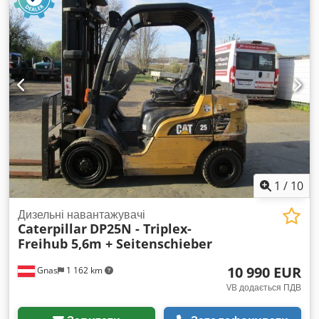
виготовлення:
1998
, мотогодини:
17 762 h
, паливо:
дизель
,
Макс. швидкість руху 16 км/год Макс. швидкість укладання
Обладнання:
палетні вилки, повний привід
,
61 м/хв Колісна база 1950 мм Транспортні та робочі
розміри: Довжина транспортна 5029 мм Ширина
транспортна 1938 мм Висота транспортна 2645 мм
Довжина робоча 5047 мм Ширина робоча 3180 мм Висота з
дахом 3415 мм Робочі об’єми: Бак для пального 110 л
Моторна олива 13,2 л Охолоджувальна система 9 л Бак
змивної системи 28 л Особливості моделі: - колісний привід
для мобільності на міських будівництвах, - можливість
роботи у дуже вузьких траншеях (від 700 мм), - автоматичне
управління подачею суміші, - ECO-режим для зниження
витрат пального, - стіл SE34 V або SE34 VT, - гарна
1
/
10
оглядовість для оператора і компактні розміри. Вказана ціна
нетто, дійсна для експорту та для компаній. Для приватних
Дизельні навантажувачі
осіб можлива значна знижка – Dkodpfxjy Szckj Amyjr
Caterpillar
DP25N - Triplex-
Запрошуємо телефонувати для отримання найкращої ціни
Freihub 5,6m + Seitenschieber
:)
10 990 EUR
Gnas
1 162 km
VB додається ПДВ