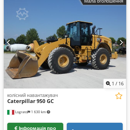
Мала оголошення
1
/
16
колісний навантажувач
Caterpillar
950 GC
Lograto
1 630 km
Інформація про