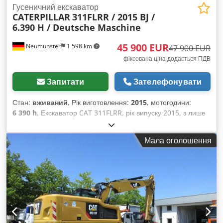
Гусеничний екскаватор
CATERPILLAR
311FLRR / 2015 BJ /
6.390 H / Deutsche Maschine
45 900 EUR
Neumünster
1 598 km
47 900 EUR
фіксована ціна додається ПДВ
Запитати
Зателефонувати
Стан:
вживаний
, Рік виготовлення:
2015
, мотогодини:
6 390 h
, Екскаватор CAT 311FLRR, рік випуску 2015, з лише
6390 годинами напрацьованого часу! ---- * Виробник: CAT *
Модель: 311FL RR * Рік випуску: 2015 Dkedpfx Aey
Мала оголошення
Sdlzjmyor * Напрацьовані години: приблизно 6390 *
Останнє технічне обслуговування: приблизно 5960 годин *
У комплекті: гідравлічний механізм швидкої заміни CW20 *
У комплекті: гідравлічний відвал * Країна походження:
Німеччина * Перший власник * Гумові подушки * Відвал *
Кондиціонер * Камера заднього виду * Зі встановленими
трубопроводами * Гарний стан! * Ходова частина:
приблизно 40-50% * Додаткові фотографії та відео за