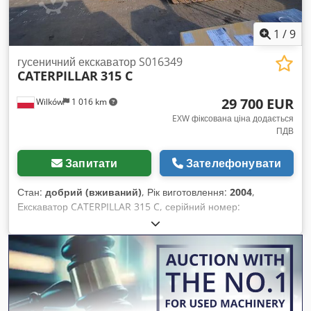
1
/
9
гусеничний екскаватор S016349
CATERPILLAR
315 C
29 700 EUR
Wilków
1 016 km
EXW фіксована ціна додається
ПДВ
Запитати
Зателефонувати
Стан:
добрий (вживаний)
, Рік виготовлення:
2004
,
Екскаватор CATERPILLAR 315 C, серійний номер:
CAT0315CTANF00406 Dksdpfjydnxbjx Amyor 83 кВт 2004 рік