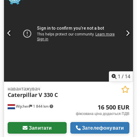
1
/
14
навантажувач
Caterpillar
V 330 C
16 500 EUR
Wijchen
1 844 km
фіксована ціна додається ПДВ
Запитати
Зателефонувати