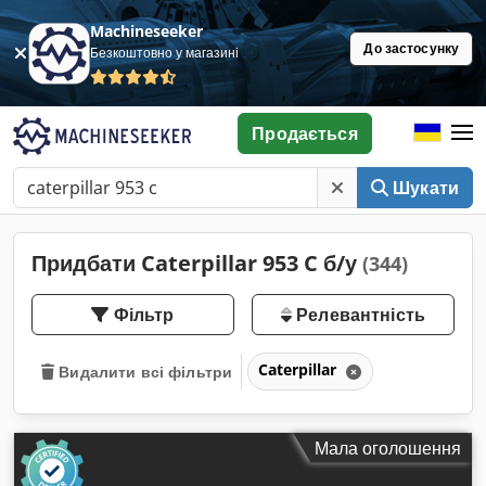
Machineseeker
До застосунку
Безкоштовно у магазині
Продається
Шукати
Придбати Caterpillar 953 C б/у
(344)
Фільтр
Релевантність
Caterpillar
Видалити всі фільтри
Мала оголошення