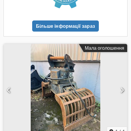
та гаком для рихлення ґрунту. Машина перевірена нашими
механіками, гідравліка повністю справна, без значних
люфтів. Екскаватор ґрунтовно нами оновлений та
підготовлений до подальшої важкої роботи. Оснащений
Більше інформації зараз
сталевими гусеницями шириною 60 см, системою GPS
MC3000 для високоточного копання, а також камерами із
круговим оглядом 360°. ПРОПОНУЄМО АКЦІЙНО ДЕШЕВЕ
ДОСТАВЛЕННЯ ПО ВСІЙ ТЕРИТОРІЇ ЄС НАШИМ
Мала оголошення
АВТОТРАНСПОРТОМ! У вартість входить повний пакет
документів для реєстрації. Приймаємо всі форми оплати: -
лізинг, - кредит, - готівка, - банківський переказ. За оплату
готівкою або переказом можна одразу забрати транспорт із
салону. Ми також займаємось страхуванням — розрахуємо
для вас найнижчу ставку для будь-якого транспортного
засобу — ПЕРЕВІРТЕ НАС! Маємо можливість доставляти
оплатні легкові та вантажні автомобілі за зазначеною
адресою по всій Європі. Детальніша інформація у наших
продавців. Двигун: Модель: Caterpillar C7 Тип: дизельний,
6-циліндровий, турбонаддув, інтеркулер Обʼєм: 7,2 л
Потужність: 204 кВт (бл. 277 к.с.) Система упорскування:
HEUI (гідравлічно-електронна) Робочі параметри: - Високий