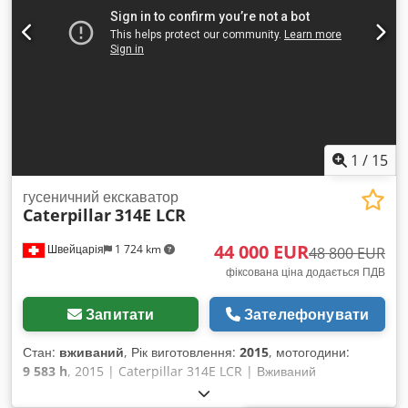
1
/
15
гусеничний екскаватор
Caterpillar
314E LCR
44 000 EUR
Швейцарія
1 724 km
48 800 EUR
фіксована ціна додається ПДВ
Запитати
Зателефонувати
Стан:
вживаний
, Рік виготовлення:
2015
, мотогодини:
9 583 h
, 2015 | Caterpillar 314E LCR | Вживаний
гусеничний екскаватор | 9583 години 📍Місцезнаходження: