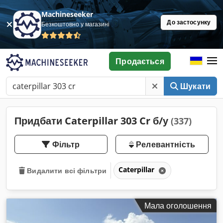
Machineseeker
До застосунку
Безкоштовно у магазині
Продається
Шукати
Придбати Caterpillar 303 Cr б/у
(337)
Фільтр
Релевантність
Caterpillar
Видалити всі фільтри
Мала оголошення