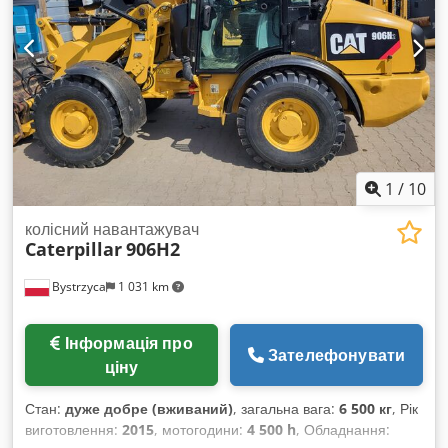
1
/
10
колісний навантажувач
Caterpillar
906H2
Bystrzyca
1 031 km
Інформація про
Зателефонувати
ціну
Стан:
дуже добре (вживаний)
, загальна вага:
6 500 кг
, Рік
виготовлення:
2015
, мотогодини:
4 500 h
, Обладнання: