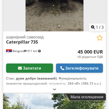
1
/
3
шарнірний самоскид
Caterpillar
735
45 000 EUR
Beograd
911 km
VB додається ПДВ
Запитати
Зателефонувати
Стан:
дуже добре (вживаний)
, Функціональність:
повністю працездатний
, потужність:
284 кВт (386,13 к.с.)
,
колір:
білий
, максимальна вага навантаження:
40 000 кг
,
Рік виготовлення:
2007
, номер машини/транспортного
Мала оголошення
засобу:
CAT00735JB1N00920
, Машина повністю
працездатна. Dksdpfx Aqeylw Nxeujr