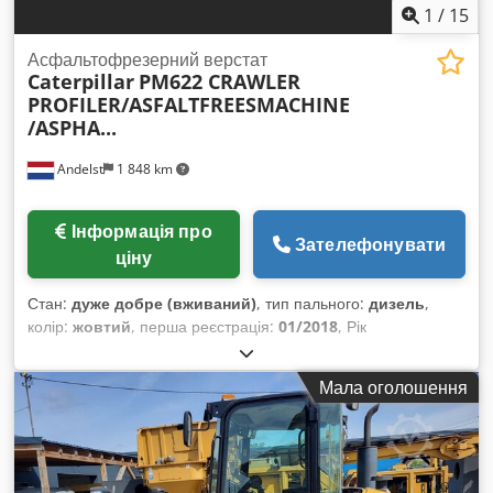
1
/
15
Асфальтофрезерний верстат
Caterpillar
PM622 CRAWLER
PROFILER/ASFALTFREESMACHINE
/ASPHA...
Andelst
1 848 km
Інформація про
Зателефонувати
ціну
Стан:
дуже добре (вживаний)
, тип пального:
дизель
,
колір:
жовтий
, перша реєстрація:
01/2018
, Рік
виготовлення:
2018
,
Мала оголошення