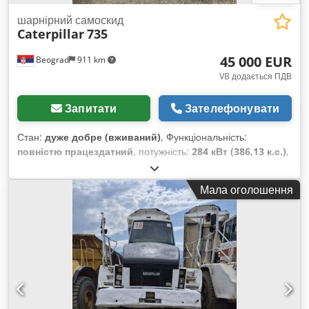
розжарювання — LED-система освітлення — дуже
маневрений фронтальний навантажувач — у хорошому
шарнірний самоскид
Caterpillar
735
стані!! Бокове зміщення, 3-тє гідравлічне розподільче, заднє
та переднє робоче освітлення, дахова накладка, вітрове
45 000 EUR
Beograd
911 km
скло, напівкабіна,
VB додається ПДВ
Запитати
Зателефонувати
Стан:
дуже добре (вживаний)
, Функціональність:
повністю працездатний
, потужність:
284 кВт (386,13 к.с.)
,
колір:
білий
, максимальна вага навантаження:
40 000 кг
,
Рік виготовлення:
2007
, номер машини/транспортного
Мала оголошення
засобу:
CAT00735VB1N00936
, Самоскид у відмінному стані.
Dkodpfoylw Rijx Aquor