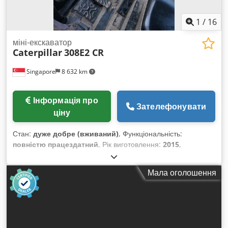
1
/
16
міні-екскаватор
Caterpillar
308E2 CR
Singapore
8 632 km
Інформація про
Зателефонувати
ціну
Стан:
дуже добре (вживаний)
, Функціональність:
повністю працездатний
, Рік виготовлення:
2015
,
мотогодини:
2 135 h
, номер машини/транспортного засобу:
CAT0308EPMY201796
, ВЖИВАНИЙ ГІДРАВЛІЧНИЙ
Мала оголошення
ЕКСКАВАТОР CATERPILLAR У ГАРНОМУ РОБОЧОМУ СТАНІ
МОДЕЛЬ: 308E2 CR Djdpfxoy E E Uwo Aqujkr СЕРІЙНИЙ
НОМЕР: CAT0308EPMY201796 НАРОБІТКИ: 2135 мотогодин
РІК ВИПУСКУ: 2015