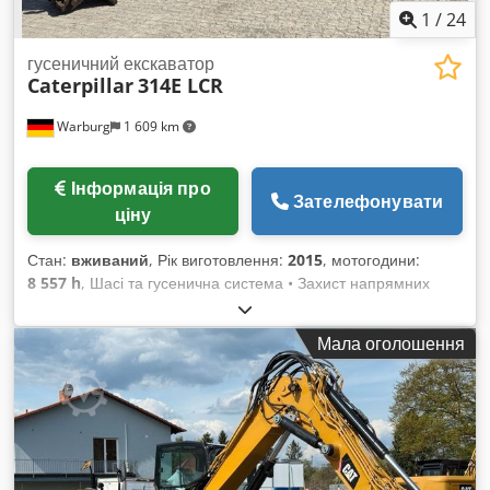
1
/
24
гусеничний екскаватор
Caterpillar
314E LCR
Warburg
1 609 km
Інформація про
Зателефонувати
ціну
Стан:
вживаний
, Рік виготовлення:
2015
, мотогодини:
8 557 h
, Шасі та гусенична система • Захист напрямних
гусениць (по центру) • Захист поворотного кільця • Гусениці
з трьома зубцями ґрунтових пластин • Основна рама, довге
Мала оголошення
шасі з відвалом • Регулювання відвалу • Відвал (приблизно
2,08 м) • Управління відвалом з насосом середнього тиску •
Захист приводних моторів • Пакет захисту піддону Стріла,
рукоять і механізми • Стріла: посилене виконання
(приблизно 4,65 м) • Рукоять: посилене виконання
(приблизно 2,50 м) • Ківшове механізм з функцією підйому •
Циліндри: o Циліндр стріли з клапаном утримання