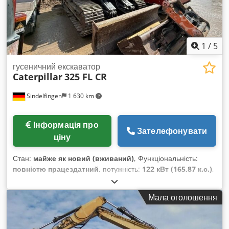
1
/
5
гусеничний екскаватор
Caterpillar
325 FL CR
Sindelfingen
1 630 km
Інформація про
Зателефонувати
ціну
Стан:
майже як новий (вживаний)
, Функціональність:
повністю працездатний
, потужність:
122 кВт (165,87 к.с.)
,
Рік виготовлення:
2018
, мотогодини:
3 800 h
, Обладнання:
кондиціонер
, * 3 800 годин * Монобалка * Підтримка
Мала оголошення
відвалу * Кондиціонер * Система камер * Повністю
гідравлічний швидкозмінник Oilquick OQ70/55 *
Центральне змащення * Потужність двигуна 122 кВт *