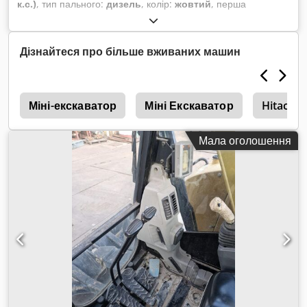
к.с.)
, тип пального:
дизель
, колір:
жовтий
, перша
реєстрація:
05/2008
, Рік виготовлення:
2008
, мотогодини:
4 966 h
,
Дізнайтеся про більше вживаних машин
1
Міні-екскаватор
Міні Екскаватор
Hitachi 
Мала оголошення