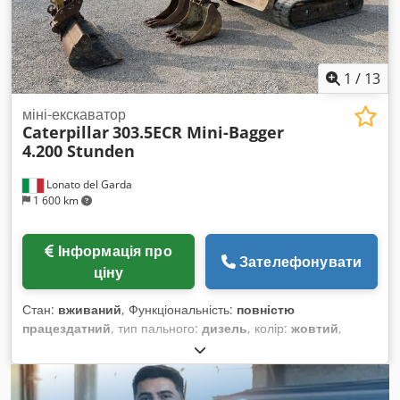
1
/
13
міні-екскаватор
Caterpillar
303.5ECR Mini-Bagger
4.200 Stunden
Lonato del Garda
1 600 km
Інформація про
Зателефонувати
ціну
Стан:
вживаний
, Функціональність:
повністю
працездатний
, тип пального:
дизель
, колір:
жовтий
,
загальна вага:
3 580 кг
, Рік виготовлення:
2018
,
мотогодини:
4 200 h
, Обладнання:
стандартна лопата
,