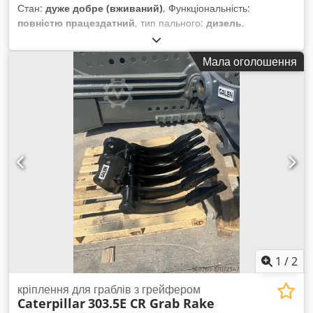
Стан:
дуже добре (вживаний)
, Функціональність:
повністю працездатний
, тип пального:
дизель
,
експлуатаційна маса:
3 580 кг
, Рік виготовлення:
2020
,
мотогодини:
2 434 h
, Обладнання:
гусеничні гумові
Мала оголошення
стрічки
, * 2434 години * Двигун: Cat C1.7 * Потужність
двигуна: 24,8 кВт Dkjdpfx Aqozrthvjuer * Клас викидів: EU
Stage V * Робоча вага: 3580 кг * Габаритні розміри
(транспортна довжина: 4800 мм – транспортна ширина:
1780 мм – транспортна висота: 2480 мм) * Короткий задній
звис (ECR – Extended Compact Radius) * Пропорційна
додаткова гідравліка * Система швидкої заміни насадок
1
/
2
кріплення для граблів з грейфером
Caterpillar
303.5E CR Grab Rake