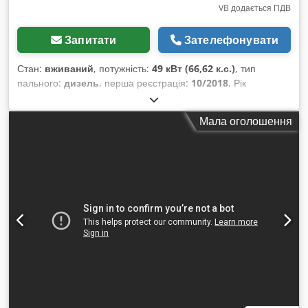
VB додається ПДВ
Запитати
Зателефонувати
Стан:
вживаний
, потужність:
49 кВт (66,62 к.с.)
, тип
пального:
дизель
, перша реєстрація:
10/2018
, Рік
виготовлення:
2018
, мотогодини:
7 900 h
,
Мала оголошення