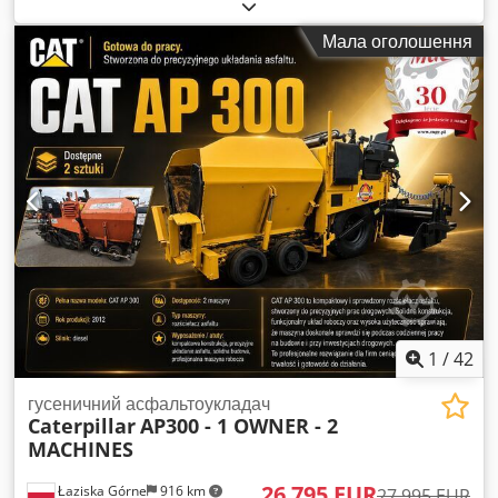
палетні вилки
, CAT 906 Dkjdpfx Ajztb R Isquer 2015 рік
4500 мотогодин Ковш та вила в комплекті.
Мала оголошення
1
/
42
гусеничний асфальтоукладач
Caterpillar
AP300 - 1 OWNER - 2
MACHINES
26 795 EUR
Łaziska Górne
916 km
27 995 EUR