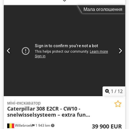
Мала оголошення
1
/
12
міні-екскаватор
Caterpillar
308 E2CR - CW10 -
snelwisselsysteem – extra fun...
39 900 EUR
Willebroek
1 943 km