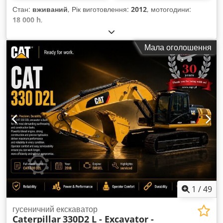
Стан:
вживаний
, Рік виготовлення:
2012
, мотогодини:
18 000 h
,
Мала оголошення
1
/
49
гусеничний екскаватор
Caterpillar
330D2 L - Excavator -