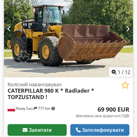
1
/
12
Колісний навантажувач
CATERPILLAR
980 K * Radlader *
TOPZUSTAND !
69 900 EUR
Nowy Sacz
777 km
фіксована ціна додається ПДВ
Запитати
Зателефонувати