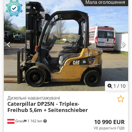
Мала оголошення
конфігурація осей:
4x4
, перша реєстрація:
10/1998
, Рік
виготовлення:
1998
, мотогодини:
17 762 h
, паливо:
дизель
,
Обладнання:
палетні вилки, повний привід
,
1
/
10
Дизельні навантажувачі
Caterpillar
DP25N - Triplex-
Freihub 5,6m + Seitenschieber
10 990 EUR
Gnas
1 162 km
VB додається ПДВ