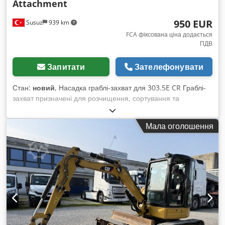
Attachment
950 EUR
Susuz
939 km
FCA фіксована ціна додається
ПДВ
Запитати
Зателефонувати
Стан:
новий
, Насадка граблі-захват для 303.5E CR Граблі-
захват призначені для розчищення, сортування та
навантаження коренів і порослі. Dksdpfx Ajulaaxoqujr
Мала оголошення