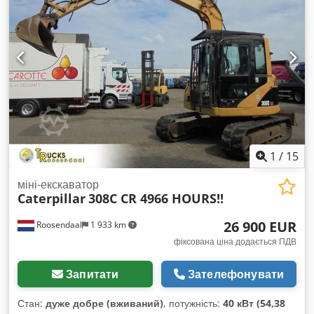
Робоча вага 25 000 кг Dkjdpezdn Syjfx Aquor * 1 x глибокий
ківш * Стан як новий
1
/
15
міні-екскаватор
Caterpillar
308C CR 4966 HOURS!!
26 900 EUR
Roosendaal
1 933 km
фіксована ціна додається ПДВ
Запитати
Зателефонувати
Стан:
дуже добре (вживаний)
, потужність:
40 кВт (54,38