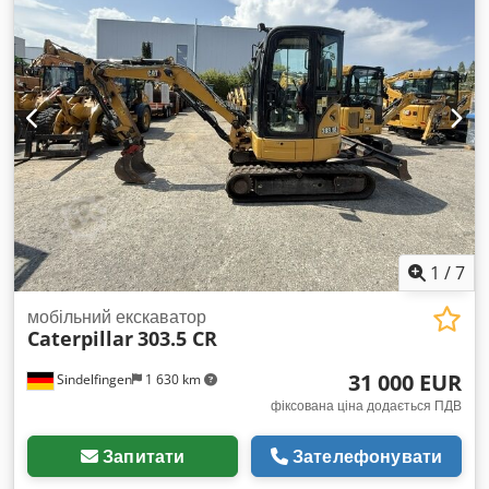
1
/
7
мобільний екскаватор
Caterpillar
303.5 CR
31 000 EUR
Sindelfingen
1 630 km
фіксована ціна додається ПДВ
Запитати
Зателефонувати