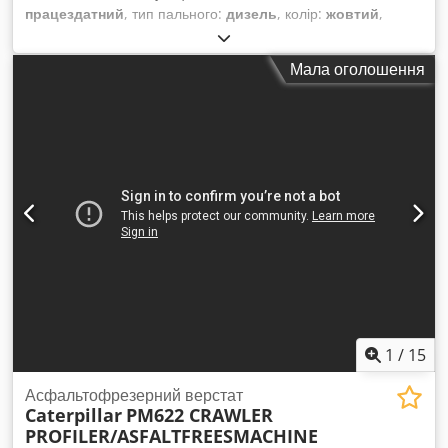
працездатний
, тип пального:
дизель
, колір:
жовтий
,
загальна вага:
3 580 кг
, Рік виготовлення:
2018
,
мотогодини:
4 200 h
, Обладнання:
стандартна лопата
,
Мала оголошення
1
/
15
Асфальтофрезерний верстат
Caterpillar
PM622 CRAWLER
PROFILER/ASFALTFREESMACHINE