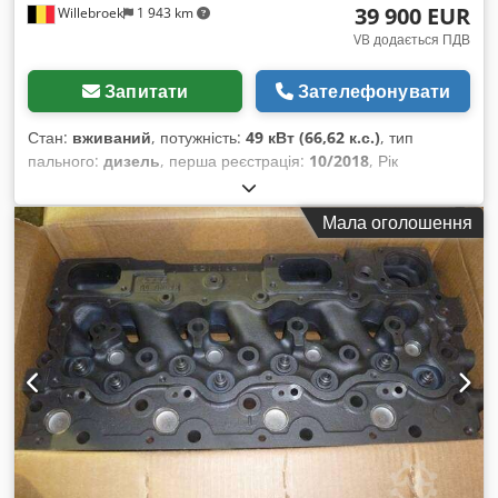
39 900 EUR
Willebroek
1 943 km
VB додається ПДВ
Запитати
Зателефонувати
Стан:
вживаний
, потужність:
49 кВт (66,62 к.с.)
, тип
пального:
дизель
, перша реєстрація:
10/2018
, Рік
виготовлення:
2018
, мотогодини:
7 900 h
,
Мала оголошення