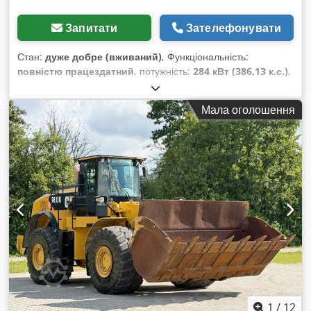
Запитати
Зателефонувати
Стан:
дуже добре (вживаний)
, Функціональність:
повністю працездатний
, потужність:
284 кВт (386,13 к.с.)
,
колір:
білий
, максимальна вага навантаження:
40 000 кг
,
Рік виготовлення:
2007
, номер машини/транспортного
Мала оголошення
засобу:
CAT00735JB1N00920
, Машина повністю
працездатна. Chjdjylw Nxopfx Abzja
1
/
12