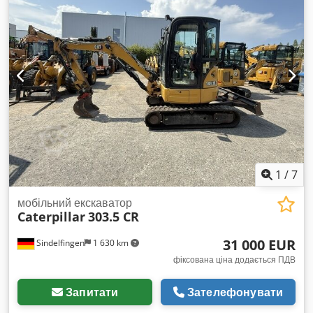
1
/
7
мобільний екскаватор
Caterpillar
303.5 CR
31 000 EUR
Sindelfingen
1 630 km
фіксована ціна додається ПДВ
Запитати
Зателефонувати