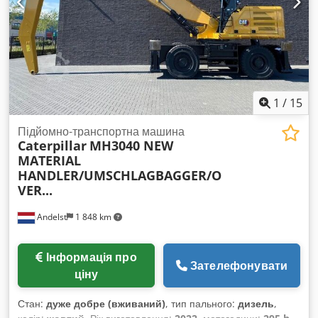
1
/
15
Підйомно-транспортна машина
Caterpillar
MH3040 NEW
MATERIAL
HANDLER/UMSCHLAGBAGGER/O
VER...
Andelst
1 848 km
Інформація про
Зателефонувати
ціну
Стан:
дуже добре (вживаний)
, тип пального:
дизель
,