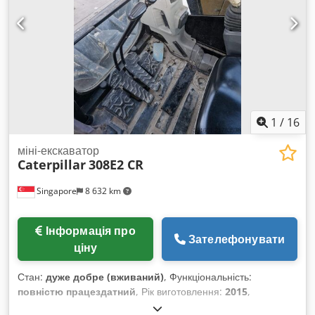
1
/
16
міні-екскаватор
Caterpillar
308E2 CR
Singapore
8 632 km
Інформація про
Зателефонувати
ціну
Стан:
дуже добре (вживаний)
, Функціональність:
повністю працездатний
, Рік виготовлення:
2015
,
мотогодини:
2 135 h
, номер машини/транспортного засобу: