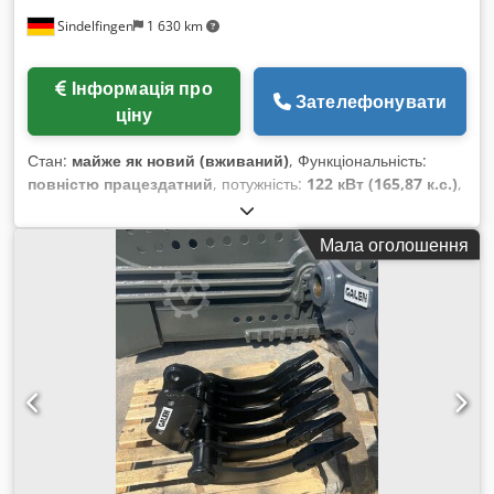
Sindelfingen
1 630 km
Інформація про
Зателефонувати
ціну
Стан:
майже як новий (вживаний)
, Функціональність:
повністю працездатний
, потужність:
122 кВт (165,87 к.с.)
,
Рік виготовлення:
2018
, мотогодини:
3 800 h
, Обладнання:
кондиціонер
, * 3 800 годин * Монобалка * Підтримка
Мала оголошення
відвалу * Кондиціонер * Система камер * Повністю
гідравлічний швидкозмінник Oilquick OQ70/55 *
Центральне змащення * Потужність двигуна 122 кВт *
Робоча вага 25 000 кг * 1 x глибокий ківш Chedpfxszdn Sye
Abzoa * Стан як новий