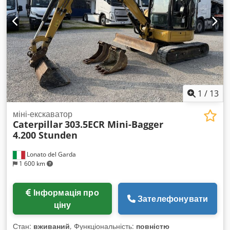
1
/
13
міні-екскаватор
Caterpillar
303.5ECR Mini-Bagger
4.200 Stunden
Lonato del Garda
1 600 km
Інформація про
Зателефонувати
ціну
Стан:
вживаний
, Функціональність:
повністю