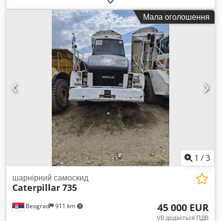
Рік виготовлення:
2007
, номер машини/транспортного
Мала оголошення
засобу:
CAT00735VB1N00936
, Самоскид у відмінному стані.
Cjdpfxeylw Ris Abzoha
1
/
3
шарнірний самоскид
Caterpillar
735
45 000 EUR
Beograd
911 km
VB додається ПДВ