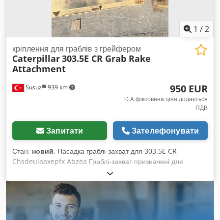
1
/
2
кріплення для граблів з грейфером
Caterpillar
303.5E CR Grab Rake
Attachment
950 EUR
Susuz
939 km
FCA фіксована ціна додається
ПДВ
Запитати
Зателефонувати
Стан:
новий
, Насадка граблі-захват для 303.5E CR
Chsdeulaaxepfx Abzea Граблі-захват призначені для
розчищення, сортування та навантаження коренів і порослі.