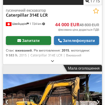
1
/
15
гусеничний екскаватор
Caterpillar
314E LCR
44 000 EUR
Швейцарія
1 724 km
48 800 EUR
фіксована ціна додається ПДВ
Запитати
Зателефонувати
Стан:
вживаний
, Рік виготовлення:
2015
, мотогодини:
9 583 h
, 2015 | Caterpillar 314E LCR | Вживаний
гусеничний екскаватор | 9583 години 📍Місцезнаходження:
Швейцарія 🚛 Доставка до вашого місця призначення
Мала оголошення
можлива – скористайтеся нашим калькулятором вартості
доставки, щоб оцінити транспортні витрати! 💰 Купуйте
зараз за 44 000 євро або зробіть свою пропозицію. Cjdjyyp
Taopfx Abzjha Оплата при доставці можлива за помірну
плату (за умови схвалення)* 👷‍♂️ Перевірено незалежним
експертом 65 пунктів перевірки, з них 53 схвалено ✅, 11 –
незначні недоліки ℹ️, 1 потребує уваги ⚠️ 📌 Коментар
інспектора: ГІДРАВЛІЧНИЙ КОВШ НЕ ВХОДИТЬ У