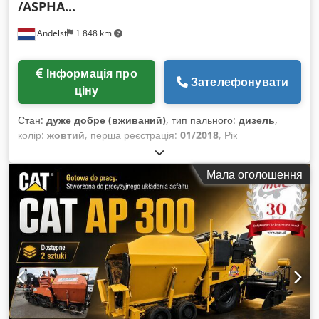
/ASPHA...
Andelst
1 848 km
Інформація про
Зателефонувати
ціну
Стан:
дуже добре (вживаний)
, тип пального:
дизель
,
колір:
жовтий
, перша реєстрація:
01/2018
, Рік
виготовлення:
2018
,
Мала оголошення