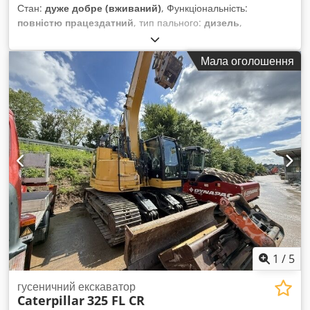
Стан:
дуже добре (вживаний)
, Функціональність:
повністю працездатний
, тип пального:
дизель
,
експлуатаційна маса:
3 580 кг
, Рік виготовлення:
2020
,
мотогодини:
2 434 h
, Обладнання:
гусеничні гумові
Мала оголошення
стрічки
, * 2434 години * Двигун: Cat C1.7 * Потужність
двигуна: 24,8 кВт Chsdozrthvepfx Abzja * Клас викидів: EU
Stage V * Робоча вага: 3580 кг * Габаритні розміри
(транспортна довжина: 4800 мм – транспортна ширина:
1780 мм – транспортна висота: 2480 мм) * Короткий задній
звис (ECR – Extended Compact Radius) * Пропорційна
додаткова гідравліка * Система швидкої заміни насадок
1
/
5
гусеничний екскаватор
Caterpillar
325 FL CR