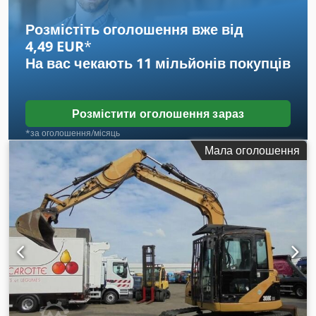
Розмістіть оголошення вже від
4,49 EUR
*
На вас чекають
11 мільйонів покупців
Розмістити оголошення зараз
*за оголошення/місяць
Мала оголошення