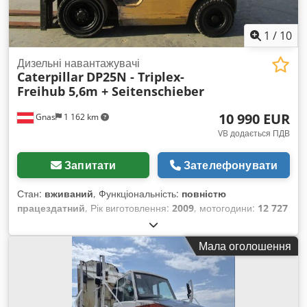
1
/
10
Дизельні навантажувачі
Caterpillar
DP25N - Triplex-
Freihub 5,6m + Seitenschieber
10 990 EUR
Gnas
1 162 km
VB додається ПДВ
Запитати
Зателефонувати
Стан:
вживаний
, Функціональність:
повністю
працездатний
, Рік виготовлення:
2009
, мотогодини:
12 727
h
, вантажопідйомність:
2 500 кг
, висота підйому:
5 600 мм
,
тип пального:
дизель
, тип щогли:
триплекс
, конструктивна
Мала оголошення
висота:
2 370 мм
, потужність:
38 кВт (51,67 к.с.)
, тип
приводу:
Diesel
, Дизельний вилковий навантажувач
Cedpjzlvq Tofx Abzjha Тип щогли: триплекс Стан: готовий
до роботи та повністю функціональний Технічний стан: