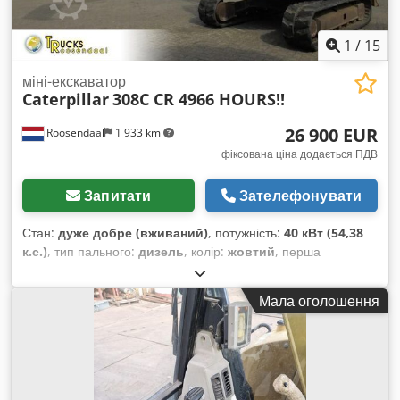
1
/
15
міні-екскаватор
Caterpillar
308C CR 4966 HOURS!!
26 900 EUR
Roosendaal
1 933 km
фіксована ціна додається ПДВ
Запитати
Зателефонувати
Стан:
дуже добре (вживаний)
, потужність:
40 кВт (54,38
к.с.)
, тип пального:
дизель
, колір:
жовтий
, перша
реєстрація:
05/2008
, Рік виготовлення:
2008
, мотогодини:
4 966 h
,
Мала оголошення