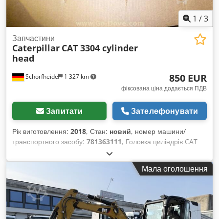
1
/
3
Запчастини
Caterpillar
CAT 3304 cylinder
head
850 EUR
Schorfheide
1 327 km
фіксована ціна додається ПДВ
Запитати
Зателефонувати
Рік виготовлення:
2018
, Стан:
новий
, номер машини/
транспортного засобу:
781363111
, Головка циліндрів CAT
3304 * Нова * Додаткова інформація Тип: двигун,
Загальний стан: дуже хороший, Технічний стан: дуже
Мала оголошення
хороший, Візуальний стан: дуже хороший, Csdpshyx U Dofx
Abzjha