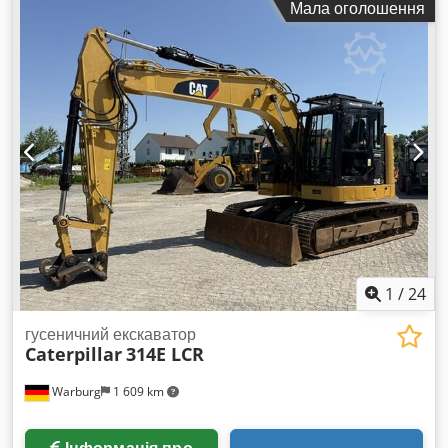
Мала оголошення
1
/
24
гусеничний екскаватор
Caterpillar
314E LCR
Warburg
1 609 km
Інформація про