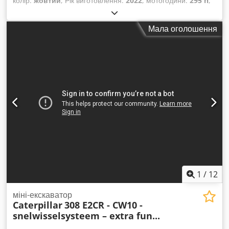
колір:
жовтий
, Рік виготовлення:
2022
, мотогодини:
295 h
,
Мала оголошення
1
/
12
міні-екскаватор
Caterpillar
308 E2CR - CW10 -
snelwisselsysteem – extra fun...