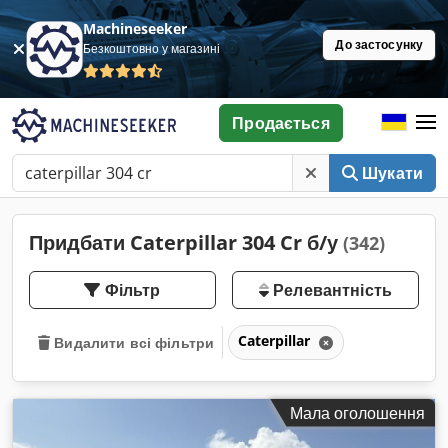
Machineseeker
До застосунку
Безкоштовно у магазині
Продається
Шукати
Придбати Caterpillar 304 Cr б/у
(342)
Фільтр
Релевантність
Caterpillar
Видалити всі фільтри
Мала оголошення