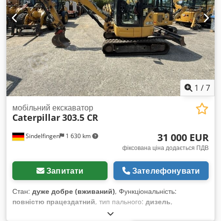
1
/
7
мобільний екскаватор
Caterpillar
303.5 CR
31 000 EUR
Sindelfingen
1 630 km
фіксована ціна додається ПДВ
Запитати
Зателефонувати
Стан:
дуже добре (вживаний)
, Функціональність:
повністю працездатний
, тип пального:
дизель
,
експлуатаційна маса:
3 580 кг
, Рік виготовлення:
2020
,