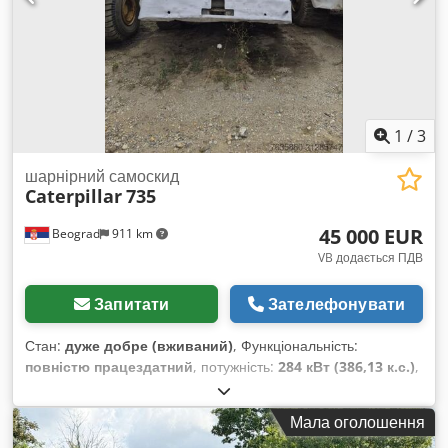
1
/
3
шарнірний самоскид
Caterpillar
735
45 000 EUR
Beograd
911 km
VB додається ПДВ
Запитати
Зателефонувати
Стан:
дуже добре (вживаний)
, Функціональність:
повністю працездатний
, потужність:
284 кВт (386,13 к.с.)
,
колір:
білий
, максимальна вага навантаження:
40 000 кг
,
Рік виготовлення:
2007
, номер машини/транспортного
Мала оголошення
засобу:
CAT00735JB1N00920
, Машина повністю