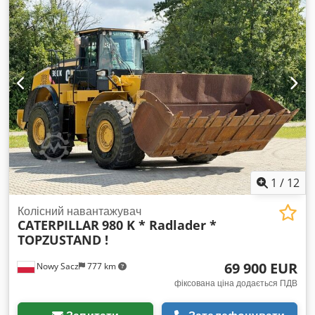
працездатна. Csdoylw Nxepfx Abwsha
1
/
12
Колісний навантажувач
CATERPILLAR
980 K * Radlader *
TOPZUSTAND !
69 900 EUR
Nowy Sacz
777 km
фіксована ціна додається ПДВ