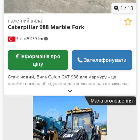
1
/
13
палетний вила
Caterpillar
988 Marble Fork
Susuz
939 km
Інформація про
Зателефонувати
ціну
Стан:
новий
, Вила Galen CAT 988 для мармуру – це
надійне навісне обладнання для колісного навантажувача,
розроблене для безпечного та ефективного переміщення
блоків мармуру. Воно має посилену сталеву конструкцію,
Мала оголошення
адаптовано під конкретну модель машини,
характеризується високою вантажопідйомністю та надійною
роботою у складних умовах кар’єрів і підприємств з обробки
каменю. Для отримання детальної інформації та уточнення
цін, будь ласка, зверніться до нас. Csdpozlbmmefx Abwsha