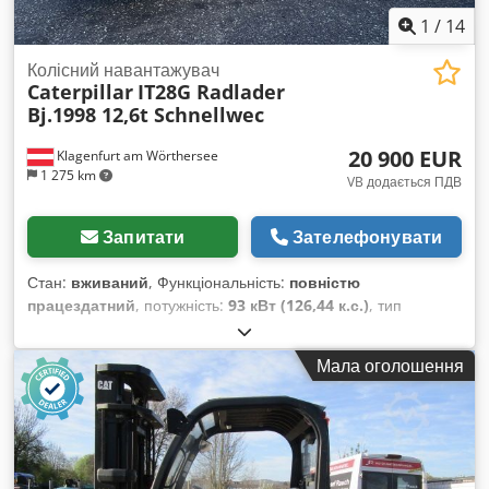
1
/
14
Колісний навантажувач
Caterpillar
IT28G Radlader
Bj.1998 12,6t Schnellwec
20 900 EUR
Klagenfurt am Wörthersee
1 275 km
VB додається ПДВ
Запитати
Зателефонувати
Стан:
вживаний
, Функціональність:
повністю
працездатний
, потужність:
93 кВт (126,44 к.с.)
, тип
передачі:
автоматичний
, тип пального:
дизель
, маса без
навантаження:
12 600 кг
, експлуатаційна маса:
12 600 кг
,
Мала оголошення
конфігурація осей:
4x4
, перша реєстрація:
10/1998
, Рік
виготовлення:
1998
, мотогодини:
17 762 h
, паливо:
дизель
,
Обладнання:
палетні вилки, повний привід
,