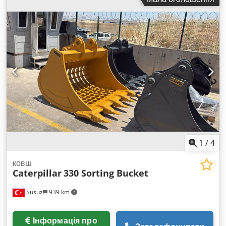
CAT0432DKWEP01798
, відмінний стан Cjdpfx
Ajylmkxebwsha
1
/
4
ковш
Caterpillar
330 Sorting Bucket
Susuz
939 km
Інформація про