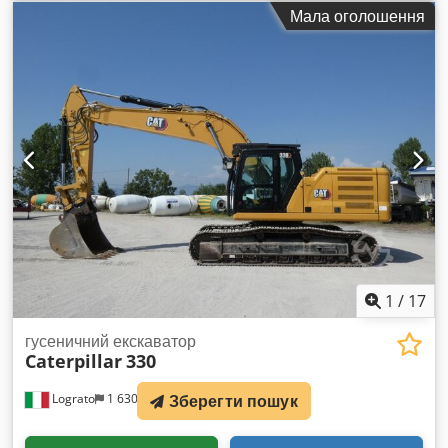
мотогодини:
2 434 h
, Обладнання:
гусеничні гумові
Мала оголошення
стрічки
, * 2434 години * Двигун: Cat C1.7 * Потужність
двигуна: 24,8 кВт * Клас викидів: EU Stage V * Робоча вага:
3580 кг * Габаритні розміри (транспортна довжина: 4800 мм
– транспортна ширина: 1780 мм – транспортна висота:
2480 мм) * Короткий задній звис (ECR – Extended Compact
Radius) * Пропорційна додаткова гідравліка Chedjzrthvjpfx
Abwsa * Система швидкої заміни насадок
1
/
17
гусеничний екскаватор
Caterpillar
330
Зберегти пошук
Lograto
1 630 km