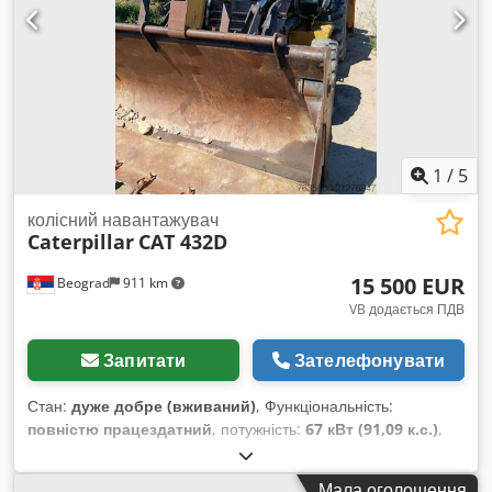
1
/
5
колісний навантажувач
Caterpillar
CAT 432D
15 500 EUR
Beograd
911 km
VB додається ПДВ
Запитати
Зателефонувати
Стан:
дуже добре (вживаний)
, Функціональність:
повністю працездатний
, потужність:
67 кВт (91,09 к.с.)
,
експлуатаційна маса:
9 800 кг
, Рік виготовлення:
2005
,
номер машини/транспортного засобу:
Мала оголошення