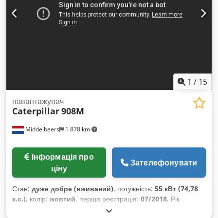
запитом Додаткова інформація Для отримання додаткової
інформації звертайтесь до Ернста ван Гека.
1
/
15
навантажувач
Caterpillar
908M
Middelbeers
1 878 km
Інформація про
Зателефонувати
ціну
Стан:
дуже добре (вживаний)
, потужність:
55 кВт (74,78
к.с.)
, колір:
жовтий
, перша реєстрація:
07/2018
, Рік
виготовлення:
2018
, мотогодини:
5 014 h
, Обладнання: