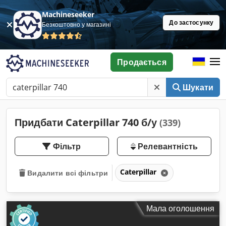
Machineseeker
До застосунку
Безкоштовно у магазині
Продається
Шукати
Придбати Caterpillar 740 б/у
(339)
Фільтр
Релевантність
Caterpillar
Видалити всі фільтри
Мала оголошення