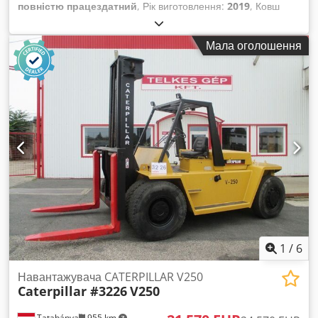
повністю працездатний
, Рік виготовлення:
2019
, Ковш
складної системи очистки вихлопу - Відмінні параметри для
важкого типу Caterpillar 938M 5,5 м³ У відмінному стані
важких земляних і завантажувальних робіт Транспортні
Chedowa R Tbjpfx Abwoa
розміри: Транспортна довжина: 10,4 м Транспортна
Мала оголошення
ширина: 3,19 м Транспортна висота: 3,35 м Ширина шасі
(LC): 3,19 м Довжина гусениць по опорній поверхні: 4,0 м
Вказана ціна є нетто, діє для експорту та для підприємств.
Для приватних клієнтів можливий значний дисконт —
запрошуємо телефонуйте безпосередньо, щоб отримати
найкращу ціну :)
1
/
6
Навантажувача CATERPILLAR V250
Caterpillar #3226
V250
Tatabánya
955 km