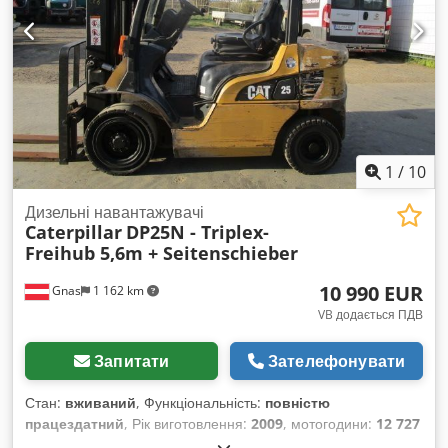
1
/
10
Дизельні навантажувачі
Caterpillar
DP25N - Triplex-
Freihub 5,6m + Seitenschieber
10 990 EUR
Gnas
1 162 km
VB додається ПДВ
Запитати
Зателефонувати
Стан:
вживаний
, Функціональність:
повністю
працездатний
, Рік виготовлення:
2009
, мотогодини:
12 727
h
, вантажопідйомність:
2 500 кг
, висота підйому:
5 600 мм
,