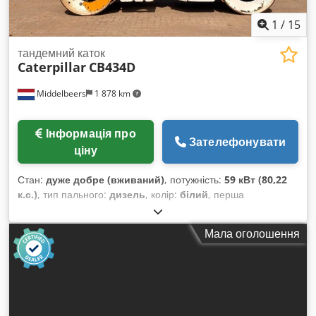
1
/
15
тандемний каток
Caterpillar
CB434D
Middelbeers
1 878 km
Інформація про
Зателефонувати
ціну
Стан:
дуже добре (вживаний)
, потужність:
59 кВт (80,22
к.с.)
, тип пального:
дизель
, колір:
білий
, перша
реєстрація:
04/2005
, Рік виготовлення:
2005
, мотогодини:
3 310 h
, Загальна інформація Cjdpfjyzz E Rsx Abwjha Рік
Мала оголошення
випуску: 2005 Серійний номер: CATCB434LCNH00390
Технічна інформація Кількість циліндрів: 4 Об’єм двигуна: 4
400 куб. см Привід: колісний Власна вага: 7 500 кг
Функціональність Робоча ширина: 150 см Стан Технічний
стан: дуже добрий Візуальний стан: дуже добрий
Пошкодження: відсутні Фінансова інформація Ціна: за