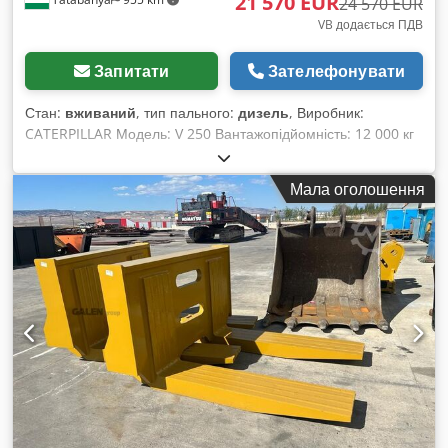
21 570 EUR
24 570 EUR
VB додається ПДВ
Запитати
Зателефонувати
Стан:
вживаний
, тип пального:
дизель
, Виробник:
CATERPILLAR Модель: V 250 Вантажопідйомність: 12 000 кг
Висота підйому: 3 710 мм Chjdpfx Abjc Urcijwoa Висота
стріли: 1 400 мм Ширина: 2 550 мм Загальна довжина (з
Мала оголошення
вилками): 6 400 мм