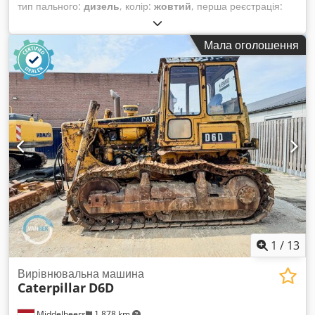
тип пального:
дизель
, колір:
жовтий
, перша реєстрація:
03/2006
, Рік виготовлення:
2006
, мотогодини:
5 484 h
,
Модельний рік: 2006 Привід: Гусеничний Кількість циліндрів:
Мала оголошення
3 Власна маса: 1 720 кг Технічний стан: добрий Візуальний
стан: добрий Ціна: За запитом Серійний номер: JBB00645
Для отримання додаткової інформації звертайтеся до
Ернста ван Хека. Chedpfxjw Hpqrj Abwoa
1
/
13
Вирівнювальна машина
Caterpillar
D6D
Middelbeers
1 878 km