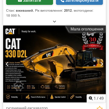
Запитати
Зателефонувати
Стан:
вживаний
, Рік виготовлення:
2012
, мотогодини:
18 000 h
,
Мала оголошення
1
/
49
гусеничний екскаватор