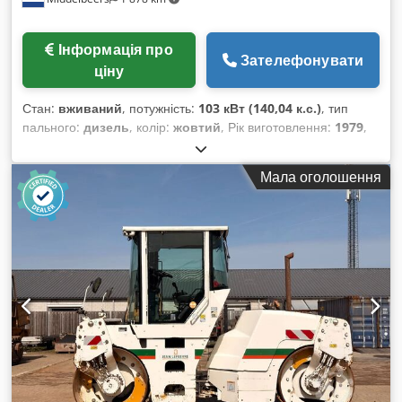
Інформація про
Зателефонувати
ціну
Стан:
вживаний
, потужність:
103 кВт (140,04 к.с.)
, тип
пального:
дизель
, колір:
жовтий
, Рік виготовлення:
1979
,
Загальна інформація Рік випуску: 1979 Модельний рік: 1979
Серійний номер: 20X1733 Технічна інформація Кількість
Мала оголошення
циліндрів: 6 Привід: гусеничний Власна вага: 14 000 кг Стан
Загальний стан: задовільний Технічний стан: добрий Cedpfx
Ajun Rlqsbwsha Візуальний стан: поганий Фінансова
інформація Ціна: за запитом Додаткова інформація Для
отримання додаткової інформації звертайтеся до Ернста
ван Хека.