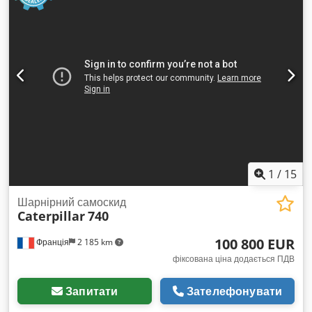
1
/
15
Шарнірний самоскид
Caterpillar
740
100 800 EUR
Франція
2 185 km
фіксована ціна додається ПДВ
Запитати
Зателефонувати