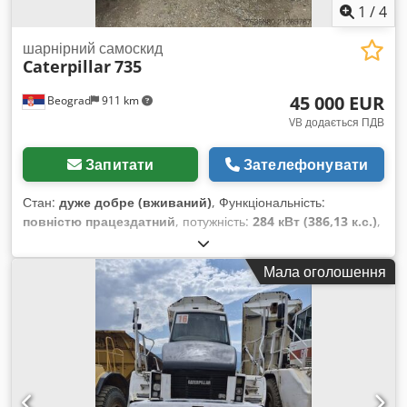
1
/
4
шарнірний самоскид
Caterpillar
735
45 000 EUR
Beograd
911 km
VB додається ПДВ
Запитати
Зателефонувати
Стан:
дуже добре (вживаний)
, Функціональність:
повністю працездатний
, потужність:
284 кВт (386,13 к.с.)
,
колір:
білий
, максимальна вага навантаження:
40 000 кг
,
Рік виготовлення:
2007
, номер машини/транспортного
Мала оголошення
засобу:
CAT00735VB1N00936
, Самоскид у відмінному стані.
Chedpfx Ajylw Riebwsa