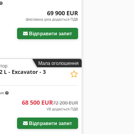
69 900 EUR
фіксована ціна додається ПДВ
Відправити запит
Мала оголошення
атор
 L - Excavator - 3
 km
68 500 EUR
72 200 EUR
VB додається ПДВ
Відправити запит