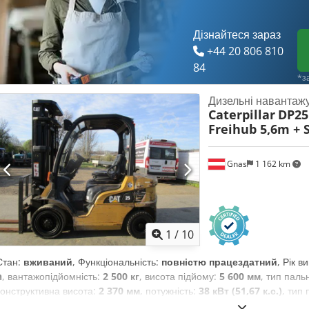
Дізнайтеся зараз
+44 20 806 810
84
*з
Дизельні навантаж
Caterpillar
DP25N
Freihub 5,6m + 
Gnas
1 162 km
1
/
10
Стан:
вживаний
, Функціональність:
повністю працездатний
, Рік 
h
, вантажопідйомність:
2 500 кг
, висота підйому:
5 600 мм
, тип паль
конструктивна висота:
2 370 мм
, потужність:
38 кВт (51,67 к.с.)
, тип
навантажувач Тип щогли: триплекс Стан: готовий до роботи та повн