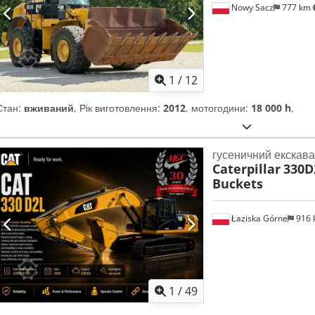
Nowy Sacz
777 km
1
/
12
Стан:
вживаний
, Рік виготовлення:
2012
, мотогодини:
18 000 h
,
гусеничний екскав
Caterpillar
330D2
Buckets
Łaziska Górne
916
1
/
49