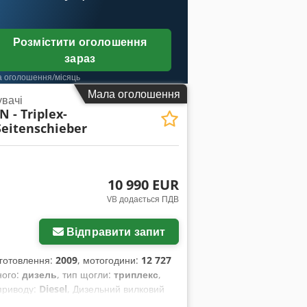
Розмістити оголошення
зараз
а оголошення/місяць
Мала оголошення
увачі
 - Triplex-
Seitenschieber
10 990 EUR
VB додається ПДВ
Відправити запит
виготовлення:
2009
, мотогодини:
12 727
ного:
дизель
, тип щогли:
триплекс
,
 приводу:
Diesel
, Дизельний вилковий
істю функціональний Технічний стан: