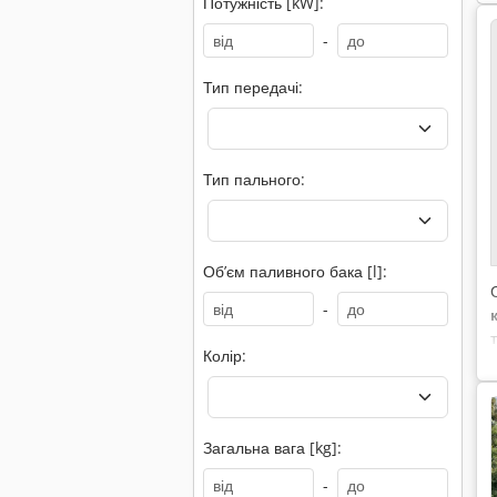
Потужність [kW]:
-
Тип передачі:
Тип пального:
Обʼєм паливного бака [l]:
-
к
Колір:
Загальна вага [kg]:
-