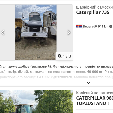
шарнірний самоски
Caterpillar
735
Beograd
911 km
1
/
3
Стан:
дуже добре (вживаний)
, Функціональність:
повністю праце
.с.)
, колір:
білий
, максимальна вага навантаження:
40 000 кг
, Рік 
транспортного засобу:
CAT00735JB1N00920
, Машина повністю прац
Колісний навантаж
CATERPILLAR
98
TOPZUSTAND !