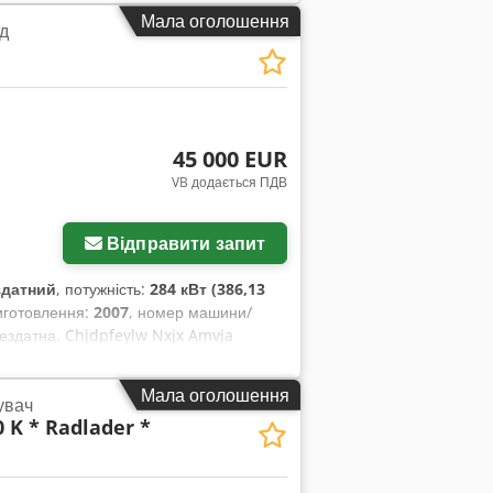
Мала оголошення
д
45 000 EUR
VB додається ПДВ
Відправити запит
здатний
, потужність:
284 кВт (386,13
виготовлення:
2007
, номер машини/
ездатна. Chjdpfeylw Nxjx Amvja
Мала оголошення
увач
0 K * Radlader *