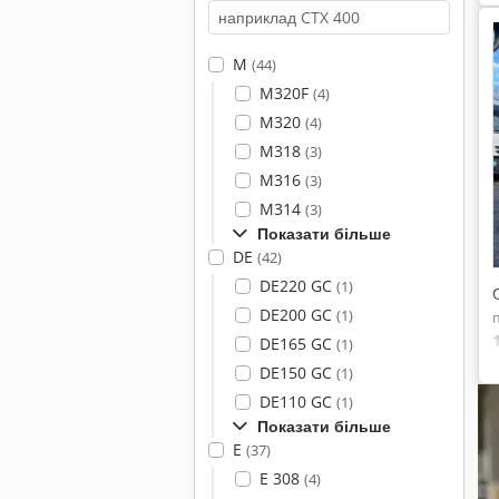
M
(44)
M320F
(4)
M320
(4)
M318
(3)
M316
(3)
M314
(3)
Показати більше
DE
(42)
DE220 GC
(1)
DE200 GC
(1)
DE165 GC
(1)
DE150 GC
(1)
DE110 GC
(1)
Показати більше
E
(37)
E 308
(4)