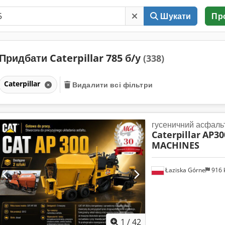
Шукати
Пр
Придбати Caterpillar 785 б/у
(338)
Caterpillar
Видалити всі фільтри
гусеничний асфаль
Caterpillar
AP30
MACHINES
Łaziska Górne
916
1
/
42