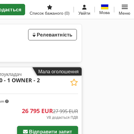
одається
Мова
Список бажаного
(0)
Увійти
Меню
Релевантність
Мала оголошення
тоукладач
0 - 1 OWNER - 2
 km
26 795 EUR
27 995 EUR
VB додається ПДВ
Відправити запит