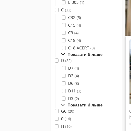
E 305
(1)
C
(33)
C32
(5)
C15
(4)
C9
(4)
C18
(4)
C18 ACERT
(3)
Показати більше
D
(32)
D7
(4)
D2
(4)
D6
(3)
D11
(3)
D3
(2)
Показати більше
GC
(20)
0
(16)
H
(16)