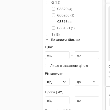
G
(15)
G3520
(4)
G3520E
(2)
G3516
(2)
G3516H
(1)
1
(13)
Показати більше
Ціна:
-
Лише з вказаною ціною
к
Рік випуску:
-
Пробіг [km]:
-
Caterpillar 225
Caterpillar 216
Caterpillar 215