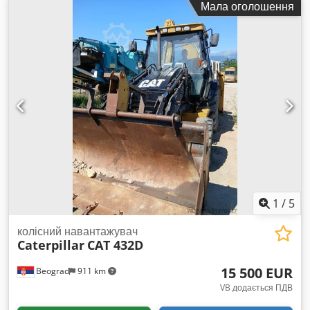
Мала оголошення
адаптовано під конкретну модель машини,
характеризується високою вантажопідйомністю та надійною
роботою у складних умовах кар’єрів і підприємств з обробки
каменю. Для отримання детальної інформації та уточнення
цін, будь ласка, зверніться до нас. Dedszlbmmepfx Adyokr
1
/
5
колісний навантажувач
Caterpillar
CAT 432D
15 500 EUR
Beograd
911 km
VB додається ПДВ