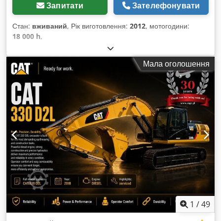
Запитати
Зателефонувати
Стан:
вживаний
, Рік виготовлення:
2012
, мотогодини:
18 000 h
,
Мала оголошення
1
/
49