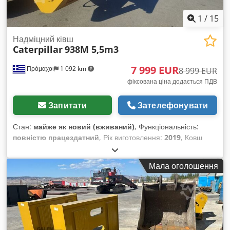
1
/
15
Надміцний ківш
Caterpillar
938M 5,5m3
7 999 EUR
Πρόμαχοι
1 092 km
8 999 EUR
фіксована ціна додається ПДВ
Запитати
Зателефонувати
Стан:
майже як новий (вживаний)
, Функціональність:
повністю працездатний
, Рік виготовлення:
2019
, Ковш
важкого типу Caterpillar 938M 5,5 м³ Djdpfx Aswa R
Tbjdyekr У відмінному стані
Мала оголошення