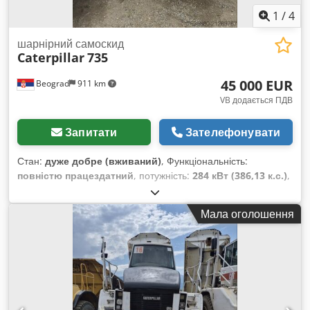
1
/
4
шарнірний самоскид
Caterpillar
735
45 000 EUR
Beograd
911 km
VB додається ПДВ
Запитати
Зателефонувати
Стан:
дуже добре (вживаний)
, Функціональність:
повністю працездатний
, потужність:
284 кВт (386,13 к.с.)
,
колір:
білий
, максимальна вага навантаження:
40 000 кг
,
Рік виготовлення:
2007
, номер машини/транспортного
Мала оголошення
засобу:
CAT00735VB1N00936
, Самоскид у відмінному стані.
Dksdpfoylw Riex Adyjr