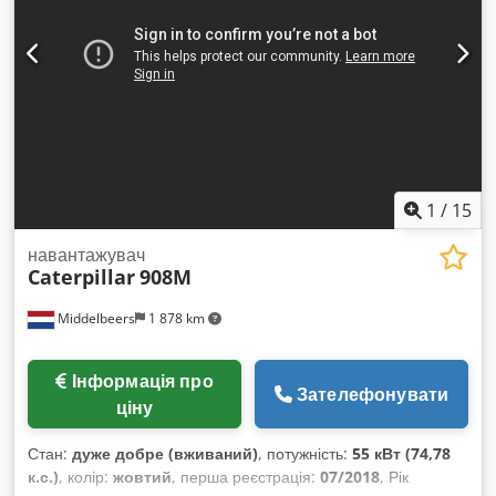
1
/
15
навантажувач
Caterpillar
908M
Middelbeers
1 878 km
Інформація про
Зателефонувати
ціну
Стан:
дуже добре (вживаний)
, потужність:
55 кВт (74,78
к.с.)
, колір:
жовтий
, перша реєстрація:
07/2018
, Рік