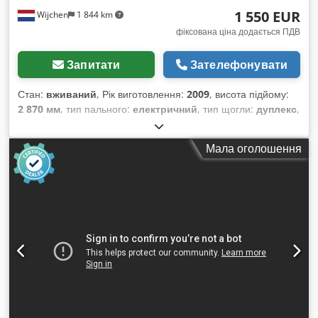
1 550 EUR
Wijchen
1 844 km
фіксована ціна додається ПДВ
Запитати
Зателефонувати
Стан:
вживаний
, Рік виготовлення:
2009
, висота підйому:
2 870 мм
, тип пального:
електричний
, тип щогли:
дуплекс
,
довжина вил:
1 140 мм
, загальна висота:
1 950 мм
,
загальна довжина:
1 960 мм
, загальна ширина:
850 мм
,
Мала оголошення
колір:
чорний
, Власна вага: 1270 кг Вантажопідйомність:
1200 кг - Рік випуску: 2009 Dsdpfx Adezrmgleyokr -
Наявність документації: Так - Тип документації: Інструкція
користувача - Наявність маркування CE: Так - Наявність
сертифіката CE: Ні - Серійний номер: 7XL00043 - Тип:
Вертикальний навантажувач - Вантажопідйомність: 1200 кг -
Висота підйому: 2870 мм - Габаритна висота: 1950 мм -
Довжина вил: 1140 мм - Ширина вил: 560 мм - Тип мачти:
Дуплекс - Тип приводу: Електричний - Інформація про
акумулятор: - Марка/Тип: PZS 345 - Рік випуску
акумулятора: 2009 - Ємність: 345 А·год - Напруга
акумулятора: 24 В - Довжина контейнера [мм]: 790 -