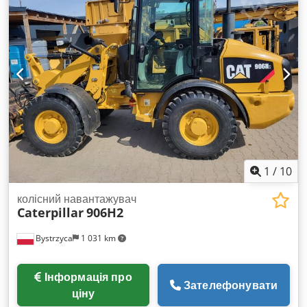
1
/
10
колісний навантажувач
Caterpillar
906H2
Bystrzyca
1 031 km
Інформація про
Зателефонувати
ціну