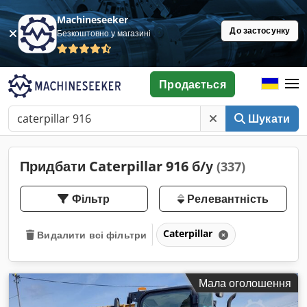
Machineseeker
До застосунку
Безкоштовно у магазині
Продається
Шукати
Придбати Caterpillar 916 б/у
(337)
Фільтр
Релевантність
Caterpillar
Видалити всі фільтри
Мала оголошення