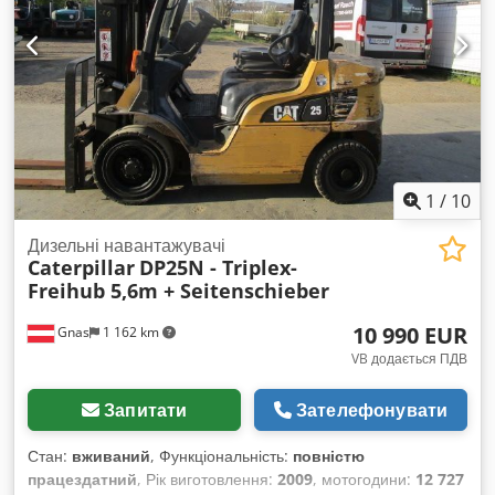
1
/
10
Дизельні навантажувачі
Caterpillar
DP25N - Triplex-
Freihub 5,6m + Seitenschieber
10 990 EUR
Gnas
1 162 km
VB додається ПДВ
Запитати
Зателефонувати
Стан:
вживаний
, Функціональність:
повністю
працездатний
, Рік виготовлення:
2009
, мотогодини:
12 727