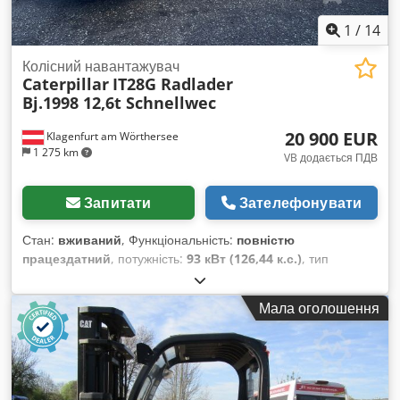
1
/
14
Колісний навантажувач
Caterpillar
IT28G Radlader
Bj.1998 12,6t Schnellwec
20 900 EUR
Klagenfurt am Wörthersee
1 275 km
VB додається ПДВ
Запитати
Зателефонувати
Стан:
вживаний
, Функціональність:
повністю
працездатний
, потужність:
93 кВт (126,44 к.с.)
, тип
передачі:
автоматичний
, тип пального:
дизель
, маса без
навантаження:
12 600 кг
, експлуатаційна маса:
12 600 кг
,
Мала оголошення
конфігурація осей:
4x4
, перша реєстрація:
10/1998
, Рік
виготовлення:
1998
, мотогодини:
17 762 h
, паливо:
дизель
,
Обладнання:
палетні вилки, повний привід
,