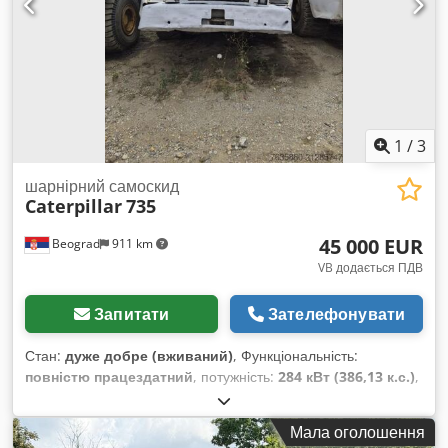
1
/
3
шарнірний самоскид
Caterpillar
735
45 000 EUR
Beograd
911 km
VB додається ПДВ
Запитати
Зателефонувати
Стан:
дуже добре (вживаний)
, Функціональність:
повністю працездатний
, потужність:
284 кВт (386,13 к.с.)
,
колір:
білий
, максимальна вага навантаження:
40 000 кг
,
Рік виготовлення:
2007
, номер машини/транспортного
Мала оголошення
засобу:
CAT00735JB1N00920
, Машина повністю