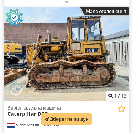
виготовлення:
2018
, мотогодини:
5 014 h
, Обладнання:
бортовий комп’ютер, кабіна
, Модельний рік: 2018
Мала оголошення
Кількість циліндрів: 3 Власна маса: 6 460 кг Кількість
клапанів: 3 Маркування CE: так Технічний стан: дуже
хороший Візуальний стан: дуже хороший Ціна: за запитом
Серійний номер: CAT0908MAH8803391 Dedpfxoy A Tn Hs
Adyskr = Додаткові опції та оснащення = - 3-й гідравлічний
розподільник - Закрита кабіна - Центральна система
змащування
1
/
13
Вирівнювальна машина
Caterpillar
D6D
Зберегти пошук
Middelbeers
1 878 km