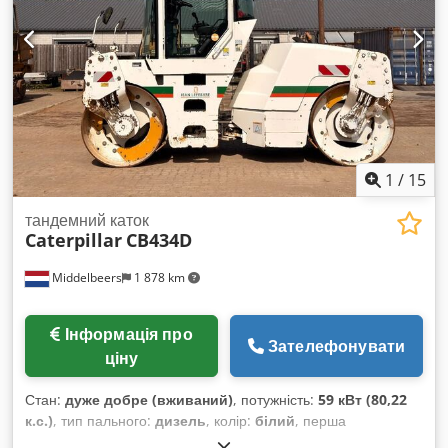
1
/
15
тандемний каток
Caterpillar
CB434D
Middelbeers
1 878 km
Інформація про
Зателефонувати
ціну
Стан:
дуже добре (вживаний)
, потужність:
59 кВт (80,22
к.с.)
, тип пального:
дизель
, колір:
білий
, перша
реєстрація:
04/2005
, Рік виготовлення:
2005
, мотогодини: