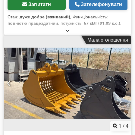
Запитати
Зателефонувати
Стан:
дуже добре (вживаний)
, Функціональність:
повністю працездатний
, потужність:
67 кВт (91,09 к.с.)
,
експлуатаційна маса:
9 800 кг
, Рік виготовлення:
2005
,
номер машини/транспортного засобу:
Мала оголошення
CAT0432DKWEP01798
, відмінний стан Dkedpfx
Adsylmkxoyjr
1
/
4