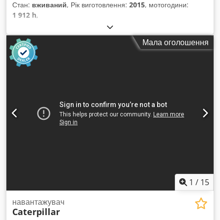
Стан:
вживаний
, Рік виготовлення:
2015
, мотогодини:
1 912 h
,
Мала оголошення
1
/
15
навантажувач
Caterpillar