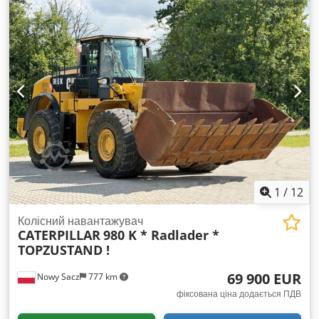
працездатна. Dedpfxsylw Nxs Adyskr
1
/
12
Колісний навантажувач
CATERPILLAR
980 K * Radlader *
TOPZUSTAND !
69 900 EUR
Nowy Sacz
777 km
фіксована ціна додається ПДВ