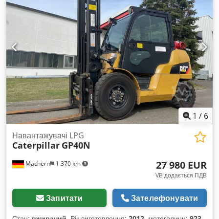
HEUI (гідравлічно-електронна) Робочі параметри: - Високий
крутний момент на низьких обертах - Відмінна взаємодія з
гідросистемою - Стабільна робота під великим
навантаженням Переваги: - Проста й довговічна конструкція
- Низькі експлуатаційні витрати - Відсутність складної
електроніки для викидів - Випробуваний двигун для важких
земляних робіт Гідравлічна система: Максимальний
робочий тиск: 35 МПа Тиск у режимі підйому: 38 МПа
Продуктивність насосів: близько 480 л/хв Тиск повороту: бл.
29,8 МПа Dkedpezadcbsfx Adyor Робочі сили: Сила
копання ковша: бл. 179 кН Сила копання стріли: бл. 126 кН
1
/
6
Механізм повороту: Швидкість обертання: бл. 11,5 об/хв
Крутний момент: бл. 110 кНм Робочі параметри:
Навантажувачі LPG
Максимальна глибина копання: бл. 7,2 м Максимальний
Caterpillar
GP40N
радіус роботи: бл. 10,7 м Висота завантаження: бл. 6,9 м
Максимальна висота копання: бл. 10 м Робоче обладнання:
27 980 EUR
Machern
1 370 km
Обʼєм ковша: бл. 1,5–1,8 м³ Довжина стріли: бл. 6,15 м
VB додається ПДВ
Довжина рукояті: бл. 3,2 м Загальні характеристики:
Експлуатаційна маса: 30 800 кг Шасі: LC (Long Carriage)
Запитати
Зателефонувати
Ширина гусениць: бл. 600 мм Застосування та основні
характеристики: - Висока сила копання і продуктивна
Стан:
вживаний
, Рік виготовлення:
2012
, мотогодини:
923