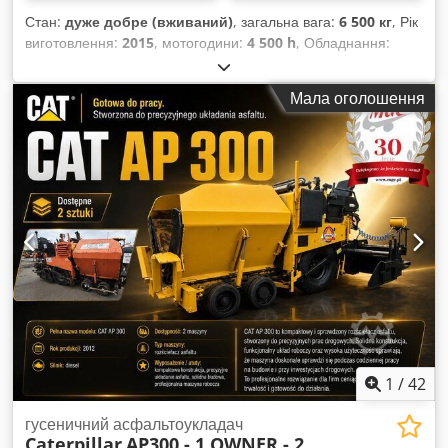
Стан:
дуже добре (вживаний)
, загальна вага:
6 500 кг
, Рік
виготовлення:
2015
, мотогодини:
4 500 h
, Обладнання:
палетні вилки
, CAT 906 2015 рік 4500 мотогодин Ковш та
вила в комплекті. Dsdpfxjztb R Is Adyekr
Мала оголошення
1
/
42
гусеничний асфальтоукладач
Caterpillar
AP300 - 1 OWNER - 2