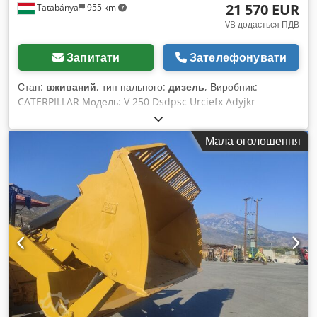
21 570 EUR
Tatabánya
955 km
VB додається ПДВ
Запитати
Зателефонувати
Стан:
вживаний
, тип пального:
дизель
, Виробник:
CATERPILLAR Модель: V 250 Dsdpsc Urciefx Adyjkr
Вантажопідйомність: 12 000 кг Висота підйому: 3 710 мм
Висота стріли: 1 400 мм Ширина: 2 550 мм Загальна
Мала оголошення
довжина (з вилками): 6 400 мм