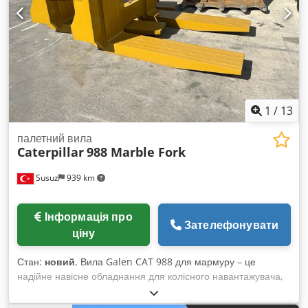
1
/
13
палетний вила
Caterpillar
988 Marble Fork
Susuz
939 km
Інформація про
Зателефонувати
ціну
Стан:
новий
, Вила Galen CAT 988 для мармуру – це
надійне навісне обладнання для колісного навантажувача,
розроблене для безпечного та ефективного переміщення
блоків мармуру. Воно має посилену сталеву конструкцію,