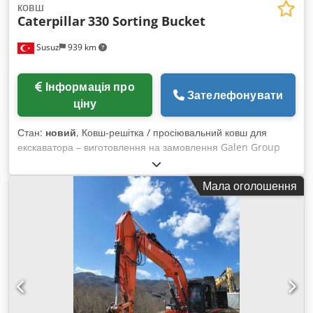
ковш
Caterpillar
330 Sorting Bucket
Susuz
939 km
Інформація про
Зателефонувати
ціну
Стан:
новий
, Ковш-решітка / просіювальний ковш для
екскаватора – виготовлення на замовлення Galen Group
виробляє міцні ковші-решітки та просіювальні ковші для
екскаваторів усіх марок і з різною експлуатаційною вагою.
Мала оголошення
Кожен ковш розробляється відповідно до моделі
екскаватора, умов експлуатації, необхідної ширини ковша
та розміру отворів просіювальної решітки. Основні сфери
застосування * Розділення каменів, ґрунту, гравію та
будівельного сміття * Просіювання та сортування вийнятого
ґрунту * Застосування в кар’єрах і гірничодобувній
промисловості * Роботи з демонтажу та переробки *
Очищення річок і каналів * Ландшафтні та
сільськогосподарські роботи * Сортування матеріалів для