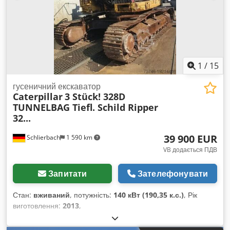
1
/
15
гусеничний екскаватор
Caterpillar
3 Stück! 328D
TUNNELBAG Tiefl. Schild Ripper
32...
39 900 EUR
Schlierbach
1 590 km
VB додається ПДВ
Запитати
Зателефонувати
Стан:
вживаний
, потужність:
140 кВт (190,35 к.с.)
, Рік
виготовлення:
2013
,