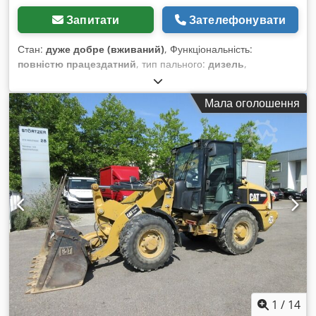
Запитати
Зателефонувати
Стан:
дуже добре (вживаний)
, Функціональність:
повністю працездатний
, тип пального:
дизель
,
експлуатаційна маса:
3 580 кг
, Рік виготовлення:
2020
,
мотогодини:
2 434 h
, Обладнання:
гусеничні гумові
Мала оголошення
стрічки
, * 2434 години Codezrthvopfx Anzjrf * Двигун: Cat
C1.7 * Потужність двигуна: 24,8 кВт * Клас викидів: EU Stage
V * Робоча вага: 3580 кг * Габаритні розміри (транспортна
довжина: 4800 мм – транспортна ширина: 1780 мм –
транспортна висота: 2480 мм) * Короткий задній звис (ECR –
Extended Compact Radius) * Пропорційна додаткова
гідравліка * Система швидкої заміни насадок
1
/
14