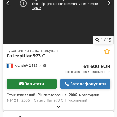
1
/
15
Гусеничний навантажувач
Caterpillar
973 C
61 600 EUR
Франція
2 185 km
фіксована ціна додається ПДВ
Запитати
Зателефонувати
Стан:
вживаний
, Рік виготовлення:
2006
, мотогодини:
6 912 h
, 2006 | Caterpillar 973 C | Гусеничний
навантажувач | 6912 мотогодин 📍Місцезнаходження:
Франція 🚛 Доставка доступна до вашого місця –
скористайтеся нашим калькулятором доставки для