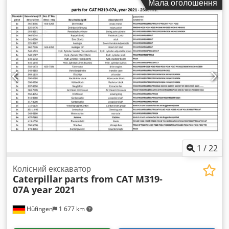
Мала оголошення
водійська кабіна:
інше
, паливо:
дизель
, Обладнання:
кондиціонер, повний привід
,
1
/
22
Колісний екскаватор
Caterpillar
parts from CAT M319-
07A year 2021
Hüfingen
1 677 km