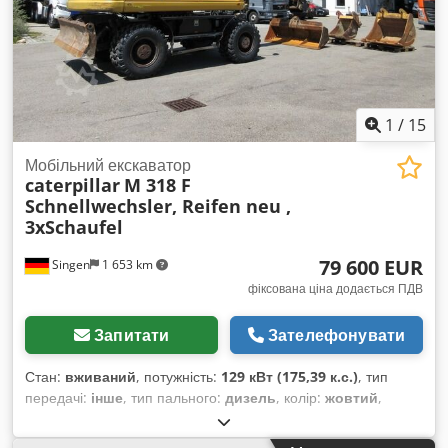
(WhatsApp Ерік) * Ціна: 45 900 євро, без ПДВ + 19% ПДВ. --
-- З будь-якими запитаннями звертайтеся за телефоном:
Ерік Кортум: WhatsApp ?Уся інформація надається без
гарантій, можливі помилки та продаж третьій особі.?
1
/
15
Мобільний екскаватор
caterpillar
M 318 F
Schnellwechsler, Reifen neu ,
3xSchaufel
79 600 EUR
Singen
1 653 km
фіксована ціна додається ПДВ
Запитати
Зателефонувати
Стан:
вживаний
, потужність:
129 кВт (175,39 к.с.)
, тип
передачі:
інше
, тип пального:
дизель
, колір:
жовтий
,
перша реєстрація:
01/2019
, клас викидів:
жоден
, підвіска:
інше
, Рік виготовлення:
2019
, мотогодини:
7 162 h
,