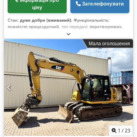
Зателефонувати
ціну
Стан:
дуже добре (вживаний)
, Функціональність:
повністю працездатний
, тип передачі:
перетворювач
,
тип пального:
дизель
, загальна вага:
19 020 кг
, перша
реєстрація:
01/2022
, Рік виготовлення:
2021
, Обладнання:
Мала оголошення
кондиціонер
,
1
/
23