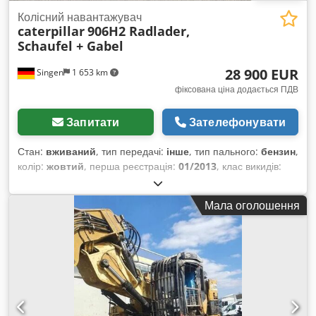
Колісний навантажувач
caterpillar
906H2 Radlader,
Schaufel + Gabel
28 900 EUR
Singen
1 653 km
фіксована ціна додається ПДВ
Запитати
Зателефонувати
Стан:
вживаний
, тип передачі:
інше
, тип пального:
бензин
,
колір:
жовтий
, перша реєстрація:
01/2013
, клас викидів:
жоден
, підвіска:
інше
, Рік виготовлення:
2013
, мотогодини:
3 700 h
, водійська кабіна:
інше
,
Мала оголошення