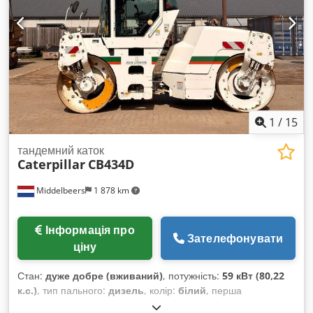
1
/
15
тандемний каток
Caterpillar
CB434D
Middelbeers
1 878 km
Інформація про
Зателефонувати
ціну
Стан:
дуже добре (вживаний)
, потужність:
59 кВт (80,22
к.с.)
, тип пального:
дизель
, колір:
білий
, перша
реєстрація:
04/2005
, Рік виготовлення:
2005
, мотогодини: