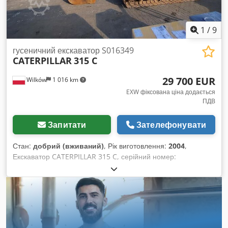
1
/
9
гусеничний екскаватор S016349
CATERPILLAR
315 C
29 700 EUR
Wilków
1 016 km
EXW фіксована ціна додається
ПДВ
Запитати
Зателефонувати
Стан:
добрий (вживаний)
, Рік виготовлення:
2004
,
Екскаватор CATERPILLAR 315 C, серійний номер:
CAT0315CTANF00406 83 кВт Crjdpfx Anoydnxbjzsf 2004 рік