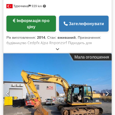
van den Boom
Туреччина
939 km
Інформація про
Зателефонувати
ціну
Рік виготовлення:
2014
, Стан:
вживаний
, Призначення:
будівництво Cedpfx Ajpa Rnponzsrf Підходить для
використання з: фронтальним навантажувачем
Мала оголошення