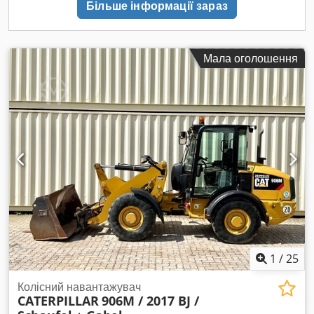
Більше інформації зараз
бульдозерний відвал 419-1550 2x ящик для інструментів
556-5556 1x противага 573-3553
Мала оголошення
1
/
25
Колісний навантажувач
CATERPILLAR
906M / 2017 BJ /