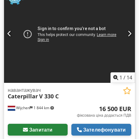
1
/
14
навантажувач
Caterpillar
V 330 C
16 500 EUR
Wijchen
1 844 km
фіксована ціна додається ПДВ
Запитати
Зателефонувати