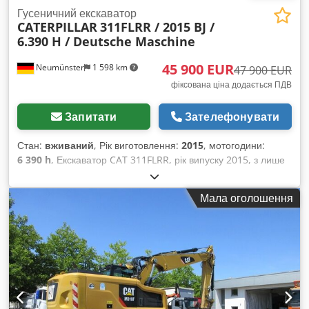
Гусеничний екскаватор
CATERPILLAR
311FLRR / 2015 BJ /
6.390 H / Deutsche Maschine
45 900 EUR
Neumünster
1 598 km
47 900 EUR
фіксована ціна додається ПДВ
Запитати
Зателефонувати
Стан:
вживаний
, Рік виготовлення:
2015
, мотогодини:
6 390 h
, Екскаватор CAT 311FLRR, рік випуску 2015, з лише
6390 годинами напрацьованого часу! ---- * Виробник: CAT *
Модель: 311FL RR * Рік випуску: 2015 * Напрацьовані
Мала оголошення
години: приблизно 6390 * Останнє технічне
обслуговування: приблизно 5960 годин * У комплекті:
гідравлічний механізм швидкої заміни CW20 * У комплекті:
гідравлічний відвал * Країна походження: Німеччина *
Перший власник * Гумові подушки * Відвал * Кондиціонер *
Камера заднього виду * Зі встановленими трубопроводами
* Гарний стан! * Ходова частина: приблизно 40-50% Codsy
Sdlzepfx Anzsrf * Додаткові фотографії та відео за запитом