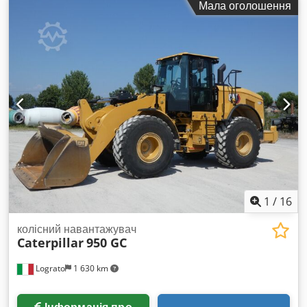
Мала оголошення
1
/
16
колісний навантажувач
Caterpillar
950 GC
Lograto
1 630 km
Інформація про