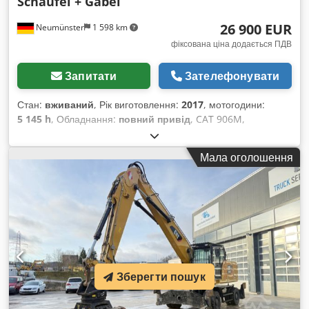
Schaufel + Gabel
26 900 EUR
Neumünster
1 598 km
фіксована ціна додається ПДВ
Запитати
Зателефонувати
Стан:
вживаний
, Рік виготовлення:
2017
, мотогодини:
5 145 h
, Обладнання:
повний привід
, CAT 906M,
фронтальний навантажувач, рік випуску 2017,
укомплектований ковшем та вилами! ----* Виробник: CAT *
Мала оголошення
Модель: 906M * Рік випуску: 2017 * Напрацьовано:
приблизно 5145 годин * Укомплектовано ковшем та вилами
* Німецька машина, перший власник * Гідравлічний
механізм швидкої заміни * Наявна сертифікація CE та
підтвердження даних * Додаткові фотографії та відео
надаються за запитом (WhatsApp, Ерік) Cedpozp Ayijfx
Anzerf * Ціна: 26 900 євро, без ПДВ + 19% ПДВ ----Для
отримання додаткової інформації, будь ласка,
Зберегти пошук
телефонуйте: Ерік Кортум: WhatsApp ?Уся інформація
надається без гарантії та відповідальності, можливі помилки
та попередній продаж.