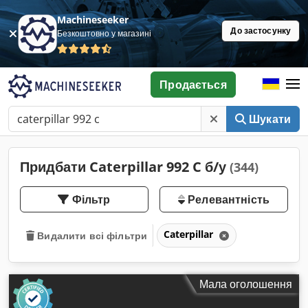
Machineseeker
До застосунку
Безкоштовно у магазині
Продається
Шукати
Придбати Caterpillar 992 C б/у
(344)
Фільтр
Релевантність
Caterpillar
Видалити всі фільтри
Мала оголошення