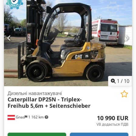
укладання 700 мм Максимальна продуктивність 406 т/год
виготовлення:
1998
, мотогодини:
17 762 h
, паливо:
дизель
,
Макс. швидкість руху 16 км/год Cedpfx Asy Szckenzjrf Макс.
Обладнання:
палетні вилки, повний привід
,
швидкість укладання 61 м/хв Колісна база 1950 мм
Транспортні та робочі розміри: Довжина транспортна 5029
мм Ширина транспортна 1938 мм Висота транспортна 2645
мм Довжина робоча 5047 мм Ширина робоча 3180 мм
Висота з дахом 3415 мм Робочі об’єми: Бак для пального
110 л Моторна олива 13,2 л Охолоджувальна система 9 л
Бак змивної системи 28 л Особливості моделі: - колісний
привід для мобільності на міських будівництвах, -
можливість роботи у дуже вузьких траншеях (від 700 мм), -
автоматичне управління подачею суміші, - ECO-режим для
зниження витрат пального, - стіл SE34 V або SE34 VT, -
1
/
10
гарна оглядовість для оператора і компактні розміри.
Вказана ціна нетто, дійсна для експорту та для компаній.
Дизельні навантажувачі
Для приватних осіб можлива значна знижка – Запрошуємо
Caterpillar
DP25N - Triplex-
телефонувати для отримання найкращої ціни :)
Freihub 5,6m + Seitenschieber
10 990 EUR
Gnas
1 162 km
VB додається ПДВ