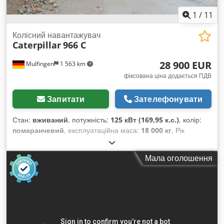
1
/
11
Колісний навантажувач
Caterpillar
966 C
28 900 EUR
Mulfingen
1 563 km
фіксована ціна додається ПДВ
Запитати
Зателефонувати
Стан:
вживаний
, потужність:
125 кВт (169,95 к.с.)
, колір:
помаранчевий
, експлуатаційна маса:
18 000 кг
, Рік
виготовлення:
1975
, Обладнання:
кабіна
,
Мала оголошення