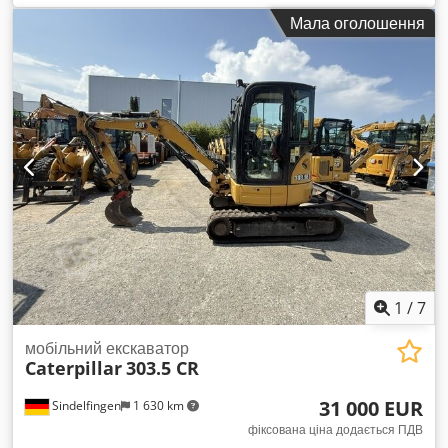
3 310 h
, Загальна інформація Рік випуску: 2005 Серійний
Мала оголошення
номер: CATCB434LCNH00390 Технічна інформація Кількість
циліндрів: 4 Об’єм двигуна: 4 400 куб. см Привід: колісний
Власна вага: 7 500 кг Функціональність Codeyzz E Ropfx
Anzjrf Робоча ширина: 150 см Стан Технічний стан: дуже
добрий Візуальний стан: дуже добрий Пошкодження:
відсутні Фінансова інформація Ціна: за запитом Додаткова
інформація Для отримання додаткової інформації
звертайтесь до Ернста ван Гека.
1
/
7
мобільний екскаватор
Caterpillar
303.5 CR
31 000 EUR
Sindelfingen
1 630 km
фіксована ціна додається ПДВ