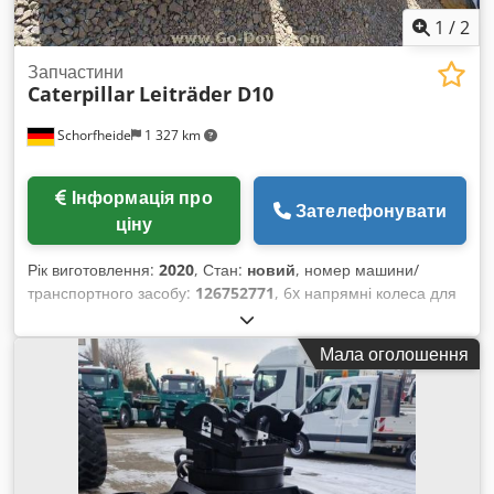
1
/
2
Запчастини
Caterpillar
Leiträder D10
Schorfheide
1 327 km
Інформація про
Зателефонувати
ціну
Рік виготовлення:
2020
, Стан:
новий
, номер машини/
транспортного засобу:
126752771
, 6x напрямні колеса для
гусеничного трактора Caterpillar D10 *НОВІ* Додаткова
інформація Dodemwit Njpfx Ac Ujwa Тип: ходова частина,
Мала оголошення
загальний стан: дуже добрий, технічний стан: дуже добрий,
візуальний стан: дуже добрий,