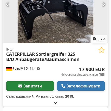
1
/
4
Інші
CATERPILLAR
Sortiergreifer 325
B/D Anbaugeräte/Baumaschinen
17 900 EUR
Peine
1 544 km
фіксована ціна додається ПДВ
Запитати
Зателефонувати
Стан:
вживаний
, Рік виготовлення:
2018
,