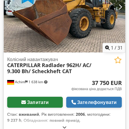
загальний стан * Кондиціонер * Централізована система
змащення (ЦСЗ) * Потужність: 129,4 кВт * Наявні документи
CE та підтвердження даних * Ціна: 63 900 євро, без ПДВ +
19% ПДВ. ---- З будь-якими питаннями звертайтеся за
телефоном: Erik Kortum: WhatsApp Вся інформація
надається без гарантії та відповідальності, можливі помилки
та попередній продаж.
1
/
31
Колісний навантажувач
CATERPILLAR
Radlader 962H/ AC/
9.300 Bh/ Scheckheft CAT
37 750 EUR
Achim
1 638 km
фіксована ціна додається ПДВ
Запитати
Зателефонувати
Стан:
вживаний
, Рік виготовлення:
2006
, мотогодини:
9 237 h
, Обладнання:
повний привід
,