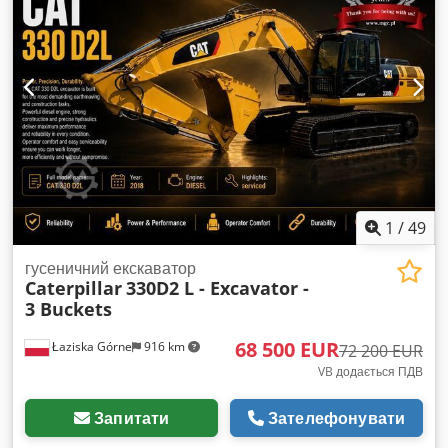
1
/
49
гусеничний екскаватор
Caterpillar
330D2 L - Excavator -
3 Buckets
68 500 EUR
Łaziska Górne
916 km
72 200 EUR
VB додається ПДВ
Запитати
Зателефонувати