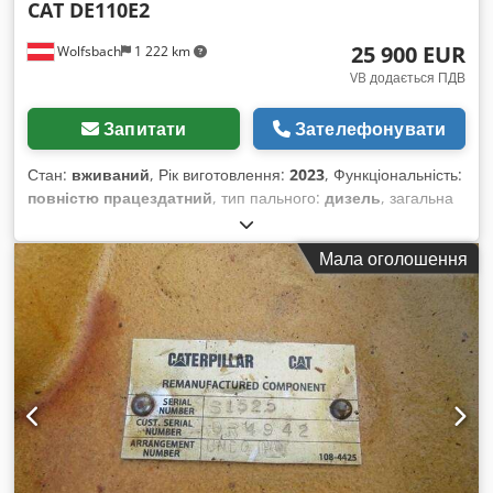
CAT DE110E2
25 900 EUR
Wolfsbach
1 222 km
VB додається ПДВ
Запитати
Зателефонувати
Стан:
вживаний
, Рік виготовлення:
2023
, Функціональність:
повністю працездатний
, тип пального:
дизель
, загальна
довжина:
1 925 мм
, маса без навантаження:
1 800 кг
,
конструктивна висота:
1 361 мм
, тип приводу:
Diesel
,
Мала оголошення
будівельна ширина:
1 110 мм
, Інше Dwsdpoumvb Iefx Ac
Uja Технічний стан: новий Опис: CAT DE110E2 – це
аварійний генератор для будівельних майданчиків,
промисловості та заходів. Завдяки економічному
дизельному двигуну та міцній конструкції агрегат ідеально
підходить для електропостачання у разі відключення
електроенергії, а також для мобільного та постійного
використання. Довговічний, універсальний у застосуванні та
простий в експлуатації. Додаткову інформацію, а також
можливість залишити необов’язковий запит, ви знайдете на