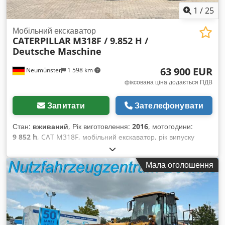
1
/
25
Мобільний екскаватор
CATERPILLAR
M318F / 9.852 H /
Deutsche Maschine
63 900 EUR
Neumünster
1 598 km
фіксована ціна додається ПДВ
Запитати
Зателефонувати
Стан:
вживаний
, Рік виготовлення:
2016
, мотогодини:
9 852 h
, CAT M318F, мобільний екскаватор, рік випуску
2016, напрацювання всього 9 852 години! ---- Dwsdpsyzld
Defx Ac Uoa * Виробник: CAT * Модель: M318F * Рік
Мала оголошення
випуску: 2016 * Напрацювання: приблизно 9 852 години *
Остання перевірка проведена при напрацюванні близько 9
523 години (06/2025) * Німецький екскаватор / перший
власник * В комплекті: гідравлічний швидкозмінний
механізм Liebherr Likufix SWA48 * В комплекті: 1
глибококопаючий ковш * Хороший стан шин * Хороший