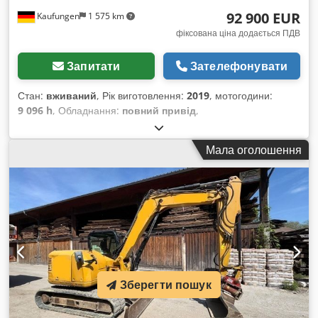
92 900 EUR
Kaufungen
1 575 km
фіксована ціна додається ПДВ
Запитати
Зателефонувати
Стан:
вживаний
, Рік виготовлення:
2019
, мотогодини:
9 096 h
, Обладнання:
повний привід
,
Мала оголошення
Зберегти пошук