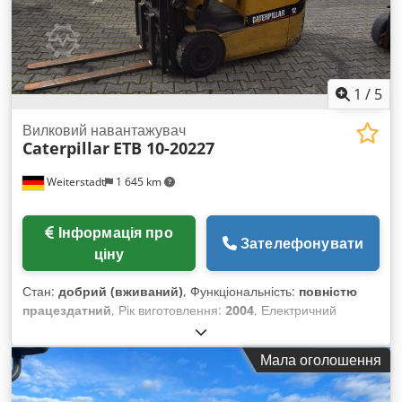
1
/
5
Вилковий навантажувач
Caterpillar
ETB 10-20227
Weiterstadt
1 645 km
Інформація про
Зателефонувати
ціну
Стан:
добрий (вживаний)
, Функціональність:
повністю
працездатний
, Рік виготовлення:
2004
, Електричний
вилковий навантажувач CAT типу ETB 10-20227,
вантажопідйомність 1250 кг, висота підйому 4750 мм, у
Мала оголошення
комплекті з зарядним пристроєм. Dwedsxx U D Sspfx Ac
Uoa