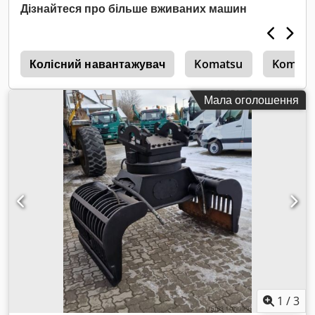
Дізнайтеся про більше вживаних машин
і
Колісний навантажувач
Komatsu
Komats
Мала оголошення
1
/
3