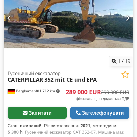
близько 350 літрів * Гідросистема: load-sensing гідравліка з
декількома додатковими контурами для навісного
обладнання Кондиціонер Всього 2600 мотогодин, у дуже
гарному стані
1
/
19
Гусеничний екскаватор
CATERPILLAR
352 mit CE und EPA
289 000 EUR
Bergkamen
1 712 km
299 000 EUR
фіксована ціна додається ПДВ
Запитати
Зателефонувати
Стан:
вживаний
, Рік виготовлення:
2021
, мотогодини:
5 300 h
, Гусеничний екскаватор CAT 352-07. Машина має