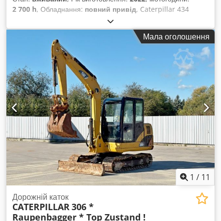
2 700 h
, Обладнання:
повний привід
, Caterpillar 434
Екскаватор-навантажувач Dwodpfx Aszr Tqwec Uja 2700
мотогодин * Модель: 434 * Рік випуску: 2022 *
Мала оголошення
Експлуатаційна вага: 9.520 кг * Відмінний стан
1
/
11
Дорожній каток
CATERPILLAR
306 *
Raupenbagger * Top Zustand !