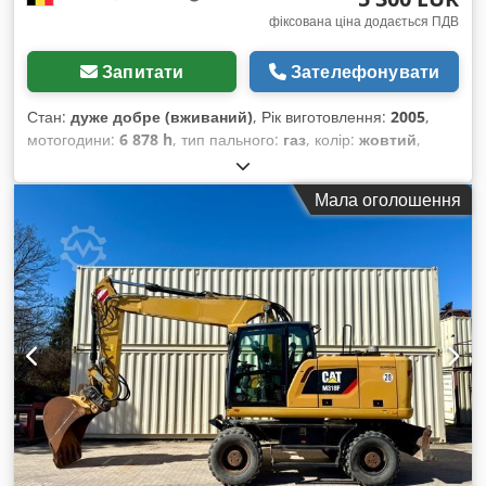
фіксована ціна додається ПДВ
Запитати
Зателефонувати
Стан:
дуже добре (вживаний)
, Рік виготовлення:
2005
,
мотогодини:
6 878 h
, тип пального:
газ
, колір:
жовтий
,
Мала оголошення