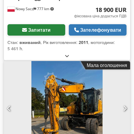
18 900 EUR
Nowy Sacz
777 km
фіксована ціна додається ПДВ
Запитати
Зателефонувати
Стан:
вживаний
, Рік виготовлення:
2011
, мотогодини:
5 461 h
,
Мала оголошення