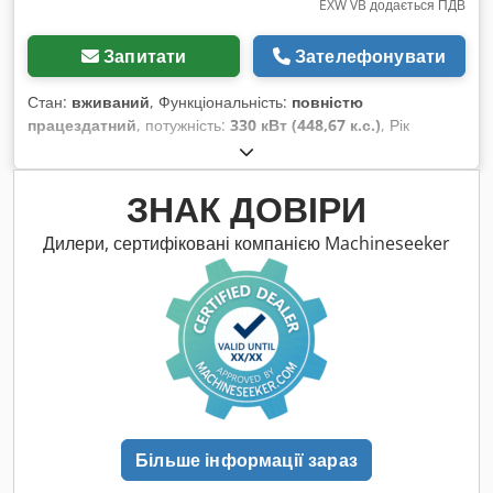
EXW VB додається ПДВ
Запитати
Зателефонувати
Стан:
вживаний
, Функціональність:
повністю
працездатний
, потужність:
330 кВт (448,67 к.с.)
, Рік
виготовлення:
1995
, мотогодини:
12 200 h
, Обладнання:
кабіна
, Caterpillar 350L знесний екскаватор з рукою для
знесення Dwsdpfozgu Dhex Ac Uja Рік випуску: 1995
ЗНАК ДОВІРИ
Напрацювання: 12 200 год Система захисту повітря SEKA
Швидкознімний механізм CW40 Регульована ходова
Дилери, сертифіковані компанією Machineseeker
частина
Більше інформації зараз