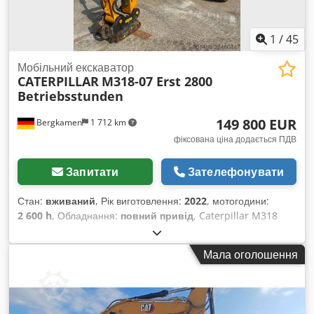
1
/
45
Мобільний екскаватор
CATERPILLAR
M318-07 Erst 2800
Betriebsstunden
149 800 EUR
Bergkamen
1 712 km
фіксована ціна додається ПДВ
Запитати
Зателефонувати
Стан:
вживаний
, Рік виготовлення:
2022
, мотогодини:
2 600 h
, Обладнання:
повний привід
, Caterpillar M318
Двигун: Cat C4.4 Dwsdpfxjzqx Rto Ac Usa Потужність (ISO
14396): 129 кВт / приблизно 176 к.с. Об'єм: 4,4 л Циліндри:
Мала оголошення
4 Викиди: ЄС Stage V Технічні характеристики Максимальна
швидкість: до прибл. 35 км/год * Привід: гідростатичний
привід руху * Рульове управління: повний привід з
маятниковою віссю Паливо та гідравліка Бак для дизелю: