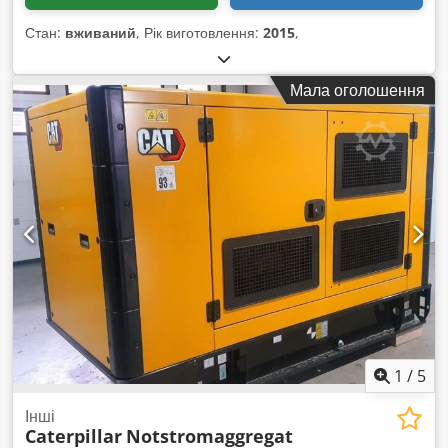
Стан:
вживаний
, Рік виготовлення:
2015
,
Мала оголошення
1
/
5
Інші
Caterpillar
Notstromaggregat