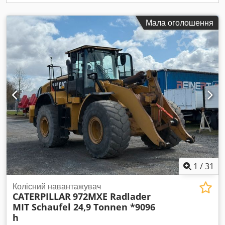
Мала оголошення
1
/
31
Колісний навантажувач
CATERPILLAR
972MXE Radlader
MIT Schaufel 24,9 Tonnen *9096
h