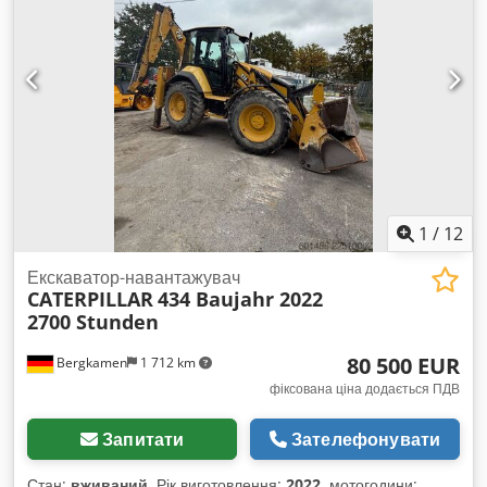
найкращу ціну :)
1
/
12
Екскаватор-навантажувач
CATERPILLAR
434 Baujahr 2022
2700 Stunden
80 500 EUR
Bergkamen
1 712 km
фіксована ціна додається ПДВ
Запитати
Зателефонувати
Стан:
вживаний
, Рік виготовлення:
2022
, мотогодини: