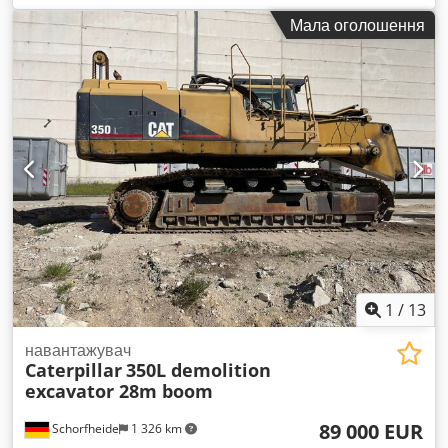
Мала оголошення
1
/
13
навантажувач
Caterpillar
350L demolition
excavator 28m boom
89 000 EUR
Schorfheide
1 326 km