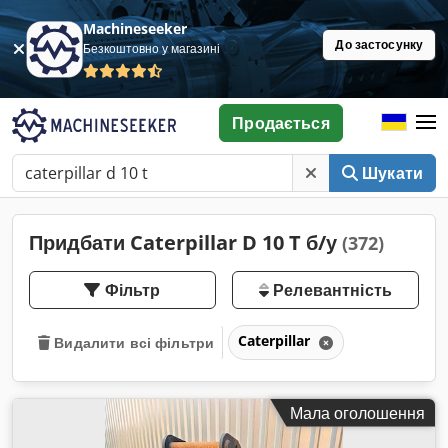
Machineseeker
До застосунку
Безкоштовно у магазині
Продається
Шукати
Придбати Caterpillar D 10 T б/у
(372)
Фільтр
Релевантність
Caterpillar
Видалити всі фільтри
Мала оголошення