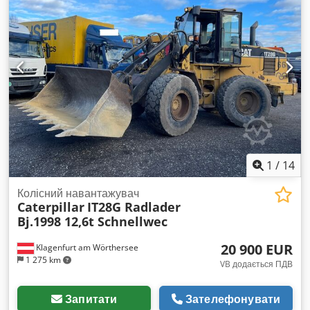
1
/
14
Колісний навантажувач
Caterpillar
IT28G Radlader
Bj.1998 12,6t Schnellwec
20 900 EUR
Klagenfurt am Wörthersee
1 275 km
VB додається ПДВ
Запитати
Зателефонувати