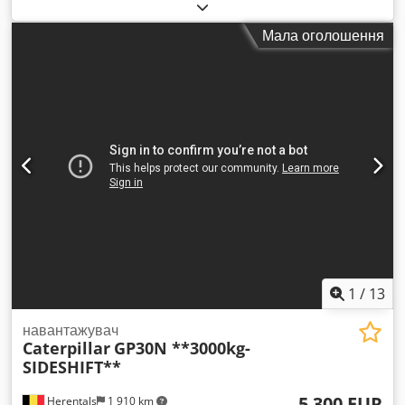
лише 5 300 напрацьованих мотогодин та перебуває у
доброму стані. Експлуатаційна вага приблизно 52 800 кг.
Мала оголошення
Dodpfjyy Hvxex Ac Uswa
1
/
13
навантажувач
Caterpillar
GP30N **3000kg-
SIDESHIFT**
5 300 EUR
Herentals
1 910 km