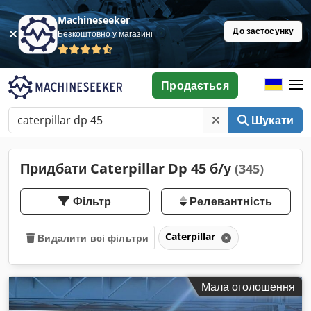
Machineseeker
До застосунку
Безкоштовно у магазині
Продається
Шукати
Придбати Caterpillar Dp 45 б/у
(345)
Фільтр
Релевантність
Caterpillar
Видалити всі фільтри
Мала оголошення