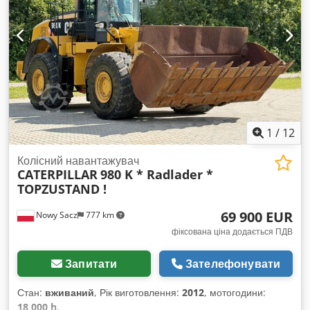
1
/
12
Колісний навантажувач
CATERPILLAR
980 K * Radlader *
TOPZUSTAND !
69 900 EUR
Nowy Sacz
777 km
фіксована ціна додається ПДВ
Запитати
Зателефонувати
Стан:
вживаний
, Рік виготовлення:
2012
, мотогодини:
18 000 h
,