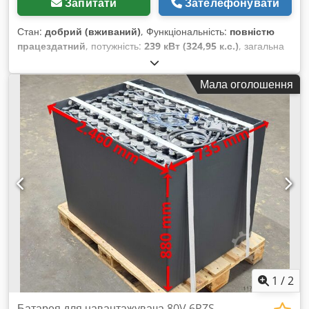
Запитати
Зателефонувати
Стан:
добрий (вживаний)
, Функціональність:
повністю
працездатний
, потужність:
239 кВт (324,95 к.с.)
, загальна
вага:
50 500 кг
, Рік виготовлення:
2002
, мотогодини:
11 245
h
, номер машини/транспортного засобу:
CCC00513
, 239 кВт
Мала оголошення
Вага: 50,5 т Двигун повністю відремонтований приблизно за
40 000 євро Підвіска у стані нової на суму близько 20 000
євро Dedpfx Ajlhqhmocqock Ширина гусениці: 600 мм Нове
ущільнення циліндра
1
/
2
Батарея для навантажувача 80V 6PZS