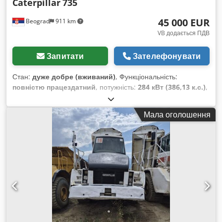
Caterpillar
735
45 000 EUR
Beograd
911 km
VB додається ПДВ
Запитати
Зателефонувати
Стан:
дуже добре (вживаний)
, Функціональність:
повністю працездатний
, потужність:
284 кВт (386,13 к.с.)
,
колір:
білий
, максимальна вага навантаження:
40 000 кг
,
Рік виготовлення:
2007
, номер машини/транспортного
Мала оголошення
засобу:
CAT00735VB1N00936
, Самоскид у відмінному стані.
Dcjdoylw Riopfx Acqek