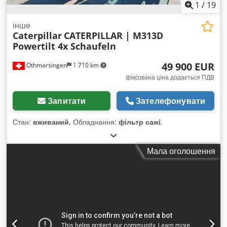
1
/
19
інше
Caterpillar
CATERPILLAR | M313D
Powertilt 4x Schaufeln
49 900 EUR
Othmarsingen
1 710 km
фіксована ціна додається ПДВ
Запитати
Зателефонувати
Стан:
вживаний
, Обладнання:
фільтр сажі
,
Мала оголошення