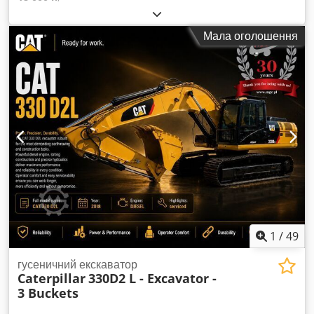
Мала оголошення
1
/
49
гусеничний екскаватор
Caterpillar
330D2 L - Excavator -
3 Buckets