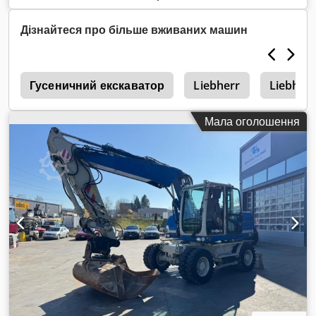
Дізнайтеся про більше вживаних машин
3
Гусеничний екскаватор
Liebherr
Liebherr
Мала оголошення