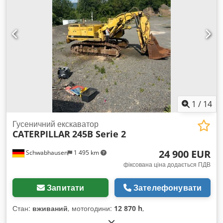
1
/
14
Гусеничний екскаватор
CATERPILLAR
245B Serie 2
24 900 EUR
Schwabhausen
1 495 km
фіксована ціна додається ПДВ
Запитати
Зателефонувати
Стан:
вживаний
, мотогодини:
12 870 h
,