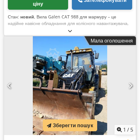
ціну
Стан:
новий
, Вила Galen CAT 988 для мармуру – це
надійне навісне обладнання для колісного навантажувача,
розроблене для безпечного та ефективного переміщення
блоків мармуру. Воно має посилену сталеву конструкцію,
Мала оголошення
адаптовано під конкретну модель машини,
характеризується високою вантажопідйомністю та надійною
роботою у складних умовах кар’єрів і підприємств з обробки
каменю. Для отримання детальної інформації та уточнення
цін, будь ласка, зверніться до нас. Dedpfszlbmmsx Acqeck
Зберегти пошук
1
/
5