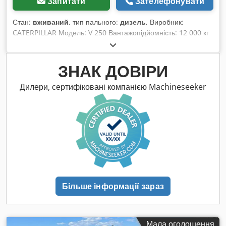
Запитати
Зателефонувати
Стан:
вживаний
, тип пального:
дизель
, Виробник:
CATERPILLAR Модель: V 250 Вантажопідйомність: 12 000 кг
Висота підйому: 3 710 мм Висота стріли: 1 400 мм Ширина:
2 550 мм Dedpfx Acjc Urcisqsck Загальна довжина (з
вилками): 6 400 мм
ЗНАК ДОВІРИ
Дилери, сертифіковані компанією Machineseeker
Більше інформації зараз
Мала оголошення