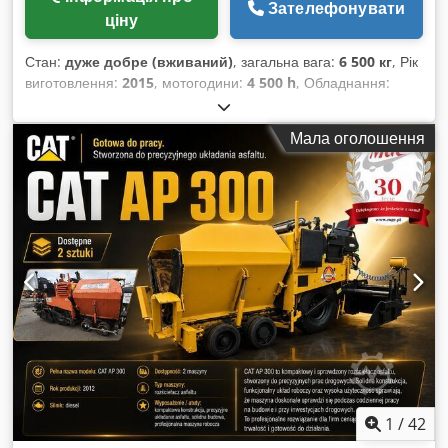
Зателефонувати
ціну
Стан:
дуже добре (вживаний)
, загальна вага:
6 500 кг
, Рік
виготовлення:
2015
, мотогодини:
4 500 h
, Обладнання:
палетні вилки
, CAT 906 2015 рік Dsdpfxoztb R Ij Acqeck
4500 мотогодин Ковш та вила в комплекті.
Мала оголошення
1
/
42