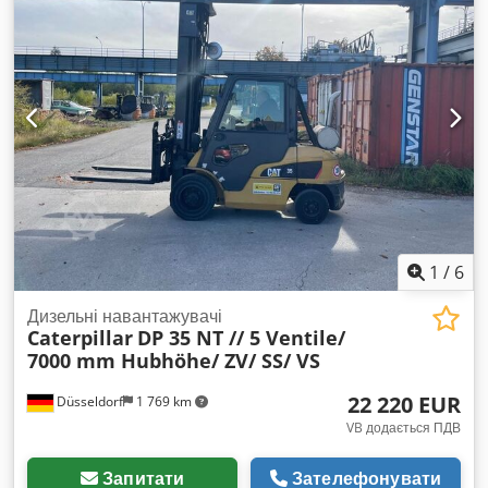
1
/
6
Дизельні навантажувачі
Caterpillar
DP 35 NT // 5 Ventile/
7000 mm Hubhöhe/ ZV/ SS/ VS
22 220 EUR
Düsseldorf
1 769 km
VB додається ПДВ
Запитати
Зателефонувати