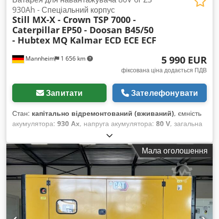
930Ah - Спеціальний корпус
Still MX-X - Crown TSP 7000 -
Caterpillar
EP50 - Doosan B45/50
- Hubtex MQ Kalmar ECD ECE ECF
5 990 EUR
Mannheim
1 656 km
фіксована ціна додається ПДВ
Запитати
Зателефонувати
Стан:
капітально відремонтований (вживаний)
, ємність
акумулятора:
930 Ах
, напруга акумулятора:
80 V
, загальна
висота:
880 мм
, загальна довжина:
2 460 мм
, загальна
ширина:
735 мм
, Випробувана тягові акумуляторна батарея
Мала оголошення
для вашого навантажувача – 80В 6PZS 930А·год –
спеціальний корпус + 1 рік гарантії + у комплекті Aquamatik
+ у комплекті кінцевий розподільник та роз'єм REMA 320
(можлива установка інших роз'ємів за потреби) + Ємність:
мінімум 90–100% (протокол вимірювання ємності C5
додається при постачанні) + Рік виготовлення: 2024
Розміри: Довжина 2 460 мм Ширина 735 мм Висота 880 мм