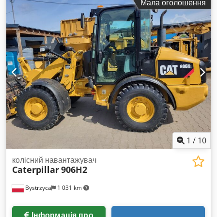
Мала оголошення
150 кВА Розміри вантажного відсіку: 352 x 113 x 181 см
Маркування CE: так Обʼєм водяного бака: 349 л Країна
виробництва: КНР Звертайтесь до команди DPX для
отримання додаткової інформації. Djdpfxjwqkn Te Acqeck =
Додаткові опції та обладнання = - Акумулятор - Панель
керування - Сталевий дах - Автоцистерна
1
/
10
колісний навантажувач
Caterpillar
906H2
Bystrzyca
1 031 km
Інформація про