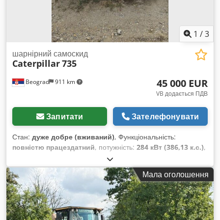
1
/
3
шарнірний самоскид
Caterpillar
735
45 000 EUR
Beograd
911 km
VB додається ПДВ
Запитати
Зателефонувати
Стан:
дуже добре (вживаний)
, Функціональність:
повністю працездатний
, потужність:
284 кВт (386,13 к.с.)
,
колір:
білий
, максимальна вага навантаження:
40 000 кг
,
Рік виготовлення:
2007
, номер машини/транспортного
Мала оголошення
засобу:
CAT00735JB1N00920
, Машина повністю
працездатна. Djdeylw Nxspfx Acqeck