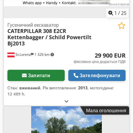
1
/
25
Гусеничний екскаватор
CATERPILLAR
308 E2CR
Kettenbagger / Schild Powertilt
Bj2013
29 900 EUR
St.Lorenz
1 326 km
фіксована ціна додається ПДВ
Запитати
Зателефонувати
Стан:
вживаний
, Рік виготовлення:
2013
, мотогодини:
12 489 h
,
Мала оголошення