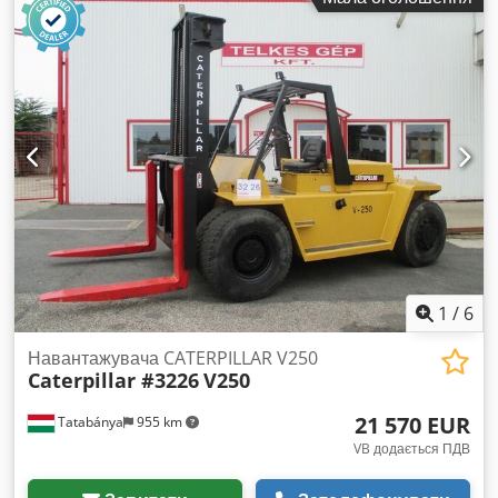
ширина: 3,19 м Транспортна висота: 3,35 м Ширина шасі
(LC): 3,19 м Довжина гусениць по опорній поверхні: 4,0 м
Вказана ціна є нетто, діє для експорту та для підприємств.
Для приватних клієнтів можливий значний дисконт —
запрошуємо телефонуйте безпосередньо, щоб отримати
найкращу ціну :)
1
/
6
Навантажувача CATERPILLAR V250
Caterpillar #3226
V250
21 570 EUR
Tatabánya
955 km
VB додається ПДВ