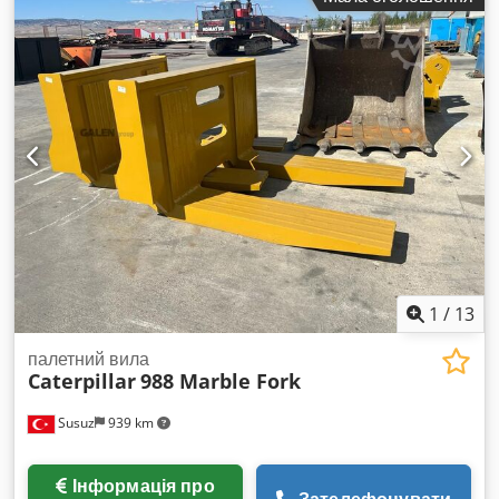
1
/
13
палетний вила
Caterpillar
988 Marble Fork
Susuz
939 km
Інформація про
Зателефонувати