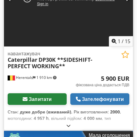
1
/
15
навантажувач
Caterpillar
DP30K **SIDESHIFT-
PERFECT WORKING**
5 900 EUR
Herentals
1 910 km
фіксована ціна додається ПДВ
Запитати
Зателефонувати
Стан:
дуже добре (вживаний)
, Рік виготовлення:
2000
,
мотогодини:
4 957 h
, вільний підйом:
4 000 мм
, тип
пального:
дизель
, тип передачі:
автоматичний
, колір:
жовтий
,
Мала оголошення