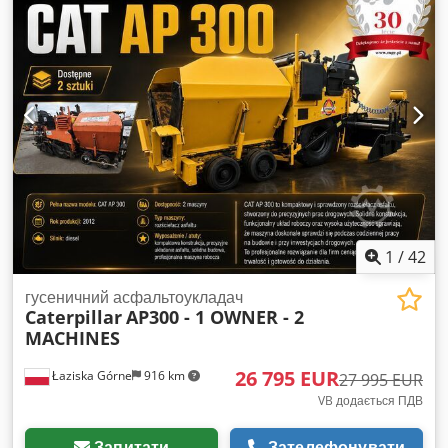
1
/
42
гусеничний асфальтоукладач
Caterpillar
AP300 - 1 OWNER - 2
MACHINES
26 795 EUR
Łaziska Górne
916 km
27 995 EUR
VB додається ПДВ
Запитати
Зателефонувати