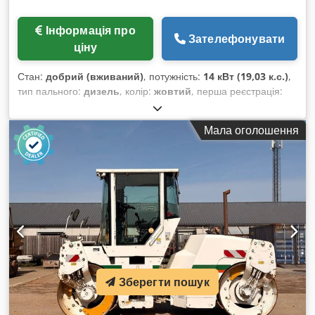
Інформація про
Зателефонувати
ціну
Стан:
добрий (вживаний)
, потужність:
14 кВт (19,03 к.с.)
,
тип пального:
дизель
, колір:
жовтий
, перша реєстрація:
03/2006
, Рік виготовлення:
2006
, мотогодини:
5 484 h
,
Модельний рік: 2006 Привід: Гусеничний Кількість циліндрів:
Мала оголошення
3 Власна маса: 1 720 кг Технічний стан: добрий Візуальний
стан: добрий Ціна: За запитом Серійний номер: JBB00645
Для отримання додаткової інформації звертайтеся до
Ернста ван Хека. Codpjw Hpqrjfx Ahmerf
Зберегти пошук