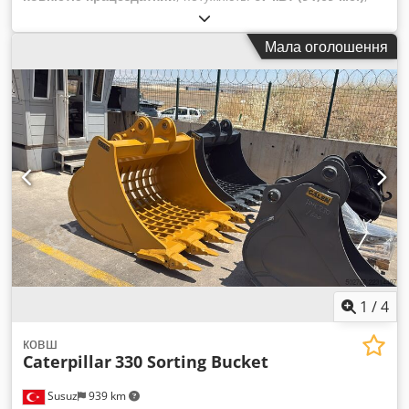
експлуатаційна маса:
9 800 кг
, Рік виготовлення:
2005
,
номер машини/транспортного засобу:
Мала оголошення
CAT0432DKWEP01798
, відмінний стан Credpfxjylmkxo
Ahmof
1
/
4
ковш
Caterpillar
330 Sorting Bucket
Susuz
939 km