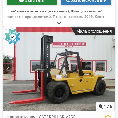
Запитати
Зателефонувати
мм Застосування та основні характеристики: - Висока сила
копання і продуктивна гідросистема - Проста й довговічна
Стан:
майже як новий (вживаний)
, Функціональність:
конструкція двигуна без складної системи очистки вихлопу -
повністю працездатний
, Рік виготовлення:
2019
, Ковш
Відмінні параметри для важких земляних і
важкого типу Caterpillar 938M 5,5 м³ Cedpewa R Tbjfx
завантажувальних робіт Транспортні розміри: Транспортна
Ahmjrf У відмінному стані
довжина: 10,4 м Транспортна ширина: 3,19 м Транспортна
Мала оголошення
висота: 3,35 м Ширина шасі (LC): 3,19 м Довжина гусениць
по опорній поверхні: 4,0 м Вказана ціна є нетто, діє для
експорту та для підприємств. Для приватних клієнтів
можливий значний дисконт — запрошуємо телефонуйте
безпосередньо, щоб отримати найкращу ціну :)
1
/
6
Навантажувача CATERPILLAR V250