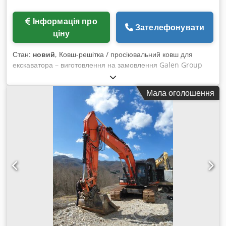
Інформація про
Зателефонувати
ціну
Стан:
новий
, Ковш-решітка / просіювальний ковш для
екскаватора – виготовлення на замовлення Galen Group
виробляє міцні ковші-решітки та просіювальні ковші для
екскаваторів усіх марок і з різною експлуатаційною вагою.
Мала оголошення
Кожен ковш розробляється відповідно до моделі
екскаватора, умов експлуатації, необхідної ширини ковша
та розміру отворів просіювальної решітки. Основні сфери
застосування * Розділення каменів, ґрунту, гравію та
будівельного сміття * Просіювання та сортування вийнятого
ґрунту * Застосування в кар’єрах і гірничодобувній
промисловості * Роботи з демонтажу та переробки *
Очищення річок і каналів * Ландшафтні та
сільськогосподарські роботи * Сортування матеріалів для
засипки та зворотного засипання Характеристики продукту
* Конструкція, виготовлена на замовлення, для конкретної
марки та моделі екскаватора * Різні розміри отворів
просіювальної решітки за запитом * Міцна посилена