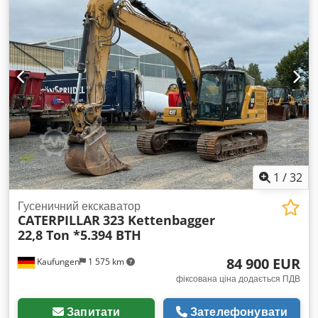
1
/
32
Гусеничний екскаватор
CATERPILLAR
323 Kettenbagger
22,8 Ton *5.394 BTH
84 900 EUR
Kaufungen
1 575 km
фіксована ціна додається ПДВ
Запитати
Зателефонувати