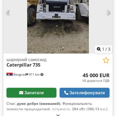
1
/
3
шарнірний самоскид
Caterpillar
735
45 000 EUR
Beograd
911 km
VB додається ПДВ
Запитати
Зателефонувати
Стан:
дуже добре (вживаний)
, Функціональність:
повністю працездатний
, потужність:
284 кВт (386,13 к.с.)
,
колір:
білий
, максимальна вага навантаження:
40 000 кг
,