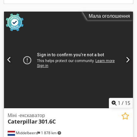
транспортування [кг]: 1270 кг - Кількість транспортних
пакунків: 1 Фінансова інформація Податок на додану
вартість: Вказана ціна не включає податок на додану
Мала оголошення
вартість. Податок на додану вартість/диференційоване
оподаткування: Підприємці можуть відшкодовувати податок
на додану вартість. Доставка та можливість обміну доступні
в будь-який час для всіх товарів промислового
призначення. Коен ван Лент
1
/
15
Міні -екскаватор
Caterpillar
301.6C
Middelbeers
1 878 km