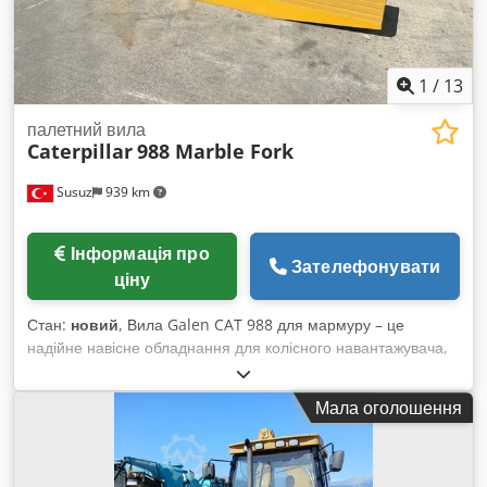
1
/
13
палетний вила
Caterpillar
988 Marble Fork
Susuz
939 km
Інформація про
Зателефонувати
ціну
Стан:
новий
, Вила Galen CAT 988 для мармуру – це
надійне навісне обладнання для колісного навантажувача,
розроблене для безпечного та ефективного переміщення
блоків мармуру. Воно має посилену сталеву конструкцію,
Мала оголошення
адаптовано під конкретну модель машини,
характеризується високою вантажопідйомністю та надійною
роботою у складних умовах кар’єрів і підприємств з обробки
каменю. Для отримання детальної інформації та уточнення