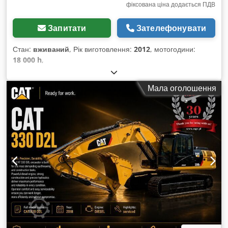
фіксована ціна додається ПДВ
Запитати
Зателефонувати
Стан:
вживаний
, Рік виготовлення:
2012
, мотогодини:
18 000 h
,
Мала оголошення