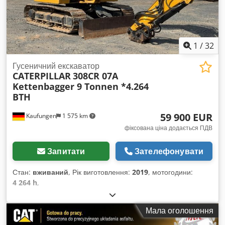
1
/
32
Гусеничний екскаватор
CATERPILLAR
308CR 07A
Kettenbagger 9 Tonnen *4.264
BTH
59 900 EUR
Kaufungen
1 575 km
фіксована ціна додається ПДВ
Запитати
Зателефонувати
Стан:
вживаний
, Рік виготовлення:
2019
, мотогодини:
4 264 h
,
Мала оголошення