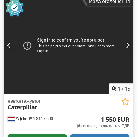
Мала оголошення
1
/
15
навантажувач
Caterpillar
1 550 EUR
Wijchen
1 844 km
фіксована ціна додається ПДВ