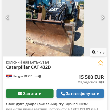
цін, будь ласка, зверніться до нас. Cjdpfx Ahozlbmmjmsrf
1
/
5
колісний навантажувач
Caterpillar
CAT 432D
15 500 EUR
Beograd
911 km
VB додається ПДВ
Запитати
Зателефонувати
Стан:
дуже добре (вживаний)
, Функціональність:
повністю працездатний
, потужність:
67 кВт (91,09 к.с.)
,