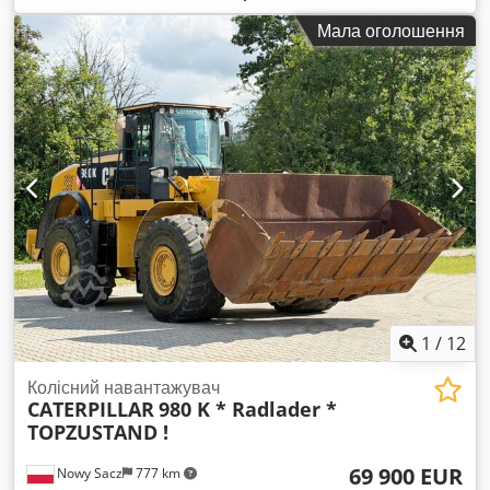
Рік виготовлення:
2007
, номер машини/транспортного
Мала оголошення
засобу:
CAT00735JB1N00920
, Машина повністю
працездатна. Crjdpsylw Nxefx Ahmof
1
/
12
Колісний навантажувач
CATERPILLAR
980 K * Radlader *
TOPZUSTAND !
69 900 EUR
Nowy Sacz
777 km