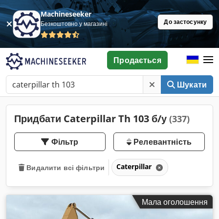
Machineseeker
До застосунку
Безкоштовно у магазині
Продається
Шукати
Придбати Caterpillar Th 103 б/у
(337)
Фільтр
Релевантність
Caterpillar
Видалити всі фільтри
Мала оголошення