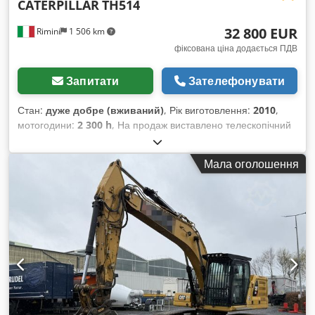
CATERPILLAR
TH514
32 800 EUR
Rimini
1 506 km
фіксована ціна додається ПДВ
Запитати
Зателефонувати
Стан:
дуже добре (вживаний)
, Рік виготовлення:
2010
,
мотогодини:
2 300 h
, На продаж виставлено телескопічний
навантажувач Caterpillar TH514. Відзначається підвищеною
вантажопідйомністю у порівнянні зі стандартними
Мала оголошення
моделями на 3,5–4 т, що робить його ідеальним для
виконання більш складних завдань. Машина повністю
готова до експлуатації, додаткових інвестицій не потребує.
Основні характеристики: Рік випуску: 2010 Напрацювання:
близько 2300 мотогодин (у процесі використання) Один
власник Двигун: Cat C4.4 DITAAC – 74,5 кВт / близько 101
к.с. Повна маса: 11 180 кг Характеристики продуктивності:
Максимальна вантажопідйомність: 4 990 кг Трансмісія:
PowerShift (4 передачі вперед / 3 назад) 3 режими
рульового керування: рух по діагоналі (крабовий хід),