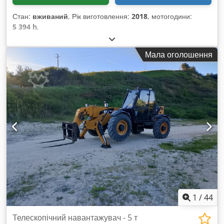
Стан:
вживаний
, Рік виготовлення:
2018
, мотогодини:
5 394 h
,
Мала оголошення
1
/
44
Телескопічний навантажувач - 5 т