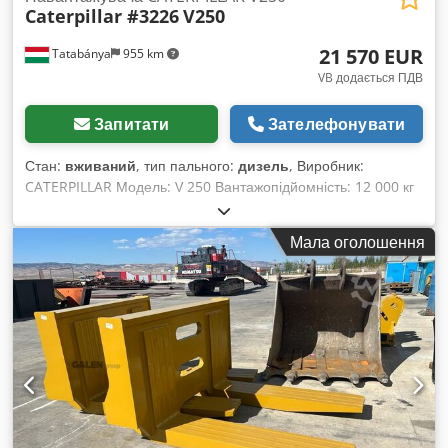
Caterpillar #3226
V250
21 570 EUR
Tatabánya
955 km
VB додається ПДВ
Запитати
Зателефонувати
Стан:
вживаний
, тип пального:
дизель
, Виробник:
CATERPILLAR Модель: V 250 Вантажопідйомність: 12 000 кг
Висота підйому: 3 710 мм Висота стріли: 1 400 мм Ширина:
2 550 мм Cjdpfxsc Urcij Ahmorf Загальна довжина (з
Мала оголошення
вилками): 6 400 мм