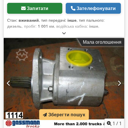
Запитати
Зателефонувати
Стан:
вживаний
, тип передачі:
інше
, тип пального:
дизель
, пробіг:
1 001 км
, водійська кабіна:
інше
,
Мала оголошення
Зберегти пошук
1
/
1