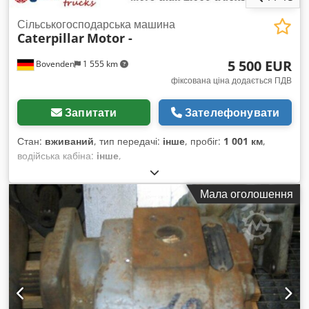
Сільськогосподарська машина
Caterpillar
Motor -
5 500 EUR
Bovenden
1 555 km
фіксована ціна додається ПДВ
Запитати
Зателефонувати
Стан:
вживаний
, тип передачі:
інше
, пробіг:
1 001 км
,
водійська кабіна:
інше
,
Мала оголошення