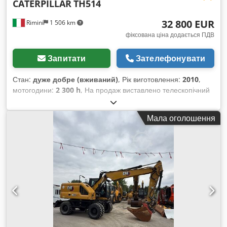
CATERPILLAR
TH514
32 800 EUR
Rimini
1 506 km
фіксована ціна додається ПДВ
Запитати
Зателефонувати
Стан:
дуже добре (вживаний)
, Рік виготовлення:
2010
,
мотогодини:
2 300 h
, На продаж виставлено телескопічний
навантажувач Caterpillar TH514. Відзначається підвищеною
вантажопідйомністю у порівнянні зі стандартними
Мала оголошення
моделями на 3,5–4 т, що робить його ідеальним для
виконання більш складних завдань. Машина повністю
готова до експлуатації, додаткових інвестицій не потребує.
Основні характеристики: Cjdpfxjy Iutno Amrjha Рік випуску:
2010 Напрацювання: близько 2300 мотогодин (у процесі
використання) Один власник Двигун: Cat C4.4 DITAAC – 74,5
кВт / близько 101 к.с. Повна маса: 11 180 кг Характеристики
продуктивності: Максимальна вантажопідйомність: 4 990 кг
Трансмісія: PowerShift (4 передачі вперед / 3 назад) 3
режими рульового керування: рух по діагоналі (крабовий