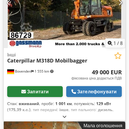
повний привід, система іммобілайзера, стандартна
лопата, фільтр сажі
,
1
/
8
Інші
Caterpillar
M318D Mobilbagger
49 000 EUR
Bovenden
1 555 km
фіксована ціна додається ПДВ
Запитати
Зателефонувати
Стан:
вживаний
, пробіг:
1 001 км
, потужність:
129 кВт
(175,39 к.с.)
, тип передачі:
інше
, тип пального:
дизель
,
колір:
помаранчевий
, загальна вага:
20 000 кг
,
конфігурація осей:
4x4
, перша реєстрація:
01/2011
, Рік
Мала оголошення
виготовлення:
2011
, мотогодини:
12 200 h
, водійська кабіна: