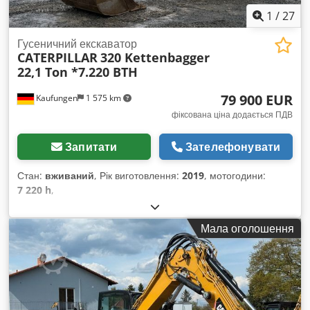
1
/
27
Гусеничний екскаватор
CATERPILLAR
320 Kettenbagger
22,1 Ton *7.220 BTH
79 900 EUR
Kaufungen
1 575 km
фіксована ціна додається ПДВ
Запитати
Зателефонувати
Стан:
вживаний
, Рік виготовлення:
2019
, мотогодини:
7 220 h
,
Мала оголошення