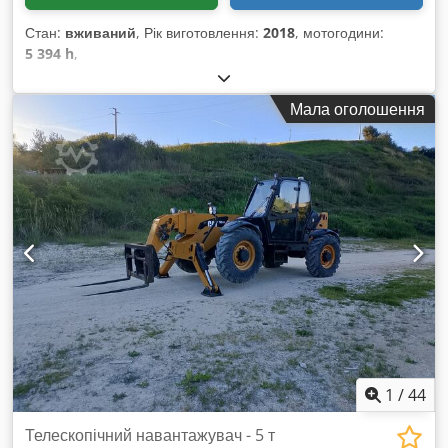
Стан:
вживаний
, Рік виготовлення:
2018
, мотогодини:
5 394 h
,
Мала оголошення
1
/
44
Телескопічний навантажувач - 5 т