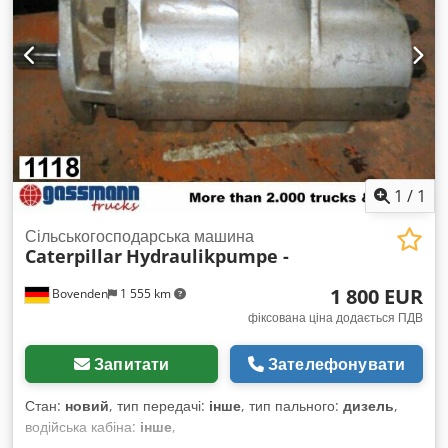
1
/
1
Сільськогосподарська машина
Caterpillar
Hydraulikpumpe -
1 800 EUR
Bovenden
1 555 km
фіксована ціна додається ПДВ
Запитати
Зателефонувати
Стан:
новий
, тип передачі:
інше
, тип пального:
дизель
,
водійська кабіна:
інше
,