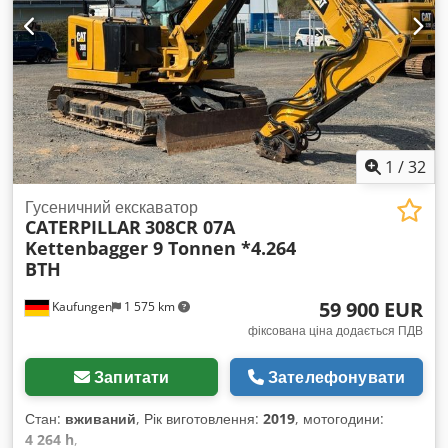
1
/
32
Гусеничний екскаватор
CATERPILLAR
308CR 07A
Kettenbagger 9 Tonnen *4.264
BTH
59 900 EUR
Kaufungen
1 575 km
фіксована ціна додається ПДВ
Запитати
Зателефонувати
Стан:
вживаний
, Рік виготовлення:
2019
, мотогодини:
4 264 h
,