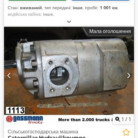
Стан:
вживаний
, тип передачі:
інше
, пробіг:
1 001 км
,
водійська кабіна:
інше
,
Мала оголошення
1
/
1
Сільськогосподарська машина
Caterpillar
Hydraulikpumpe -