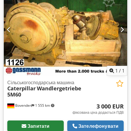
1
/
1
Сільськогосподарська машина
Caterpillar
Wandlergetriebe
5M60
3 000 EUR
Bovenden
1 555 km
фіксована ціна додається ПДВ
Запитати
Зателефонувати