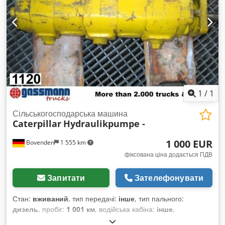
1
/
1
Сільськогосподарська машина
Caterpillar
Hydraulikpumpe -
1 000 EUR
Bovenden
1 555 km
фіксована ціна додається ПДВ
Запитати
Зателефонувати
Стан:
вживаний
, тип передачі:
інше
, тип пального:
дизель
, пробіг:
1 001 км
, водійська кабіна:
інше
,