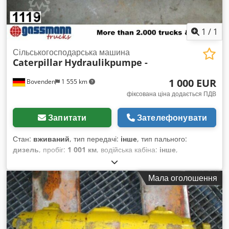
1
/
1
Сільськогосподарська машина
Caterpillar
Hydraulikpumpe -
1 000 EUR
Bovenden
1 555 km
фіксована ціна додається ПДВ
Запитати
Зателефонувати
Стан:
вживаний
, тип передачі:
інше
, тип пального:
дизель
, пробіг:
1 001 км
, водійська кабіна:
інше
,
Мала оголошення