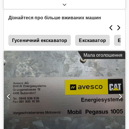
Дізнайтеся про більше вживаних машин
5
Гусеничний екскаватор
Екскаватор
Екск
Мала оголошення