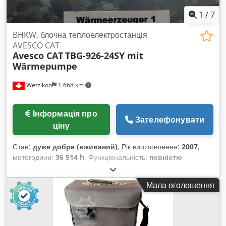
1
/
7
BHKW, блочна теплоелектростанція
AVESCO CAT
Avesco CAT
TBG-926-24SY mit
Wärmepumpe
Wetzikon
1 668 km
Інформація про
Зателефонувати
ціну
Стан:
дуже добре (вживаний)
, Рік виготовлення:
2007
,
мотогодини:
36 514 h
, Функціональність:
повністю
працездатний
, тип вхідного струму:
Кондиціонер
,
потужність:
300 кВт (407,89 к.с.)
, паливо:
побутовий газ H
,
Мала оголошення
тип охолодження:
вода
, Обладнання:
документація /
посібник
, БГКУ, блочна теплоелектроцентраль AVESCO
CAT TBG-926-24SY з тепловим насосом Після введення в
експлуатацію нової газової котельні на нашій котельній