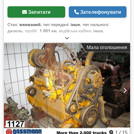
Запитати
Зателефонувати
Стан:
вживаний
, тип передачі:
інше
, тип пального:
дизель
, пробіг:
1 001 км
, водійська кабіна:
інше
,
Мала оголошення
1
/
15