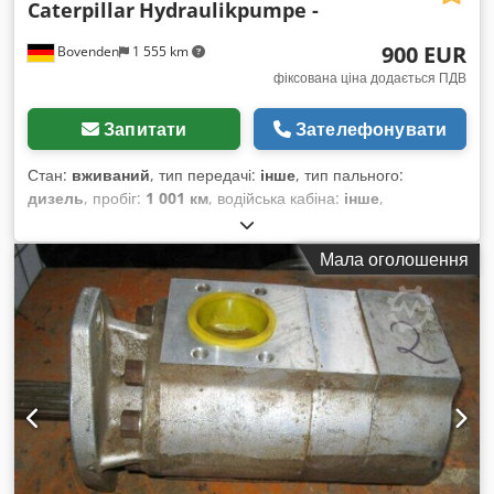
Caterpillar
Hydraulikpumpe -
900 EUR
Bovenden
1 555 km
фіксована ціна додається ПДВ
Запитати
Зателефонувати
Стан:
вживаний
, тип передачі:
інше
, тип пального:
дизель
, пробіг:
1 001 км
, водійська кабіна:
інше
,
Мала оголошення