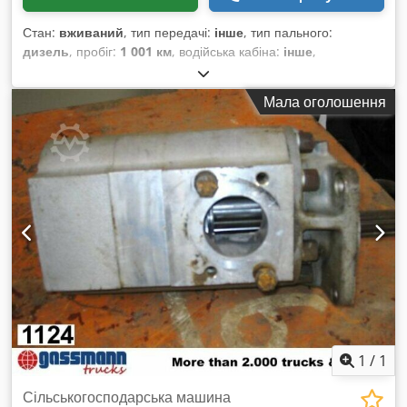
Стан:
вживаний
, тип передачі:
інше
, тип пального:
дизель
, пробіг:
1 001 км
, водійська кабіна:
інше
,
Мала оголошення
1
/
1
Сільськогосподарська машина