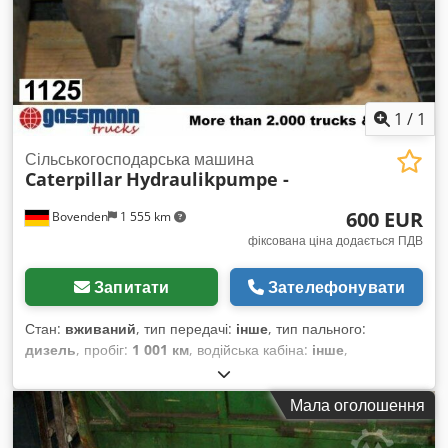
1
/
1
Сільськогосподарська машина
Caterpillar
Hydraulikpumpe -
600 EUR
Bovenden
1 555 km
фіксована ціна додається ПДВ
Запитати
Зателефонувати
Стан:
вживаний
, тип передачі:
інше
, тип пального:
дизель
, пробіг:
1 001 км
, водійська кабіна:
інше
,
Мала оголошення