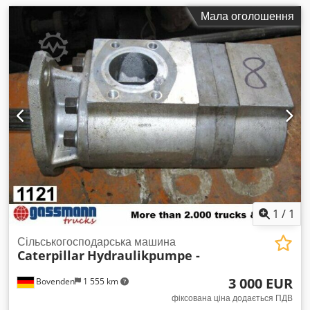
Мала оголошення
1
/
1
Сільськогосподарська машина
Caterpillar
Hydraulikpumpe -
3 000 EUR
Bovenden
1 555 km
фіксована ціна додається ПДВ