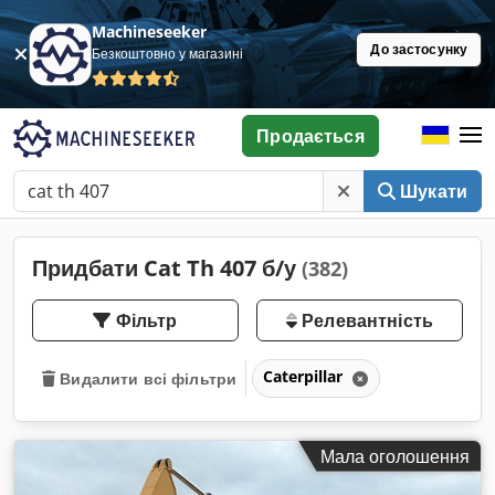
Machineseeker
До застосунку
Безкоштовно у магазині
Продається
Шукати
Придбати Cat Th 407 б/у
(382)
Фільтр
Релевантність
Caterpillar
Видалити всі фільтри
Мала оголошення