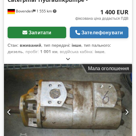
1 400 EUR
Bovenden
1 555 km
фіксована ціна додається ПДВ
Запитати
Зателефонувати
Стан:
вживаний
, тип передачі:
інше
, тип пального:
дизель
, пробіг:
1 001 км
, водійська кабіна:
інше
,
Мала оголошення