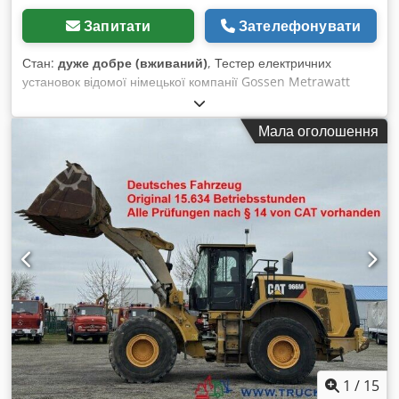
Запитати
Зателефонувати
Стан:
дуже добре (вживаний)
, Тестер електричних
установок відомої німецької компанії Gossen Metrawatt
Модель PROFITEST MXTRA призначена для професійних
вимірювань електричних установок і контролю безпеки.
Мала оголошення
Cjdpfxsywcr Dj Amreha Пристрій використовується
електриками, сервісними службами та під час оглядів
електричних мереж. ⸻ ТЕХНІЧНІ ХАРАКТЕРИСТИКИ
Виробник: Gossen Metrawatt Модель: PROFITEST MXTRA
Живлення: 230 В Категорія вимірювання: CAT III 600V, CAT
IV 300V Професійний тестер електричних установок ⸻
У КОМПЛЕКТІ - тестер PROFITEST MXTRA - вимірювальний
провід - адаптер - транспортна сумка Детальний склад
комплекту на фото ⸻ ЗАСТОСУВАННЯ - вимірювання
електричних установок - тести безпеки - огляд
електромереж - електротехнічне обслуговування ⸻
СТАН Вживаний Візуально у хорошому стані
1
/
15