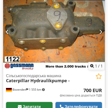
інше
, колісна база:
2 600 мм
, Обладнання:
повний привід
,
1
/
1
Сільськогосподарська машина
Caterpillar
Hydraulikpumpe -
700 EUR
Bovenden
1 555 km
фіксована ціна додається ПДВ
Запитати
Зателефонувати