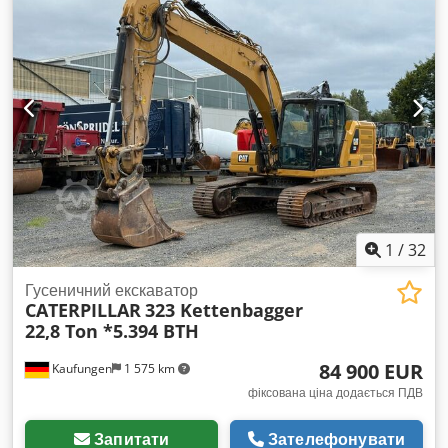
1
/
32
Гусеничний екскаватор
CATERPILLAR
323 Kettenbagger
22,8 Ton *5.394 BTH
84 900 EUR
Kaufungen
1 575 km
фіксована ціна додається ПДВ
Запитати
Зателефонувати