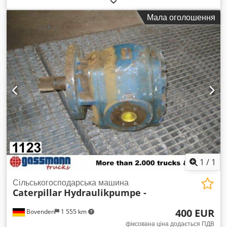
Мала оголошення
1
/
1
Сільськогосподарська машина
Caterpillar
Hydraulikpumpe -
400 EUR
Bovenden
1 555 km
фіксована ціна додається ПДВ