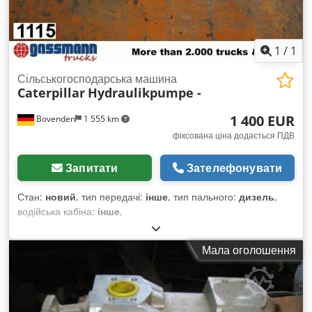
1
/
1
Сільськогосподарська машина
Caterpillar
Hydraulikpumpe -
1 400 EUR
Bovenden
1 555 km
фіксована ціна додається ПДВ
Запитати
Зателефонувати
Стан:
новий
, тип передачі:
інше
, тип пального:
дизель
,
водійська кабіна:
інше
,
Мала оголошення