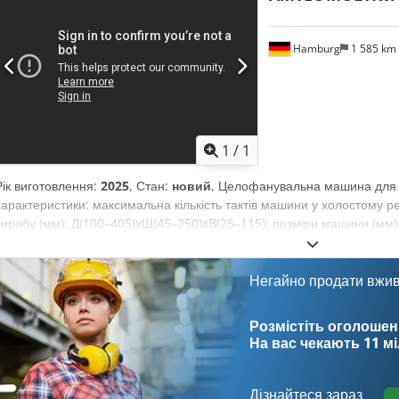
Hamburg
1 585 km
1
/
1
Рік виготовлення:
2025
, Стан:
новий
, Целофанувальна машина для ве
характеристики: максимальна кількість тактів машини у холостому ре
виробу (мм): Д(100–405)xШ(45–250)xВ(25–115); розміри машини (мм
електроживлення: 380В, 6,5кВт; стиснене повітря: 5–7 бар, 0,46 м³/хв;
інструмент/комплект форматуючих частин у комплекті, пристрій подач
завантажувальний конвеєр (Д1500xШ240 мм) також включені. Crjdpfx
Негайно продати вжи
наші ціни на нові машини часто нижчі за звичайні ціни на вживане о
запитаннями та вкажіть ваше завдання по пакуванню. Зі складу зазв
Розмістіть оголошен
нових машин. Для машин, що виготовляються під замовлення, терміни
На вас чекають
11 м
машини постачаються з повною гарантією.
Дізнайтеся зараз