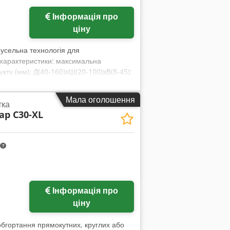
Запросити більше
Інформація про
зображень
ціну
усельна технологія для
і характеристики: максимальна
кту (мм): Д(40-160)xШ(20-100)xВ(8-45);
Д2000xШ790xВ1550; вага (нетто/брутто)
р відривної нитки у комплекті, а також
Мала оголошення
тка
часто нижчі за звичайні ціни на вживану.
ap C30-XL
і складу зазвичай одразу доступно 30-50
 діють дуже короткі строки постачання
антією. Crodpev Nkxkofx Ahcof
Запросити більше
Інформація про
зображень
ціну
бгортання прямокутних, круглих або