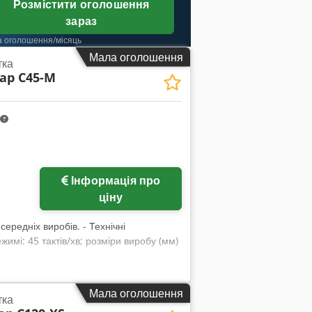
Розмістити оголошення
зараз
а оголошення/місяць
Мала оголошення
тка
ap C45-M
Інформація про
жень
ціну
редніх виробів. - Технічні
имі: 45 тактів/хв; розміри виробу (мм)
Мала оголошення
тка