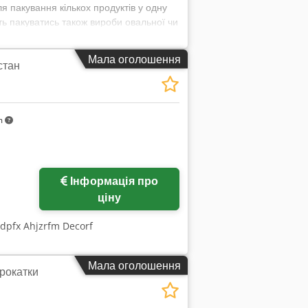
 пакування кількох продуктів у одну
ть пакуватись також вироби овальної чи
 укладання у стопку, обгортання
аний логічний контролер OMRON,
Мала оголошення
стан
 відривної стрічки та струменевий
а швидкість без навантаження: 30
упаковки: 50-220 мм; живлення: 220V,
ьної машини (довжина подаючого
m
мм; вага: приблизно 1000 кг.
увагу, що наші ціни на нові машини
ими потребами в пакуванні для
н. Для машин під замовлення ми
Інформація про
. На всі машини надається повна
ціну
Codpfx Ahjzrfm Decorf
Мала оголошення
рокатки