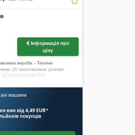
Запросити більше
Інформація про
зображень
ціну
ликих виробів. - Технічні
жимі: 23 такти/хвилина; розміри
): Д2200xШ1000xВ1700;
 вага (нетто/брутто): 800/950 кг. 1
і відривної нитки та
sv Nkxwo Ahcef Зверніть увагу, що
вані машини
бладнання. Будь ласка, звертайтеся із
ичай завжди доступні 30–50 різних
ня вже від 4,49 EUR
*
 поставки складають від 3 тижнів. Усі
ільйонів покупців