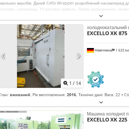
овальних виробів. Даний Cello Wrapper розроблений насамперед для
упаковку, наприклад, 10 рисових вафель. Окрім циліндричних, можу
прямокутної форми. Процес пакування включає автоматичну подачу,
целофаном, різання та вивантаження готової упаковки. Програмов
холоднокатальний 
сенсорна панель WEINVIEW, вимикачі та кнопки SIEMENS. Модуль для
EXCELLO
XK 875
принтер входять у комплект. – Технічні характеристики: макс. робоч
циклів/хв; розміри виробів* Діаметр: 80-100 мм; довжина фінальної 
4kW; споживання стисненого повітря: 0,03м³/хв; габарити пакувал
Німеччина
1 635 k
конвеєра може бути індивідуально адаптована): L4200xW1080xH1820 
*Стосується циліндричних виробів. Csdjv Nkx Djpfx Ahcerf Зверніть 
часто нижчі за звичайні ціни на б/в обладнання. Звертайтеся із ваш
консультації. На складі зазвичай доступно 30-50 різних нових маши
пропонуємо дуже короткі терміни поставки – від приблизно 3 тижнів
гарантія.
1
/
14
Стан:
вживаний
, Рік виготовлення:
2016
, Технічні дані: Вага: 22 т 
Машина холодної п
EXCELLO
XK 225