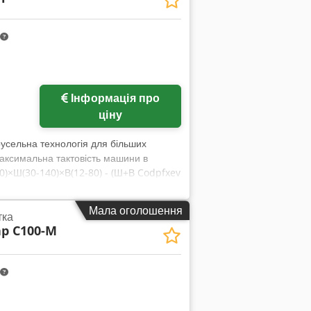
Запросити більше
Інформація про
зображень
ціну
сельна технологія для більших
 максимальна тактовість машини в
20)×Ш(30-140)×В(12-80) - (Ш+В Codpfxev
Мала оголошення
тка
p C100-M