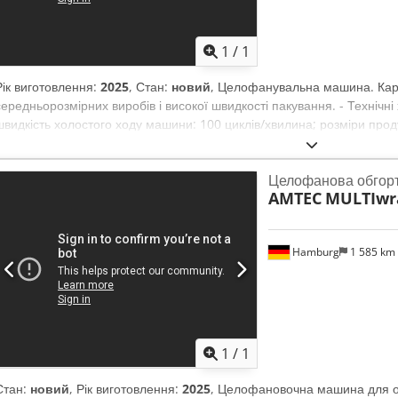
1
/
1
Рік виготовлення:
2025
, Стан:
новий
, Целофанувальна машина. Кар
середньорозмірних виробів і високої швидкості пакування. - Технічн
швидкість холостого ходу машини: 100 циклів/хвилина; розміри проду
380В, 4,5 кВт; стиснене повітря не потрібне; розміри машини (мм): 
930/1030 кг. 1 інструмент/форматний комплект у комплекті, диспенсе
Целофанова обгор
підвідний транспортер. Зверніть увагу, що наші ціни на нову техніку 
AMTEC
MULTIwr
Просто зверніться до нас і повідомте своє пакувальне завдання. - З
різних нових машин. Для машин, які виготовляються під замовлення,
— від приблизно 3 тижнів. - Вся техніка поставляється з повною гар
Hamburg
1 585 km
1
/
1
Стан:
новий
, Рік виготовлення:
2025
, Целофановочна машина для о