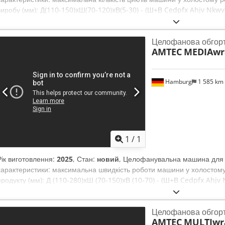
виробу (мм): Д(110-150)xШ(70-120)xВ(5-30) - (Ш+В Cedpfx Ahjv Nkwy
Целофанова обгор
AMTEC
MEDIAwr
Hamburg
1 585 km
1
/
1
Рік виготовлення:
2025
, Стан:
новий
, Целофанувальна машина для бі
характеристики: максимальна швидкість роботи машини у холостому 
продукту (мм): Д (110-280)xШ (70-150)xВ (10-70) - (Ш+В Cedpfx Ahjv 
Целофанова обгор
AMTEC
MULTIwr