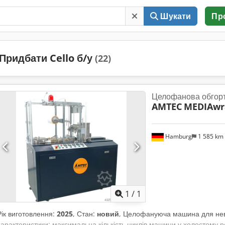
Шукати
Пр
Придбати Cello б/у
(22)
Целофанова обгор
AMTEC
MEDIAwr
Hamburg
1 585 km
Запросити більше
зобра
1
/
1
Рік виготовлення:
2025
, Стан:
новий
, Целофануюча машина для невел
характеристики: максимальна кількість циклів машини у холостому р