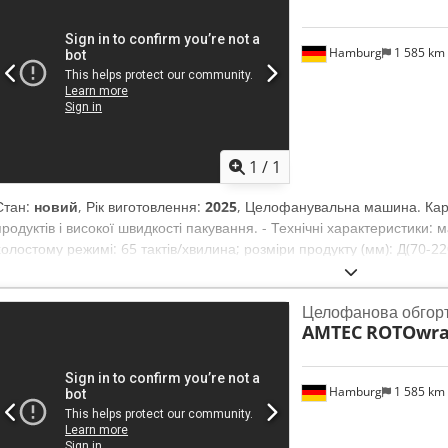
Hamburg
1 585 km
1
/
1
Стан:
новий
, Рік виготовлення:
2025
, Целофанувальна машина. Кару
продуктів і високої швидкості пакування. - Технічні характеристики:
холостому режимі: 65 тактів/хвилина; розміри продукту (мм): Д(70-2
Nkxqe Ahcerf
Целофанова обгор
AMTEC
ROTOwra
Hamburg
1 585 km