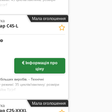
jcorf
Мала оголошення
тка
ap C45-L
Запросити більше
Інформація про
зображень
ціну
льших виробів. - Технічні
режимі: 35 циклів/хвилину; розміри
Nkw Tjcjrf
Мала оголошення
тка
ap C25-XXXL