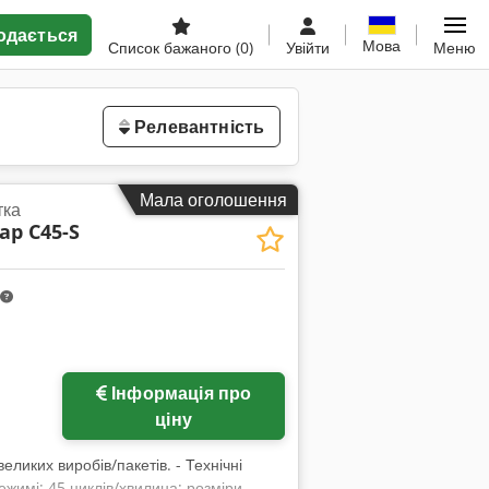
одається
Мова
Список бажаного
(0)
Увійти
Меню
Релевантність
Мала оголошення
тка
ap C45-S
Інформація про
жень
ціну
иких виробів/пакетів. - Технічні
ежимі: 45 циклів/хвилина; розміри