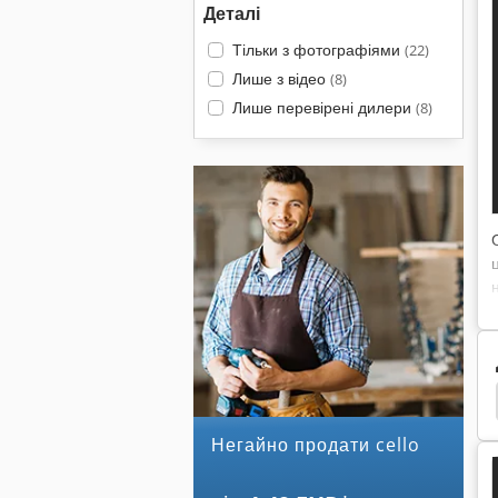
Деталі
Тільки з фотографіями
(22)
Лише з відео
(8)
Лише перевірені дилери
(8)
Grob
Прокатки Кадру
Прокатки Порожнисті
Негайно продати cello