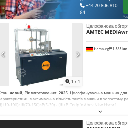
+44 20 806 810
84
*з
Целофанова обгор
AMTEC
MEDIAwr
Hamburg
1 585 km
Запросити більше
зобра
1
/
1
Стан:
новий
, Рік виготовлення:
2025
, Целофанувальна машина для се
характеристики: максимальна кількість тактів машини в холостому реж
Д(110-190)×Ш(70-150)×В(5-30) - (Ш+В Cedpfx Ahev Nkw Hscsrf
Целофанова обгор