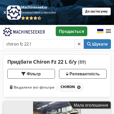
Machineseeker
До застосунку
Безкоштовно у магазині
Продається
Шукати
Придбати Chiron Fz 22 L б/у
(89)
Фільтр
Релевантність
CHIRON
Видалити всі фільтри
Мала оголошення