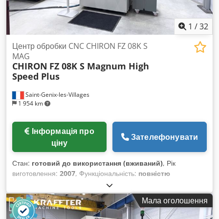
1
/
32
Центр обробки CNC CHIRON FZ 08K S
MAG
CHIRON
FZ 08K S Magnum High
Speed Plus
Saint-Genix-les-Villages
1 954 km
Інформація про
Зателефонувати
ціну
Стан:
готовий до використання (вживаний)
, Рік
виготовлення:
2007
, Функціональність:
повністю
працездатний
, відстань переміщення по осі X:
450 мм
,
відстань переміщення по осі Y:
270 мм
, відстань
Мала оголошення
переміщення осі Z:
310 мм
, швидкий хід по осі X:
75 м/хв
,
швидке переміщення по осі Y:
75 м/хв
, швидкий хід по осі