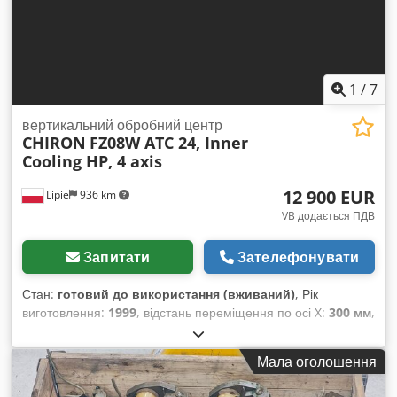
1
/
7
вертикальний обробний центр
CHIRON
FZ08W ATC 24, Inner
Cooling HP, 4 axis
12 900 EUR
Lipie
936 km
VB додається ПДВ
Запитати
Зателефонувати
Стан:
готовий до використання (вживаний)
, Рік
виготовлення:
1999
, відстань переміщення по осі X:
300 мм
,
відстань переміщення по осі Y:
250 мм
, відстань
переміщення осі Z:
250 мм
, Pionовий фрезерний центр
Мала оголошення
Chiron FZ08W Fanuc 21i-M Максимальна швидкість
обертання: 15 000 об/хв Охолодження через шпиндель під