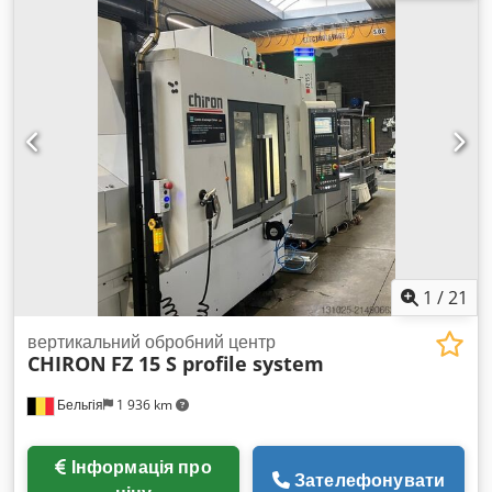
Швидкість обертання шпинделя: 12000 об/хв Швидкість
подачі: 60 м/хв Кріплення інструменту: SA40 Доступно 2
одиниці
1
/
21
вертикальний обробний центр
CHIRON
FZ 15 S profile system
Бельгія
1 936 km
Інформація про
Зателефонувати