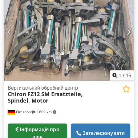
високим тиском Переміщення по осях: X = 300 мм Y = 250
мм Z = 250 мм Верстат був виготовлений з двома
четвертими осями Peiseler RT 100, але зараз ці осі
демонтовані. Посадка інструмента: HSK 32 Автоматичний
змінник інструментів: 24 позиції Верстат працює на
виробництві і доступний для огляду у будь-який час.
Обладнання у дуже доброму технічному стані. Надаю 3-
місячну гарантію на запуск. Cedpfxexd T Rzs Abboha
1
/
15
Вертикальний обробний центр
Chiron
FZ12 SM Ersatzteile,
Spindel, Motor
Elmshorn
1 609 km
Інформація про
Зателефонувати
ціну