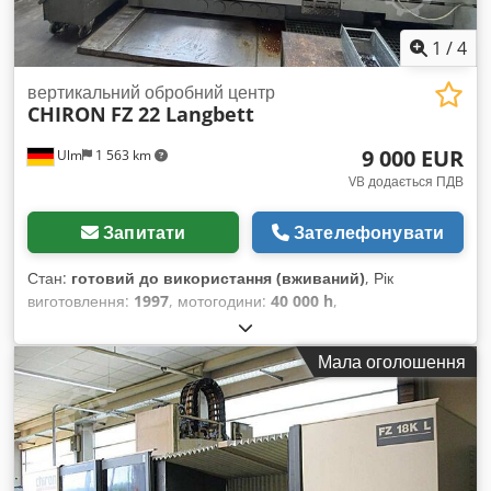
1
/
4
вертикальний обробний центр
CHIRON
FZ 22 Langbett
9 000 EUR
Ulm
1 563 km
VB додається ПДВ
Запитати
Зателефонувати
Стан:
готовий до використання (вживаний)
, Рік
виготовлення:
1997
, мотогодини:
40 000 h
,
Функціональність:
повністю працездатний
, номер
машини/транспортного засобу:
179-49
, відстань
Мала оголошення
переміщення по осі X:
2 000 мм
, відстань переміщення по
осі Y:
520 мм
, відстань переміщення осі Z:
630 мм
, швидкий
хід по осі X:
40 м/хв
, швидке переміщення по осі Y:
30 м/
хв
, швидкий хід по осі Z:
30 м/хв
, виробник контролерів:
Fanuc OMC
, загальна висота:
3 040 мм
, загальна довжина:
3 920 мм
, загальна ширина:
2 400 мм
, ширина столу:
550