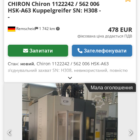
CHIRON
Chiron 1122242 / 562 006
HSK-A63 Kuppelgreifer SN: H308 -
-
478 EUR
Remscheid
1 742 km
фіксована ціна додається ПДВ
Запитати
Зателефонувати
Стан:
новий
, Chiron 1122242 / 562 006 HSK-A63
з'єднувальний захват SN: H308, невикористаний, повністю
робочий, комплектація згідно з фото. Chodpfx Ajy Np
Ipobbea
Мала оголошення