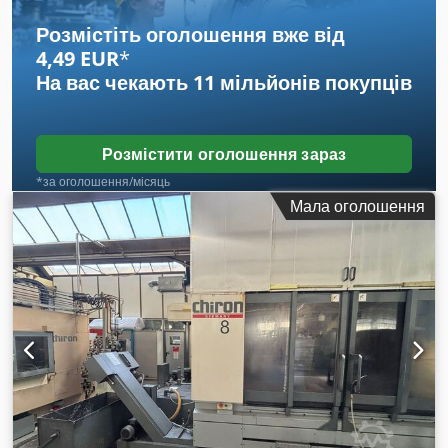
тримачів для інструменту. Документація в наявності.
Розмістіть оголошення вже від
Можливий огляд на місці. Chjdpfowaa Inex Abboa
4,49 EUR
*
На вас чекають
11 мільйонів покупців
Розмістити оголошення зараз
*за оголошення/місяць
Мала оголошення