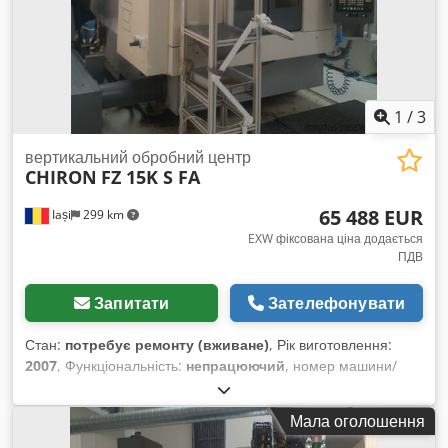
1
/
3
вертикальний обробний центр
CHIRON
FZ 15K S FA
65 488 EUR
Iași
299 km
EXW фіксована ціна додається
ПДВ
Запитати
Зателефонувати
Стан:
потребує ремонту (вживане)
, Рік виготовлення:
2007
, Функціональність:
непрацюючий
, номер машини/
транспортного засобу:
191-89
, Технічні характеристики: #
Робоча зона: X 550 мм; Y 400 мм; Z 360 мм # Опис осей: 3
Мала оголошення
лінійні осі (X, Y, Z) + 1 вісь обертового столу А та 2 осі