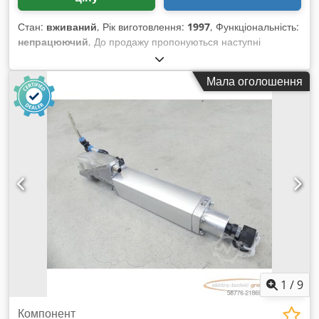
Стан:
вживаний
, Рік виготовлення:
1997
, Функціональність:
непрацюючий
, До продажу пропонуються наступні
запчастини від Chiron FZ 12 SM, рік випуску 1997: 9 шт.
тримачів інструменту 1 шт. шпиндель Csdexdhp Eepfx
Мала оголошення
Abboha 1 шт. двигун шпинделя
1
/
9
Компонент