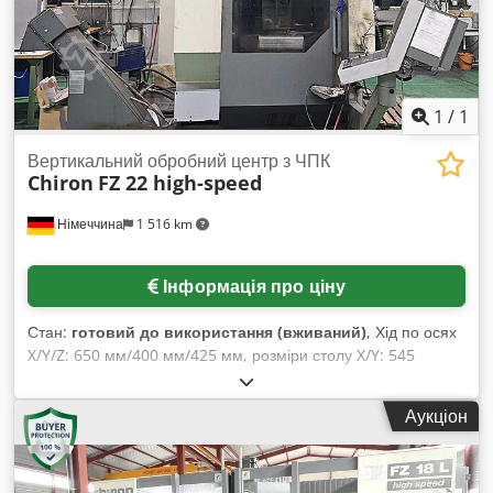
1
/
1
Вертикальний обробний центр з ЧПК
Chiron
FZ 22 high-speed
Німеччина
1 516 km
Інформація про ціну
Стан:
готовий до використання (вживаний)
, Хід по осях
X/Y/Z: 650 мм/400 мм/425 мм, розміри столу X/Y: 545
мм/540 мм, макс. навантаження на стіл: 500 кг, оберти:
10000 об/хв, кількість інструментальних позицій: 20,
Аукціон
швидкий хід: 30 м/хв, подача: 20 м/хв. Габарити верстата
X/Y/Z: приблизно 3400 мм/2100 мм/2800 мм, вага:
приблизно 5500 кг. Огляд на місці можливий. Csdpfx