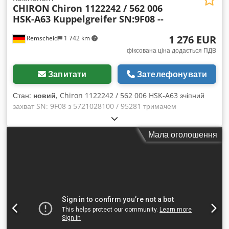
CHIRON
Chiron 1122242 / 562 006
технічна документація знаходиться у доданому файлі.
HSK-A63 Kuppelgreifer SN:9F08 --
Опція: Автоматична роботизована осередок ARMIN (2024)
1 276 EUR
Remscheid
1 742 km
фіксована ціна додається ПДВ
Запитати
Зателефонувати
Стан:
новий
, Chiron 1122242 / 562 006 HSK-A63 зчіпний
захват SN: 9F08 з 5721028100 / 95281 тримачем
інструмента 1088539/00 CW49/15, невживаний, повністю
справний, комплектація згідно з фото. Chodpfszpcv Rox
Мала оголошення
Abbea