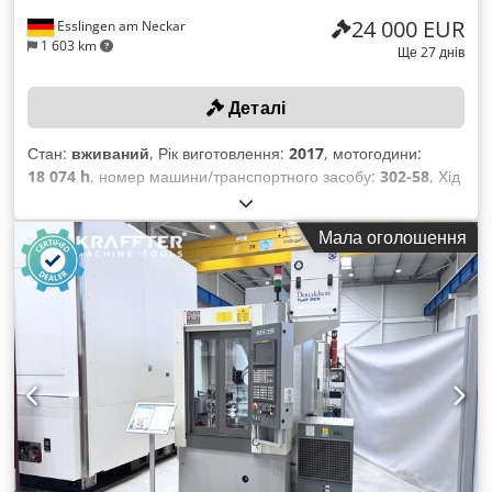
24 000 EUR
Esslingen am Neckar
1 603 km
Ще 27 днів
Деталі
Стан:
вживаний
, Рік виготовлення:
2017
, мотогодини:
18 074 h
, номер машини/транспортного засобу:
302-58
, Хід
по осях (X/Y/Z): 550/300/425 мм, максимальна швидкість
обертання шпинделя: 10 500 об/хв, конус для інструменту
Мала оголошення
SK 40, вага верстата: 6500 кг, система управління SIEMENS
Sinumerik 840 D, транспортер для стружки KNOLL 600 K-
1/320, стрічковий фільтрувальний пристрій BÜRENER
MASCHINENFABRIK KA M. TPF 150/510S, рік випуску: 2017,
змінний стіл. Емульсія для свердління/змащувальні
матеріали повинні належним чином відсмоктуватися та
утилізуватися замовником. Codpezqy Utjfx Abboha