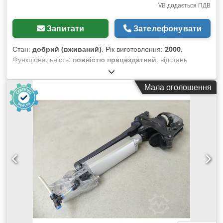
VB додається ПДВ
Запитати
Зателефонувати
Стан:
добрий (вживаний)
, Рік виготовлення:
2000
,
Функціональність:
повністю працездатний
, відстань
переміщення по осі X:
300 мм
, відстань переміщення по осі
Y:
250 мм
, відстань переміщення осі Z:
250 мм
,
Мала оголошення
максимальна вага заготовки:
1 кг
, кількість слотів у магазині
інструментів:
12
, виробник контролерів:
Fanuc
, модель
контролера:
FANUC 21-iM
, подавання охолоджувальної
рідини:
1 балка
, кількість шпинделів:
1
, швидкий хід по осі Z:
60 м/хв
, швидкий хід по осі X:
40 м/хв
, швидке
переміщення по осі Y:
40 м/хв
, максимальна швидкість
обертання:
10 000 об/хв
, максимальний діаметр заготовки:
63 мм
, Обладнання:
документація / посібник,
обертальна швидкість безступінчасто регульована
, 4
шт. CHIRON FZ08S з 4-ю віссю Peiseler AWU P100 1 шт.
CHIRON FZ08S з 3 осями 3 машини були відремонтовані у
2016 році, а 4 машини — у 2018 році компанією Chiron
CMS. Chedpfxovx Ugwj Ahbsa Ціна за одиницю приблизно