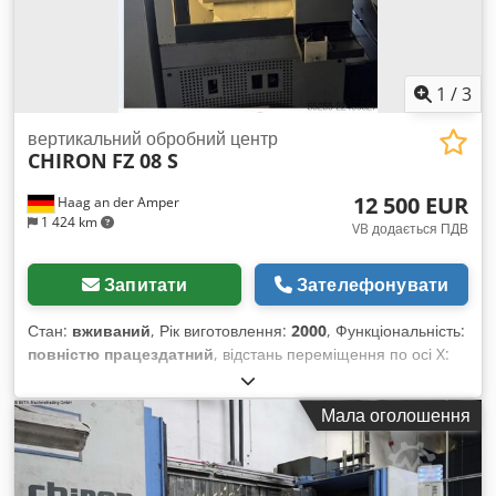
1
/
3
вертикальний обробний центр
CHIRON
FZ 08 S
12 500 EUR
Haag an der Amper
1 424 km
VB додається ПДВ
Запитати
Зателефонувати
Стан:
вживаний
, Рік виготовлення:
2000
, Функціональність:
повністю працездатний
, відстань переміщення по осі X:
450 мм
, відстань переміщення по осі Y:
270 мм
, відстань
переміщення осі Z:
310 мм
, виробник контролерів:
Fanuc
,
Мала оголошення
шпиндельний ніс:
HSK 32
, кількість слотів у магазині
інструментів:
12
, вхідна напруга:
400 V
, тип вхідного струму:
трифазний
, Обладнання:
документація / посібник
, Ми
пропонуємо цей вживаний вертикальний обробний центр