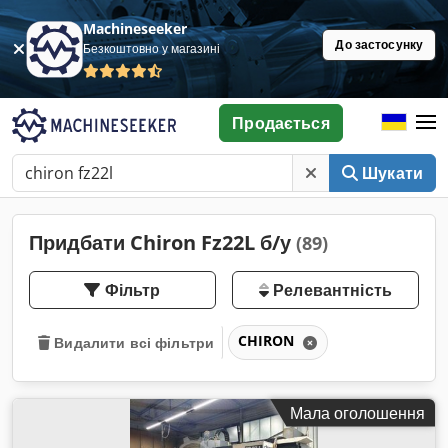
Machineseeker
До застосунку
Безкоштовно у магазині
Продається
Шукати
Придбати Chiron Fz22L б/у
(89)
Фільтр
Релевантність
CHIRON
Видалити всі фільтри
Мала оголошення