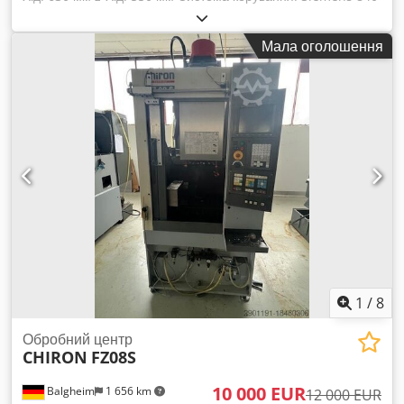
D Загальна потужність: 7,5 – 22,5 кВт Cedjyan Rcepfx
Ahbeha Вага верстата: прибл. 10,5 т Максимальне
Мала оголошення
навантаження на стіл: 1 000 кг на 1 м довжини столу Робочі
хода: Вісь X: 2000 мм Вісь Y: 630 мм Вісь Z: 550 мм
Діапазон обертів: до 12 000 об/хв Максимальний діапазон
крутного моменту: 140 Нм Потужність свердління: в
середньому 42 мм (із свердлом зі змінними пластинами)
Потужність фрезерування: 600 см³/хв Кількість позицій
інструментів: 24 Тип кріплення інструменту: HSK A 63 DIN
69893 Діаметр інструменту: макс. 75 мм Діаметр
інструменту із: вільними сусідніми позиціями: макс. 160 мм
Довжина інструменту: макс. 320 мм Вага інструменту: макс.
8 кг (максимальне навантаження на магазин – 100 кг) Час
заміни інструменту: прибл. 1,5 с (залежить від системи
керування)
1
/
8
Обробний центр
CHIRON
FZ08S
10 000 EUR
Balgheim
1 656 km
12 000 EUR