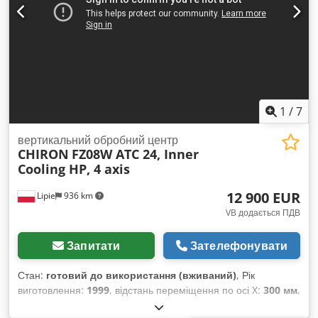
1
/
7
вертикальний обробний центр
CHIRON
FZ08W ATC 24, Inner
Cooling HP, 4 axis
12 900 EUR
Lipie
936 km
VB додається ПДВ
Запитати
Зателефонувати
Стан:
готовий до використання (вживаний)
, Рік
виготовлення:
1999
, відстань переміщення по осі X:
300 мм
,
відстань переміщення по осі Y:
250 мм
, відстань