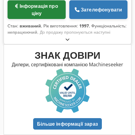
Інформація про
Зателефонувати
ціну
Стан:
вживаний
, Рік виготовлення:
1997
, Функціональність:
непрацюючий
, До продажу пропонуються наступні
запчастини від Chiron FZ 12 SM, рік випуску 1997:
Chjdpexdhp Eofx Ahboa 9 шт. тримачів інструменту 1 шт.
шпиндель 1 шт. двигун шпинделя
ЗНАК ДОВІРИ
Дилери, сертифіковані компанією Machineseeker
Більше інформації зараз