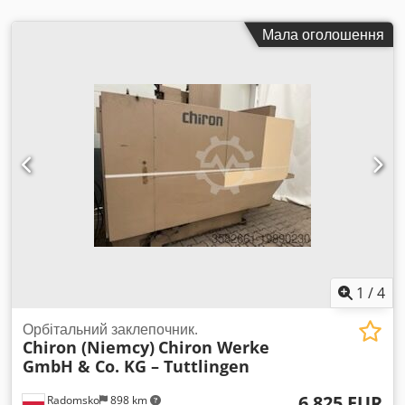
Мала оголошення
1
/
4
Орбітальний заклепочник.
Chiron (Niemcy)
Chiron Werke
GmbH & Co. KG – Tuttlingen
6 825 EUR
Radomsko
898 km