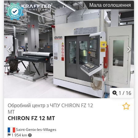
переміщення осі Z:
250 мм
, Pionовий фрезерний центр
Мала оголошення
Chiron FZ08W Fanuc 21i-M Максимальна швидкість
обертання: 15 000 об/хв Охолодження через шпиндель під
високим тиском Переміщення по осях: X = 300 мм Y = 250
мм Z = 250 мм Cedpoxd T Rzefx Ahboha Верстат був
виготовлений з двома четвертими осями Peiseler RT 100,
але зараз ці осі демонтовані. Посадка інструмента: HSK 32
Автоматичний змінник інструментів: 24 позиції Верстат
працює на виробництві і доступний для огляду у будь-який
час. Обладнання у дуже доброму технічному стані. Надаю
3-місячну гарантію на запуск.
1
/
16
Обробний центр з ЧПУ CHIRON FZ 12
MT
CHIRON
FZ 12 MT
Saint-Genix-les-Villages
1 954 km