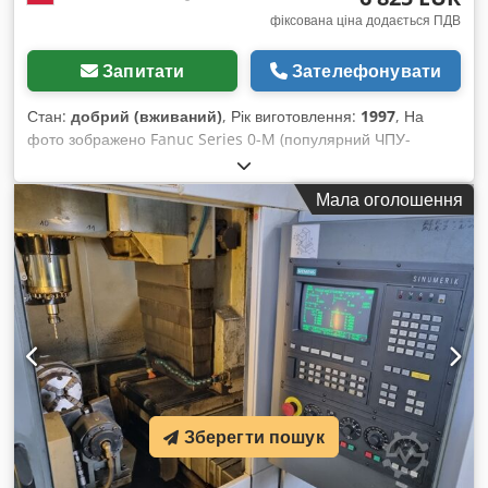
фіксована ціна додається ПДВ
Запитати
Зателефонувати
Стан:
добрий (вживаний)
, Рік виготовлення:
1997
, На
фото зображено Fanuc Series 0-M (популярний ЧПУ-
контролер, який використовувався у 80/90-х роках).
Підтримує інтерполяцію осей X, Y, Z і магазин інструментів.
Мала оголошення
Екран CRT, класична клавіатура з кнопками. 3.
Електротехнічні параметри (паспортна табличка) Живлення:
3-фазне, 380 В, 50 Гц Напруга управління: (відсутні дані,
але стандартно Fanuc 110/220 В → трансформатор)
Допоміжна напруга: 24 В Захист: 16 A (автоматичний
вимикач) Номер електросхеми: 711 792 01 01 4.
Конструкція верстата Вертикальний обробний центр з ЧПУ
(фрезерний) із закритим кожухом. Робочий стіл із сіткою
отворів для кріплення деталей. Карусельний магазин
інструментів (видно на фото) – зазвичай на 12, 20 або 24
Зберегти пошук
інструменти (залежно від версії). Автоматична зміна
інструменту (АТС). Вісь Z рухається вертикально (видно
вузол напрямних і гармошкові захисні кожухи). 5. Типові