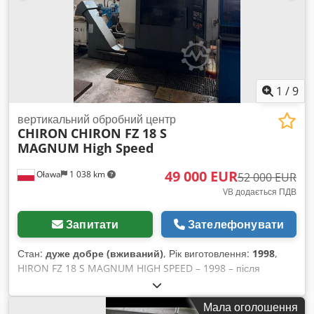
1
/
9
вертикальний обробний центр
CHIRON
CHIRON FZ 18 S
MAGNUM High Speed
49 000 EUR
Oława
1 038 km
52 000 EUR
VB додається ПДВ
Запитати
Зателефонувати
Стан:
дуже добре (вживаний)
, Рік виготовлення:
1998
,
HIRON FZ 18 S MAGNUM HIGH SPEED – 1998 – після
капітального заводського ремонту CHIRON До продажу
пропонується вертикальний обробний центр ЧПУ CHIRON
Мала оголошення
FZ 18 S MAGNUM High Speed, виготовлений у 1998 році.