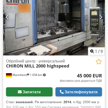
CHIRON FZ 08 S, рік випуску 2000. Верстат
використовувався в одну зміну. Оскільки це наш єдиний
верстат із системою Fanuc, ми вирішили його продати.
Верстат має розширену пам’ять і був модернізований
компанією Chiron у 2013 році. На жаль, після понад 10
років експлуатації, відповідна документація більше не
доступна. Chsdozqfynjpfx Ahbsa Якщо у вас виникли
запитання або вам потрібна додаткова інформація, будь
ласка, напишіть нам повідомлення або зателефонуйте.
1
/
9
Обробний центр - універсальний
CHIRON
MILL 2000 highspeed
45 000 EUR
Mannheim
1 658 km
фіксована ціна додається ПДВ
Запитати
Зателефонувати
Стан:
вживаний
, Рік виготовлення:
2014
, x-Хід: 2000 мм y-
Хід: 630 мм z-Хід: 550 мм Система керування: Siemens 840