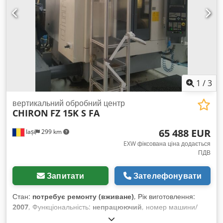
1
/
3
вертикальний обробний центр
CHIRON
FZ 15K S FA
65 488 EUR
Iași
299 km
EXW фіксована ціна додається
ПДВ
Запитати
Зателефонувати
Стан:
потребує ремонту (вживане)
, Рік виготовлення:
2007
, Функціональність:
непрацюючий
, номер машини/
транспортного засобу:
191-89
, Технічні характеристики: #