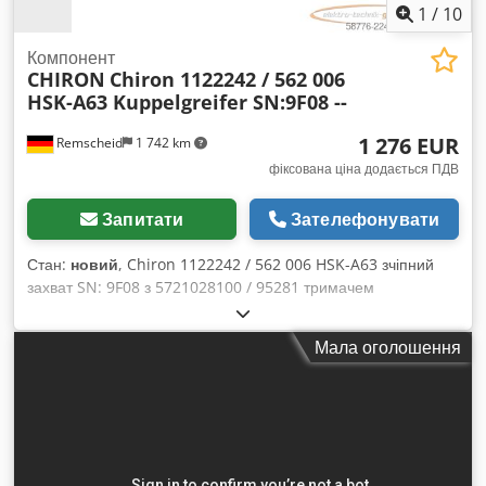
30 000 €.
1
/
10
Компонент
CHIRON
Chiron 1122242 / 562 006
HSK-A63 Kuppelgreifer SN:9F08 --
1 276 EUR
Remscheid
1 742 km
фіксована ціна додається ПДВ
Запитати
Зателефонувати
Стан:
новий
, Chiron 1122242 / 562 006 HSK-A63 зчіпний
захват SN: 9F08 з 5721028100 / 95281 тримачем
інструмента 1088539/00 CW49/15, невживаний, повністю
справний, комплектація згідно з фото. Codpfx Ahozpcv
Мала оголошення
Rebsha