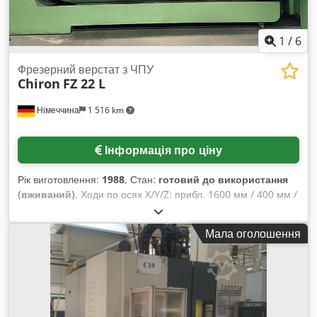
1
/
6
Фрезерний верстат з ЧПУ
Chiron
FZ 22 L
Німеччина
1 516 km
Інформація про ціну
Рік виготовлення:
1988
, Стан:
готовий до використання
(вживаний)
, Ходи по осях X/Y/Z: прибл. 1600 мм / 400 мм /
425 мм, розміри столу X/Y: 1500 мм / 400 мм, кріплення
інструменту: SK40, кількість місць для інструментів: 20,
Мала оголошення
оберти шпинделя: 5000 об/хв, розміри верстата X/Y/Z:
прибл. 4000 мм / 2500 мм / 2900 мм, вага: прибл. 7000 кг,
система управління: Siemens Sinumerik System 3,
напрацювання: прибл. 19855 годин. В комплекті близько 12
тримачів для інструменту. Документація в наявності.
Можливий огляд на місці. Chsdpfx Ahjwaa Inoboa