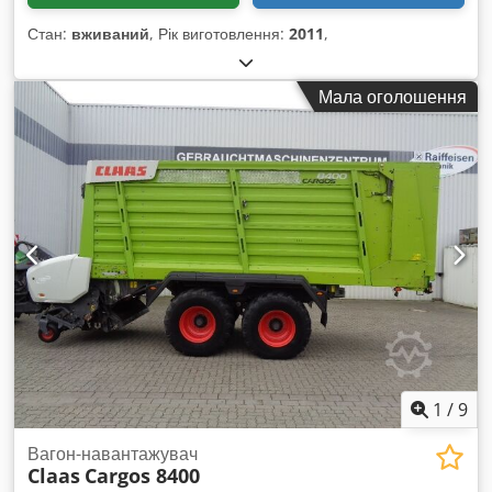
Стан:
вживаний
, Рік виготовлення:
2011
,
Мала оголошення
1
/
9
Вагон-навантажувач
Claas
Cargos 8400