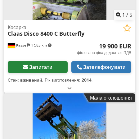
1
/
5
Косарка
Claas
Disco 8400 C Butterfly
19 900 EUR
Kassel
1 583 km
фіксована ціна додається ПДВ
Запитати
Зателефонувати
Стан:
вживаний
, Рік виготовлення:
2014
,
Мала оголошення