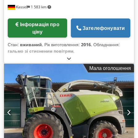
Kassel
1 583 km
Інформація про
Зателефонувати
ціну
Стан:
вживаний
, Рік виготовлення:
2016
, Обладнання:
гальмо зі стисненим повітрям
,
Мала оголошення