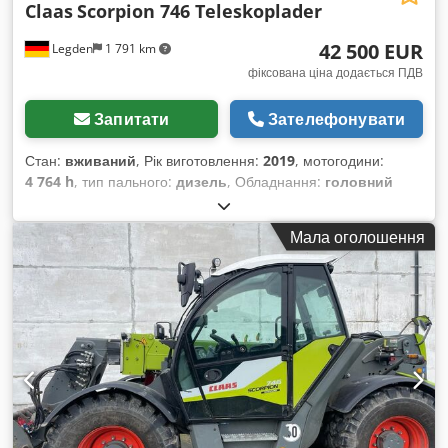
Claas
Scorpion 746 Teleskoplader
42 500 EUR
Legden
1 791 km
фіксована ціна додається ПДВ
Запитати
Зателефонувати
Стан:
вживаний
, Рік виготовлення:
2019
, мотогодини:
4 764 h
, тип пального:
дизель
, Обладнання:
головний
захист, кабіна
,
Мала оголошення