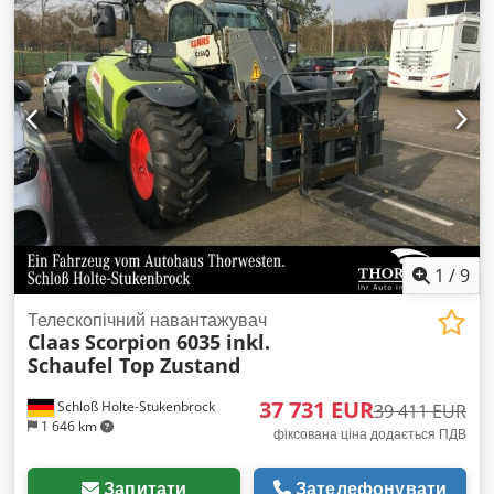
1
/
9
Телескопічний навантажувач
Claas
Scorpion 6035 inkl.
Schaufel Top Zustand
37 731 EUR
Schloß Holte-Stukenbrock
39 411 EUR
1 646 km
фіксована ціна додається ПДВ
Запитати
Зателефонувати