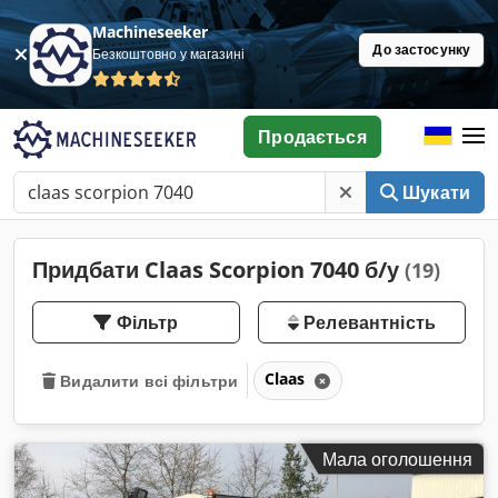
Machineseeker
До застосунку
Безкоштовно у магазині
Продається
Шукати
Придбати Claas Scorpion 7040 б/у
(19)
Фільтр
Релевантність
Claas
Видалити всі фільтри
Мала оголошення