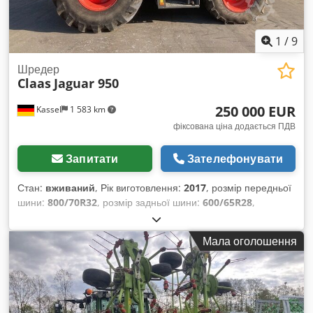
1
/
9
Шредер
Claas
Jaguar 950
250 000 EUR
Kassel
1 583 km
фіксована ціна додається ПДВ
Запитати
Зателефонувати
Стан:
вживаний
, Рік виготовлення:
2017
, розмір передньої
шини:
800/70R32
, розмір задньої шини:
600/65R28
,
Мала оголошення