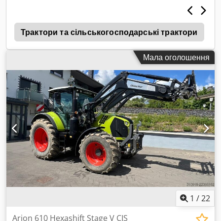
5
Трактори та сільськогосподарські трактори
Мала оголошення
1
/
22
Arion 610 Hexashift Stage V CIS