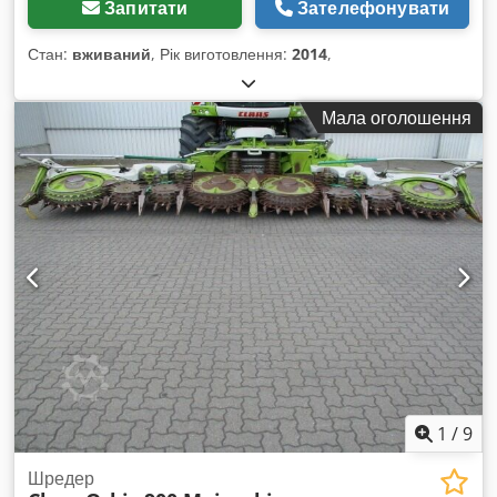
Запитати
Зателефонувати
Стан:
вживаний
, Рік виготовлення:
2014
,
Мала оголошення
1
/
9
Шредер