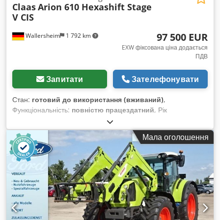
Claas
Arion 610 Hexashift Stage
V CIS
97 500 EUR
Wallersheim
1 792 km
EXW фіксована ціна додається
ПДВ
Запитати
Зателефонувати
Стан:
готовий до використання (вживаний)
,
Функціональність:
повністю працездатний
, Рік
виготовлення:
2022
, мотогодини:
930 h
, тип пального:
дизель
, максимальна швидкість:
40 км/год
, колір:
Мала оголошення
зелений
, Продається: сільськогосподарський трактор Claas
Arion 610 Hexashift Stage V (CIS), тип A96 100 Рік
виготовлення: 2022 Напрацювання: 939 годин Трактор у
відмінному стані, майже як новий, з дуже незначним
напрацюванням, повністю справний і готовий до роботи без
додаткових інвестицій. Crsdpszmv Twofx Abyef Він
оснащений 6-циліндровим двигуном John Deere DPS 6.8 л,
що відповідає екологічним стандартам Stage V (SCR, DPF,