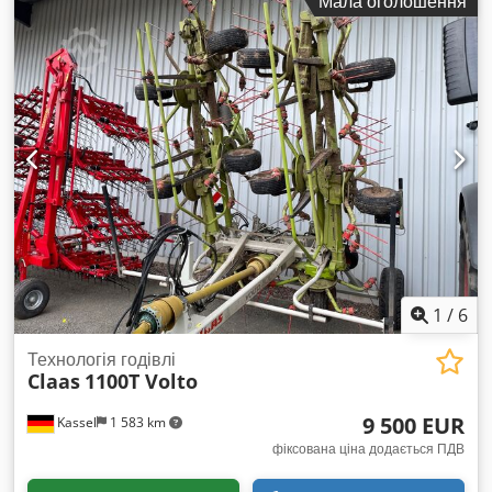
Мала оголошення
1
/
6
Технологія годівлі
Claas
1100T Volto
9 500 EUR
Kassel
1 583 km
фіксована ціна додається ПДВ