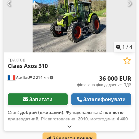
1
/
4
трактор
Claas
Axos 310
36 000 EUR
Aurillac
2 214 km
фіксована ціна додається ПДВ
Запитати
Зателефонувати
Стан:
добрий (вживаний)
, Функціональність:
повністю
працездатний
, Рік виготовлення:
2010
, мотогодини:
4 400
h
, потужність:
55,16 кВт (75,00 к.с.)
, номер машини/
транспортного засобу:
A2204DAA2203584
, Обладнання:
Зберегти пошук
кабіна
, Гідравлічний реверсор, без кондиціонера,