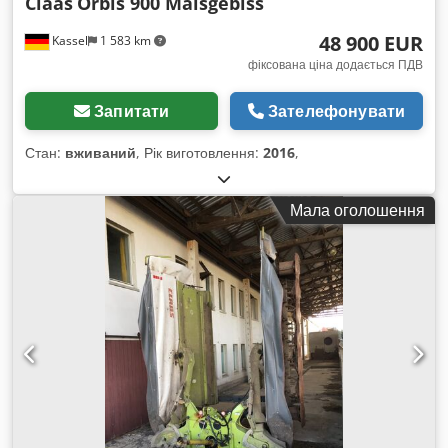
Claas
Orbis 900 Maisgebiss
48 900 EUR
Kassel
1 583 km
фіксована ціна додається ПДВ
Запитати
Зателефонувати
Стан:
вживаний
, Рік виготовлення:
2016
,
Мала оголошення