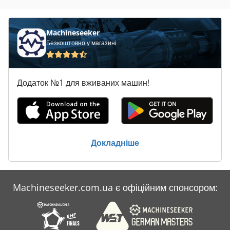
Claas Dominator
Claas Dominator 108 S
Machineseeker
Безкоштовно у магазині
Claas Scorpion 6030
Claas Scorpion 6030 Cp
Додаток №1 для вживаних машин!
Claas Scorpion 7030
Claas Scorpion 7045
Claas Scorpion 7055
Докладніше
Claas Scorpion 9040
Claas Scorpion 9055
Machineseeker.com.ua є офіційним спонсором:
Claas Volto 740
Claas Трактор