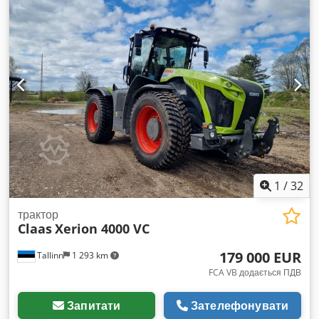
зв’язку та повним комплектом робочих фар. Стандартний
дах (без люку). Шини: Передні: 480/70 R28 Mitas Задні:
580/70 R38 Mitas Передні та задні шини в дуже хорошому
стані. Огляд і вивезення трактора можливі в Німеччині за
попередньою домовленістю.
1
/
32
трактор
Claas
Xerion 4000 VC
179 000 EUR
Tallinn
1 293 km
FCA VB додається ПДВ
Запитати
Зателефонувати