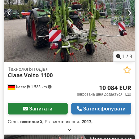
1
/
3
Технологія годівлі
Claas
Volto 1100
10 084 EUR
Kassel
1 583 km
фіксована ціна додається ПДВ
Запитати
Зателефонувати
Стан:
вживаний
, Рік виготовлення:
2013
,