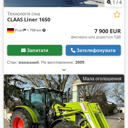
1
/
4
Технологія сіна
CLAAS
Liner 1650
7 900 EUR
Prüm
1 798 km
фіксована ціна додається ПДВ
Запитати
Зателефонувати
Стан:
вживаний
, Рік виготовлення:
2009
,
Мала оголошення