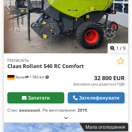
1
/
9
Натисніть
Claas
Rollant 540 RC Comfort
32 800 EUR
Kassel
1 583 km
фіксована ціна додається ПДВ
Запитати
Зателефонувати
Стан:
вживаний
, Рік виготовлення:
2019
,
Мала оголошення