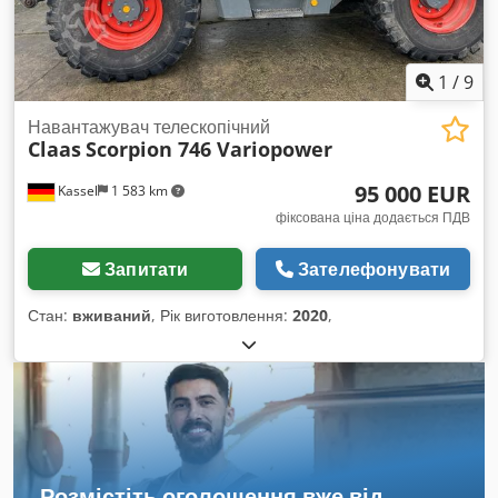
1
/
9
Навантажувач телескопічний
Claas
Scorpion 746 Variopower
95 000 EUR
Kassel
1 583 km
фіксована ціна додається ПДВ
Запитати
Зателефонувати
Стан:
вживаний
, Рік виготовлення:
2020
,
Розмістіть оголошення вже від