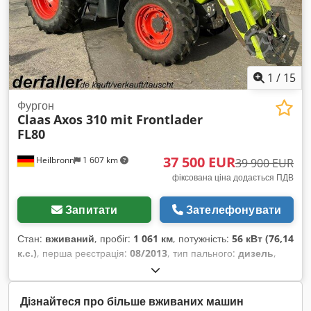
1
/
15
Фургон
Claas
Axos 310 mit Frontlader
FL80
37 500 EUR
Heilbronn
1 607 km
39 900 EUR
фіксована ціна додається ПДВ
Запитати
Зателефонувати
Стан:
вживаний
, пробіг:
1 061 км
, потужність:
56 кВт (76,14
к.с.)
, перша реєстрація:
08/2013
, тип пального:
дизель
,
загальна вага:
7 500 кг
, колір:
зелений
, тип передачі:
механічний
, підвіска:
інше
, кількість місць:
2
, мотогодини:
1 061 h
, Обладнання:
кабіна, повний привід
,
Дізнайтеся про більше вживаних машин