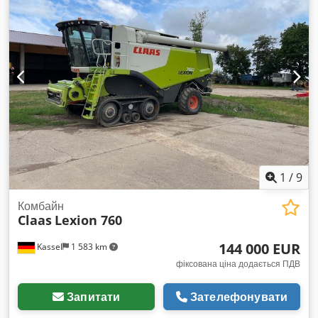
1
/
9
Комбайн
Claas
Lexion 760
144 000 EUR
Kassel
1 583 km
фіксована ціна додається ПДВ
Запитати
Зателефонувати