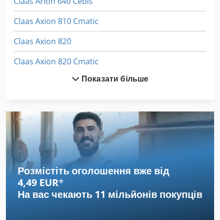
Claas Arion 640 Cebis
Claas Axion 810 Cmatic
Claas Axion 820
Claas Axion 820 Cmatic
Показати більше
Claas Axion 830 Cebis
Claas Axion 830 Cmatic
Claas Axion 840 Cebis
Claas Axion 840 Cmatic
Claas Axion 850
Розмістіть оголошення вже від
4,49 EUR
*
Claas Lexion 405
На вас чекають
11 мільйонів покупців
Claas Lexion 420