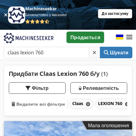
Machineseeker
До застосунку
Безкоштовно у магазині
Продається
Шукати
Придбати Claas Lexion 760 б/у
(1)
Фільтр
Релевантність
Claas
LEXION 760
Видалити всі фільтри
Мала оголошення