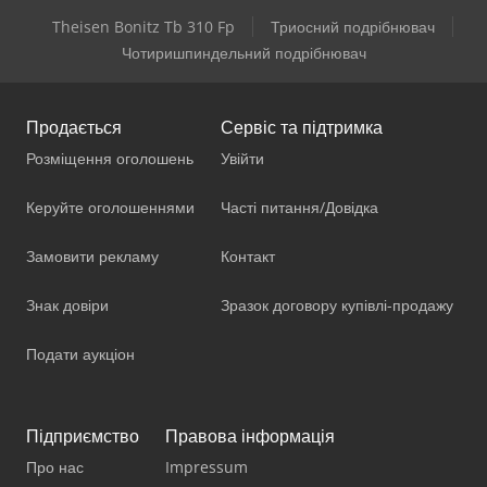
Theisen Bonitz Tb 310 Fp
Триосний подрібнювач
Чотиришпиндельний подрібнювач
Продається
Сервіс та підтримка
Розміщення оголошень
Увійти
Керуйте оголошеннями
Часті питання/Довідка
Замовити рекламу
Контакт
Знак довіри
Зразок договору купівлі-продажу
Подати аукціон
Підприємство
Правова інформація
Про нас
Impressum