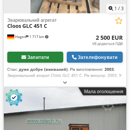
1
/
3
Зварювальний агрегат
Cloos
GLC 451 C
2 500 EUR
Hagen
1 717 km
VB додається ПДВ
Запитати
Зателефонувати
Стан:
дуже добре (вживаний)
, Рік виготовлення:
2003
,
Зварювальний апарат Cloos GLC 451 C. Рік випуску: 2003. У
комплекті зі зварювальним пакетом. Dedpfotkuriex Ahuokr
Мала оголошення