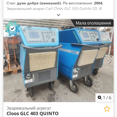
Стан:
дуже добре (вживаний)
, Рік виготовлення:
2004
,
Зварювальний апарат Carl Cloos GLC 503 Quinto SD. В
наявності всього 4 одиниці. Рік випуску: 2004-2004-1999.
Djdpfotkuk Rjx Ahuekr Ціна вказана за один апарат.
Мала оголошення
1
/
6
Зварювальний агрегат
Cloos
GLC 403 QUINTO