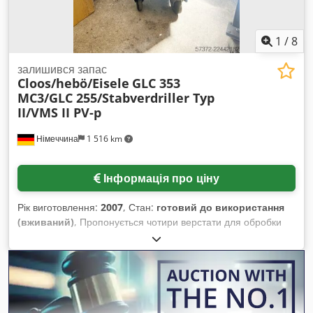
1
/
8
залишився запас
Cloos/hebö/Eisele
GLC 353
MC3/GLC 255/Stabverdriller Typ
II/VMS II PV-p
Німеччина
1 516 km
Інформація про ціну
Рік виготовлення:
2007
, Стан:
готовий до використання
(вживаний)
, Пропонується чотири верстати для обробки
металу. 1) Імпульсний зварювальний апарат Cloos GLC 353
MC3, рік випуску: 2007, вага: приблизно 160 кг. 2)
Зварювальний апарат MIG/MAG Cloos GLC 255, рік випуску:
2004, габаритні розміри X/Y/Z: приблизно 980 мм/450
мм/700 мм, вага: приблизно 115 кг. 3) Верстат для
нарізування арматури hebö Stabverdriller Typ II, рік