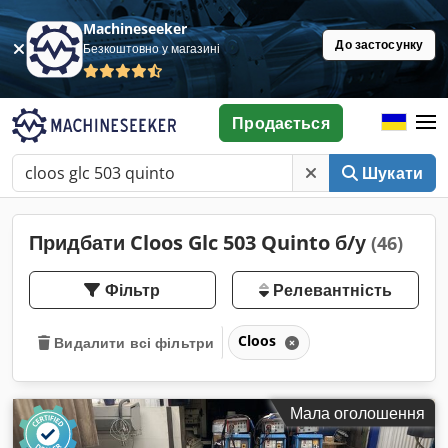
Machineseeker
До застосунку
Безкоштовно у магазині
Продається
Шукати
Придбати Cloos Glc 503 Quinto б/у
(46)
Фільтр
Релевантність
Cloos
Видалити всі фільтри
Мала оголошення