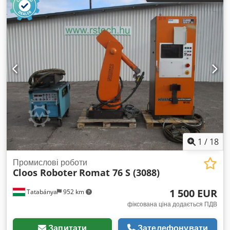
1
/
18
Промислові роботи
Cloos Roboter
Romat 76 S (3088)
1 500 EUR
Tatabánya
952 km
фіксована ціна додається ПДВ
Запитати
Зателефонувати