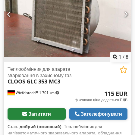
1
/
8
Теплообмінник для апарата
зварювання в захисному газі
CLOOS
GLC 353 MC3
115 EUR
Wiefelstede
1 701 km
фіксована ціна додається ПДВ
Запитати
Зателефонувати
Стан:
добрий (вживаний)
, Теплообмінник для
напівавтоматичного зварювального апарата, обладнання