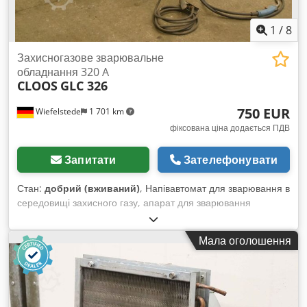
1
/
8
Захисногазове зварювальне
обладнання 320 A
CLOOS
GLC 326
750 EUR
Wiefelstede
1 701 km
фіксована ціна додається ПДВ
Запитати
Зателефонувати
Стан:
добрий (вживаний)
, Напівавтомат для зварювання в
середовищі захисного газу, апарат для зварювання
захисними газами Dodpfsb A Hhvex Ahuskr -макс.
зварювальний струм: 320 А -2-роликовий привід
Мала оголошення
-охолодження повітряне -включає масовий кабель -знімний
механізм подачі дроту -газова арматура -комплект шлангів
-габаритні розміри: 1000/500/В970 мм -маса: 170 кг