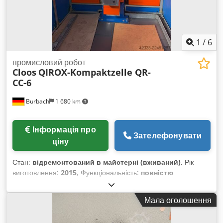
1
/
6
промисловий робот
Cloos
QIROX-Kompaktzelle QR-
CC-6
Burbach
1 680 km
Інформація про
Зателефонувати
ціну
Стан:
відремонтований в майстерні (вживаний)
, Рік
виготовлення:
2015
, Функціональність:
повністю
працездатний
, Зварювальний робот Qirox QRC 320,
включно з блоком керування V7 і програмованим ручним
Мала оголошення
пристроєм з кабелем, з’єднувальним кабелем, шафою
керування роботом, тактильним датчиком, системою