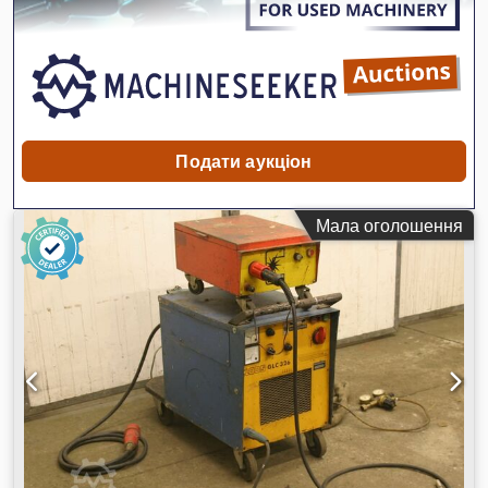
випуску: 1979. 4) Кругла пила Eisele VMS II PV-P, рік випуску:
1974, вага: приблизно 290 кг. Огляд можливий за
попередньою домовленістю. Dedozp Rhhepfx Ahuokr
Подати аукціон
Мала оголошення