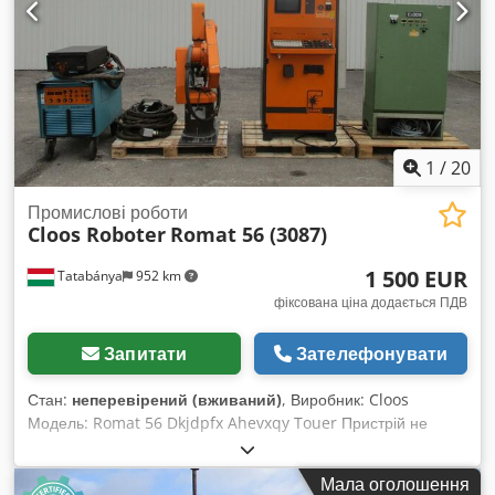
1
/
20
Промислові роботи
Cloos Roboter
Romat 56 (3087)
1 500 EUR
Tatabánya
952 km
фіксована ціна додається ПДВ
Запитати
Зателефонувати
Стан:
неперевірений (вживаний)
, Виробник: Cloos
Модель: Romat 56 Dkjdpfx Ahevxqy Touer Пристрій не
тестувався, його стан невідомий. Продається з
аксесуарами, що зображені на фото.
Мала оголошення