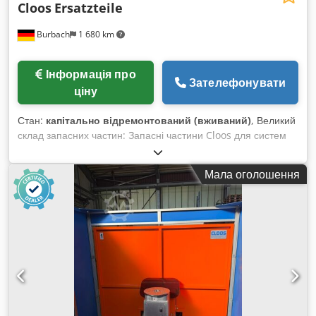
Cloos
Ersatzteile
Burbach
1 680 km
Інформація про
Зателефонувати
ціну
Стан:
капітально відремонтований (вживаний)
, Великий
склад запасних частин: Запасні частини Cloos для систем
управління 32 TM, V3 до V7. Dkodpfxsd H T I Eo Ahusr
Відновлені сервоприводи, що були у використанні, з
Мала оголошення
гарантією. Програмувальні пристрої. Блоки живлення.
Приводні двигуни для роботів і поворотних пристроїв.
Зварювальні апарати Quinto II 403, 603, MC 3. Механізми
роботів Romat 320, 350, Qirox 1 і 2.