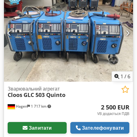
1
/
6
Зварювальний агрегат
Cloos
GLC 503 Quinto
2 500 EUR
Hagen
1 717 km
VB додається ПДВ
Запитати
Зателефонувати