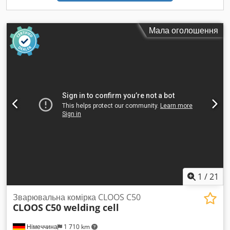
вертикальною поворотною платформою, встановленою на
L-подібній осі нахилу.- Огородження робочої комірки: Повна
захисна камера з синьо-помаранчевими панельними
Мала оголошення
стінами, вбудованими розсувними або розпашними
дверима та оптичними світловими завісами безпеки по
периметру завантажувальної станції.- Панель ручного
керування: подвійний пульт дистанційного керування з
кнопкою аварійної зупинки та багатокнопковою
конфігурацією для керування станцією.
1
/
21
Зварювальна комірка CLOOS C50
CLOOS
C50 welding cell
Німеччина
1 710 km