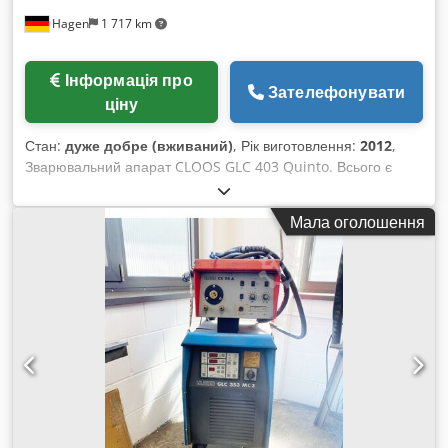
Hagen
1 717 km
Інформація про
Зателефонувати
ціну
Стан:
дуже добре (вживаний)
, Рік виготовлення:
2012
,
Зварювальний апарат CLOOS GLC 403 Quinto. Всього є
дев'ять апаратів Cloos 403 у наявності. Рік випуску: з 2005
по 2012. Dodpfxetkunuj Ahuskr На складі також доступні
Мала оголошення
інші моделі зварювальних машин Cloos 503.