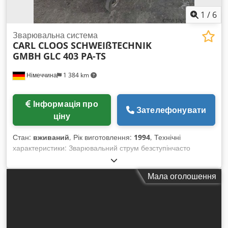
1
/
6
Зварювальна система
CARL CLOOS SCHWEIßTECHNIK
GMBH
GLC 403 PA-TS
Німеччина
1 384 km
Інформація про
Зателефонувати
ціну
Стан:
вживаний
, Рік виготовлення:
1994
, Технічні
характеристики: Зварювальний струм безступінчасто
регулюється: 40...400 А Довжина: 900 мм Висота: 1200 мм
Загальна потужність: 13,8 кВА Dedpfxeu Nwx Ue Ahuokr
Мала оголошення
Маса машини приблизно: 180 кг Необхідний простір
приблизно: Ш:0,6 x Д:0,9 x В:1,2 м MIG/MAG зварювальний
апарат — зварювальний випрямляч як донор запчастин -
Діапазон потужності: 40A/15V до 400A/34V - Напруга
холостого ходу: 58В - Характеристика: стабільна - Ступінь