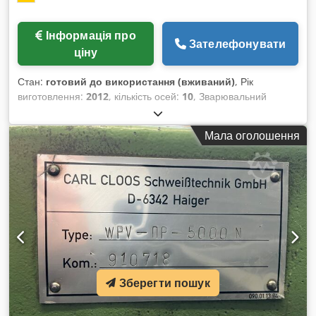
Інформація про
Зателефонувати
ціну
Стан:
готовий до використання (вживаний)
, Рік
виготовлення:
2012
, кількість осей:
10
, Зварювальний
робот, виготовлений у 2012 році. Ця зварювальна лінія
CLOOS C50 оснащена роботом моделі QRC 350 та включає
Мала оголошення
джерело зварювального струму Qineo Pulse 450. Система
оснащена лінійною конфігурацією осей, механічною
станцією очищення зварювального пальника та
двостанційними компонентами. Вона також має захисне
огородження та поворотні позиціонери заготовки. Якщо ви
прагнете отримати високоякісні зварювальні можливості,
зверніть увагу на зварювальну клітку CLOOS C50, яку ми
пропонуємо до продажу. Зверніться до нас для отримання
додаткової інформації. Dksdpozg Ht Isfx Ahuor - Модель
робота: QRC 350 (girOX QRC 350)- Версія системи
Зберегти пошук
управління: QC6- Джерело зварювального струму: Qineo
Pulse 450 (CAN)- Джерело живлення: 400 В / змінний струм,