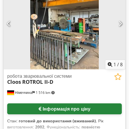
поверхневої корозії Великий монтажний тримач / адаптер
(видно посадочні гнізда) • Важка, міцна конструкція
Dkedpfxow Rdyzj Ahuer • Підходить для роботи з валом –
позиціонування/обертання робочих елементів • Відсутність
зазорів, міцна фіксація • Кодоване кріплення та внутрішній
прохід Ідеальний комплект для: • зварювальних
позиціонерів • маніпуляторів промислових роботів •
адаптації приводів і редукторів
1
/
8
робота зварювальної системи
Cloos
ROTROL II-D
Німеччина
1 516 km
Інформація про ціну
Стан:
готовий до використання (вживаний)
, Рік
виготовлення:
2002
, Функціональність:
повністю