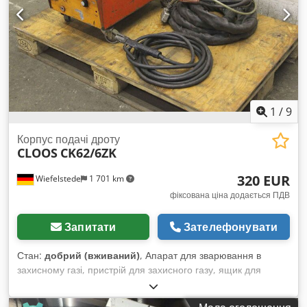
1
/
9
Корпус подачі дроту
CLOOS
CK62/6ZK
320 EUR
Wiefelstede
1 701 km
фіксована ціна додається ПДВ
Запитати
Зателефонувати
Стан:
добрий (вживаний)
, Апарат для зварювання в
захисному газі, пристрій для захисного газу, ящик для
подачі дроту - Ящик для подачі дроту - з: комплект шлангів
Djdpfx Ahsd Shm Deuokr - Розміри: 650/350/В300 мм -