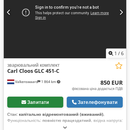
захисту: IP 23 - Клас ізоляції: F - Водяне охолодження Плата
A5 відсутня
1
/
6
зварювальний комплект
Carl Cloos
GLC 451-C
850 EUR
Valkenswaard
1 864 km
фіксована ціна додається ПДВ
Запитати
Зателефонувати
Стан:
капітально відремонтований (вживаний)
,
Функціональність:
повністю працездатний
, вхідна напруга:
400 V
, довжина заземлювального кабелю:
3 000 мм
, строк