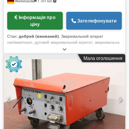
Wiefelstede
1 701 km
Інформація про
Зателефонувати
ціну
Стан:
добрий (вживаний)
, Зварювальний апарат
напівавтомат, дуговий зварювальний агрегат, зварювальна
установка MIG/MAG Dkedpox Hgunefx Ahusr - Виробник:
CLOOS, зварювальний напівавтомат Qintron з водяним
Мала оголошення
охолодженням - Модель: Qintron 400 - Макс. зварювальний
струм: 400 А - Водяне охолодження - Дротовий подавач:
Cloos FC 100E-KIT, 4-роликовий привід - Комплектація:
включає кабель маси, газову арматуру, рукавний пакет (див.
фото) - Розміри: 1100/700/В1240 мм - Вага: 181 кг