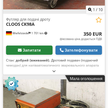
1
/
10
Футляр для подачі дроту
CLOOS
CK98A
350 EUR
Wiefelstede
1 701 km
фіксована ціна додається ПДВ
Запитати
Зателефонувати
Стан:
добрий (вживаний)
, Дротовий подавач (подаючий
чемодан) для напівавтоматичного зварювального апарата
(апарат для зварювання у захисному газі), дротовий
подавач, пристрій подачі дроту - Виробник: CLOOS, водяне
Мала оголошення
охолодження - Модель: ICK98A Dodpfowrrp Uox Ahuekr -
Габарити: 660/390/H350 мм - Вага: 23 кг