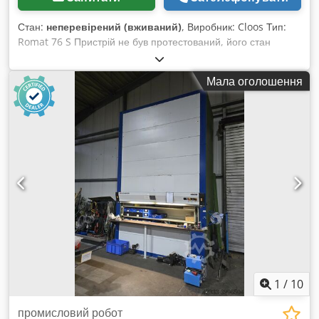
Стан:
неперевірений (вживаний)
, Виробник: Cloos Тип:
Romat 76 S Пристрій не був протестований, його стан
невідомий. Dkjdpjvxqzqsfx Ahujr Продається з
аксесуарами, показаними на фотографії.
Мала оголошення
1
/
10
промисловий робот