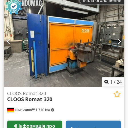
Мала оголошення
Вага: 36 кг
1
/
24
CLOOS Romat 320
CLOOS
Romat 320
Німеччина
1 710 km
Інформація про