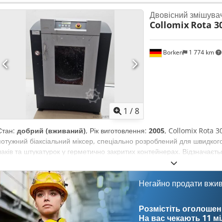
пристрій для змішування фарб для трафаретного друку. Однак його
Двовісний змішува
широкого спектру фарб і лаків. За допомогою кнопок можна вибрат
Collomix
Rota 3
змішування: 1, 2 або 3 хвилини. Наразі пристрій знаходиться на наш
Баварія. Якщо у вас виникли запитання, будь ласка, напишіть нам.
Borken
1 774 km
1
/
8
Стан:
добрий (вживаний)
, Рік виготовлення:
2005
, Collomix Rota 
потужний біаксіальний міксер, спеціально розроблений для швидког
лаків та штукатурок у герметично закритих контейнерах. Відзначаєт
під час якого ємність обертається одночасно навколо двох осей, що
менш ніж 90 секунд навіть для важких матеріалів. Функції та ергоно
встановлення змішувана ємність автоматично фіксується й центруєт
Негайно продати вжи
замок безпеки дверей і аварійна кнопка; двері відчиняються лише пі
установки. Зручність експлуатації: Оснащений висувними роликами 
Розмістіть оголошен
простої установки агрегату. Довговічність: Інтегрований механізм "
На вас чекають
11 м