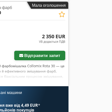
 також можна використовувати для
Мала оголошення
ч фарб
и попередньо встановлений час
0
ому складі в місті 93476 Блайбах,
 Cjdozmcqispfx Aahsha
2 350 EUR
VB додається ПДВ
Відправити запит
30 фарбомішалка Collomix Rota 30 — це
о й ефективного змішування фарб,
ься біаксіальним процесом змішування,
 дозволяє досягати часу змішування
міка Автоматичне затискання: Після
ься. Система безпеки: Вбудований
вані машини
сля повної зупинки мішальної
і регульованими по висоті опорами для
ня вже від 4,49 EUR
*
Splash Guard" захищає привідні
ільйонів покупців