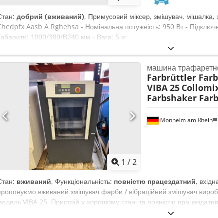
Стан:
добрий (вживаний)
, Примусовий міксер, змішувач, мішалка,
Chedpfx Aasb A Rghehsa - Номінальна потужність: 950 Вт - Підключе
Габарити: 1000/380/В240 мм - Вага: 5 кг
машина трафаретно
Farbrüttler Far
VIBA 25
Collomix
Farbshaker Farb
Monheim am Rhein
1
/
2
Стан:
вживаний
, Функціональність:
повністю працездатний
, вхід
пропонуємо вживаний змішувач фарби / вібраційний змішувач виробн
модель VIBA 25. Пристрій у хорошому стані та повністю працездатни
до 25 кг. Завдяки вібрації фарба приходить у рух і ідеально перемі