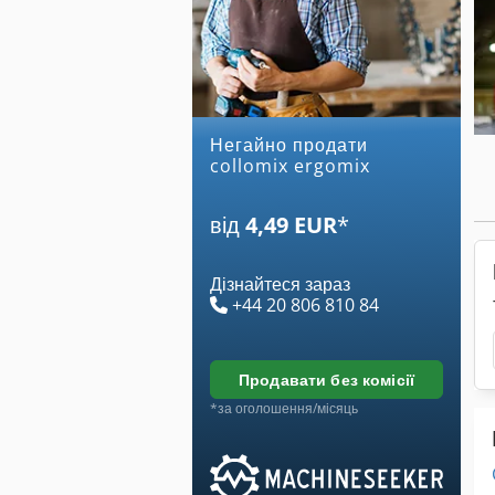
Негайно продати
collomix ergomix
від
4,49 EUR
*
Дізнайтеся зараз
+44 20 806 810 84
продавати без комісії
*за оголошення/місяць