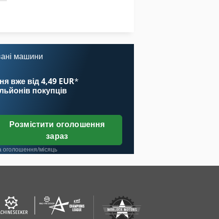
вані машини
ня вже від 4,49 EUR
*
ільйонів покупців
Розмістити оголошення
зараз
а оголошення/місяць