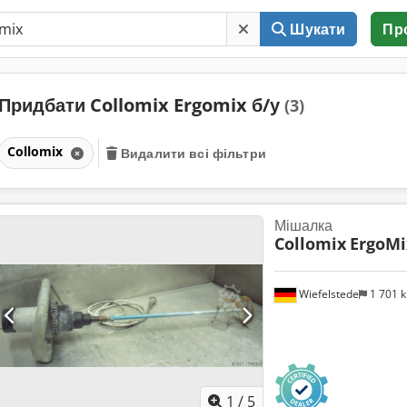
Шукати
Пр
Придбати Collomix Ergomix б/у
(3)
Collomix
Видалити всі фільтри
Мішалка
Collomix
ErgoMi
Wiefelstede
1 701 
1
/
5