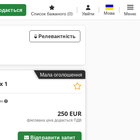
одається
Мова
Список бажаного
(0)
Увійти
Меню
Релевантність
Мала оголошення
x 1
km
250 EUR
фіксована ціна додається ПДВ
Відправити запит