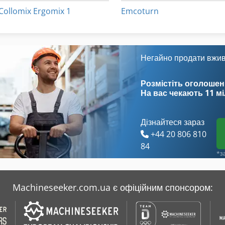
Collomix Ergomix 1
Emcoturn
Негайно продати вжи
Розмістіть оголошен
На вас чекають
11 м
Дізнайтеся зараз
+44 20 806 810
84
*з
Machineseeker.com.ua є офіційним спонсором: