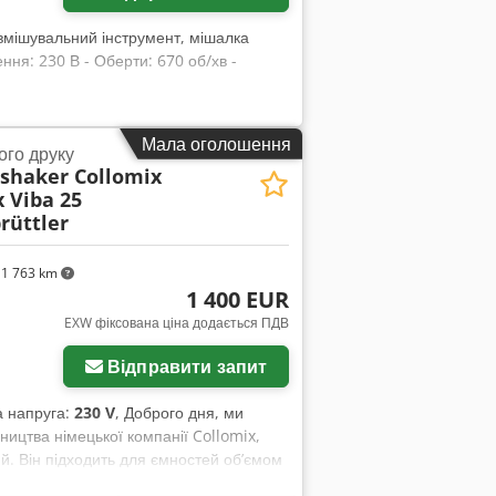
 змішувальний інструмент, мішалка
ння: 230 В - Оберти: 670 об/хв -
Мала оголошення
го друку
bshaker Collomix
 Viba 25
rüttler
1 763 km
1 400 EUR
Запросити більше
EXW фіксована ціна додається ПДВ
зображень
Відправити запит
на напруга:
230 V
, Доброго дня, ми
ицтва німецької компанії Collomix,
й. Він підходить для ємностей об’ємом
шується. Ми використовували цей