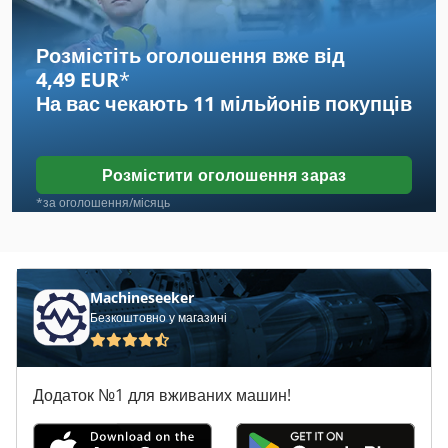
Emco Compact 10
Розмістіть оголошення вже від
4,49 EUR
*
Emcomat 14
На вас чекають
11 мільйонів покупців
Emcomat 14 D
Emcomat 17 D
Розмістити оголошення зараз
Emcomat 20 D
*за оголошення/місяць
Emcomat 7
Emcomat 7 Технічні Дані
Machineseeker
Безкоштовно у магазині
Emcomat Fb 3
Emcoturn 242
Додаток №1 для вживаних машин!
Emcoturn 320
Emcoturn 340