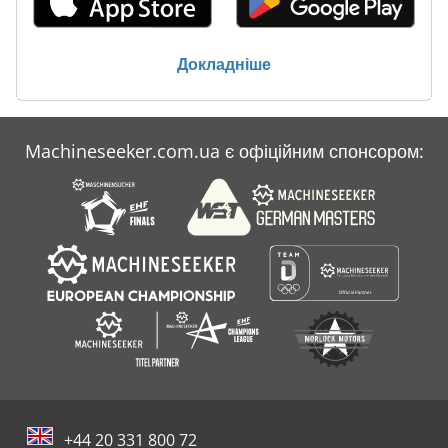
Ess Ecomag 304
Докладніше
Ess Ecomag 404
Hicom 200
Machineseeker.com.ua є офіційним спонсором:
Rems Combi
Догляд За Автомобілем Емульсія
+44 20 331 800 72