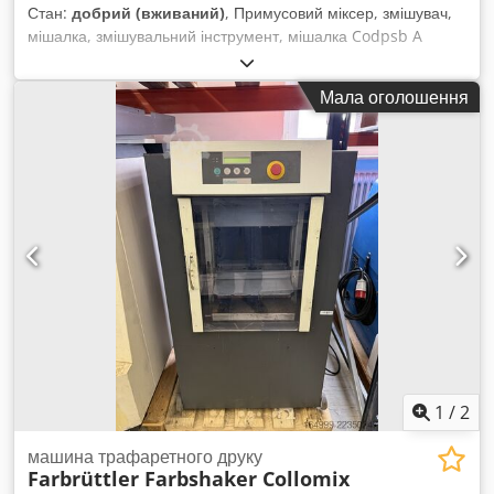
Стан:
добрий (вживаний)
, Примусовий міксер, змішувач,
мішалка, змішувальний інструмент, мішалка Codpsb A
Rghofx Aqqeha - Номінальна потужність: 950 Вт -
Підключення: 230 В - Оберти: 670 об/хв - Габарити:
Мала оголошення
1000/380/В240 мм - Вага: 5 кг
1
/
2
машина трафаретного друку
Farbrüttler Farbshaker Collomix