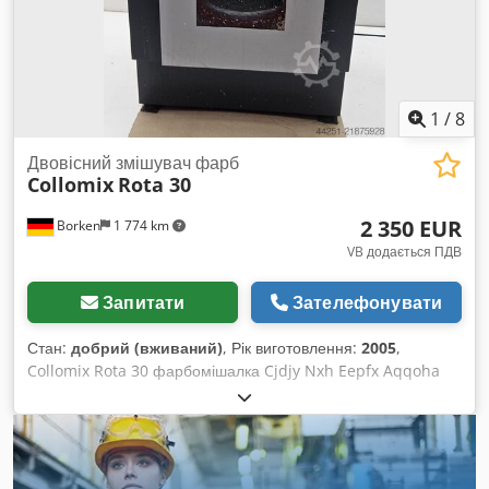
Блайбах, Баварія. Якщо у вас виникли запитання, будь
ласка, напишіть нам.
1
/
8
Двовісний змішувач фарб
Collomix
Rota 30
2 350 EUR
Borken
1 774 km
VB додається ПДВ
Запитати
Зателефонувати
Стан:
добрий (вживаний)
, Рік виготовлення:
2005
,
Collomix Rota 30 фарбомішалка Cjdjy Nxh Eepfx Aqqoha
Collomix Rota 30 — це потужний біаксіальний міксер,
спеціально розроблений для швидкого й ефективного
змішування фарб, лаків та штукатурок у герметично
закритих контейнерах. Відзначається біаксіальним
процесом змішування, під час якого ємність обертається