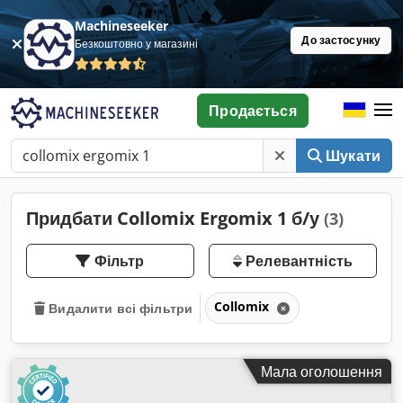
Machineseeker
До застосунку
Безкоштовно у магазині
Продається
Шукати
Придбати Collomix Ergomix 1 б/у
(3)
Фільтр
Релевантність
Collomix
Видалити всі фільтри
Мала оголошення