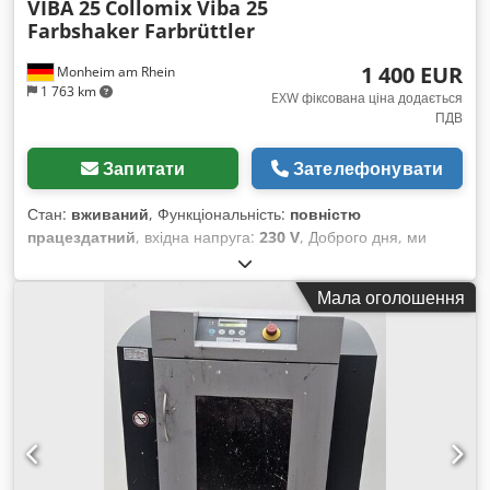
VIBA 25
Collomix Viba 25
Farbshaker Farbrüttler
1 400 EUR
Monheim am Rhein
1 763 km
EXW фіксована ціна додається
ПДВ
Запитати
Зателефонувати
Стан:
вживаний
, Функціональність:
повністю
працездатний
, вхідна напруга:
230 V
, Доброго дня, ми
пропонуємо вживаний змішувач фарби / вібраційний
змішувач виробництва німецької компанії Collomix, модель
Мала оголошення
VIBA 25. Cedpfxozmcqio Aqqoha Пристрій у хорошому стані
та повністю працездатний. Він підходить для ємностей
об’ємом до 25 кг. Завдяки вібрації фарба приходить у рух і
ідеально перемішується. Ми використовували цей пристрій
для змішування фарб для трафаретного друку. Однак його
також можна використовувати для широкого спектру фарб і
лаків. За допомогою кнопок можна вибрати попередньо
встановлений час змішування: 1, 2 або 3 хвилини. Наразі
пристрій знаходиться на нашому складі в місті 93476