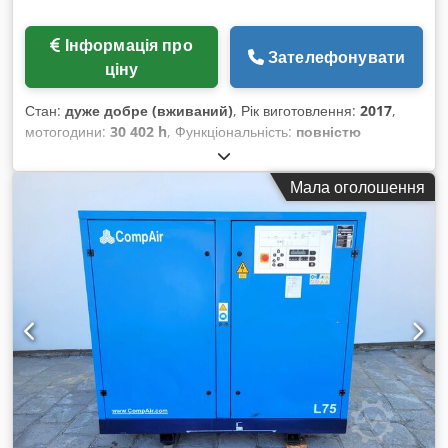
Інформація про
Зателефонувати
ціну
Стан:
дуже добре (вживаний)
, Рік виготовлення:
2017
,
мотогодини:
30 402 h
, Функціональність:
повністю
працездатний
, Гвинтовий компресор CompAir L55 55 кВт
10 бар Dksdpfx Amoznakvorjr 9,51 м³/хв Рік виготовлення:
Мала оголошення
2017 Напрацювання: 26 917 годин.