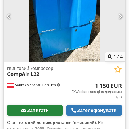
1
/
4
гвинтовий компресор
CompAir
L22
1 150 EUR
Sankt Valentin
1 230 km
EXW фіксована ціна додається
ПДВ
Запитати
Зателефонувати
Стан:
готовий до використання (вживаний)
, Рік
виготовлення:
2005
, Функціональність:
повністю