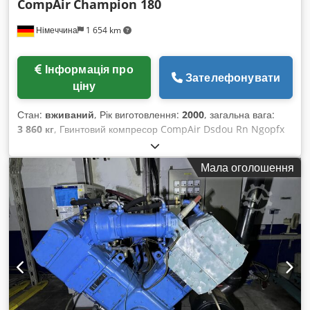
CompAir
Champion 180
Німеччина
1 654 km
Інформація про
Зателефонувати
ціну
Стан:
вживаний
, Рік виготовлення:
2000
, загальна вага:
3 860 кг
, Гвинтовий компресор CompAir Dsdou Rn Ngopfx
Amrekr Модель: Champion 180 Рік випуску: 2000 Вхідний
тиск: 1 бар Робочі тиски ступенів: 2,2 / 12 бар Об'ємна
Мала оголошення
подача: 17 м³/хв Потужність двигуна: 110 кВт Компресор
знаходиться у справному стані, до виводу з експлуатації
регулярно обслуговувався та проходив перевірки.