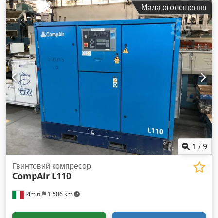
Мала оголошення
1
/
9
Гвинтовий компресор
CompAir
L110
Rimini
1 506 km