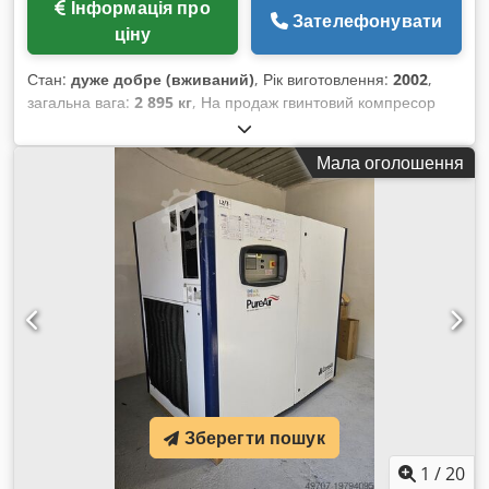
Інформація про
Зателефонувати
ціну
Стан:
дуже добре (вживаний)
, Рік виготовлення:
2002
,
загальна вага:
2 895 кг
, На продаж гвинтовий компресор
CompAir модель L110 Технічні характеристики: Компресор:
- Модель: L110 Djdpfxsvrd Hmo Amrjkr - Рік випуску: 2002 -
Мала оголошення
Номінальна потужність: 110 кВт - Оберти: 3000 об/хв -
Максимальний робочий тиск: 7,5 бар - Напрацювання: 34
тис. годин - Вага: 2895 кг Теги: гвинтовий компресор,
осушувач повітря, промисловий компресор, продаж
компресорів, вживаний компресор, промислове
обладнання, високопродуктивний компресор, компресор
для майстерні
Зберегти пошук
1
/
20