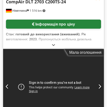
CompAir
DLT 2703 C200TS-24
Німеччина
1 516 km
Інформація про ціну
Стан:
готовий до використання (вживаний)
, Рік
виготовлення:
2023
, Пропонується мобільна дизельна
гвинтова компресорна установка CompAir, придатна для
використання на будівельних майданчиках. Витрата
Мала оголошення
повітря: 20 м³/хв, макс. робочий тиск: 24 бар, потужність
двигуна: 224 кВт, двигун: Cummins QSB6.7, ходова частина:
регульована по висоті, об'єм паливного баку: 350 л. Розміри
машини: приблизно 5500 мм / 2000 мм / 2700 мм, вага:
близько 3500 кг. Документація в наявності. Огляд на місці
можливий. Dodpfx Aexu I Ddjmrskr