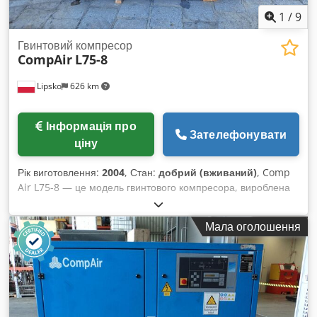
1
/
9
Гвинтовий компресор
CompAir
L75-8
Lipsko
626 km
Інформація про
Зателефонувати
ціну
Рік виготовлення:
2004
, Стан:
добрий (вживаний)
, Comp
Air L75-8 — це модель гвинтового компресора, вироблена
компанією CompAir, світовим постачальником рішень у
сфері стисненого повітря та газу. Компресори — це
Мала оголошення
механічні пристрої, які використовуються для підвищення
тиску газу (зазвичай повітря) шляхом зменшення його
обʼєму. Вони широко використовуються у різних галузях та
сферах, включаючи виробництво, будівництво,
автомобільну промисловість тощо. Стиснене повітря має
багато застосувань, таких як приведення в дію