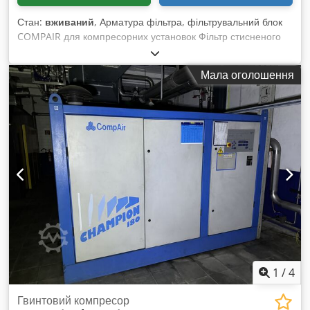
Стан:
вживаний
, Арматура фільтра, фільтрувальний блок
COMPAIR для компресорних установок Фільтр стисненого
повітря Тип: CF 0087B ZP Заводський номер: 3363006 / 05 /
005 Робочий тиск: макс. 16 бар Різьбове з'єднання: G 1 1/2"
Мала оголошення
Пропускна здатність: приблизно 8,5 м³/хв Номер
фільтрувального елемента: CE 0087B - Корпус фільтра з
алюмінію Dkedpfxjhalvds Amrer Вага: 5 кг Розміри (Д x Ш x
В): 125 x 110 x 420 мм Гарний стан
1
/
4
Гвинтовий компресор