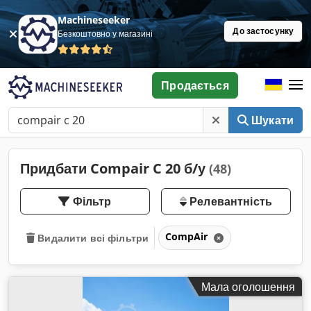
Machineseeker
До застосунку
Безкоштовно у магазині
Продається
Шукати
Придбати Compair C 20 б/у
(48)
Фільтр
Релевантність
CompAir
Видалити всі фільтри
Мала оголошення