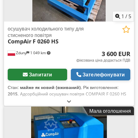
1
/
5
осушувач холодильного типу для
стисненого повітря
CompAir
F 0260 HS
3 600 EUR
Zduny
1 049 km
фіксована ціна додається ПДВ
Запитати
Зателефонувати
Стан:
майже як новий (вживаний)
, Рік виготовлення:
2015
, Адсорбційний осушувач повітря COMPAIR F 0260 HS
ПРОДУКТИВНІСТЬ 26 м³/хв Рік виготовлення 2015
Dkedpfxjzpbtne Amrer ОСУШУВАЧ У ПОВНОМУ
Мала оголошення
РОБОЧОМУ СТАНІ.