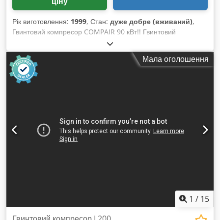
ціну
Рік виготовлення:
1999
, Стан:
дуже добре (вживаний)
,
Гвинтовий компресор COMPAIR 90 кВт!! Гвинтовий
компресор COMPAIR REGATTA 160A Технічні
характеристики: Dksdpjfdgv Asfx Amrsr Максимальна
Мала оголошення
продуктивність: 16,1 м³/хв; Двигун потужністю: 90 кВт;
Максимальний тиск: 7,5 бар; Рік випуску: 1999; Компресор у
повністю робочому стані; Забезпечуємо сервісне
обслуговування; Ціна нетто: 15 500 PLN Ціна брутто: 19 065
PLN
1
/
15
Гвинтовий компресор L200