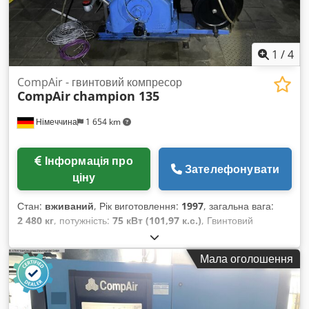
1
/
4
CompAir - гвинтовий компресор
CompAir
champion 135
Німеччина
1 654 km
Інформація про
Зателефонувати
ціну
Стан:
вживаний
, Рік виготовлення:
1997
, загальна вага:
2 480 кг
, потужність:
75 кВт (101,97 к.с.)
, Гвинтовий
компресор CompAir Модель: Champion 135 Рік випуску:
1997 Вхідний тиск: 1 бар Стадійні тиски: 1,8 / 7 бар
Мала оголошення
Продуктивність: 12,8 м³/хв Потужність двигуна: 75 кВт
Компресор знаходиться в робочому стані, регулярно
обслуговувався та проходив перевірки до моменту
виведення з експлуатації. Dedou Rn Hropfx Amrjkr