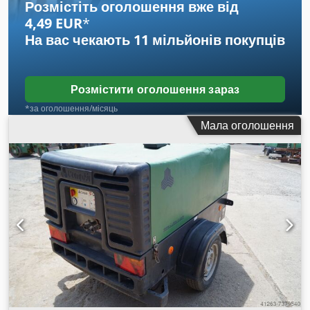
Розмістіть оголошення вже від
брутто: 146 985 zł
4,49 EUR
*
На вас чекають
11 мільйонів покупців
Розмістити оголошення зараз
*за оголошення/місяць
Мала оголошення