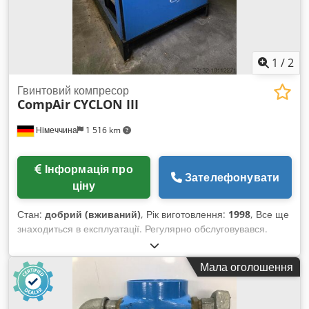
1
/
2
Гвинтовий компресор
CompAir
CYCLON III
Німеччина
1 516 km
Інформація про
Зателефонувати
ціну
Стан:
добрий (вживаний)
, Рік виготовлення:
1998
, Все ще
знаходиться в експлуатації. Регулярно обслуговувався.
Технічні характеристики: 1,67 м³/хв; макс. 8,2 бар.
Підключення: 380-415 В / 50 Гц; 13,59 кВт. Ширина: 720 мм.
Мала оголошення
Глибина: 1000 мм. Висота: 940 мм. Вага: близько 320 кг.
Dodevk D Etopfx Amrokr