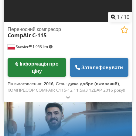
1
/
10
Переносний компресор
CompAir
C-115
Stawiec
1 053 km
Інформація про
Зателефонувати
ціну
Рік виготовлення:
2016
, Стан:
дуже добре (вживаний)
,
КОМПРЕСОР COMPAIR C115-12 11,5м3 12БАР 2016 року!!
Пересувний компресор COMPAIR C115-12 (DLT1303),
машина після повного сервісного обслуговування з
осушувачем повітря (кінцевий охолоджувач). Стан дуже
добрий. Dkjdpfx Ael Axmpjmror Технічні характеристики:
продуктивність: 11,5 м³/хв; робочий тиск: 12 Бар; рік
випуску: 2016; двигун: CUMMINS наробіток: 3538 годин
Компресор повністю справний. Ціна нетто: 119 500 zł Ціна