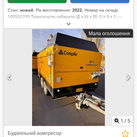
Стан:
новий
, Рік виготовлення:
2022
, Номер на складі:
100552399 Транспортні габарити (Д x Ш x В): 0 x 0 x 0 ----
Надійний, електронно керований двигун Cummins,
оснащений системою доочищення вихлопних газів
Мала оголошення
(SCRT®), відповідає всім нормативним вимогам етапу V
згідно з (EU) 2016/1628. Система SCRT® Великий дизельний
бак і бак для сечовини (AdBlue) Запатентована попередня
компресія повітря за допомогою додаткового
турбокомпресора Серійний попередній фільтр палива з
водовідділювачем Серійний клапан регулювання
температури масла для запобігання утворенню конденсату
Зручний для користувача дисплей Просте регулювання
робочого тиску з кроком 0,1 бар Dsdpfx Amjzkzvxjrokr
Окремий індикатор несправностей Швидка діагностика
несправностей Жовтий проблисковий маячок Вимикач
батареї в стандартній комплектації Робоча вага менше 3500
кг Діапазон тиску: від 7 до 24 бар Об’ємна витрата: від 20 до
27 м³/хв Ходова частина наразі демонтована? Варіант із
1
/
5
ходовою частиною доступний за запитом.
Будівельний компресор