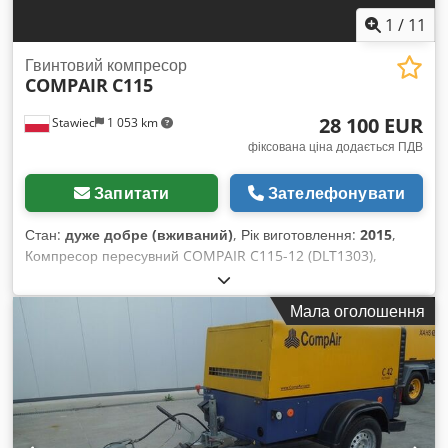
1
/
11
Гвинтовий компресор
COMPAIR
C115
28 100 EUR
Stawiec
1 053 km
фіксована ціна додається ПДВ
Запитати
Зателефонувати
Стан:
дуже добре (вживаний)
, Рік виготовлення:
2015
,
Компресор пересувний COMPAIR C115-12 (DLT1303),
машина після повного сервісу з осушувачем повітря
(кінцевий охолоджувач). Стан дуже добрий.
Мала оголошення
ЗАРЕЄСТРОВАНИЙ У ПОЛЬЩІ. Компресор зареєстрований
у Польщі. Dedpfjw Rb Aajx Amrskr Технічні характеристики:
Продуктивність: 11,5 м³/хв; Робочий тиск: 12 бар; Рік
випуску: 2015; Двигун: CUMMINS; Напрацювання: 2988
годин; Компресор повністю справний. Ціна нетто: 119 500
зл Ціна брутто: 146 985 зл Нижче є посилання на відео.