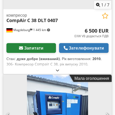
1
/
7
компресор
CompAir
C 38 DLT 0407
6 500 EUR
Magdeburg
1 445 km
EXW VB додається ПДВ
Запитати
Зателефонувати
Стан:
дуже добре (вживаний)
, Рік виготовлення:
2010
,
306- Компресор Compair C 38, рік випуску 2010,
напрацювання 144 мотогодин, серійний номер
WCA1C2807A1A40135, об’ємна подача: 3,8 м³, наявні
Мала оголошення
загальне схвалення типу (ABE) та техпаспорт, технічний
огляд до 12.2022, тягове пристосування для легкових і
вантажних автомобілів, 4-циліндровий дизельний двигун
Cummins, робочий тиск регульований від 7 до 10 бар.
Dksdpfxjibhwyo Amrjr