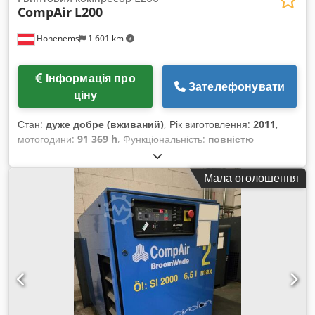
CompAir
L200
Hohenems
1 601 km
Інформація про
Зателефонувати
ціну
Стан:
дуже добре (вживаний)
, Рік виготовлення:
2011
,
мотогодини:
91 369 h
, Функціональність:
повністю
працездатний
, Вживаний CompAir L200 Рік випуску: 2011
200 кВт, 9 бар, продуктивність 32,90 м³/хв. Dkjdpfsxlhczjx
Мала оголошення
Amrsr