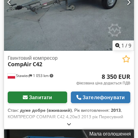
1
/
9
Гвинтовий компресор
CompAir
C42
8 350 EUR
Stawiec
1 053 km
фіксована ціна додається ПДВ
Запитати
Зателефонувати
Стан:
дуже добре (вживаний)
, Рік виготовлення:
2013
,
КОМПРЕСОР COMPAIR C42 4,20м3 2013 рік Пересувний
компресор COMPAIR C42 (DLT0408-02) після повного
сервісного обслуговування. Стан дуже гарний. Технічні
Мала оголошення
характеристики: продуктивність: 4,20 м³/хв; Dksdpfx Amer