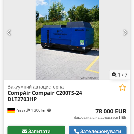
1
/
7
Вакуумний автоцистерна
CompAir
Compair C200TS-24
DLT2703HP
78 000 EUR
Passau
1 306 km
фіксована ціна додається ПДВ
Запитати
Зателефонувати