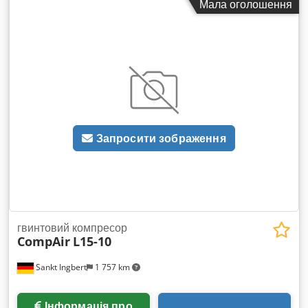
Мала оголошення
двигуна: 75 кВт Дуже хороший, готовий до використання
стан, безпосередньо після виробництва!
Запросити зображення
гвинтовий компресор
CompAir
L15-10
Sankt Ingbert
1 757 km
Інформація про