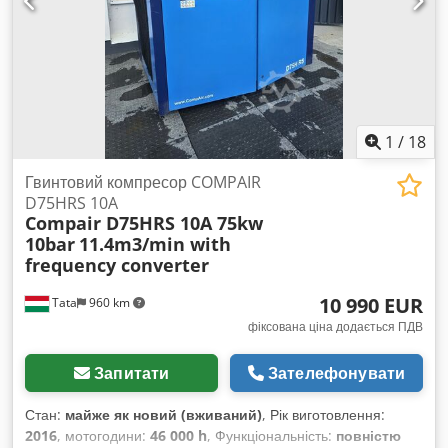
1
/
18
Гвинтовий компресор COMPAIR
D75HRS 10A
Compair D75HRS 10A 75kw
10bar
11.4m3/min with
frequency converter
10 990 EUR
Tata
960 km
фіксована ціна додається ПДВ
Запитати
Зателефонувати
Стан:
майже як новий (вживаний)
, Рік виготовлення:
2016
, мотогодини:
46 000 h
, Функціональність:
повністю