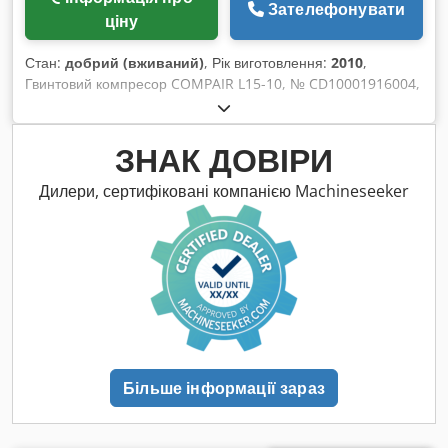
Зателефонувати
ціну
Стан:
добрий (вживаний)
, Рік виготовлення:
2010
,
Гвинтовий компресор COMPAIR L15-10, № CD10001916004,
тиск 10 бар, потужність 15 кВт, рік випуску 2010. Dkjdpfx
Ajzqcmxsmrsr Ресивер під тиском OKS, № 486069, об’єм
1500 л, рік випуску 2001. Рефрижераторний осушувач ALUP
ЗНАК ДОВІРИ
ADQ 180 (E6), № ITJ912677, рік випуску 2025.
Дилери, сертифіковані компанією Machineseeker
Більше інформації зараз