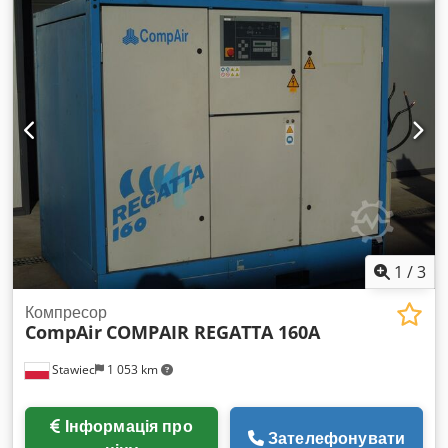
Hn Nfsrjr робочий тиск: 7 бар; двигун: YANMAR; рік
виробництва: 2013; напрацьовано: 1358 мотогодин;
компресор повністю справний. Ціна нетто: 35 500 PLN Ціна
брутто: 43 665 PLN Нижче знаходиться посилання на відео.
1
/
3
Компресор
CompAir
COMPAIR REGATTA 160A
Stawiec
1 053 km
Інформація про
Зателефонувати